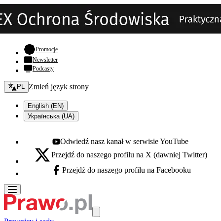
- otwiera się w nowej karcie
Promocje
Newsletter
Podcasty
Zmień język - bieżący:
Zmień język strony
PL
English (EN)
Українська (UA)
Odwiedź nasz kanał w serwisie YouTube
Youtube - otwiera się w nowej karcie
Przejdź do naszego profilu na X (dawniej Twitter)
X - otwiera się w nowej karcie
Przejdź do naszego profilu na Facebooku
Facebook - otwiera się w nowej karcie