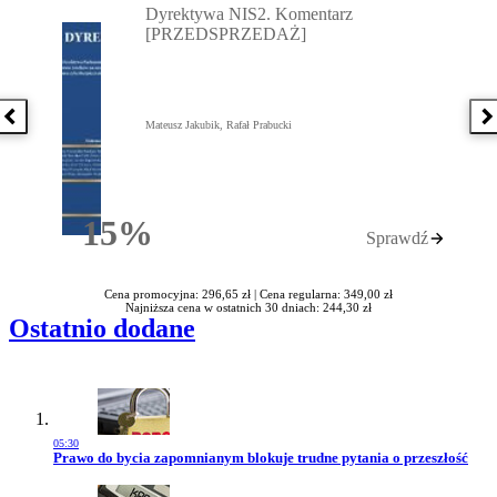
Dyrektywa NIS2. Komentarz
[PRZEDSPRZEDAŻ]
Poprzednia książka
N
Mateusz Jakubik, Rafał Prabucki
15%
Sprawdź
Rabatu
Cena promocyjna: 296,65 zł |
Cena regularna: 349,00 zł
Najniższa cena w ostatnich 30 dniach: 244,30 zł
Ostatnio dodane
05:30
Przejdź do artykułu:
Prawo do bycia zapomnianym blokuje trudne pytania o przeszłość