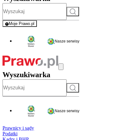
Szukaj
Moje Prawo.pl
- rejestracja i logowanie do serwisu
Nasze serwisy
Wyszukiwarka
Szukaj
Nasze serwisy
Prawnicy i sądy
Podatki
Kadry i BHP