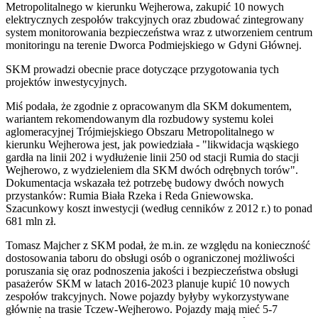
Metropolitalnego w kierunku Wejherowa, zakupić 10 nowych
elektrycznych zespołów trakcyjnych oraz zbudować zintegrowany
system monitorowania bezpieczeństwa wraz z utworzeniem centrum
monitoringu na terenie Dworca Podmiejskiego w Gdyni Głównej.
SKM prowadzi obecnie prace dotyczące przygotowania tych
projektów inwestycyjnych.
Miś podała, że zgodnie z opracowanym dla SKM dokumentem,
wariantem rekomendowanym dla rozbudowy systemu kolei
aglomeracyjnej Trójmiejskiego Obszaru Metropolitalnego w
kierunku Wejherowa jest, jak powiedziała - "likwidacja wąskiego
gardła na linii 202 i wydłużenie linii 250 od stacji Rumia do stacji
Wejherowo, z wydzieleniem dla SKM dwóch odrębnych torów".
Dokumentacja wskazała też potrzebę budowy dwóch nowych
przystanków: Rumia Biała Rzeka i Reda Gniewowska.
Szacunkowy koszt inwestycji (według cenników z 2012 r.) to ponad
681 mln zł.
Tomasz Majcher z SKM podał, że m.in. ze względu na konieczność
dostosowania taboru do obsługi osób o ograniczonej możliwości
poruszania się oraz podnoszenia jakości i bezpieczeństwa obsługi
pasażerów SKM w latach 2016-2023 planuje kupić 10 nowych
zespołów trakcyjnych. Nowe pojazdy byłyby wykorzystywane
głównie na trasie Tczew-Wejherowo. Pojazdy mają mieć 5-7