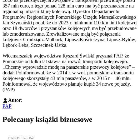
2020 na przedsięwzięcia związane z transportem przewiduje ponad
357 mln euro, z tego ponad 128 mln euro ma być przeznaczone na
regionalną infrastrukturę kolejową. Dyrektor Departamentu
Programów Regionalnych Pomorskiego Urzędu Marszałkowskiego
Jan Szymański podał, że do 2023 r. minimum 110 km linii kolejowej
oraz 18 dworców i przystanków kolejowych ma być przebudowane
lub zmodernizowane. Zrewitalizowane mają być połączenia
kolejowe: Grudziądz-Malbork, Lipusz-Kościerzyna, Lipusz-Bytów,
Lębork-Łeba, Szczecinek-Ustka.
Wicemarszałek województwa Ryszard Świlski przyznał PAP, że
Pomorskie od kilku lat stawia na rozwój transportu kolejowego.
„Chcemy wprowadzić modę na pasażerskie przewozy kolejowe” –
dodał. Poinformował, że w 2014 r. w woj. pomorskim z transportu
kolejowego skorzystały 43 mln pasażerów, a w 2015 r. – 46 mln.
Poinformował, że województwo planuje kupić 34 nowe pojazdy.
(PAP)
Autor:
PAP
Polecamy książki biznesowe
Przejdź do: Dyrektywa NIS2. Komentarz [PRZEDSPRZEDAŻ], Mateu
PRZEDSPRZEDAŻ