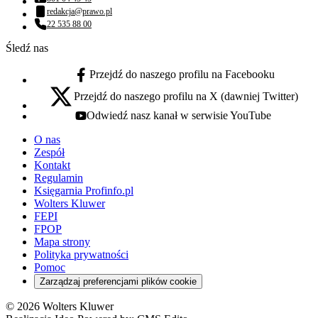
Numer telefonu:
redakcja@prawo.pl
Adres email:
22 535 88 00
Numer telefonu:
Śledź nas
Przejdź do naszego profilu na Facebooku
facebook - otwiera się w nowej karcie
Przejdź do naszego profilu na X (dawniej Twitter)
x - otwiera się w nowej karcie
Odwiedź nasz kanał w serwisie YouTube
youtube - otwiera się w nowej karcie
O nas
Zespół
Kontakt
Regulamin
Księgarnia Profinfo.pl
Wolters Kluwer
FEPI
FPOP
Mapa strony
Polityka prywatności
Pomoc
Zarządzaj preferencjami plików cookie
© 2026 Wolters Kluwer