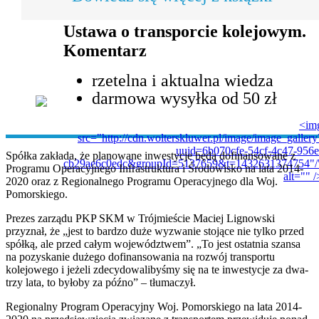
Ustawa o transporcie kolejowym.
Komentarz
rzetelna i aktualna wiedza
darmowa wysyłka od 50 zł
<im
src="http://cdn.wolterskluwer.pl/image/image_gallery
uuid=6b070cfe-54cf-4c47-956e
Spółka zakłada, że planowane inwestycje będą dofinansowane z
cb29ae6c0edc&groupId=5137659&t=1432631374754"/
Programu Operacyjnego Infrastruktura i Środowisko na lata 2014-
alt="" /
2020 oraz z Regionalnego Programu Operacyjnego dla Woj.
Pomorskiego.
Prezes zarządu PKP SKM w Trójmieście Maciej Lignowski
przyznał, że „jest to bardzo duże wyzwanie stojące nie tylko przed
spółką, ale przed całym województwem”. „To jest ostatnia szansa
na pozyskanie dużego dofinansowania na rozwój transportu
kolejowego i jeżeli zdecydowalibyśmy się na te inwestycje za dwa-
trzy lata, to byłoby za późno” – tłumaczył.
Regionalny Program Operacyjny Woj. Pomorskiego na lata 2014-