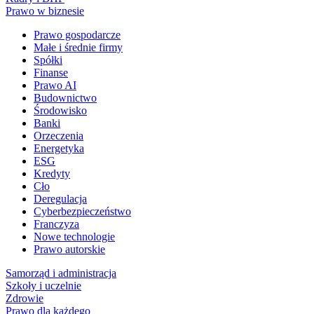
Prawo w biznesie
Prawo gospodarcze
Małe i średnie firmy
Spółki
Finanse
Prawo AI
Budownictwo
Środowisko
Banki
Orzeczenia
Energetyka
ESG
Kredyty
Cło
Deregulacja
Cyberbezpieczeństwo
Franczyza
Nowe technologie
Prawo autorskie
Samorząd i administracja
Szkoły i uczelnie
Zdrowie
Prawo dla każdego