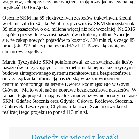
wagonów, jednoprzestrzenne wnętrze i mają rozwijać maksymalną
prędkość 160 km/godz.
Obecnie SKM ma 59 elektrycznych zespołów trakcyjnych, średni
wiek pojazdu to 34 lata. W ub.r. z przewozów SKM skorzystało ok.
39 mln pasażerów, o ok. miliona więcej niż rok wcześniej. Na 2016
r. spółka przewiduje wzrost pasażerów o kolejny milion. Szacuje
się, że zakup nowych pojazdów to koszt ok. 320 mln zł, z czego 85
proc. (ok. 272 mln zł) ma pochodzić z UE. Pozostałą kwotę ma
sfinansować spółka.
Marcin Tyczyński z SKM poinformował, że do zwiększenia liczby
pasażerów korzystających z kolei metropolitalnej ma się przyczynić
budowa zintegrowanego systemu monitorowania bezpieczeństwa
oraz zarządzania informacją pasażerską wraz z utworzeniem
centrum monitoringu na terenie Dworca Podmiejskiego w Gdyni
Głównej. Ma to wpłynąć na poprawę bezpieczeństwa pasażerów. W
ramach tego projektu mają być też zmodernizowane perony na trasie
SKM: Gdańsk Stocznia oraz Gdynia: Orłowo, Redłowo, Stocznia,
Grabówek, Leszczynki, Chylonia i Janowo. Szacunkowy koszt
realizacji tego projektu to ponad 113 mln zł.
Dowiedz się więcej z książki