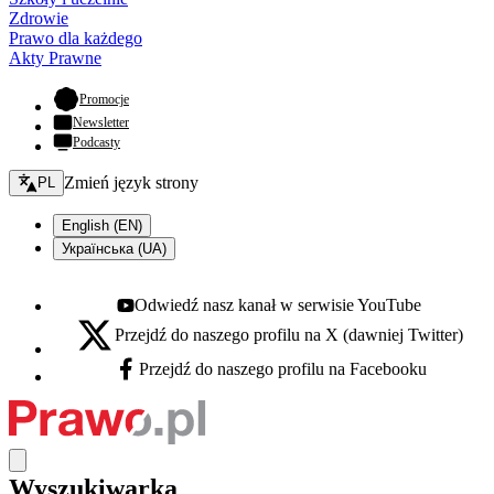
Zdrowie
Prawo dla każdego
Akty Prawne
- otwiera się w nowej karcie
Promocje
Newsletter
Podcasty
Zmień język - bieżący:
Zmień język strony
PL
English (EN)
Українська (UA)
Odwiedź nasz kanał w serwisie YouTube
Youtube - otwiera się w nowej karcie
Przejdź do naszego profilu na X (dawniej Twitter)
X - otwiera się w nowej karcie
Przejdź do naszego profilu na Facebooku
Facebook - otwiera się w nowej karcie
Wyszukiwarka