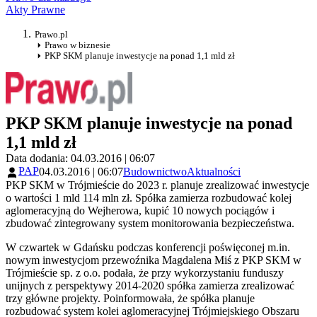
Akty Prawne
Prawo.pl
Prawo w biznesie
PKP SKM planuje inwestycje na ponad 1,1 mld zł
PKP SKM planuje inwestycje na ponad
1,1 mld zł
Data dodania: 04.03.2016 | 06:07
PAP
04.03.2016 | 06:07
Budownictwo
Aktualności
PKP SKM w Trójmieście do 2023 r. planuje zrealizować inwestycje
o wartości 1 mld 114 mln zł. Spółka zamierza rozbudować kolej
aglomeracyjną do Wejherowa, kupić 10 nowych pociągów i
zbudować zintegrowany system monitorowania bezpieczeństwa.
W czwartek w Gdańsku podczas konferencji poświęconej m.in.
nowym inwestycjom przewoźnika Magdalena Miś z PKP SKM w
Trójmieście sp. z o.o. podała, że przy wykorzystaniu funduszy
unijnych z perspektywy 2014-2020 spółka zamierza zrealizować
trzy główne projekty. Poinformowała, że spółka planuje
rozbudować system kolei aglomeracyjnej Trójmiejskiego Obszaru