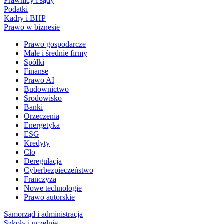
Prawnicy i sądy
Podatki
Kadry i BHP
Prawo w biznesie
Prawo gospodarcze
Małe i średnie firmy
Spółki
Finanse
Prawo AI
Budownictwo
Środowisko
Banki
Orzeczenia
Energetyka
ESG
Kredyty
Cło
Deregulacja
Cyberbezpieczeństwo
Franczyza
Nowe technologie
Prawo autorskie
Samorząd i administracja
Szkoły i uczelnie