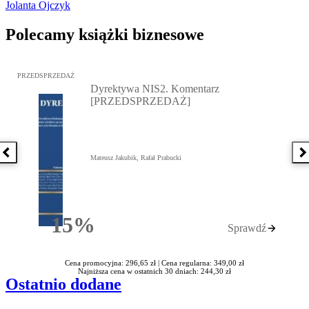
Jolanta Ojczyk
Polecamy książki biznesowe
Przejdź do: Dyrektywa NIS2. Komentarz [PRZEDSPRZEDAŻ], Mateu
PRZEDSPRZEDAŻ
Dyrektywa NIS2. Komentarz
[PRZEDSPRZEDAŻ]
Poprzednia książka
N
Mateusz Jakubik, Rafał Prabucki
15%
Sprawdź
Rabatu
Cena promocyjna: 296,65 zł |
Cena regularna: 349,00 zł
Najniższa cena w ostatnich 30 dniach: 244,30 zł
Ostatnio dodane