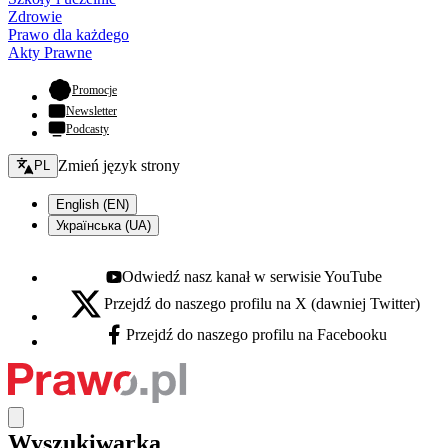
Zdrowie
Prawo dla każdego
Akty Prawne
- otwiera się w nowej karcie
Promocje
Newsletter
Podcasty
Zmień język - bieżący:
Zmień język strony
PL
English (EN)
Українська (UA)
Odwiedź nasz kanał w serwisie YouTube
Youtube - otwiera się w nowej karcie
Przejdź do naszego profilu na X (dawniej Twitter)
X - otwiera się w nowej karcie
Przejdź do naszego profilu na Facebooku
Facebook - otwiera się w nowej karcie
Wyszukiwarka