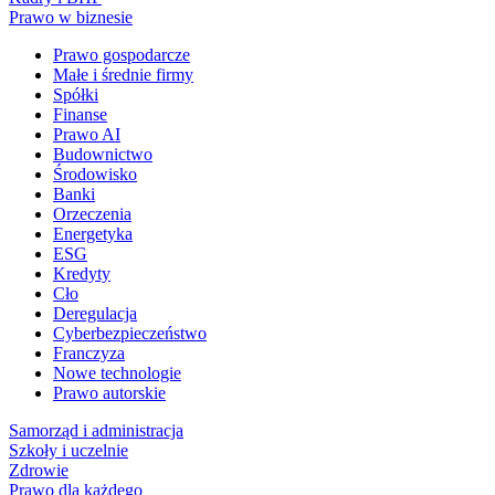
Prawo w biznesie
Prawo gospodarcze
Małe i średnie firmy
Spółki
Finanse
Prawo AI
Budownictwo
Środowisko
Banki
Orzeczenia
Energetyka
ESG
Kredyty
Cło
Deregulacja
Cyberbezpieczeństwo
Franczyza
Nowe technologie
Prawo autorskie
Samorząd i administracja
Szkoły i uczelnie
Zdrowie
Prawo dla każdego