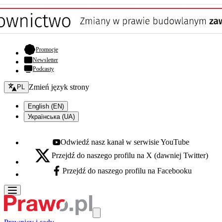
- otwiera się w nowej karcie
Promocje
Newsletter
Podcasty
Zmień język - bieżący:
Zmień język strony
PL
English (EN)
Українська (UA)
Odwiedź nasz kanał w serwisie YouTube
Youtube - otwiera się w nowej karcie
Przejdź do naszego profilu na X (dawniej Twitter)
X - otwiera się w nowej karcie
Przejdź do naszego profilu na Facebooku
Facebook - otwiera się w nowej karcie