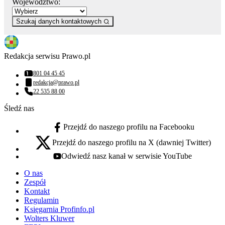
Województwo:
Szukaj danych kontaktowych
Redakcja serwisu Prawo.pl
801 04 45 45
Numer telefonu:
redakcja@prawo.pl
Adres email:
22 535 88 00
Numer telefonu:
Śledź nas
Przejdź do naszego profilu na Facebooku
facebook - otwiera się w nowej karcie
Przejdź do naszego profilu na X (dawniej Twitter)
x - otwiera się w nowej karcie
Odwiedź nasz kanał w serwisie YouTube
youtube - otwiera się w nowej karcie
O nas
Zespół
Kontakt
Regulamin
Księgarnia Profinfo.pl
Wolters Kluwer