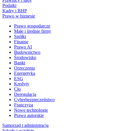
Prawnicy i sądy
Podatki
Kadry i BHP
Prawo w biznesie
Prawo gospodarcze
Małe i średnie firmy
Spółki
Finanse
Prawo AI
Budownictwo
Środowisko
Banki
Orzeczenia
Energetyka
ESG
Kredyty
Cło
Deregulacja
Cyberbezpieczeństwo
Franczyza
Nowe technologie
Prawo autorskie
Samorząd i administracja
Szkoły i uczelnie