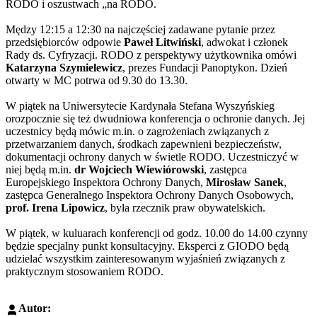
RODO i oszustwach „na RODO.
Mędzy 12:15 a 12:30 na najczęściej zadawane pytanie przez
przedsiębiorców odpowie
Paweł Litwiński
, adwokat i członek
Rady ds. Cyfryzacji. RODO z perspektywy użytkownika omówi
Katarzyna Szymielewicz
, prezes Fundacji Panoptykon. Dzień
otwarty w MC potrwa od 9.30 do 13.30.
W piątek na Uniwersytecie Kardynała Stefana Wyszyńskieg
orozpocznie się też dwudniowa konferencja o ochronie danych. Jej
uczestnicy będą mówic m.in. o zagrożeniach związanych z
przetwarzaniem danych, środkach zapewnieni bezpieczeństw,
dokumentacji ochrony danych w świetle RODO. Uczestniczyć w
niej będą m.in.
dr Wojciech Wiewiórowski
, zastępca
Europejskiego Inspektora Ochrony Danych,
Mirosław Sanek
,
zastępca Generalnego Inspektora Ochrony Danych Osobowych,
prof. Irena Lipowicz
, była rzecznik praw obywatelskich.
W piątek, w kuluarach konferencji od godz. 10.00 do 14.00 czynny
będzie specjalny punkt konsultacyjny. Eksperci z GIODO będą
udzielać wszystkim zainteresowanym wyjaśnień związanych z
praktycznym stosowaniem RODO.
Autor: