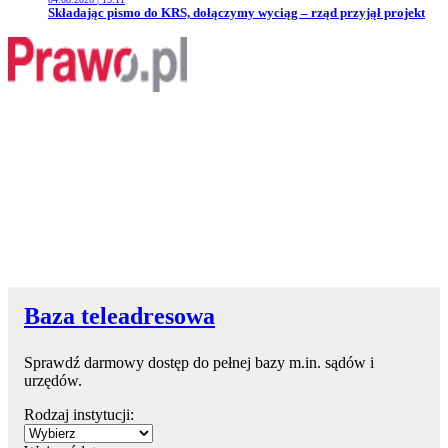
Przejdź do artykułu:
Składając pismo do KRS, dołączymy wyciąg – rząd przyjął projekt
Baza teleadresowa
Sprawdź darmowy dostęp do pełnej bazy m.in. sądów i
urzędów.
Rodzaj instytucji: