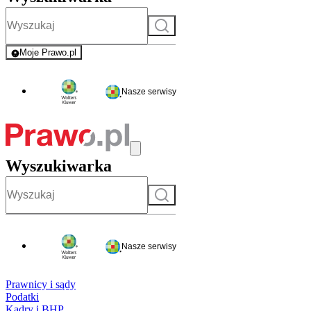
Szukaj
Moje Prawo.pl
- rejestracja i logowanie do serwisu
Nasze serwisy
Wyszukiwarka
Szukaj
Nasze serwisy
Prawnicy i sądy
Podatki
Kadry i BHP