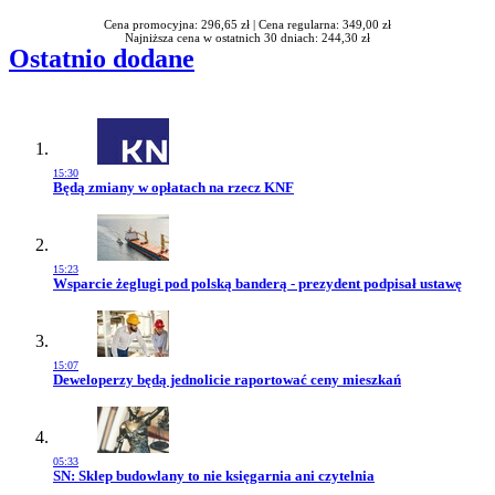
Cena promocyjna: 296,65 zł |
Cena regularna: 349,00 zł
Najniższa cena w ostatnich 30 dniach: 244,30 zł
Ostatnio dodane
15:30
Przejdź do artykułu:
Będą zmiany w opłatach na rzecz KNF
15:23
Przejdź do artykułu:
Wsparcie żeglugi pod polską banderą - prezydent podpisał ustawę
15:07
Przejdź do artykułu:
Deweloperzy będą jednolicie raportować ceny mieszkań
05:33
Przejdź do artykułu:
SN: Sklep budowlany to nie księgarnia ani czytelnia