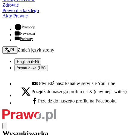
Zdrowie
Prawo dla każdego
Akty Prawne
- otwiera się w nowej karcie
Promocje
Newsletter
Podcasty
Zmień język - bieżący:
Zmień język strony
PL
English (EN)
Українська (UA)
Odwiedź nasz kanał w serwisie YouTube
Youtube - otwiera się w nowej karcie
Przejdź do naszego profilu na X (dawniej Twitter)
X - otwiera się w nowej karcie
Przejdź do naszego profilu na Facebooku
Facebook - otwiera się w nowej karcie
Wyszukiwarka