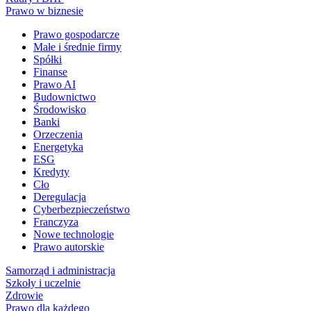
Prawo w biznesie
Prawo gospodarcze
Małe i średnie firmy
Spółki
Finanse
Prawo AI
Budownictwo
Środowisko
Banki
Orzeczenia
Energetyka
ESG
Kredyty
Cło
Deregulacja
Cyberbezpieczeństwo
Franczyza
Nowe technologie
Prawo autorskie
Samorząd i administracja
Szkoły i uczelnie
Zdrowie
Prawo dla każdego