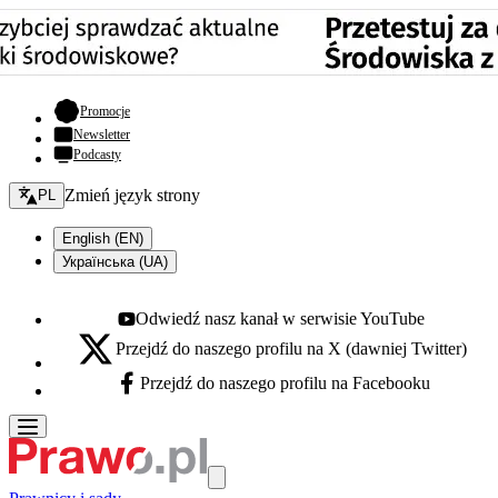
- otwiera się w nowej karcie
Promocje
Newsletter
Podcasty
Zmień język - bieżący:
Zmień język strony
PL
English (EN)
Українська (UA)
Odwiedź nasz kanał w serwisie YouTube
Youtube - otwiera się w nowej karcie
Przejdź do naszego profilu na X (dawniej Twitter)
X - otwiera się w nowej karcie
Przejdź do naszego profilu na Facebooku
Facebook - otwiera się w nowej karcie