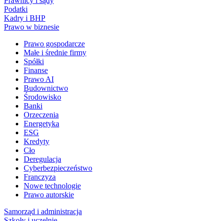
Prawnicy i sądy
Podatki
Kadry i BHP
Prawo w biznesie
Prawo gospodarcze
Małe i średnie firmy
Spółki
Finanse
Prawo AI
Budownictwo
Środowisko
Banki
Orzeczenia
Energetyka
ESG
Kredyty
Cło
Deregulacja
Cyberbezpieczeństwo
Franczyza
Nowe technologie
Prawo autorskie
Samorząd i administracja
Szkoły i uczelnie