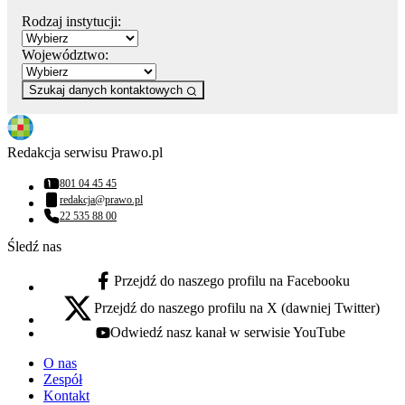
Rodzaj instytucji:
Województwo:
Szukaj danych kontaktowych
Redakcja serwisu Prawo.pl
801 04 45 45
Numer telefonu:
redakcja@prawo.pl
Adres email:
22 535 88 00
Numer telefonu:
Śledź nas
Przejdź do naszego profilu na Facebooku
facebook - otwiera się w nowej karcie
Przejdź do naszego profilu na X (dawniej Twitter)
x - otwiera się w nowej karcie
Odwiedź nasz kanał w serwisie YouTube
youtube - otwiera się w nowej karcie
O nas
Zespół
Kontakt