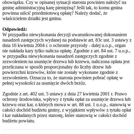
obowiązku. Czy w opisanej sytuacji starosta powinien nałożyć na
gminę administracyjną karę pieniężną? Jeśli tak, to komu gmina
powinna uiścić przedmiotową opłatę? Należy dodać, że
właścicielem działki jest gmina.
Odpowiedź:
W przypadku niewykonania decyzji uwarunkowanej dokonaniem
nasadzeń zastępczych wydanej na podstawie art. 83c ust. 3 ustawy z
dnia 16 kwietnia 2004 r. o ochronie przyrody - dalej u.o.p., organ
nie nakłada kary tylko nalicza opłatę. Zgodnie z art. 84 ust. 7 u.o.p.,
w przypadku niewykonania nasadzeń zastępczych zgodnie z
zezwoleniem na usunięcie drzewa lub krzewu, naliczona opłata jest
przeliczana w sposób proporcjonalny do liczby drzew lub
powierzchni krzewów, które nie zostały wykonane zgodnie z
zezwoleniem. Oznacza to, że starosta powinien pobrać opłatę w
pełnej wysokości za usunięcie dwóch brzóz.
Zgodnie z art. 402 ust. 5 ustawy z dnia 27 kwietnia 2001 r. Prawo
ochrony środowiska, wpływy z tytułu opłat za usunięcie drzewa lub
krzewu oraz kar, o których mowa w art. 88 ust. 1 u.o.p., stanowią w
całości dochód budżetu gminy, z wyjątkiem wpływów z tytułu opłat
i kar nakładanych przez starostę, które stanowią w całości dochód
budżetu powiatu.