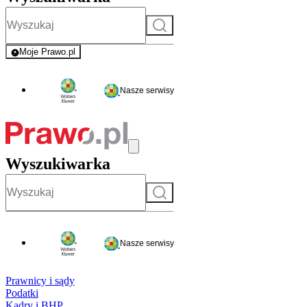
Szukaj
Moje Prawo.pl
- rejestracja i logowanie do serwisu
Nasze serwisy
Wyszukiwarka
Szukaj
Nasze serwisy
Prawnicy i sądy
Podatki
Kadry i BHP