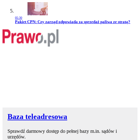
05:30
Przejdź do artykułu:
Pakiet CPN: Czy zarząd odpowiada za sprzedaż paliwa ze stratą?
Baza teleadresowa
Sprawdź darmowy dostęp do pełnej bazy m.in. sądów i
urzędów.