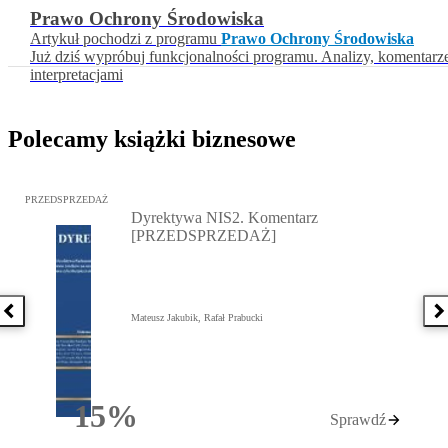
Prawo Ochrony Środowiska
Artykuł pochodzi z programu
Prawo Ochrony Środowiska
Już dziś wypróbuj funkcjonalności programu. Analizy, komentarz
interpretacjami
Polecamy książki biznesowe
Przejdź do: Dyrektywa NIS2. Komentarz [PRZEDSPRZEDAŻ], Mateu
PRZEDSPRZEDAŻ
Dyrektywa NIS2. Komentarz
[PRZEDSPRZEDAŻ]
Poprzednia książka
N
Mateusz Jakubik, Rafał Prabucki
15%
Sprawdź
Rabatu