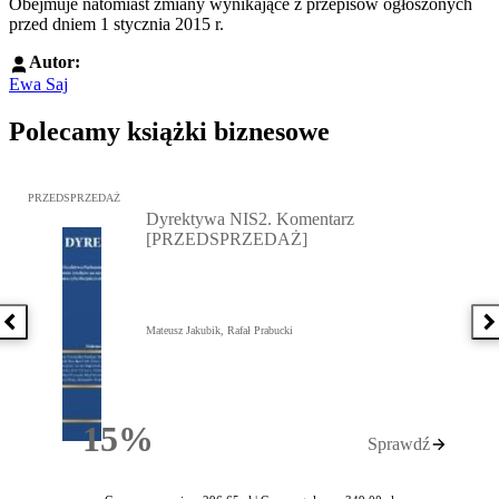
Obejmuje natomiast zmiany wynikające z przepisów ogłoszonych
przed dniem 1 stycznia 2015 r.
Autor:
Ewa Saj
Polecamy książki biznesowe
Przejdź do: Dyrektywa NIS2. Komentarz [PRZEDSPRZEDAŻ], Mateu
PRZEDSPRZEDAŻ
Dyrektywa NIS2. Komentarz
[PRZEDSPRZEDAŻ]
Poprzednia książka
N
Mateusz Jakubik, Rafał Prabucki
15%
Sprawdź
Rabatu