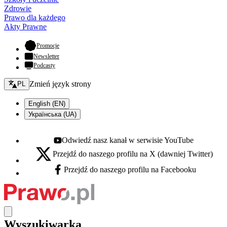
Zdrowie
Prawo dla każdego
Akty Prawne
- otwiera się w nowej karcie
Promocje
Newsletter
Podcasty
Zmień język - bieżący:
Zmień język strony
PL
English (EN)
Українська (UA)
Odwiedź nasz kanał w serwisie YouTube
Youtube - otwiera się w nowej karcie
Przejdź do naszego profilu na X (dawniej Twitter)
X - otwiera się w nowej karcie
Przejdź do naszego profilu na Facebooku
Facebook - otwiera się w nowej karcie
Wyszukiwarka