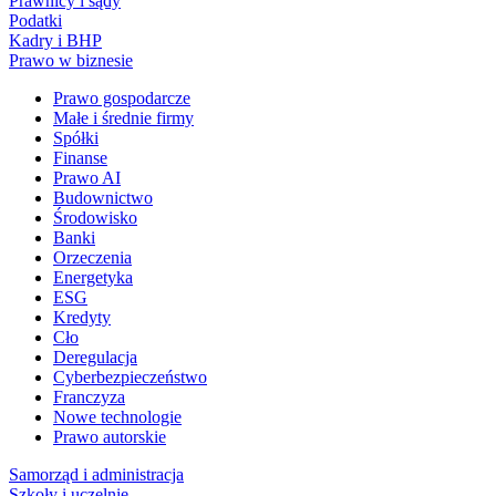
Prawnicy i sądy
Podatki
Kadry i BHP
Prawo w biznesie
Prawo gospodarcze
Małe i średnie firmy
Spółki
Finanse
Prawo AI
Budownictwo
Środowisko
Banki
Orzeczenia
Energetyka
ESG
Kredyty
Cło
Deregulacja
Cyberbezpieczeństwo
Franczyza
Nowe technologie
Prawo autorskie
Samorząd i administracja
Szkoły i uczelnie