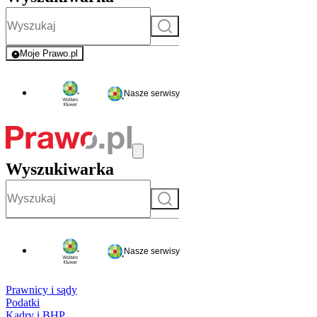
Szukaj
Moje Prawo.pl
- rejestracja i logowanie do serwisu
Nasze serwisy
Wyszukiwarka
Szukaj
Nasze serwisy
Prawnicy i sądy
Podatki
Kadry i BHP