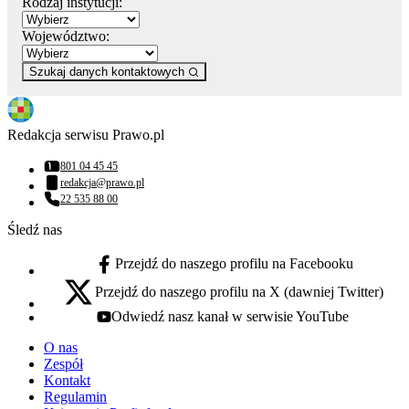
Rodzaj instytucji:
Województwo:
Szukaj danych kontaktowych
Redakcja serwisu Prawo.pl
801 04 45 45
Numer telefonu:
redakcja@prawo.pl
Adres email:
22 535 88 00
Numer telefonu:
Śledź nas
Przejdź do naszego profilu na Facebooku
facebook - otwiera się w nowej karcie
Przejdź do naszego profilu na X (dawniej Twitter)
x - otwiera się w nowej karcie
Odwiedź nasz kanał w serwisie YouTube
youtube - otwiera się w nowej karcie
O nas
Zespół
Kontakt
Regulamin