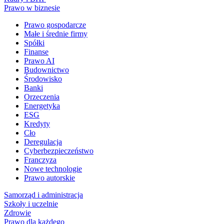
Prawo w biznesie
Prawo gospodarcze
Małe i średnie firmy
Spółki
Finanse
Prawo AI
Budownictwo
Środowisko
Banki
Orzeczenia
Energetyka
ESG
Kredyty
Cło
Deregulacja
Cyberbezpieczeństwo
Franczyza
Nowe technologie
Prawo autorskie
Samorząd i administracja
Szkoły i uczelnie
Zdrowie
Prawo dla każdego