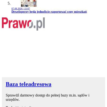
07.08.2026 | 15:07
Przejdź do artykułu:
Deweloperzy będą jednolicie raportować ceny mieszkań
Baza teleadresowa
Sprawdź darmowy dostęp do pełnej bazy m.in. sądów i
urzędów.