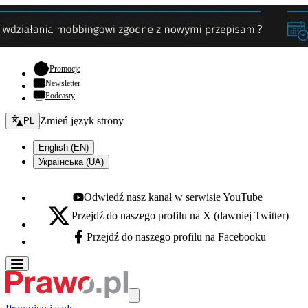
- otwiera się w nowej karcie
Promocje
Newsletter
Podcasty
Zmień język - bieżący:
Zmień język strony
PL
English (EN)
Українська (UA)
Odwiedź nasz kanał w serwisie YouTube
Youtube - otwiera się w nowej karcie
Przejdź do naszego profilu na X (dawniej Twitter)
X - otwiera się w nowej karcie
Przejdź do naszego profilu na Facebooku
Facebook - otwiera się w nowej karcie