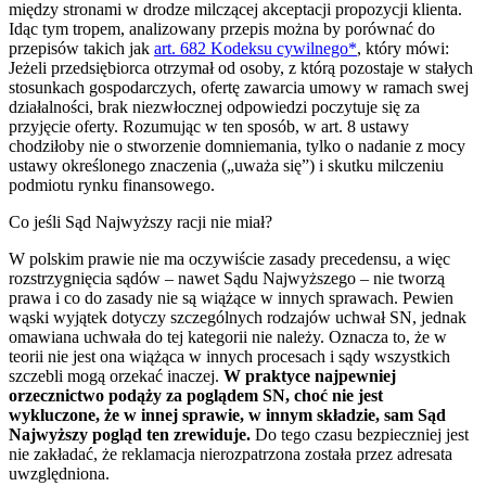
między stronami w drodze milczącej akceptacji propozycji klienta.
Idąc tym tropem, analizowany przepis można by porównać do
przepisów takich jak
art. 682 Kodeksu cywilnego*
, który mówi:
Jeżeli przedsiębiorca otrzymał od osoby, z którą pozostaje w stałych
stosunkach gospodarczych, ofertę zawarcia umowy w ramach swej
działalności, brak niezwłocznej odpowiedzi poczytuje się za
przyjęcie oferty. Rozumując w ten sposób, w art. 8 ustawy
chodziłoby nie o stworzenie domniemania, tylko o nadanie z mocy
ustawy określonego znaczenia („uważa się”) i skutku milczeniu
podmiotu rynku finansowego.
Co jeśli Sąd Najwyższy racji nie miał?
W polskim prawie nie ma oczywiście zasady precedensu, a więc
rozstrzygnięcia sądów – nawet Sądu Najwyższego – nie tworzą
prawa i co do zasady nie są wiążące w innych sprawach. Pewien
wąski wyjątek dotyczy szczególnych rodzajów uchwał SN, jednak
omawiana uchwała do tej kategorii nie należy. Oznacza to, że w
teorii nie jest ona wiążąca w innych procesach i sądy wszystkich
szczebli mogą orzekać inaczej.
W praktyce najpewniej
orzecznictwo podąży za poglądem SN, choć nie jest
wykluczone, że w innej sprawie, w innym składzie, sam Sąd
Najwyższy pogląd ten zrewiduje.
Do tego czasu bezpieczniej jest
nie zakładać, że reklamacja nierozpatrzona została przez adresata
uwzględniona.