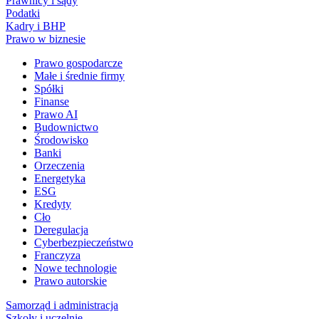
Prawnicy i sądy
Podatki
Kadry i BHP
Prawo w biznesie
Prawo gospodarcze
Małe i średnie firmy
Spółki
Finanse
Prawo AI
Budownictwo
Środowisko
Banki
Orzeczenia
Energetyka
ESG
Kredyty
Cło
Deregulacja
Cyberbezpieczeństwo
Franczyza
Nowe technologie
Prawo autorskie
Samorząd i administracja
Szkoły i uczelnie