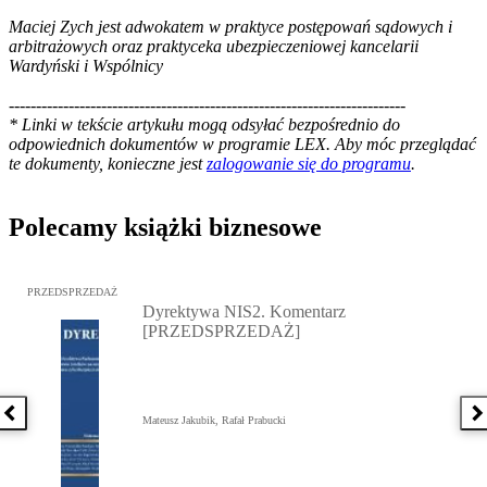
Maciej Zych jest adwokatem w praktyce postępowań sądowych i
arbitrażowych oraz praktyceka ubezpieczeniowej kancelarii
Wardyński i Wspólnicy
-------------------------------------------------------------------------
*
Linki w tekście artykułu mogą odsyłać bezpośrednio do
odpowiednich dokumentów w programie LEX. Aby móc przeglądać
te dokumenty, konieczne jest
zalogowanie się do programu
.
Polecamy książki biznesowe
Przejdź do: Dyrektywa NIS2. Komentarz [PRZEDSPRZEDAŻ], Mateu
PRZEDSPRZEDAŻ
Dyrektywa NIS2. Komentarz
[PRZEDSPRZEDAŻ]
Poprzednia książka
N
Mateusz Jakubik, Rafał Prabucki