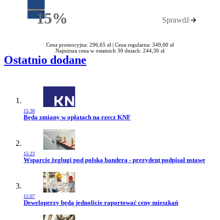
15%
Sprawdź
Rabatu
Cena promocyjna: 296,65 zł |
Cena regularna: 349,00 zł
Najniższa cena w ostatnich 30 dniach: 244,30 zł
Ostatnio dodane
15:30
Przejdź do artykułu:
Będą zmiany w opłatach na rzecz KNF
15:23
Przejdź do artykułu:
Wsparcie żeglugi pod polską banderą - prezydent podpisał ustawę
15:07
Przejdź do artykułu:
Deweloperzy będą jednolicie raportować ceny mieszkań