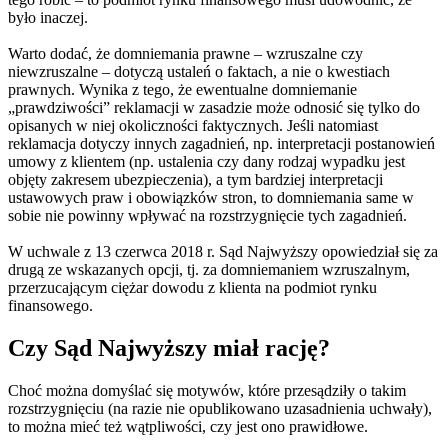
było inaczej.
Warto dodać, że domniemania prawne – wzruszalne czy
niewzruszalne – dotyczą ustaleń o faktach, a nie o kwestiach
prawnych. Wynika z tego, że ewentualne domniemanie
„prawdziwości” reklamacji w zasadzie może odnosić się tylko do
opisanych w niej okoliczności faktycznych. Jeśli natomiast
reklamacja dotyczy innych zagadnień, np. interpretacji postanowień
umowy z klientem (np. ustalenia czy dany rodzaj wypadku jest
objęty zakresem ubezpieczenia), a tym bardziej interpretacji
ustawowych praw i obowiązków stron, to domniemania same w
sobie nie powinny wpływać na rozstrzygnięcie tych zagadnień.
W uchwale z 13 czerwca 2018 r. Sąd Najwyższy opowiedział się za
drugą ze wskazanych opcji, tj. za domniemaniem wzruszalnym,
przerzucającym ciężar dowodu z klienta na podmiot rynku
finansowego.
Czy Sąd Najwyższy miał rację?
Choć można domyślać się motywów, które przesądziły o takim
rozstrzygnięciu (na razie nie opublikowano uzasadnienia uchwały),
to można mieć też wątpliwości, czy jest ono prawidłowe.