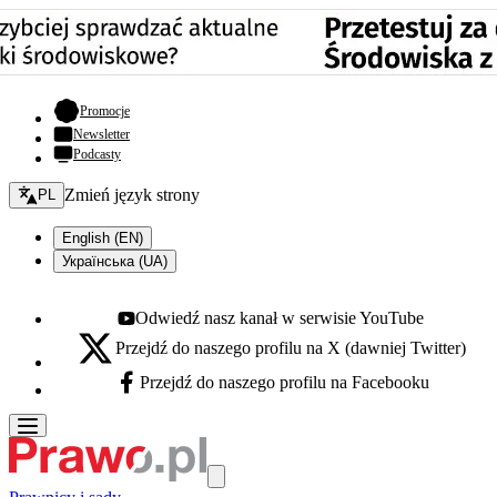
- otwiera się w nowej karcie
Promocje
Newsletter
Podcasty
Zmień język - bieżący:
Zmień język strony
PL
English (EN)
Українська (UA)
Odwiedź nasz kanał w serwisie YouTube
Youtube - otwiera się w nowej karcie
Przejdź do naszego profilu na X (dawniej Twitter)
X - otwiera się w nowej karcie
Przejdź do naszego profilu na Facebooku
Facebook - otwiera się w nowej karcie