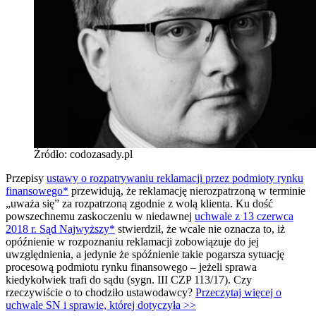
Źródło: codozasady.pl
Przepisy
ustawy o rozpatrywaniu reklamacji przez podmioty rynku
finansowego*
przewidują, że reklamację nierozpatrzoną w terminie
„uważa się” za rozpatrzoną zgodnie z wolą klienta. Ku dość
powszechnemu zaskoczeniu w niedawnej
uchwale z 13 czerwca
2018 r. Sąd Najwyższy*
stwierdził, że wcale nie oznacza to, iż
opóźnienie w rozpoznaniu reklamacji zobowiązuje do jej
uwzględnienia, a jedynie że spóźnienie takie pogarsza sytuację
procesową podmiotu rynku finansowego – jeżeli sprawa
kiedykolwiek trafi do sądu (sygn. III CZP 113/17). Czy
rzeczywiście o to chodziło ustawodawcy?
Przeczytaj więcej o
uchwale SN i sprawie, której dotyczyła >>