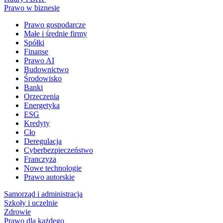
Prawo w biznesie
Prawo gospodarcze
Małe i średnie firmy
Spółki
Finanse
Prawo AI
Budownictwo
Środowisko
Banki
Orzeczenia
Energetyka
ESG
Kredyty
Cło
Deregulacja
Cyberbezpieczeństwo
Franczyza
Nowe technologie
Prawo autorskie
Samorząd i administracja
Szkoły i uczelnie
Zdrowie
Prawo dla każdego