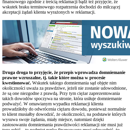
finansowego zgodnie z treścią reklamacji bądź też przyjęcie, że
wskutek braku terminowego rozpatrzenia dochodzi do milczącej
akceptacji żądań klienta wyrażonych w reklamacji.
Druga droga to przyjęcie, że przepis wprowadza domniemanie
prawne wzruszalne, tj. takie które można w procesie
kwestionować.
Wskutek takiego domniemania sąd objęte nim
okoliczności uważa za prawdziwe, jeżeli nie zostanie udowodnione,
że są one niezgodne z prawdą. Przy tym ciężar zaprezentowania
takich dowodów spoczywa na stronie, która usiłuje domniemanie
podważyć. W omawianym wypadku reklamacji klienta
prowadziłoby do odwrócenia ciężaru dowodu, ponieważ normalnie
to klient musiałby dowodzić, że okoliczności, na podstawie których
wysuwa swoje żądania, miały miejsce, natomiast dzięki
zastosowaniu domniemania prawdziwości reklamacji nie musi już
tego robić – to podmiot rynku finansowego musi udowodnić, że