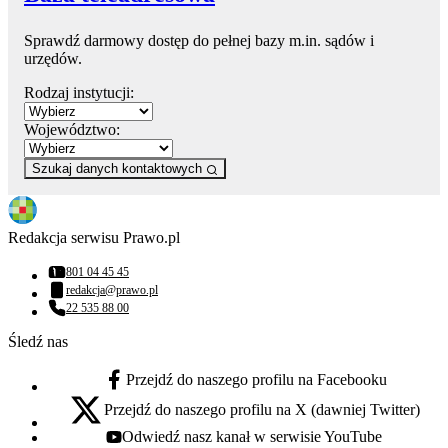
Sprawdź darmowy dostęp do pełnej bazy m.in. sądów i
urzędów.
Rodzaj instytucji:
Województwo:
Szukaj danych kontaktowych
Redakcja serwisu Prawo.pl
801 04 45 45
Numer telefonu:
redakcja@prawo.pl
Adres email:
22 535 88 00
Numer telefonu:
Śledź nas
Przejdź do naszego profilu na Facebooku
facebook - otwiera się w nowej karcie
Przejdź do naszego profilu na X (dawniej Twitter)
x - otwiera się w nowej karcie
Odwiedź nasz kanał w serwisie YouTube
youtube - otwiera się w nowej karcie