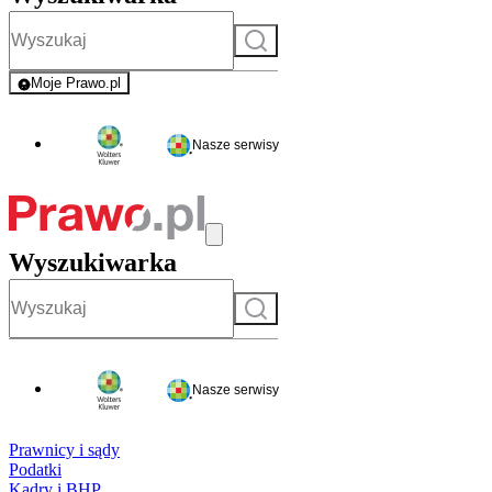
Szukaj
Moje Prawo.pl
- rejestracja i logowanie do serwisu
Nasze serwisy
Wyszukiwarka
Szukaj
Nasze serwisy
Prawnicy i sądy
Podatki
Kadry i BHP