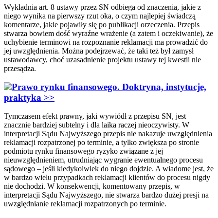
Wykładnia art. 8 ustawy przez SN odbiega od znaczenia, jakie z
niego wynika na pierwszy rzut oka, o czym najlepiej świadczą
komentarze, jakie pojawiły się po publikacji orzeczenia. Przepis
stwarza bowiem dość wyraźne wrażenie (a zatem i oczekiwanie), że
uchybienie terminowi na rozpoznanie reklamacji ma prowadzić do
jej uwzględnienia. Można podejrzewać, że taki też był zamysł
ustawodawcy, choć uzasadnienie projektu ustawy tej kwestii nie
przesądza.
Prawo rynku finansowego. Doktryna, instytucje,
praktyka >>
Tymczasem efekt prawny, jaki wywiódł z przepisu SN, jest
znacznie bardziej subtelny i dla laika raczej nieoczywisty. W
interpretacji Sądu Najwyższego przepis nie nakazuje uwzględnienia
reklamacji rozpatrzonej po terminie, a tylko zwiększa po stronie
podmiotu rynku finansowego ryzyko związane z jej
nieuwzględnieniem, utrudniając wygranie ewentualnego procesu
sądowego – jeśli kiedykolwiek do niego dojdzie. A wiadome jest, że
w bardzo wielu przypadkach reklamacji klientów do procesu nigdy
nie dochodzi. W konsekwencji, komentowany przepis, w
interpretacji Sądu Najwyższego, nie stwarza bardzo dużej presji na
uwzględnianie reklamacji rozpatrzonych po terminie.