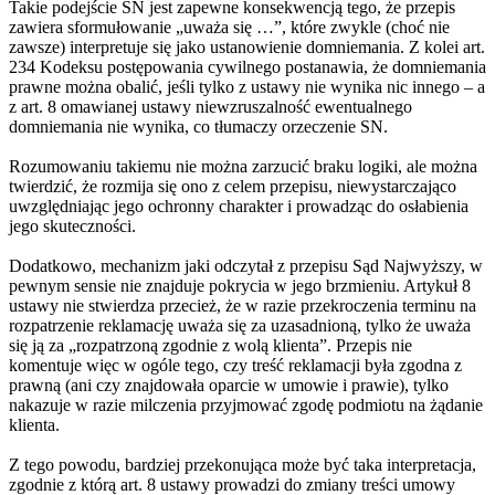
Takie podejście SN jest zapewne konsekwencją tego, że przepis
zawiera sformułowanie „uważa się …”, które zwykle (choć nie
zawsze) interpretuje się jako ustanowienie domniemania. Z kolei art.
234 Kodeksu postępowania cywilnego postanawia, że domniemania
prawne można obalić, jeśli tylko z ustawy nie wynika nic innego – a
z art. 8 omawianej ustawy niewzruszalność ewentualnego
domniemania nie wynika, co tłumaczy orzeczenie SN.
Rozumowaniu takiemu nie można zarzucić braku logiki, ale można
twierdzić, że rozmija się ono z celem przepisu, niewystarczająco
uwzględniając jego ochronny charakter i prowadząc do osłabienia
jego skuteczności.
Dodatkowo, mechanizm jaki odczytał z przepisu Sąd Najwyższy, w
pewnym sensie nie znajduje pokrycia w jego brzmieniu. Artykuł 8
ustawy nie stwierdza przecież, że w razie przekroczenia terminu na
rozpatrzenie reklamację uważa się za uzasadnioną, tylko że uważa
się ją za „rozpatrzoną zgodnie z wolą klienta”. Przepis nie
komentuje więc w ogóle tego, czy treść reklamacji była zgodna z
prawną (ani czy znajdowała oparcie w umowie i prawie), tylko
nakazuje w razie milczenia przyjmować zgodę podmiotu na żądanie
klienta.
Z tego powodu, bardziej przekonująca może być taka interpretacja,
zgodnie z którą art. 8 ustawy prowadzi do zmiany treści umowy