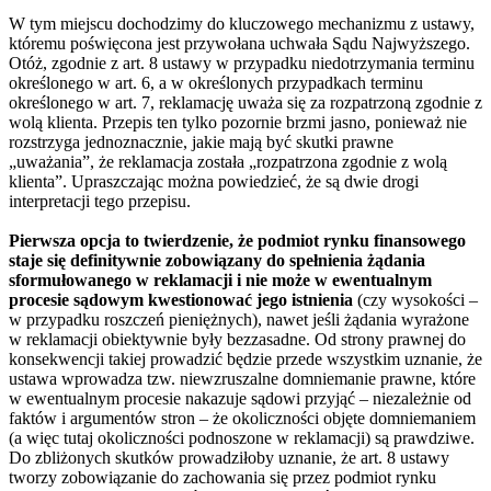
W tym miejscu dochodzimy do kluczowego mechanizmu z ustawy,
któremu poświęcona jest przywołana uchwała Sądu Najwyższego.
Otóż, zgodnie z art. 8 ustawy w przypadku niedotrzymania terminu
określonego w art. 6, a w określonych przypadkach terminu
określonego w art. 7, reklamację uważa się za rozpatrzoną zgodnie z
wolą klienta. Przepis ten tylko pozornie brzmi jasno, ponieważ nie
rozstrzyga jednoznacznie, jakie mają być skutki prawne
„uważania”, że reklamacja została „rozpatrzona zgodnie z wolą
klienta”. Upraszczając można powiedzieć, że są dwie drogi
interpretacji tego przepisu.
Pierwsza opcja to twierdzenie, że podmiot rynku finansowego
staje się definitywnie zobowiązany do spełnienia żądania
sformułowanego w reklamacji i nie może w ewentualnym
procesie sądowym kwestionować jego istnienia
(czy wysokości –
w przypadku roszczeń pieniężnych), nawet jeśli żądania wyrażone
w reklamacji obiektywnie były bezzasadne. Od strony prawnej do
konsekwencji takiej prowadzić będzie przede wszystkim uznanie, że
ustawa wprowadza tzw. niewzruszalne domniemanie prawne, które
w ewentualnym procesie nakazuje sądowi przyjąć – niezależnie od
faktów i argumentów stron – że okoliczności objęte domniemaniem
(a więc tutaj okoliczności podnoszone w reklamacji) są prawdziwe.
Do zbliżonych skutków prowadziłoby uznanie, że art. 8 ustawy
tworzy zobowiązanie do zachowania się przez podmiot rynku