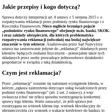
Jakie przepisy i kogo dotyczą?
Sprawa dotyczy interpretacji art. 8 ustawy z 5 sierpnia 2015 r. o
rozpatrywaniu reklamacji przez podmioty rynku finansowego i o
Rzeczniku Finansowym.
Nieco mgliście brzmiące pojęcie
„podmiotów rynku finansowego” obejmuje m.in. banki, SKOK-
i oraz zakłady ubezpieczeń, dla których problematyka
rozpatrywania reklamacji (odwołań) ma bodaj największe
znaczenie w tym sektorze
. Analizowana przez Sąd Najwyższy
ustawa ma zastosowanie jedynie do „reklamacji” składanych przez
klientów będących osobami fizycznymi – potencjalnie także tych
składanych przez osoby prowadzące jednoosobowe działalności
gospodarcze w związku z taką działalnością.
Czym jest reklamacja?
Przez „reklamację” rozumie się natomiast wystąpienie klienta, w
którym „zgłasza zastrzeżenia dotyczące usług świadczonych przez
podmiot rynku finansowego” (art. 2 ust. 2 ustawy), a więc
zwłaszcza (choć nie tylko) sposobu rozstrzygnięcia konkretnej
sprawy tego klienta. Warto zauważyć, że jeśli sprawa jest
rozstrzygana na wniosek klienta (np. wniosek likwidacyjny do
ubezpieczyciela czy wniosek o wakacje kredytowe do banku), to