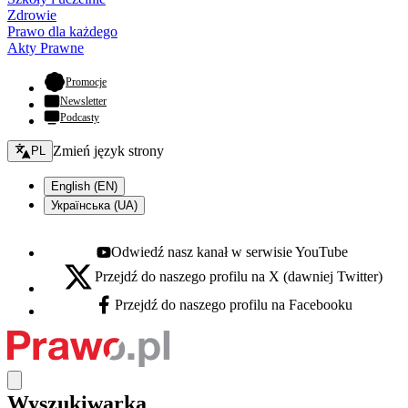
Zdrowie
Prawo dla każdego
Akty Prawne
- otwiera się w nowej karcie
Promocje
Newsletter
Podcasty
Zmień język - bieżący:
Zmień język strony
PL
English (EN)
Українська (UA)
Odwiedź nasz kanał w serwisie YouTube
Youtube - otwiera się w nowej karcie
Przejdź do naszego profilu na X (dawniej Twitter)
X - otwiera się w nowej karcie
Przejdź do naszego profilu na Facebooku
Facebook - otwiera się w nowej karcie
Wyszukiwarka