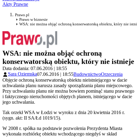
Akty Prawne
Prawo.pl
Prawo w biznesie
WSA: nie można objąć ochroną konserwatorską obiektu, który nie istni
WSA: nie można objąć ochroną
konserwatorską obiektu, który nie istnieje
Data dodania: 07.06.2016 | 18:55
Sara Oziemska
07.06.2016 | 18:55
Budownictwo
Orzeczenia
Objęcie ochroną konserwatorską obiektu nieistniejącego w dacie
uchwalania planu narusza zasady sporządzania planu miejscowego.
Przy uchwalaniu planu nie można bowiem pominąć stanu prawnego
i faktycznego nieruchomości objętych planem, istniejącego w dacie
jego uchwalania.
Tak orzekł WSA w Łodzi w wyroku z dnia 20 kwietnia 2016 r.
(sygn. akt: II SA/Łd 1019/15).
W 2008 r. spółka na podstawie pozwolenia Prezydenta Miasta
wykonała rozbiórkę obiektu wchodzącego niegdyś w skład