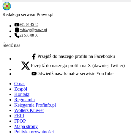
Redakcja serwisu Prawo.pl
801 04 45 45
Numer telefonu:
redakcja@prawo.pl
Adres email:
22 535 88 00
Numer telefonu:
Śledź nas
Przejdź do naszego profilu na Facebooku
facebook - otwiera się w nowej karcie
Przejdź do naszego profilu na X (dawniej Twitter)
x - otwiera się w nowej karcie
Odwiedź nasz kanał w serwisie YouTube
youtube - otwiera się w nowej karcie
O nas
Zespół
Kontakt
Regulamin
Księgarnia Profinfo.pl
Wolters Kluwer
FEPI
FPOP
Mapa strony
Polityka prywatności