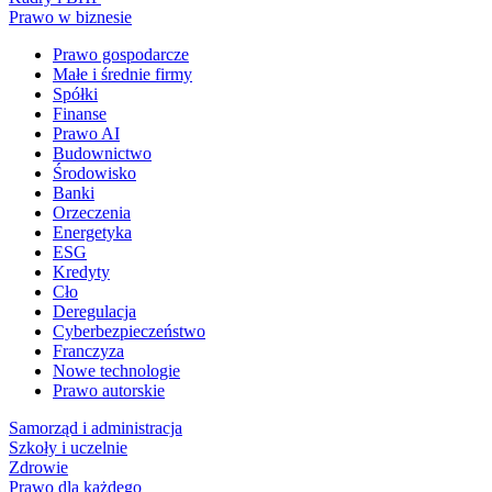
Prawo w biznesie
Prawo gospodarcze
Małe i średnie firmy
Spółki
Finanse
Prawo AI
Budownictwo
Środowisko
Banki
Orzeczenia
Energetyka
ESG
Kredyty
Cło
Deregulacja
Cyberbezpieczeństwo
Franczyza
Nowe technologie
Prawo autorskie
Samorząd i administracja
Szkoły i uczelnie
Zdrowie
Prawo dla każdego