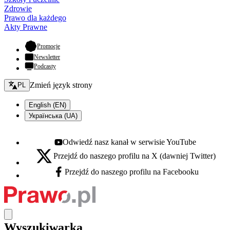
Zdrowie
Prawo dla każdego
Akty Prawne
- otwiera się w nowej karcie
Promocje
Newsletter
Podcasty
Zmień język - bieżący:
Zmień język strony
PL
English (EN)
Українська (UA)
Odwiedź nasz kanał w serwisie YouTube
Youtube - otwiera się w nowej karcie
Przejdź do naszego profilu na X (dawniej Twitter)
X - otwiera się w nowej karcie
Przejdź do naszego profilu na Facebooku
Facebook - otwiera się w nowej karcie
Wyszukiwarka