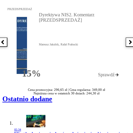
Przejdź do: Dyrektywa NIS2. Komentarz [PRZEDSPRZEDAŻ], Mateu
PRZEDSPRZEDAŻ
Dyrektywa NIS2. Komentarz
[PRZEDSPRZEDAŻ]
Poprzednia książka
N
Mateusz Jakubik, Rafał Prabucki
15%
Sprawdź
Rabatu
Cena promocyjna: 296,65 zł |
Cena regularna: 349,00 zł
Najniższa cena w ostatnich 30 dniach: 244,30 zł
Ostatnio dodane
05:34