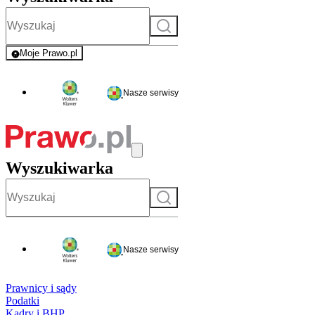
Szukaj
Moje Prawo.pl
- rejestracja i logowanie do serwisu
Nasze serwisy
Wyszukiwarka
Szukaj
Nasze serwisy
Prawnicy i sądy
Podatki
Kadry i BHP