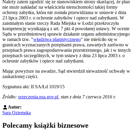
Należy zatem zgodzić się ze stanowiskiem strony skarżącej, że plan
nie może nakładać na właściciela nieruchomości takiej formy
ochrony zabytku, która nie została przewidziana w ustawie z dnia
23 lipca 2003 r. o ochronie zabytków i opiece nad zabytkami. W
zaistniałym stanie rzeczy Rada Miejska w Łodzi przekroczyła
kompetencję wynikającą z art. 7 pkt 4 powołanej ustawy. W ocenie
Sądu w przedmiotowej sprawie działanie organu administracyjnego
w ramach tzw. "
władztwa planistycznego
" nie mieściło się w
granicach wyznaczanych przepisami prawa, zawartych zarówno w
przepisach prawa zagospodarowania przestrzennego, jak i w innych
przepisach szczególnych, w tym ustawy z dnia 23 lipca 2003 r. o
ochronie zabytków i opiece nad zabytkami.
Mając powyższe na uwadze, Sąd stwierdził nieważność uchwały w
zaskarżonej części.
Sygnatura akt: II SA/Łd 1019/15
Źródło:
orzeczenia.nsa.gov.pl
, stan z dnia 7 czerwca 2016 r.
Autor:
Sara Oziemska
Polecamy książki biznesowe