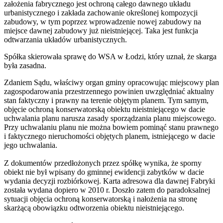
założenia fabrycznego jest ochroną całego dawnego układu
urbanistycznego i zakłada zachowanie określonej kompozycji
zabudowy, w tym poprzez wprowadzenie nowej zabudowy na
miejsce dawnej zabudowy już nieistniejącej. Taka jest funkcja
odtwarzania układów urbanistycznych.
Spółka skierowała sprawę do WSA w Łodzi, który uznał, że skarga
była zasadna.
Zdaniem Sądu, właściwy organ gminy opracowując miejscowy plan
zagospodarowania przestrzennego powinien uwzględniać aktualny
stan faktyczny i prawny na terenie objętym planem. Tym samym,
objęcie ochroną konserwatorską obiektu nieistniejącego w dacie
uchwalania planu narusza zasady sporządzania planu miejscowego.
Przy uchwalaniu planu nie można bowiem pominąć stanu prawnego
i faktycznego nieruchomości objętych planem, istniejącego w dacie
jego uchwalania.
Z dokumentów przedłożonych przez spółkę wynika, że sporny
obiekt nie był wpisany do gminnej ewidencji zabytków w dacie
wydania decyzji rozbiórkowej. Karta adresowa dla dawnej Fabryki
została wydana dopiero w 2010 r. Doszło zatem do paradoksalnej
sytuacji objęcia ochroną konserwatorską i nałożenia na stronę
skarżącą obowiązku odtworzenia obiektu nieistniejącego.