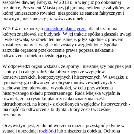
zespołów dawnej Fabryki. W 2013 r., a więc już po dokonanej
rozbiórce, Prezydent Miasta przyjął gminną ewidencję zabytków, w
której umieszczono również, niezgodnie ze stanem faktycznym i
prawnym, nieistniejący już wówczas obiekt.
W 2014 r. rozpoczęto
procedurę planistyczną
dla obszaru, na
którym znajdował się budynek. W jej trakcie spółka zgłaszała uwagi
i wskazywała, że obiekt ten nie istnieje, gdyż zgodnie z prawem
został rozebrany. Uwagi te nie zostały uwzględnione. Spółka
zarzuciła organom przekroczenie prawa poprzez nakazanie
odtworzenia obiektu nieistniejącego.
W odpowiedzi organ wskazał, że sporny i nieistniejący budynek jest
istotny dla całego założenia fabrycznego ze względów
konserwatorskich, kompozycyjnych i historycznych. W związku z
tym należy go odtworzyć w obrysie murów zewnętrznych z
zachowaniem pierwotnej wysokości, w celu przywrócenia
historycznego układu przestrzennego. Rada Miejska wyjaśniła
również, że na rysunku planu została oznaczona część
nieruchomości, na której - z określonych względów historycznych -
ma dojść do odtworzenia budynku, który został wcześniej
rozebrany.
Oczywistym jest, że do odtworzenia można przystąpić jedynie w
sytuacji uprzedniej
rozbiórki
lub zniszczenia obiektu. Ochrona