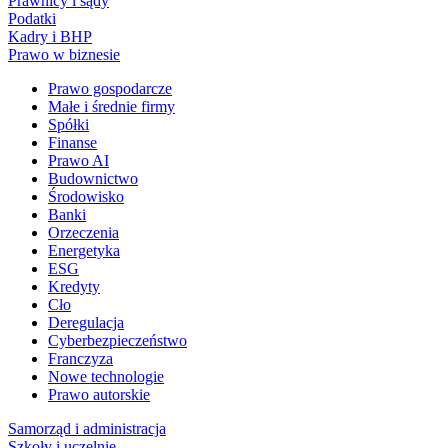
Prawnicy i sądy
Podatki
Kadry i BHP
Prawo w biznesie
Prawo gospodarcze
Małe i średnie firmy
Spółki
Finanse
Prawo AI
Budownictwo
Środowisko
Banki
Orzeczenia
Energetyka
ESG
Kredyty
Cło
Deregulacja
Cyberbezpieczeństwo
Franczyza
Nowe technologie
Prawo autorskie
Samorząd i administracja
Szkoły i uczelnie