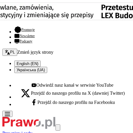
- otwiera się w nowej karcie
Promocje
Newsletter
Podcasty
Zmień język - bieżący:
Zmień język strony
PL
English (EN)
Українська (UA)
Odwiedź nasz kanał w serwisie YouTube
Youtube - otwiera się w nowej karcie
Przejdź do naszego profilu na X (dawniej Twitter)
X - otwiera się w nowej karcie
Przejdź do naszego profilu na Facebooku
Facebook - otwiera się w nowej karcie