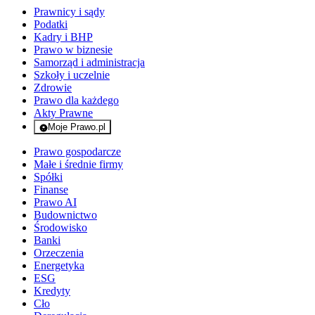
Prawnicy i sądy
Podatki
Kadry i BHP
Prawo w biznesie
Samorząd i administracja
Szkoły i uczelnie
Zdrowie
Prawo dla każdego
Akty Prawne
Moje Prawo.pl
- rejestracja i logowanie do serwisu
Prawo gospodarcze
Małe i średnie firmy
Spółki
Finanse
Prawo AI
Budownictwo
Środowisko
Banki
Orzeczenia
Energetyka
ESG
Kredyty
Cło