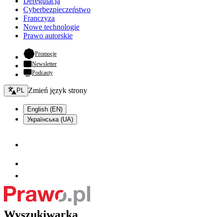
Deregulacja
Cyberbezpieczeństwo
Franczyza
Nowe technologie
Prawo autorskie
- otwiera się w nowej karcie
Promocje
Newsletter
Podcasty
Zmień język - bieżący:
Zmień język strony
PL
English (EN)
Українська (UA)
Wyszukiwarka