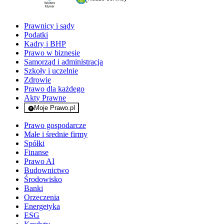
Prawnicy i sądy
Podatki
Kadry i BHP
Prawo w biznesie
Samorząd i administracja
Szkoły i uczelnie
Zdrowie
Prawo dla każdego
Akty Prawne
Moje Prawo.pl
- rejestracja i logowanie do serwisu
Prawo gospodarcze
Małe i średnie firmy
Spółki
Finanse
Prawo AI
Budownictwo
Środowisko
Banki
Orzeczenia
Energetyka
ESG