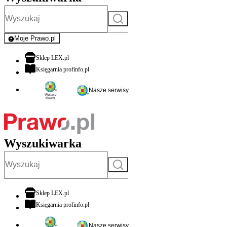
Szukaj
Moje Prawo.pl
- rejestracja i logowanie do serwisu
otwiera się w nowej karcie
Sklep LEX.pl
otwiera się w nowej karcie
Księgarnia profinfo.pl
Nasze serwisy
Wyszukiwarka
Szukaj
otwiera się w nowej karcie
Sklep LEX.pl
otwiera się w nowej karcie
Księgarnia profinfo.pl
Nasze serwisy