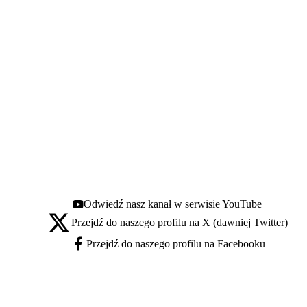
Odwiedź nasz kanał w serwisie YouTube
Youtube - otwiera się w nowej karcie
Przejdź do naszego profilu na X (dawniej Twitter)
X - otwiera się w nowej karcie
Przejdź do naszego profilu na Facebooku
Facebook - otwiera się w nowej karcie