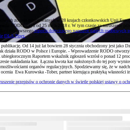
owych zostało odnotowanych w 28 krajach członkowskich Unii Europejs
sowania RODO, czyli od 25 maja 2018 r. W tym czasie za naruszenie 
ika z najnowszego
raportu dotyczącego naruszeń danych osobowych pt
ię DLA Piper.
publikację. Od 14 już lat bowiem 28 stycznia obchodzony jest jako
jak działa RODO w Polsce i Europie. - Wprowadzenie RODO otworzyło
biegłorocznym Raportem wskaźnik zgłoszeń wzrósł o ponad 12 procen
esie nakładania kar. Łączna kwota kar nałożonych do tej pory wynios
i możliwościami organów regulacyjnych. Spodziewamy się, że w nad
– ocenia Ewa Kurowska -Tober, partner kierująca praktyką własności in
aruszenie przepisów o ochronie danych w świetle polskiej ustawy o 