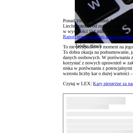
Ponad 160 tys. naruszeń danych osob
Liechtensteinie od rozpoczęcia sto
w wysokości 114 mln euro. Tak wyn
Raport opracowanego przez kancelar
Źródło: iStock
To nie przypadkowy moment na jego 
To dobra okazja na podsumowanie, 
danych osobowych. W porównaniu z u
korzystać z nowych uprawnień w zakr
niska w porównaniu z potencjalnym
wzrostu liczby kar o dużej wartości 
Czytaj w LEX:
Kary pieniężne za n