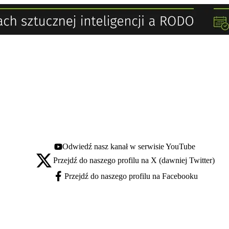
Odwiedź nasz kanał w serwisie YouTube
Youtube - otwiera się w nowej karcie
Przejdź do naszego profilu na X (dawniej Twitter)
X - otwiera się w nowej karcie
Przejdź do naszego profilu na Facebooku
Facebook - otwiera się w nowej karcie