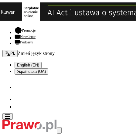
- otwiera się w nowej karcie
Promocje
Newsletter
Podcasty
Zmień język - bieżący:
Zmień język strony
PL
English (EN)
Українська (UA)