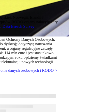
kiej, Norwegii, Islandii i
przepisów RODO organy nałożyły kary
. Data Breach Survey -
 Dzień Ochrony Danych Osobowych.
 dyskusję dotyczącą naruszania
t, a organy regulacyjne zaczęły
ła 114 mln euro i jest stosunkowo
chodzącym roku będziemy świadkami
telektualnej i nowych technologii.
ochronie danych osobowych i RODO >