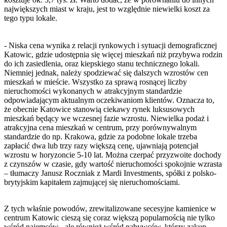
największych miast w kraju, jest to względnie niewielki koszt za
tego typu lokale.
- Niska cena wynika z relacji rynkowych i sytuacji demograficznej
Katowic, gdzie udostępnia się więcej mieszkań niż przybywa rodzin
do ich zasiedlenia, oraz kiepskiego stanu technicznego lokali.
Niemniej jednak, należy spodziewać się dalszych wzrostów cen
mieszkań w mieście. Wszystko za sprawą rosnącej liczby
nieruchomości wykonanych w atrakcyjnym standardzie
odpowiadającym aktualnym oczekiwaniom klientów. Oznacza to,
że obecnie Katowice stanowią ciekawy rynek luksusowych
mieszkań będący we wczesnej fazie wzrostu. Niewielka podaż i
atrakcyjna cena mieszkań w centrum, przy porównywalnym
standardzie do np. Krakowa, gdzie za podobne lokale trzeba
zapłacić dwa lub trzy razy większą cenę, ujawniają potencjał
wzrostu w horyzoncie 5-10 lat. Można czerpać przyzwoite dochody
z czynszów w czasie, gdy wartość nieruchomości spokojnie wzrasta
– tłumaczy Janusz Roczniak z Mardi Investments, spółki z polsko-
brytyjskim kapitałem zajmującej się nieruchomościami.
Z tych właśnie powodów, zrewitalizowane secesyjne kamienice w
centrum Katowic cieszą się coraz większą popularnością nie tylko
wśród najemców , ale również wśród nabywców, którzy zakup