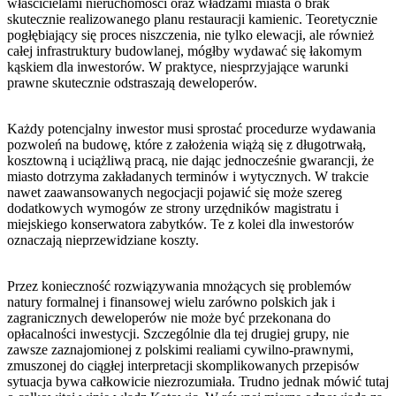
właścicielami nieruchomości oraz władzami miasta o brak
skutecznie realizowanego planu restauracji kamienic. Teoretycznie
pogłębiający się proces niszczenia, nie tylko elewacji, ale również
całej infrastruktury budowlanej, mógłby wydawać się łakomym
kąskiem dla inwestorów. W praktyce, niesprzyjające warunki
prawne skutecznie odstraszają deweloperów.
Każdy potencjalny inwestor musi sprostać procedurze wydawania
pozwoleń na budowę, które z założenia wiążą się z długotrwałą,
kosztowną i uciążliwą pracą, nie dając jednocześnie gwarancji, że
miasto dotrzyma zakładanych terminów i wytycznych. W trakcie
nawet zaawansowanych negocjacji pojawić się może szereg
dodatkowych wymogów ze strony urzędników magistratu i
miejskiego konserwatora zabytków. Te z kolei dla inwestorów
oznaczają nieprzewidziane koszty.
Przez konieczność rozwiązywania mnożących się problemów
natury formalnej i finansowej wielu zarówno polskich jak i
zagranicznych deweloperów nie może być przekonana do
opłacalności inwestycji. Szczególnie dla tej drugiej grupy, nie
zawsze zaznajomionej z polskimi realiami cywilno-prawnymi,
zmuszonej do ciągłej interpretacji skomplikowanych przepisów
sytuacja bywa całkowicie niezrozumiała. Trudno jednak mówić tutaj