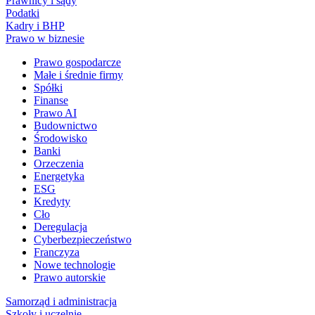
Prawnicy i sądy
Podatki
Kadry i BHP
Prawo w biznesie
Prawo gospodarcze
Małe i średnie firmy
Spółki
Finanse
Prawo AI
Budownictwo
Środowisko
Banki
Orzeczenia
Energetyka
ESG
Kredyty
Cło
Deregulacja
Cyberbezpieczeństwo
Franczyza
Nowe technologie
Prawo autorskie
Samorząd i administracja
Szkoły i uczelnie