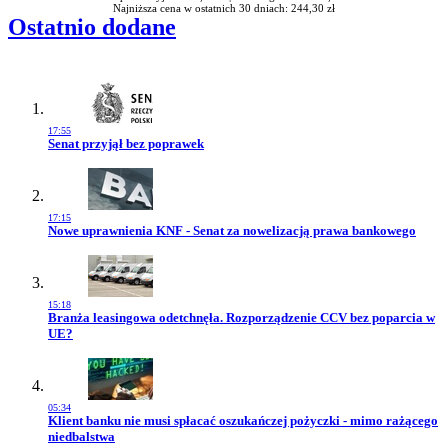
Najniższa cena w ostatnich 30 dniach: 244,30 zł
Ostatnio dodane
17:55
Przejdź do artykułu:
Senat przyjął bez poprawek
17:15
Przejdź do artykułu:
Nowe uprawnienia KNF - Senat za nowelizacją prawa bankowego
15:18
Przejdź do artykułu:
Branża leasingowa odetchnęła. Rozporządzenie CCV bez poparcia w
UE?
05:34
Przejdź do artykułu:
Klient banku nie musi spłacać oszukańczej pożyczki - mimo rażącego
niedbalstwa