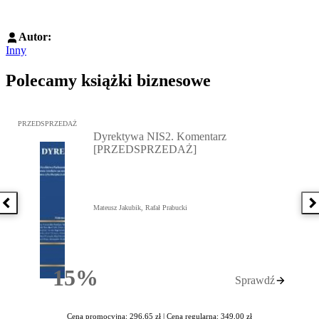
Autor:
Inny
Polecamy książki biznesowe
Przejdź do: Dyrektywa NIS2. Komentarz [PRZEDSPRZEDAŻ], Mateu
PRZEDSPRZEDAŻ
Dyrektywa NIS2. Komentarz
[PRZEDSPRZEDAŻ]
Poprzednia książka
N
Mateusz Jakubik, Rafał Prabucki
15%
Sprawdź
Rabatu
Cena promocyjna: 296,65 zł |
Cena regularna: 349,00 zł