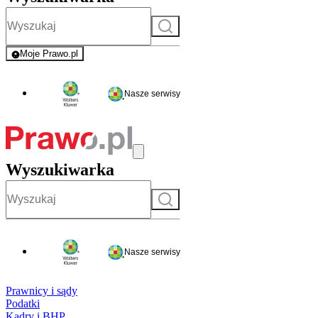
Szukaj
Moje Prawo.pl
- rejestracja i logowanie do serwisu
Nasze serwisy
Wyszukiwarka
Szukaj
Nasze serwisy
Prawnicy i sądy
Podatki
Kadry i BHP