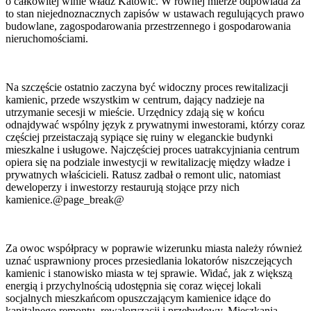
o całkowitej winie władz Katowic. W równej mierze odpowiada za
to stan niejednoznacznych zapisów w ustawach regulujących prawo
budowlane, zagospodarowania przestrzennego i gospodarowania
nieruchomościami.
Na szczęście ostatnio zaczyna być widoczny proces rewitalizacji
kamienic, przede wszystkim w centrum, dający nadzieje na
utrzymanie secesji w mieście. Urzędnicy zdają się w końcu
odnajdywać wspólny język z prywatnymi inwestorami, którzy coraz
częściej przeistaczają sypiące się ruiny w eleganckie budynki
mieszkalne i usługowe. Najczęściej proces uatrakcyjniania centrum
opiera się na podziale inwestycji w rewitalizację między władze i
prywatnych właścicieli. Ratusz zadbał o remont ulic, natomiast
deweloperzy i inwestorzy restaurują stojące przy nich
kamienice.@page_break@
Za owoc współpracy w poprawie wizerunku miasta należy również
uznać usprawniony proces przesiedlania lokatorów niszczejących
kamienic i stanowisko miasta w tej sprawie. Widać, jak z większą
energią i przychylnością udostępnia się coraz więcej lokali
socjalnych mieszkańcom opuszczającym kamienice idące do
kapitalnego remontu, rewaloryzacji i przebudowy. Mieszkania