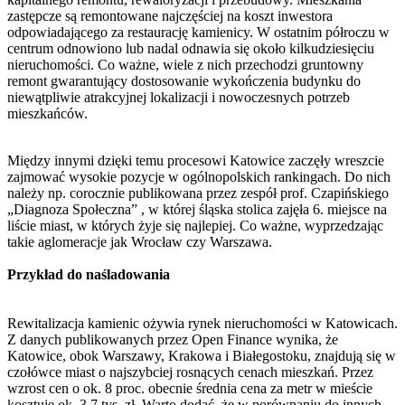
zastępcze są remontowane najczęściej na koszt inwestora
odpowiadającego za restaurację kamienicy. W ostatnim półroczu w
centrum odnowiono lub nadal odnawia się około kilkudziesięciu
nieruchomości. Co ważne, wiele z nich przechodzi gruntowny
remont gwarantujący dostosowanie wykończenia budynku do
niewątpliwie atrakcyjnej lokalizacji i nowoczesnych potrzeb
mieszkańców.
Między innymi dzięki temu procesowi Katowice zaczęły wreszcie
zajmować wysokie pozycje w ogólnopolskich rankingach. Do nich
należy np. corocznie publikowana przez zespół prof. Czapińskiego
„Diagnoza Społeczna” , w której śląska stolica zajęła 6. miejsce na
liście miast, w których żyje się najlepiej. Co ważne, wyprzedzając
takie aglomeracje jak Wrocław czy Warszawa.
Przykład do naśladowania
Rewitalizacja kamienic ożywia rynek nieruchomości w Katowicach.
Z danych publikowanych przez Open Finance wynika, że
Katowice, obok Warszawy, Krakowa i Białegostoku, znajdują się w
czołówce miast o najszybciej rosnących cenach mieszkań. Przez
wzrost cen o ok. 8 proc. obecnie średnia cena za metr w mieście
kosztuje ok. 3,7 tys. zł. Warto dodać, że w porównaniu do innych