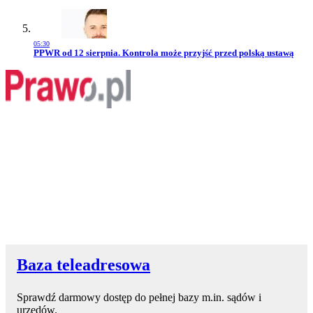
05:30
Przejdź do artykułu:
PPWR od 12 sierpnia. Kontrola może przyjść przed polską ustawą
Baza teleadresowa
Sprawdź darmowy dostęp do pełnej bazy m.in. sądów i
urzędów.