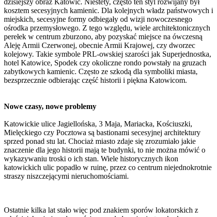
dzisiejszy obraz Katowic. Niestety, często ten styl rozwijany był
kosztem secesyjnych kamienic. Dla kolejnych władz państwowych i
miejskich, secesyjne formy odbiegały od wizji nowoczesnego
ośrodka przemysłowego. Z tego względu, wiele architektonicznych
perełek w centrum zburzono, aby pozyskać miejsce na ówczesną
Aleję Armii Czerwonej, obecnie Armii Krajowej, czy dworzec
kolejowy. Takie symbole PRL-owskiej szarości jak Superjednostka,
hotel Katowice, Spodek czy okoliczne rondo powstały na gruzach
zabytkowych kamienic. Często ze szkodą dla symboliki miasta,
bezsprzecznie odbierając część historii i piękna Katowicom.
Nowe czasy, nowe problemy
Katowickie ulice Jagiellońska, 3 Maja, Mariacka, Kościuszki,
Mielęckiego czy Pocztowa są bastionami secesyjnej architektury
sprzed ponad stu lat. Chociaż miasto zdaje się zrozumiało jakie
znaczenie dla jego historii mają te budynki, to nie można mówić o
wykazywaniu troski o ich stan. Wiele historycznych ikon
katowickich ulic popadło w ruinę, przez co centrum niejednokrotnie
straszy niszczejącymi nieruchomościami.
Ostatnie kilka lat stało więc pod znakiem sporów lokatorskich z