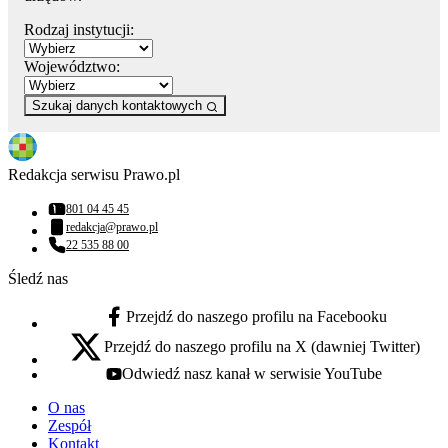
Rodzaj instytucji:
Województwo:
Szukaj danych kontaktowych
Redakcja serwisu Prawo.pl
801 04 45 45
Numer telefonu:
redakcja@prawo.pl
Adres email:
22 535 88 00
Numer telefonu:
Śledź nas
Przejdź do naszego profilu na Facebooku
facebook - otwiera się w nowej karcie
Przejdź do naszego profilu na X (dawniej Twitter)
x - otwiera się w nowej karcie
Odwiedź nasz kanał w serwisie YouTube
youtube - otwiera się w nowej karcie
O nas
Zespół
Kontakt