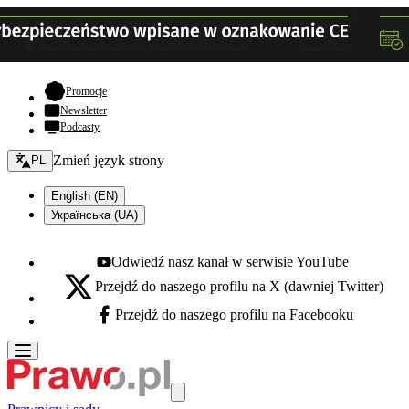
- otwiera się w nowej karcie
Promocje
Newsletter
Podcasty
Zmień język - bieżący:
Zmień język strony
PL
English (EN)
Українська (UA)
Odwiedź nasz kanał w serwisie YouTube
Youtube - otwiera się w nowej karcie
Przejdź do naszego profilu na X (dawniej Twitter)
X - otwiera się w nowej karcie
Przejdź do naszego profilu na Facebooku
Facebook - otwiera się w nowej karcie