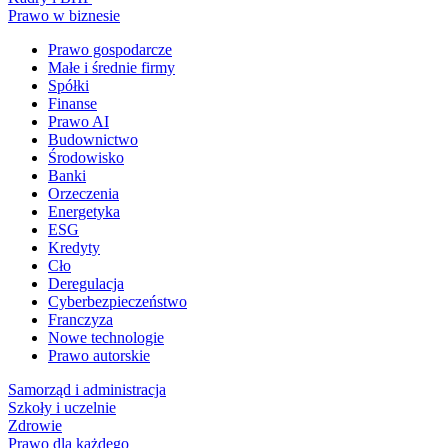
Prawo w biznesie
Prawo gospodarcze
Małe i średnie firmy
Spółki
Finanse
Prawo AI
Budownictwo
Środowisko
Banki
Orzeczenia
Energetyka
ESG
Kredyty
Cło
Deregulacja
Cyberbezpieczeństwo
Franczyza
Nowe technologie
Prawo autorskie
Samorząd i administracja
Szkoły i uczelnie
Zdrowie
Prawo dla każdego