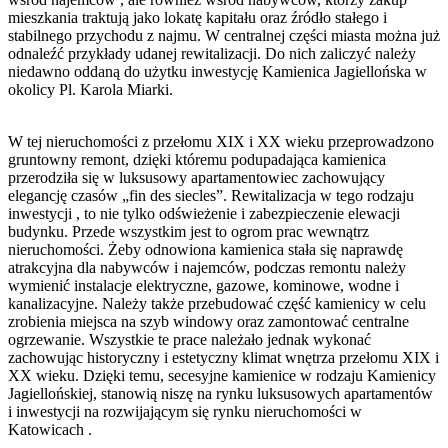
mieszkania traktują jako lokatę kapitału oraz źródło stałego i
stabilnego przychodu z najmu. W centralnej części miasta można już
odnaleźć przykłady udanej rewitalizacji. Do nich zaliczyć należy
niedawno oddaną do użytku inwestycję Kamienica Jagiellońska w
okolicy Pl. Karola Miarki.
W tej nieruchomości z przełomu XIX i XX wieku przeprowadzono
gruntowny remont, dzięki któremu podupadająca kamienica
przerodziła się w luksusowy apartamentowiec zachowujący
elegancję czasów „fin des siecles”. Rewitalizacja w tego rodzaju
inwestycji , to nie tylko odświeżenie i zabezpieczenie elewacji
budynku. Przede wszystkim jest to ogrom prac wewnątrz
nieruchomości. Żeby odnowiona kamienica stała się naprawdę
atrakcyjna dla nabywców i najemców, podczas remontu należy
wymienić instalacje elektryczne, gazowe, kominowe, wodne i
kanalizacyjne. Należy także przebudować część kamienicy w celu
zrobienia miejsca na szyb windowy oraz zamontować centralne
ogrzewanie. Wszystkie te prace należało jednak wykonać
zachowując historyczny i estetyczny klimat wnętrza przełomu XIX i
XX wieku. Dzięki temu, secesyjne kamienice w rodzaju Kamienicy
Jagiellońskiej, stanowią niszę na rynku luksusowych apartamentów
i inwestycji na rozwijającym się rynku nieruchomości w
Katowicach .