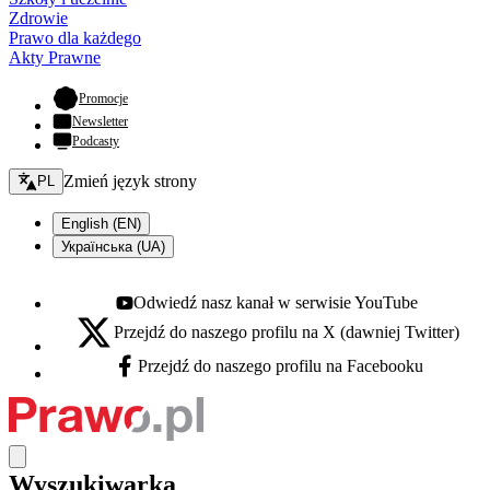
Zdrowie
Prawo dla każdego
Akty Prawne
- otwiera się w nowej karcie
Promocje
Newsletter
Podcasty
Zmień język - bieżący:
Zmień język strony
PL
English (EN)
Українська (UA)
Odwiedź nasz kanał w serwisie YouTube
Youtube - otwiera się w nowej karcie
Przejdź do naszego profilu na X (dawniej Twitter)
X - otwiera się w nowej karcie
Przejdź do naszego profilu na Facebooku
Facebook - otwiera się w nowej karcie
Wyszukiwarka