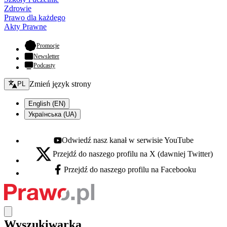
Zdrowie
Prawo dla każdego
Akty Prawne
- otwiera się w nowej karcie
Promocje
Newsletter
Podcasty
Zmień język - bieżący:
Zmień język strony
PL
English (EN)
Українська (UA)
Odwiedź nasz kanał w serwisie YouTube
Youtube - otwiera się w nowej karcie
Przejdź do naszego profilu na X (dawniej Twitter)
X - otwiera się w nowej karcie
Przejdź do naszego profilu na Facebooku
Facebook - otwiera się w nowej karcie
Wyszukiwarka