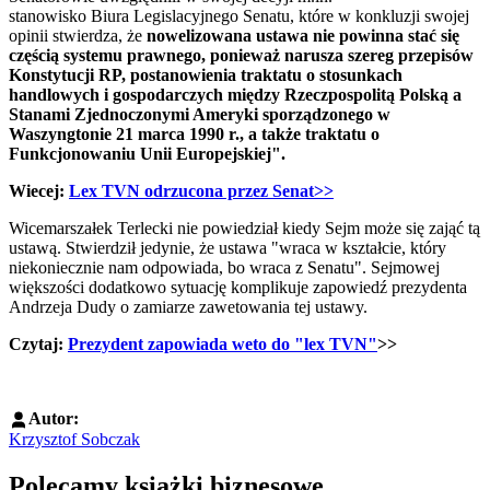
stanowisko Biura Legislacyjnego Senatu, które w konkluzji swojej
opinii stwierdza, że
nowelizowana ustawa nie powinna stać się
częścią systemu prawnego, ponieważ narusza szereg przepisów
Konstytucji RP, postanowienia traktatu o stosunkach
handlowych i gospodarczych między Rzeczpospolitą Polską a
Stanami Zjednoczonymi Ameryki sporządzonego w
Waszyngtonie 21 marca 1990 r., a także traktatu o
Funkcjonowaniu Unii Europejskiej".
Wiecej:
Lex TVN odrzucona przez Senat>>
Wicemarszałek Terlecki nie powiedział kiedy Sejm może się zająć tą
ustawą. Stwierdził jedynie, że ustawa "wraca w kształcie, który
niekoniecznie nam odpowiada, bo wraca z Senatu". Sejmowej
większości dodatkowo sytuację komplikuje zapowiedź prezydenta
Andrzeja Dudy o zamiarze zawetowania tej ustawy.
Czytaj: ​
Prezydent zapowiada weto do "lex TVN"
>>
Autor:
Krzysztof Sobczak
Polecamy książki biznesowe