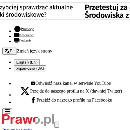
- otwiera się w nowej karcie
Promocje
Newsletter
Podcasty
Zmień język - bieżący:
Zmień język strony
PL
English (EN)
Українська (UA)
Odwiedź nasz kanał w serwisie YouTube
Youtube - otwiera się w nowej karcie
Przejdź do naszego profilu na X (dawniej Twitter)
X - otwiera się w nowej karcie
Przejdź do naszego profilu na Facebooku
Facebook - otwiera się w nowej karcie