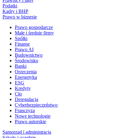
Prawnicy i sądy
Podatki
Kadry i BHP
Prawo w biznesie
Prawo gospodarcze
Małe i średnie firmy
Spółki
Finanse
Prawo AI
Budownictwo
Środowisko
Banki
Orzeczenia
Energetyka
ESG
Kredyty
Cło
Deregulacja
Cyberbezpieczeństwo
Franczyza
Nowe technologie
Prawo autorskie
Samorząd i administracja
Szkoły i uczelnie