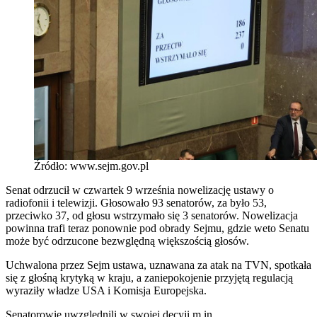
Źródło: www.sejm.gov.pl
Senat odrzucił w czwartek 9 września nowelizację ustawy o
radiofonii i telewizji. Głosowało 93 senatorów, za było 53,
przeciwko 37, od głosu wstrzymało się 3 senatorów. Nowelizacja
powinna trafi teraz ponownie pod obrady Sejmu, gdzie weto Senatu
może być odrzucone bezwględną większością głosów.
Uchwalona przez Sejm ustawa, uznawana za atak na TVN, spotkała
się z głośną krytyką w kraju, a zaniepokojenie przyjętą regulacją
wyraziły władze USA i Komisja Europejska.
Senatorowie uwzględnili w swojej decyji m.in.