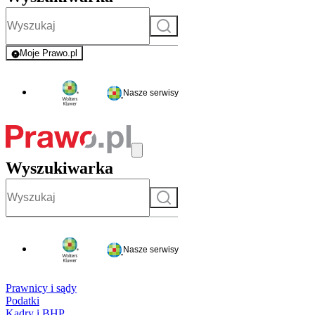
Szukaj
Moje Prawo.pl
- rejestracja i logowanie do serwisu
Nasze serwisy
Wyszukiwarka
Szukaj
Nasze serwisy
Prawnicy i sądy
Podatki
Kadry i BHP