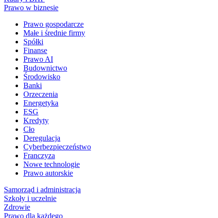
Prawo w biznesie
Prawo gospodarcze
Małe i średnie firmy
Spółki
Finanse
Prawo AI
Budownictwo
Środowisko
Banki
Orzeczenia
Energetyka
ESG
Kredyty
Cło
Deregulacja
Cyberbezpieczeństwo
Franczyza
Nowe technologie
Prawo autorskie
Samorząd i administracja
Szkoły i uczelnie
Zdrowie
Prawo dla każdego