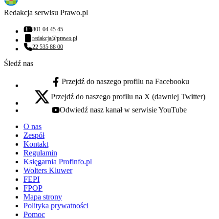
Redakcja serwisu Prawo.pl
801 04 45 45
Numer telefonu:
redakcja@prawo.pl
Adres email:
22 535 88 00
Numer telefonu:
Śledź nas
Przejdź do naszego profilu na Facebooku
facebook - otwiera się w nowej karcie
Przejdź do naszego profilu na X (dawniej Twitter)
x - otwiera się w nowej karcie
Odwiedź nasz kanał w serwisie YouTube
youtube - otwiera się w nowej karcie
O nas
Zespół
Kontakt
Regulamin
Księgarnia Profinfo.pl
Wolters Kluwer
FEPI
FPOP
Mapa strony
Polityka prywatności
Pomoc