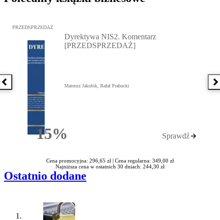
Przejdź do: Dyrektywa NIS2. Komentarz [PRZEDSPRZEDAŻ], Mateu
PRZEDSPRZEDAŻ
Dyrektywa NIS2. Komentarz
[PRZEDSPRZEDAŻ]
Poprzednia książka
N
Mateusz Jakubik, Rafał Prabucki
15%
Sprawdź
Rabatu
Cena promocyjna: 296,65 zł |
Cena regularna: 349,00 zł
Najniższa cena w ostatnich 30 dniach: 244,30 zł
Ostatnio dodane