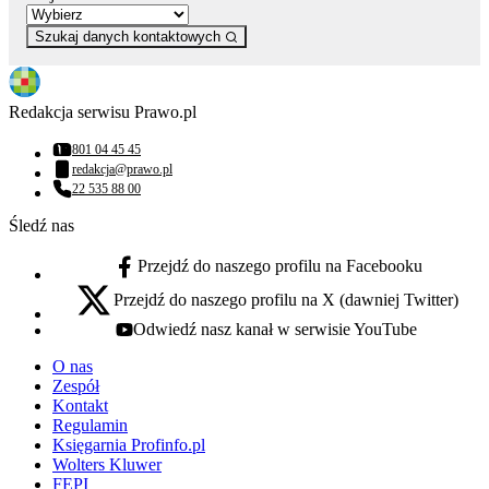
Szukaj danych kontaktowych
Redakcja serwisu Prawo.pl
801 04 45 45
Numer telefonu:
redakcja@prawo.pl
Adres email:
22 535 88 00
Numer telefonu:
Śledź nas
Przejdź do naszego profilu na Facebooku
facebook - otwiera się w nowej karcie
Przejdź do naszego profilu na X (dawniej Twitter)
x - otwiera się w nowej karcie
Odwiedź nasz kanał w serwisie YouTube
youtube - otwiera się w nowej karcie
O nas
Zespół
Kontakt
Regulamin
Księgarnia Profinfo.pl
Wolters Kluwer
FEPI