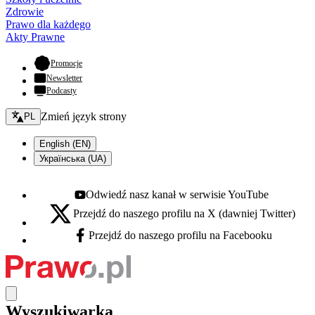
Zdrowie
Prawo dla każdego
Akty Prawne
- otwiera się w nowej karcie
Promocje
Newsletter
Podcasty
Zmień język - bieżący:
Zmień język strony
PL
English (EN)
Українська (UA)
Odwiedź nasz kanał w serwisie YouTube
Youtube - otwiera się w nowej karcie
Przejdź do naszego profilu na X (dawniej Twitter)
X - otwiera się w nowej karcie
Przejdź do naszego profilu na Facebooku
Facebook - otwiera się w nowej karcie
Wyszukiwarka