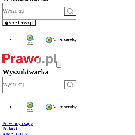
Szukaj
Moje Prawo.pl
- rejestracja i logowanie do serwisu
Nasze serwisy
Wyszukiwarka
Szukaj
Nasze serwisy
Prawnicy i sądy
Podatki
Kadry i BHP