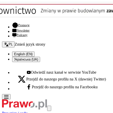
- otwiera się w nowej karcie
Promocje
Newsletter
Podcasty
Zmień język - bieżący:
Zmień język strony
PL
English (EN)
Українська (UA)
Odwiedź nasz kanał w serwisie YouTube
Youtube - otwiera się w nowej karcie
Przejdź do naszego profilu na X (dawniej Twitter)
X - otwiera się w nowej karcie
Przejdź do naszego profilu na Facebooku
Facebook - otwiera się w nowej karcie