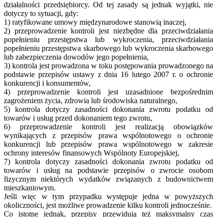
działalności przedsiębiorcy. Od tej zasady są jednak wyjątki, nie
dotyczy to sytuacji, gdy:
1) ratyfikowane umowy międzynarodowe stanowią inaczej,
2) przeprowadzenie kontroli jest niezbędne dla przeciwdziałania
popełnieniu przestępstwa lub wykroczenia, przeciwdziałania
popełnieniu przestępstwa skarbowego lub wykroczenia skarbowego
lub zabezpieczenia dowodów jego popełnienia,
3) kontrola jest prowadzona w toku postępowania prowadzonego na
podstawie przepisów ustawy z dnia 16 lutego 2007 r. o ochronie
konkurencji i konsumentów,
4) przeprowadzenie kontroli jest uzasadnione bezpośrednim
zagrożeniem życia, zdrowia lub środowiska naturalnego,
5) kontrola dotyczy zasadności dokonania zwrotu podatku od
towarów i usług przed dokonaniem tego zwrotu,
6) przeprowadzenie kontroli jest realizacją obowiązków
wynikających z przepisów prawa wspólnotowego o ochronie
konkurencji lub przepisów prawa wspólnotowego w zakresie
ochrony interesów finansowych Wspólnoty Europejskiej,
7) kontrola dotyczy zasadności dokonania zwrotu podatku od
towarów i usług na podstawie przepisów o zwrocie osobom
fizycznym niektórych wydatków związanych z budownictwem
mieszkaniowym.
Jeśli więc w tym przypadku występuje jedna w powyższych
okoliczności, jest możliwe prowadzenie kilku kontroli jednocześnie.
Co istotne jednak, przepisy przewidują też maksymalny czas