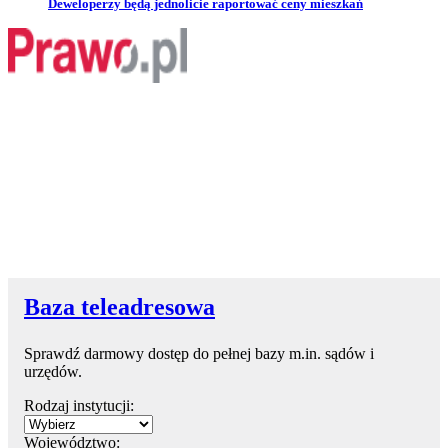
Przejdź do artykułu:
Deweloperzy będą jednolicie raportować ceny mieszkań
Baza teleadresowa
Sprawdź darmowy dostęp do pełnej bazy m.in. sądów i
urzędów.
Rodzaj instytucji:
Województwo: