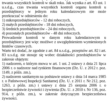
trwania wszystkich kontroli w skali roku. Jak wynika z art. 83 ust. 1
u.s.d.g., czas trwania wszystkich kontroli organu kontroli u
przedsiębiorcy w jednym roku kalendarzowym nie może
przekraczać w odniesieniu do:
1) mikroprzedsiębiorców - 12 dni roboczych,
2) małych przedsiębiorców - 18 dni roboczych,
3) średnich przedsiębiorców - 24 dni roboczych,
4) pozostałych przedsiębiorców - 48 dni roboczych.
Prowadzenie kontroli w danym roku kalendarzowym u
przedsiębiorcy jest więc możliwe z uwzględnieniem wymienionych
limitów czasowych.
Warto też dodać, że zgodnie z art. 84 u.s.d.g., przepisów art. 82 i art.
83 u.s.d.g. nie stosuje się wobec działalności przedsiębiorców w
zakresie objętym:
1) nadzorem, o którym mowa w art. 1 ust. 2 ustawy z dnia 21 lipca
2006 r. o nadzorze nad rynkiem finansowym (Dz. U. z 2012 r. poz.
1149, z późn. zm.),
2) nadzorem sanitarnym na podstawie ustawy z dnia 14 marca 1985
r. o Państwowej Inspekcji Sanitarnej (Dz. U. z 2011 r. Nr 212, poz.
1263, z późn. zm.) i ustawy z dnia 25 sierpnia 2006 r. o
bezpieczeństwie żywności i żywienia (Dz. U. z 2010 r. Nr 136, poz.
914, z późn. zm.), w zakresie dotyczącym bezpieczeństwa
żywności.