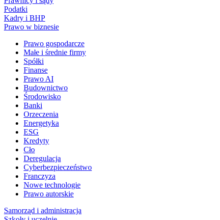
Prawnicy i sądy
Podatki
Kadry i BHP
Prawo w biznesie
Prawo gospodarcze
Małe i średnie firmy
Spółki
Finanse
Prawo AI
Budownictwo
Środowisko
Banki
Orzeczenia
Energetyka
ESG
Kredyty
Cło
Deregulacja
Cyberbezpieczeństwo
Franczyza
Nowe technologie
Prawo autorskie
Samorząd i administracja
Szkoły i uczelnie