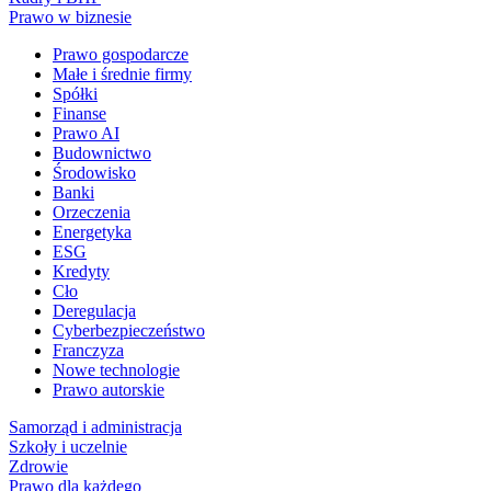
Prawo w biznesie
Prawo gospodarcze
Małe i średnie firmy
Spółki
Finanse
Prawo AI
Budownictwo
Środowisko
Banki
Orzeczenia
Energetyka
ESG
Kredyty
Cło
Deregulacja
Cyberbezpieczeństwo
Franczyza
Nowe technologie
Prawo autorskie
Samorząd i administracja
Szkoły i uczelnie
Zdrowie
Prawo dla każdego