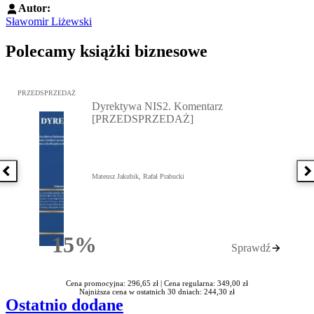
Autor:
Sławomir Liżewski
Polecamy książki biznesowe
Przejdź do: Dyrektywa NIS2. Komentarz [PRZEDSPRZEDAŻ], Mateu
PRZEDSPRZEDAŻ
Dyrektywa NIS2. Komentarz
[PRZEDSPRZEDAŻ]
Poprzednia książka
N
Mateusz Jakubik, Rafał Prabucki
15%
Sprawdź
Rabatu
Cena promocyjna: 296,65 zł |
Cena regularna: 349,00 zł
Najniższa cena w ostatnich 30 dniach: 244,30 zł
Ostatnio dodane