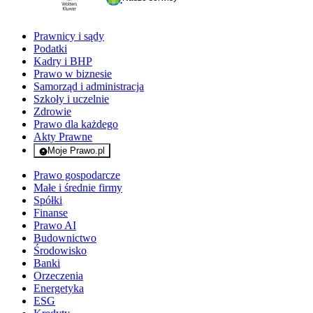
Prawnicy i sądy
Podatki
Kadry i BHP
Prawo w biznesie
Samorząd i administracja
Szkoły i uczelnie
Zdrowie
Prawo dla każdego
Akty Prawne
Moje Prawo.pl
- rejestracja i logowanie do serwisu
Prawo gospodarcze
Małe i średnie firmy
Spółki
Finanse
Prawo AI
Budownictwo
Środowisko
Banki
Orzeczenia
Energetyka
ESG