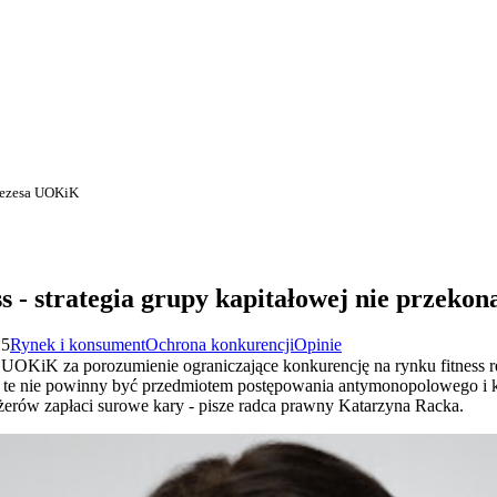
prezesa UOKiK
s - strategia grupy kapitałowej nie przeko
15
Rynek i konsument
Ochrona konkurencji
Opinie
z UOKiK za porozumienie ograniczające konkurencję na rynku fitness 
i te nie powinny być przedmiotem postępowania antymonopolowego i ka
dżerów zapłaci surowe kary - pisze radca prawny Katarzyna Racka.