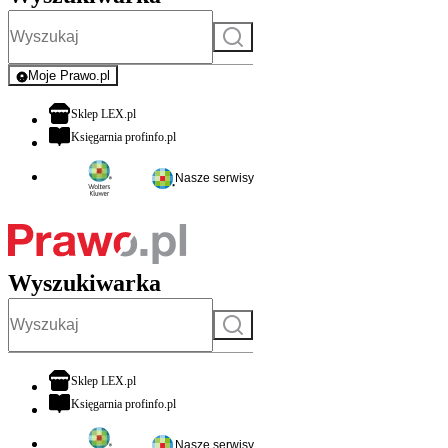
Szukaj
Moje Prawo.pl
- rejestracja i logowanie do serwisu
otwiera się w nowej karcie
Sklep LEX.pl
otwiera się w nowej karcie
Księgarnia profinfo.pl
Nasze serwisy
Wyszukiwarka
Szukaj
otwiera się w nowej karcie
Sklep LEX.pl
otwiera się w nowej karcie
Księgarnia profinfo.pl
Nasze serwisy