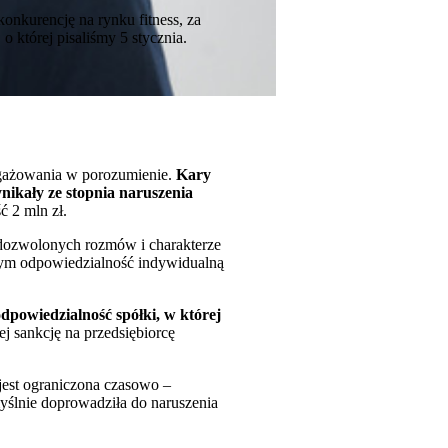
onkurencję na rynku fitness, za
o której pisaliśmy 5 stycznia.
ngażowania w porozumienie.
Kary
wynikały ze stopnia naruszenia
 2 mln zł.
dozwolonych rozmów i charakterze
ym odpowiedzialność indywidualną
dpowiedzialność spółki, w której
j sankcję na przedsiębiorcę
jest ograniczona czasowo –
myślnie doprowadziła do naruszenia