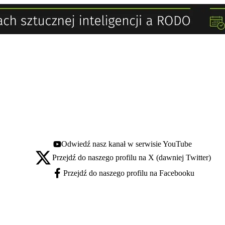
Odwiedź nasz kanał w serwisie YouTube
Youtube - otwiera się w nowej karcie
Przejdź do naszego profilu na X (dawniej Twitter)
X - otwiera się w nowej karcie
Przejdź do naszego profilu na Facebooku
Facebook - otwiera się w nowej karcie