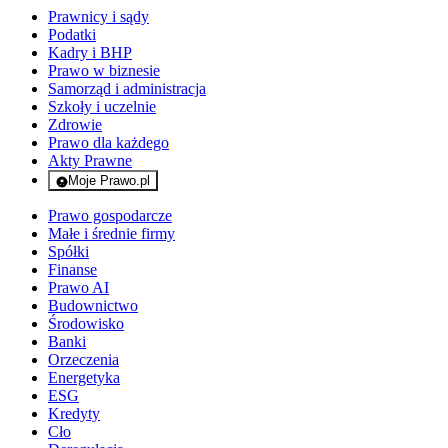
Prawnicy i sądy
Podatki
Kadry i BHP
Prawo w biznesie
Samorząd i administracja
Szkoły i uczelnie
Zdrowie
Prawo dla każdego
Akty Prawne
Moje Prawo.pl
- rejestracja i logowanie do serwisu
Prawo gospodarcze
Małe i średnie firmy
Spółki
Finanse
Prawo AI
Budownictwo
Środowisko
Banki
Orzeczenia
Energetyka
ESG
Kredyty
Cło