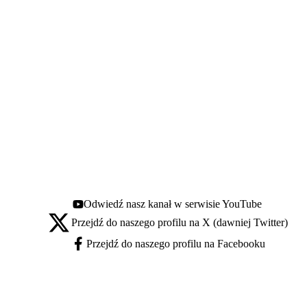
Odwiedź nasz kanał w serwisie YouTube
Youtube - otwiera się w nowej karcie
Przejdź do naszego profilu na X (dawniej Twitter)
X - otwiera się w nowej karcie
Przejdź do naszego profilu na Facebooku
Facebook - otwiera się w nowej karcie