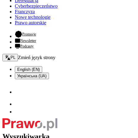
Deregulacja
Cyberbezpieczeństwo
Franczyza
Nowe technologie
Prawo autorskie
- otwiera się w nowej karcie
Promocje
Newsletter
Podcasty
Zmień język - bieżący:
Zmień język strony
PL
English (EN)
Українська (UA)
Wyszukiwarka