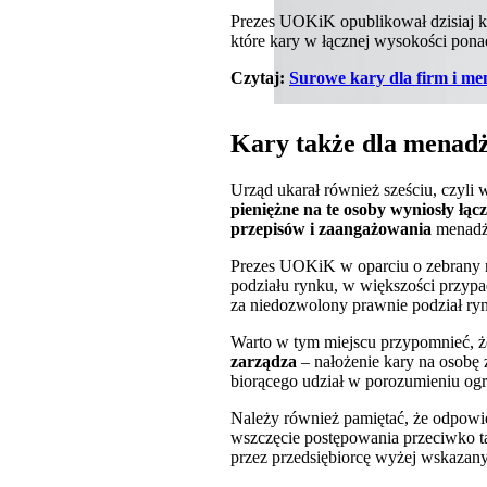
Prezes UOKiK opublikował dzisiaj ko
które kary w łącznej wysokości ponad 
Czytaj:
Surowe kary dla firm i m
Kary także dla menad
Urząd ukarał również sześciu, czyl
pieniężne na te osoby wyniosły łącz
przepisów i zaangażowania
menadże
Prezes UOKiK w oparciu o zebrany 
podziału rynku, w większości przy
za niedozwolony prawnie podział ry
Warto w tym miejscu przypomnieć, 
zarządza
– nałożenie kary na osobę 
biorącego udział w porozumieniu og
Należy również pamiętać, że odpowie
wszczęcie postępowania przeciwko ta
przez przedsiębiorcę wyżej wskazany