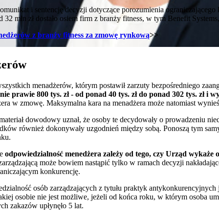
munikat i sentencję decyzji dotyczące porozumienia ograniczającego k
32 mln zł dostało osiem firm z branży fitness, w tym Benefit Systems, 
enedżerów z branży fitness za zmowę rynkową
>>
żerów
i wszystkich menadżerów, którym postawił zarzuty bezpośredniego zaa
nie prawie 800 tys. zł - od ponad 40 tys. zł do ponad 302 tys. zł i 
ra w zmowę. Maksymalna kara na menadżera może natomiast wynieść
materiał dowodowy uznał, że osoby te decydowały o prowadzeniu nie
padków również dokonywały uzgodnień między sobą. Ponoszą tym sam
nku.
że
odpowiedzialność menedżera zależy od tego, czy Urząd wykaże o
zarządzającą może bowiem nastąpić tylko w ramach decyzji nakładające
raniczającym konkurencję.
dzialność osób zarządzających z tytułu praktyk antykonkurencyjnych 
kiej osobie nie jest możliwe, jeżeli od końca roku, w którym osoba u
ch zakazów upłynęło 5 lat.