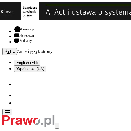
- otwiera się w nowej karcie
Promocje
Newsletter
Podcasty
Zmień język - bieżący:
Zmień język strony
PL
English (EN)
Українська (UA)