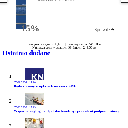
Poprzednia książka
N
Mateusz Jakubik, Rafał Prabucki
15%
Sprawdź
Rabatu
Cena promocyjna: 296,65 zł |
Cena regularna: 349,00 zł
Najniższa cena w ostatnich 30 dniach: 244,30 zł
Ostatnio dodane
07.08.2026 | 15:30
Przejdź do artykułu:
Będą zmiany w opłatach na rzecz KNF
07.08.2026 | 15:23
Przejdź do artykułu:
Wsparcie żeglugi pod polską banderą - prezydent podpisał ustawę