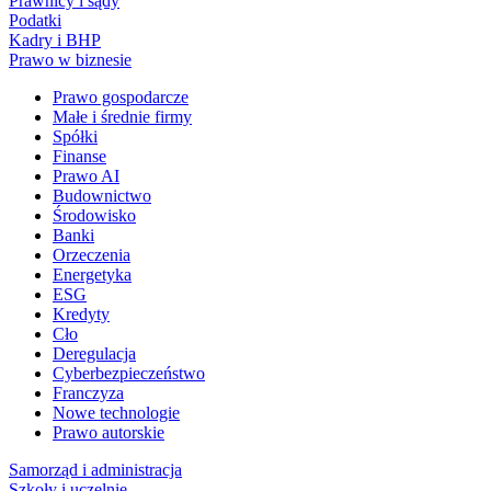
Prawnicy i sądy
Podatki
Kadry i BHP
Prawo w biznesie
Prawo gospodarcze
Małe i średnie firmy
Spółki
Finanse
Prawo AI
Budownictwo
Środowisko
Banki
Orzeczenia
Energetyka
ESG
Kredyty
Cło
Deregulacja
Cyberbezpieczeństwo
Franczyza
Nowe technologie
Prawo autorskie
Samorząd i administracja
Szkoły i uczelnie