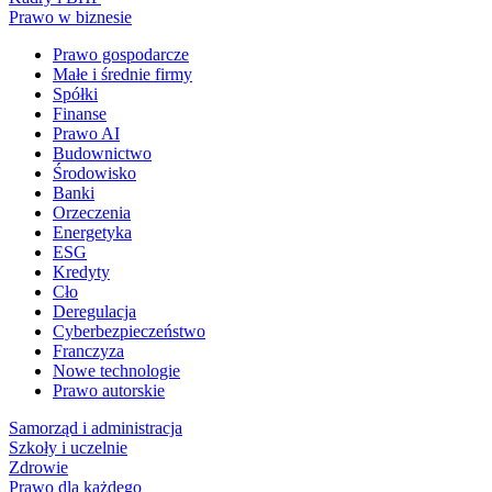
Prawo w biznesie
Prawo gospodarcze
Małe i średnie firmy
Spółki
Finanse
Prawo AI
Budownictwo
Środowisko
Banki
Orzeczenia
Energetyka
ESG
Kredyty
Cło
Deregulacja
Cyberbezpieczeństwo
Franczyza
Nowe technologie
Prawo autorskie
Samorząd i administracja
Szkoły i uczelnie
Zdrowie
Prawo dla każdego