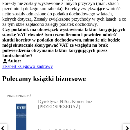
korekty nie zostały wystawione z innych przyczyn (m.in. strach
przed utratą dużego kontrahenta). Korekty zwiększające wartość
netto zostały odniesione do podatku dochodowego w latach,
których dotyczą. Zostały zwiększone przychody w tych latach, a co
za tym idzie zapłacono zaległy podatek dochodowy.
Czy podatnik ma obowiązek wystawienia faktur korygujących
stawkę VAT również tym trzem firmom i powinien odnieść
skutki korekty w podatku dochodowym, mimo że nie będzie
mógł skutecznie skorygować VAT ze względu na brak
potwierdzenia otrzymania faktur korygujących przez
kontrahentów?
Autor:
Ekspert księgowo-kadrowy
Polecamy książki biznesowe
Przejdź do: Dyrektywa NIS2. Komentarz [PRZEDSPRZEDAŻ], Mateu
PRZEDSPRZEDAŻ
Dyrektywa NIS2. Komentarz
[PRZEDSPRZEDAŻ]