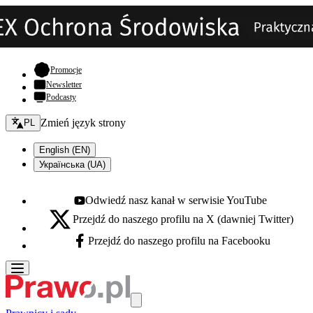
- otwiera się w nowej karcie
Promocje
Newsletter
Podcasty
Zmień język - bieżący:
Zmień język strony
PL
English (EN)
Українська (UA)
Odwiedź nasz kanał w serwisie YouTube
Youtube - otwiera się w nowej karcie
Przejdź do naszego profilu na X (dawniej Twitter)
X - otwiera się w nowej karcie
Przejdź do naszego profilu na Facebooku
Facebook - otwiera się w nowej karcie