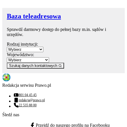
Baza teleadresowa
Sprawdź darmowy dostęp do pełnej bazy m.in. sądów i
urzędów.
Rodzaj instytucji:
Województwo:
Szukaj danych kontaktowych
Redakcja serwisu Prawo.pl
801 04 45 45
Numer telefonu:
redakcja@prawo.pl
Adres email:
22 535 88 00
Numer telefonu:
Śledź nas
Przejdź do naszego profilu na Facebooku