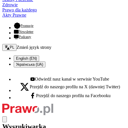
Zdrowie
Prawo dla każdego
Akty Prawne
- otwiera się w nowej karcie
Promocje
Newsletter
Podcasty
Zmień język - bieżący:
Zmień język strony
PL
English (EN)
Українська (UA)
Odwiedź nasz kanał w serwisie YouTube
Youtube - otwiera się w nowej karcie
Przejdź do naszego profilu na X (dawniej Twitter)
X - otwiera się w nowej karcie
Przejdź do naszego profilu na Facebooku
Facebook - otwiera się w nowej karcie
Wyszukiwarka