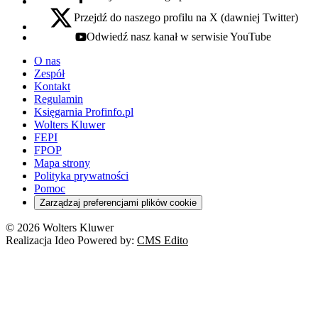
facebook - otwiera się w nowej karcie
Przejdź do naszego profilu na X (dawniej Twitter)
x - otwiera się w nowej karcie
Odwiedź nasz kanał w serwisie YouTube
youtube - otwiera się w nowej karcie
O nas
Zespół
Kontakt
Regulamin
Księgarnia Profinfo.pl
Wolters Kluwer
FEPI
FPOP
Mapa strony
Polityka prywatności
Pomoc
Zarządzaj preferencjami plików cookie
© 2026 Wolters Kluwer
Realizacja Ideo Powered by:
CMS Edito