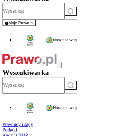
Szukaj
Moje Prawo.pl
- rejestracja i logowanie do serwisu
Nasze serwisy
Wyszukiwarka
Szukaj
Nasze serwisy
Prawnicy i sądy
Podatki
Kadry i BHP