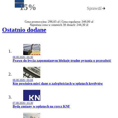
15%
Sprawdź
Rabatu
Cena promocyjna: 296,65 zł |
Cena regularna: 349,00 zł
Najniższa cena w ostatnich 30 dniach: 244,30 zł
Ostatnio dodane
08.08.2026 | 05:30
Przejdź do artykułu:
Prawo do bycia zapomnianym blokuje trudne pytania o przeszłość
08.08.2026 | 05:04
Przejdź do artykułu:
Kto powinien mieć dane o zaległościach w spłatach kredytów
07.08.2026 | 15:30
Przejdź do artykułu:
Będą zmiany w opłatach na rzecz KNF