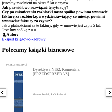
jesteśmy zwolnieni na okres 5 lat z czynszu.
Jak prawidłowo rozwiązać tę sytuację?
Czy po zakończeniu rozbiórki nasza spółka powinna wystawić
fakturę za rozbiórkę, a wydzierżawiający co miesiąc powinni
wystawiać faktury za czynsz?
Jak z płatnościami za te faktury, gdy w umowie jest zapis 5 lat.
Jesteśmy spółką z o.o.
Autor:
Ekspert księgowo-kadrowy
Polecamy książki biznesowe
Przejdź do: Dyrektywa NIS2. Komentarz [PRZEDSPRZEDAŻ], Mateu
PRZEDSPRZEDAŻ
Dyrektywa NIS2. Komentarz
[PRZEDSPRZEDAŻ]
Poprzednia książka
N
Mateusz Jakubik, Rafał Prabucki