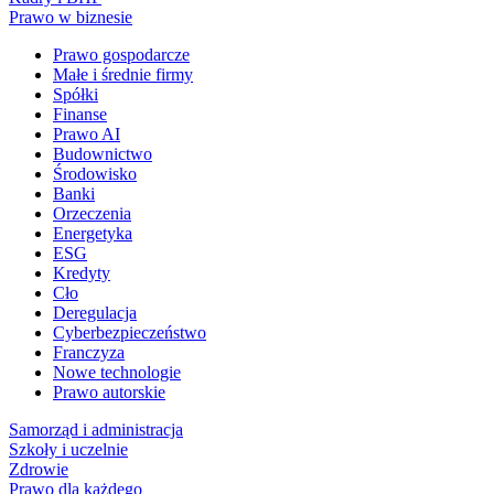
Prawo w biznesie
Prawo gospodarcze
Małe i średnie firmy
Spółki
Finanse
Prawo AI
Budownictwo
Środowisko
Banki
Orzeczenia
Energetyka
ESG
Kredyty
Cło
Deregulacja
Cyberbezpieczeństwo
Franczyza
Nowe technologie
Prawo autorskie
Samorząd i administracja
Szkoły i uczelnie
Zdrowie
Prawo dla każdego