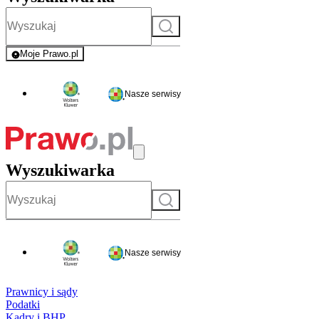
Szukaj
Moje Prawo.pl
- rejestracja i logowanie do serwisu
Nasze serwisy
Wyszukiwarka
Szukaj
Nasze serwisy
Prawnicy i sądy
Podatki
Kadry i BHP