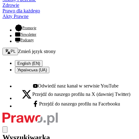
Zdrowie
Prawo dla każdego
Akty Prawne
- otwiera się w nowej karcie
Promocje
Newsletter
Podcasty
Zmień język - bieżący:
Zmień język strony
PL
English (EN)
Українська (UA)
Odwiedź nasz kanał w serwisie YouTube
Youtube - otwiera się w nowej karcie
Przejdź do naszego profilu na X (dawniej Twitter)
X - otwiera się w nowej karcie
Przejdź do naszego profilu na Facebooku
Facebook - otwiera się w nowej karcie
Wyszukiwarka