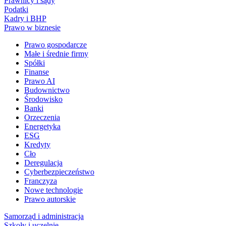
Prawnicy i sądy
Podatki
Kadry i BHP
Prawo w biznesie
Prawo gospodarcze
Małe i średnie firmy
Spółki
Finanse
Prawo AI
Budownictwo
Środowisko
Banki
Orzeczenia
Energetyka
ESG
Kredyty
Cło
Deregulacja
Cyberbezpieczeństwo
Franczyza
Nowe technologie
Prawo autorskie
Samorząd i administracja
Szkoły i uczelnie