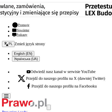
- otwiera się w nowej karcie
Promocje
Newsletter
Podcasty
Zmień język - bieżący:
Zmień język strony
PL
English (EN)
Українська (UA)
Odwiedź nasz kanał w serwisie YouTube
Youtube - otwiera się w nowej karcie
Przejdź do naszego profilu na X (dawniej Twitter)
X - otwiera się w nowej karcie
Przejdź do naszego profilu na Facebooku
Facebook - otwiera się w nowej karcie