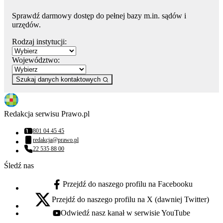
Sprawdź darmowy dostęp do pełnej bazy m.in. sądów i
urzędów.
Rodzaj instytucji:
Województwo:
Szukaj danych kontaktowych
Redakcja serwisu Prawo.pl
801 04 45 45
Numer telefonu:
redakcja@prawo.pl
Adres email:
22 535 88 00
Numer telefonu:
Śledź nas
Przejdź do naszego profilu na Facebooku
facebook - otwiera się w nowej karcie
Przejdź do naszego profilu na X (dawniej Twitter)
x - otwiera się w nowej karcie
Odwiedź nasz kanał w serwisie YouTube
youtube - otwiera się w nowej karcie