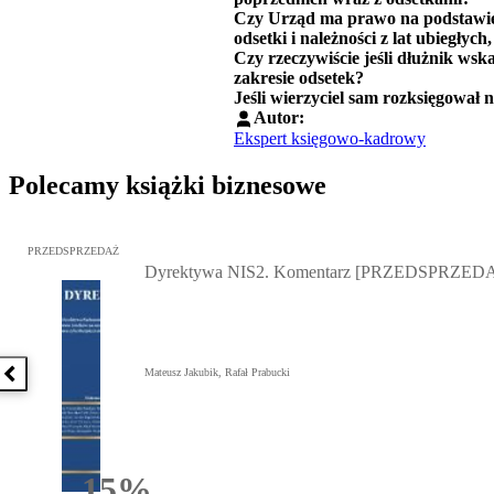
Czy Urząd ma prawo na podstaw
odsetki i należności z lat ubiegły
Czy rzeczywiście jeśli dłużnik wsk
zakresie odsetek?
Jeśli wierzyciel sam rozksięgował 
Autor:
Ekspert księgowo-kadrowy
Polecamy książki biznesowe
Przejdź do: Dyrektywa NIS2. Komentarz [PRZEDSPRZEDAŻ], Mateu
PRZEDSPRZEDAŻ
Dyrektywa NIS2. Komentarz [PRZEDSPRZED
Mateusz Jakubik, Rafał Prabucki
Poprzednia książka
15%