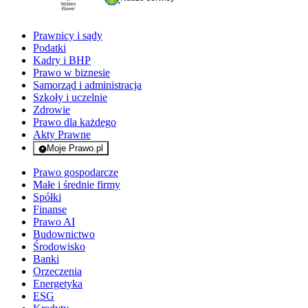
Prawnicy i sądy
Podatki
Kadry i BHP
Prawo w biznesie
Samorząd i administracja
Szkoły i uczelnie
Zdrowie
Prawo dla każdego
Akty Prawne
Moje Prawo.pl
- rejestracja i logowanie do serwisu
Prawo gospodarcze
Małe i średnie firmy
Spółki
Finanse
Prawo AI
Budownictwo
Środowisko
Banki
Orzeczenia
Energetyka
ESG