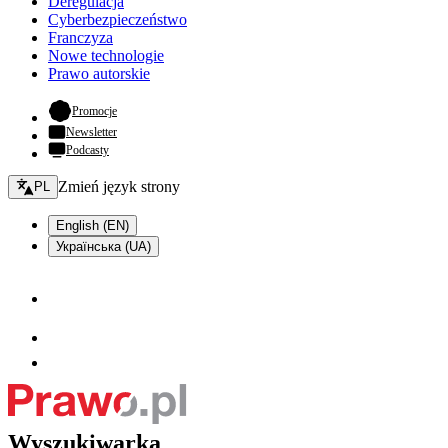
Deregulacja
Cyberbezpieczeństwo
Franczyza
Nowe technologie
Prawo autorskie
- otwiera się w nowej karcie
Promocje
Newsletter
Podcasty
Zmień język - bieżący:
Zmień język strony
PL
English (EN)
Українська (UA)
Wyszukiwarka