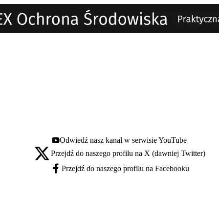
Odwiedź nasz kanał w serwisie YouTube
Youtube - otwiera się w nowej karcie
Przejdź do naszego profilu na X (dawniej Twitter)
X - otwiera się w nowej karcie
Przejdź do naszego profilu na Facebooku
Facebook - otwiera się w nowej karcie