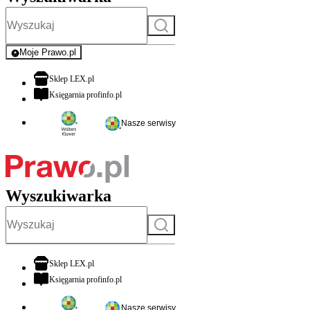
Szukaj
Moje Prawo.pl
- rejestracja i logowanie do serwisu
otwiera się w nowej karcie
Sklep LEX.pl
otwiera się w nowej karcie
Księgarnia profinfo.pl
Nasze serwisy
Wyszukiwarka
Szukaj
otwiera się w nowej karcie
Sklep LEX.pl
otwiera się w nowej karcie
Księgarnia profinfo.pl
Nasze serwisy