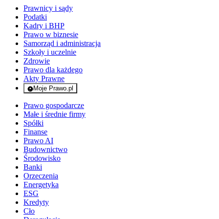
Prawnicy i sądy
Podatki
Kadry i BHP
Prawo w biznesie
Samorząd i administracja
Szkoły i uczelnie
Zdrowie
Prawo dla każdego
Akty Prawne
Moje Prawo.pl
- rejestracja i logowanie do serwisu
Prawo gospodarcze
Małe i średnie firmy
Spółki
Finanse
Prawo AI
Budownictwo
Środowisko
Banki
Orzeczenia
Energetyka
ESG
Kredyty
Cło