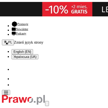
- otwiera się w nowej karcie
Promocje
Newsletter
Podcasty
Zmień język - bieżący:
Zmień język strony
PL
English (EN)
Українська (UA)