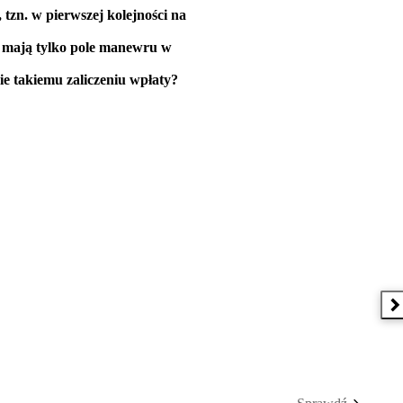
tzn. w pierwszej kolejności na
u, mają tylko pole manewru w
nie takiemu zaliczeniu wpłaty?
N