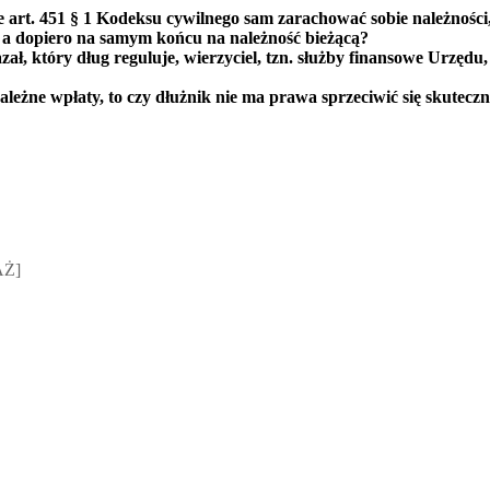
ie
art. 451 § 1
Kodeksu cywilnego sam zarachować sobie należności, 
ch, a dopiero na samym końcu na należność bieżącą?
azał, który dług reguluje, wierzyciel, tzn. służby finansowe Urzęd
należne wpłaty, to czy dłużnik nie ma prawa sprzeciwić się skutecz
sz Jakubik, Rafał Prabucki - otwiera się w nowym oknie
AŻ]