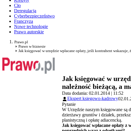
Kredyty
Cło
Deregulacja
Cyberbezpieczeństwo
Franczyza
Nowe technologie
Prawo autorskie
Prawo.pl
Prawo w biznesie
Jak księgować w urzędzie wpłacane opłaty, jeśli kontrahent wskazuje, 
Jak księgować w urzędz
należność bieżącą, a m
Data dodania: 02.01.2014 | 11:52
Ekspert księgowo-kadrowy
02.01.
Pytanie
W Urzędzie naszym księgowane są do
dzierżawy gruntów i działek, przeks
planistyczną i opłatę adiacencką.
Jak księgować wpłacane opłaty z ww
poprzednich wraz z odsetkami?