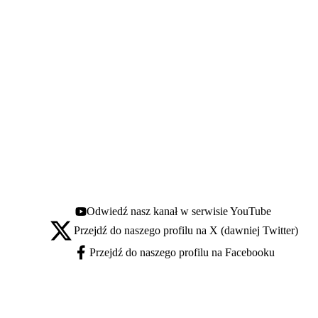
Odwiedź nasz kanał w serwisie YouTube
Youtube - otwiera się w nowej karcie
Przejdź do naszego profilu na X (dawniej Twitter)
X - otwiera się w nowej karcie
Przejdź do naszego profilu na Facebooku
Facebook - otwiera się w nowej karcie