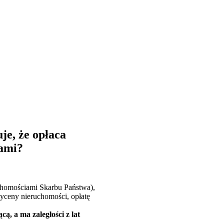
je, że opłaca
kami?
chomościami Skarbu Państwa),
yceny nieruchomości, opłatę
ą, a ma zaległości z lat