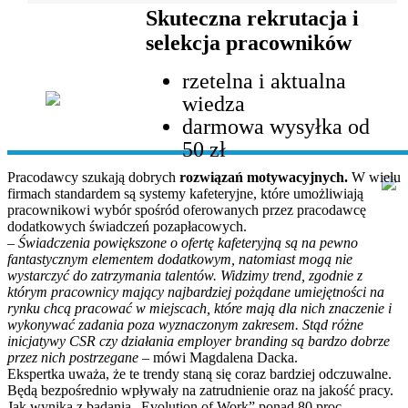
Skuteczna rekrutacja i
selekcja pracowników
rzetelna i aktualna
wiedza
darmowa wysyłka od
50 zł
Pracodawcy szukają dobrych
rozwiązań motywacyjnych.
W wielu
firmach standardem są systemy kafeteryjne, które umożliwiają
pracownikowi wybór spośród oferowanych przez pracodawcę
dodatkowych świadczeń pozapłacowych.
–
Świadczenia powiększone o ofertę kafeteryjną są na pewno
fantastycznym elementem dodatkowym, natomiast mogą nie
wystarczyć do zatrzymania talentów. Widzimy trend, zgodnie z
którym pracownicy mający najbardziej pożądane umiejętności na
rynku chcą pracować w miejscach, które mają dla nich znaczenie i
wykonywać zadania poza wyznaczonym zakresem. Stąd różne
inicjatywy CSR czy działania employer branding są bardzo dobrze
przez nich postrzegane
– mówi Magdalena Dacka.
Ekspertka uważa, że te trendy staną się coraz bardziej odczuwalne.
Będą bezpośrednio wpływały na zatrudnienie oraz na jakość pracy.
Jak wynika z badania „Evolution of Work” ponad 80 proc.