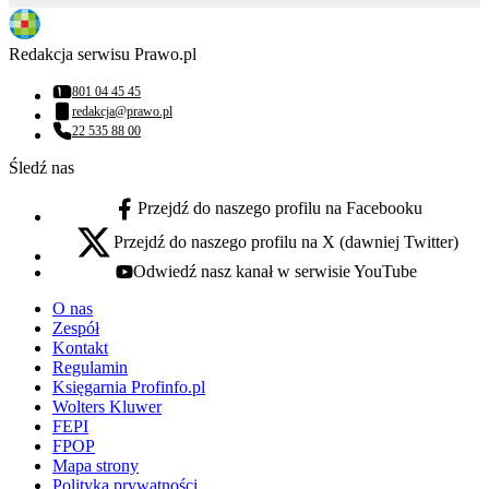
Redakcja serwisu Prawo.pl
801 04 45 45
Numer telefonu:
redakcja@prawo.pl
Adres email:
22 535 88 00
Numer telefonu:
Śledź nas
Przejdź do naszego profilu na Facebooku
facebook - otwiera się w nowej karcie
Przejdź do naszego profilu na X (dawniej Twitter)
x - otwiera się w nowej karcie
Odwiedź nasz kanał w serwisie YouTube
youtube - otwiera się w nowej karcie
O nas
Zespół
Kontakt
Regulamin
Księgarnia Profinfo.pl
Wolters Kluwer
FEPI
FPOP
Mapa strony
Polityka prywatności