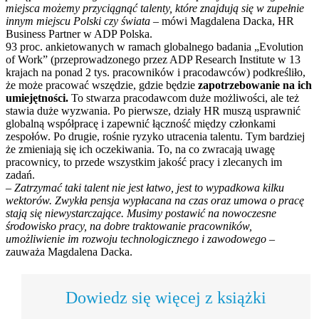
miejsca możemy przyciągnąć talenty, które znajdują się w zupełnie
innym miejscu Polski czy świata
– mówi Magdalena Dacka, HR
Business Partner w ADP Polska.
93 proc. ankietowanych w ramach globalnego badania „Evolution
of Work” (przeprowadzonego przez ADP Research Institute w 13
krajach na ponad 2 tys. pracowników i pracodawców) podkreśliło,
że może pracować wszędzie, gdzie będzie
zapotrzebowanie na ich
umiejętności.
To stwarza pracodawcom duże możliwości, ale też
stawia duże wyzwania. Po pierwsze, działy HR muszą usprawnić
globalną współpracę i zapewnić łączność między członkami
zespołów. Po drugie, rośnie ryzyko utracenia talentu. Tym bardziej
że zmieniają się ich oczekiwania. To, na co zwracają uwagę
pracownicy, to przede wszystkim jakość pracy i zlecanych im
zadań.
–
Zatrzymać taki talent nie jest łatwo, jest to wypadkowa kilku
wektorów. Zwykła pensja wypłacana na czas oraz umowa o pracę
stają się niewystarczające. Musimy postawić na nowoczesne
środowisko pracy, na dobre traktowanie pracowników,
umożliwienie im rozwoju technologicznego i zawodowego
–
zauważa Magdalena Dacka.
Dowiedz się więcej z książki