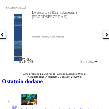
Przejdź do: Dyrektywa NIS2. Komentarz [PRZEDSPRZEDAŻ], Mateu
PRZEDSPRZEDAŻ
Dyrektywa NIS2. Komentarz
[PRZEDSPRZEDAŻ]
Poprzednia książka
N
Mateusz Jakubik, Rafał Prabucki
15%
Sprawdź
Rabatu
Cena promocyjna: 296,65 zł |
Cena regularna: 349,00 zł
Najniższa cena w ostatnich 30 dniach: 244,30 zł
Ostatnio dodane
05:34