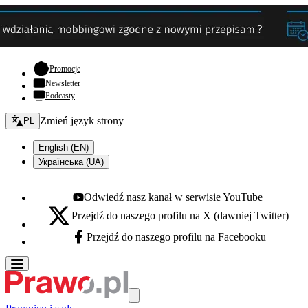
- otwiera się w nowej karcie
Promocje
Newsletter
Podcasty
Zmień język - bieżący:
Zmień język strony
PL
English (EN)
Українська (UA)
Odwiedź nasz kanał w serwisie YouTube
Youtube - otwiera się w nowej karcie
Przejdź do naszego profilu na X (dawniej Twitter)
X - otwiera się w nowej karcie
Przejdź do naszego profilu na Facebooku
Facebook - otwiera się w nowej karcie