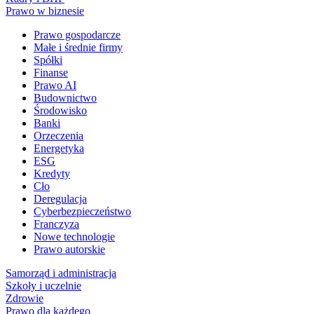
Prawo w biznesie
Prawo gospodarcze
Małe i średnie firmy
Spółki
Finanse
Prawo AI
Budownictwo
Środowisko
Banki
Orzeczenia
Energetyka
ESG
Kredyty
Cło
Deregulacja
Cyberbezpieczeństwo
Franczyza
Nowe technologie
Prawo autorskie
Samorząd i administracja
Szkoły i uczelnie
Zdrowie
Prawo dla każdego