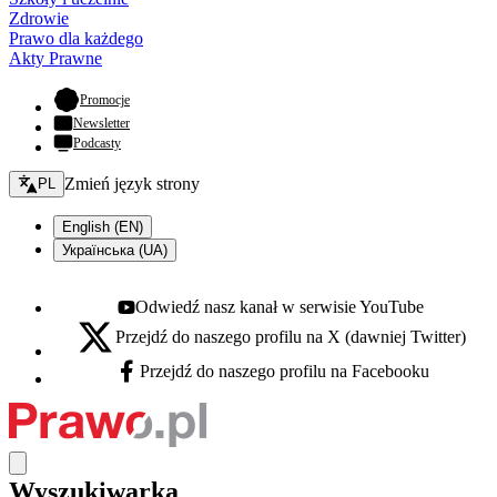
Zdrowie
Prawo dla każdego
Akty Prawne
- otwiera się w nowej karcie
Promocje
Newsletter
Podcasty
Zmień język - bieżący:
Zmień język strony
PL
English (EN)
Українська (UA)
Odwiedź nasz kanał w serwisie YouTube
Youtube - otwiera się w nowej karcie
Przejdź do naszego profilu na X (dawniej Twitter)
X - otwiera się w nowej karcie
Przejdź do naszego profilu na Facebooku
Facebook - otwiera się w nowej karcie
Wyszukiwarka