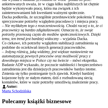
ankietowanych uważa, że w ciągu kilku najbliższych lat chętnie
będzie wykonywało pracę, która ma związek z ich
zainteresowaniami lub kwestiami ważnymi społecznie.
Dacka podkreśla, że szczególnie przedstawiciele pokolenia Y mają
sprecyzowane potrzeby względem pracodawcy i miejsca pracy.
–
Nie myliłabym tego z roszczeniowością. Chodzi raczej o to, że ci
pracownicy są bardzo zdigitalizowani. Oznacza to, że swoje
potrzeby przenoszą często do mediów społecznościowych. Dzięki
temu, ten trend jest bardziej widoczny
– wyjaśnia Dacka.
Co ciekawe, ich potrzeby względem stabilizacji zatrudnienia są
podobne do oczekiwań innych generacji pracowników.
–
Jedyną różnicą, jaką widzimy, jest większe nastawienie na
automatyzację pewnych procesów oraz możliwość pracy z
dowolnego miejsca w Polsce czy na świecie
– mówi ekspertka.
Badanie ADP wykazało, że poczucie stabilności i bezpieczeństwo
zatrudnienia jest dla dzisiejszych pracowników bardzo istotne.
Zmienia się tylko postrzeganie tych zjawisk. Kiedyś bardziej
kojarzone były ze stałym etatem, dziś z rozbudowaną siecią
kontaktów, które w razie potrzeby umożliwią znalezienie pracy.
Autor:
Marta Schodzińska
Polecamy książki biznesowe