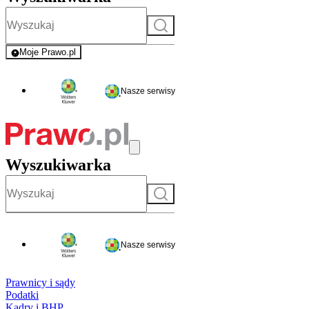
Szukaj
Moje Prawo.pl
- rejestracja i logowanie do serwisu
Nasze serwisy
Wyszukiwarka
Szukaj
Nasze serwisy
Prawnicy i sądy
Podatki
Kadry i BHP