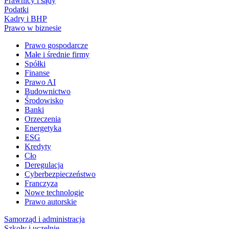
Prawnicy i sądy
Podatki
Kadry i BHP
Prawo w biznesie
Prawo gospodarcze
Małe i średnie firmy
Spółki
Finanse
Prawo AI
Budownictwo
Środowisko
Banki
Orzeczenia
Energetyka
ESG
Kredyty
Cło
Deregulacja
Cyberbezpieczeństwo
Franczyza
Nowe technologie
Prawo autorskie
Samorząd i administracja
Szkoły i uczelnie