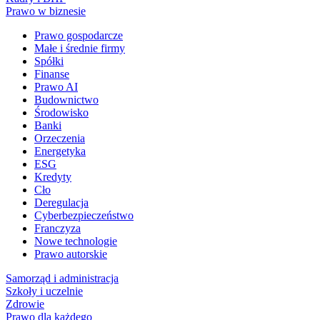
Prawo w biznesie
Prawo gospodarcze
Małe i średnie firmy
Spółki
Finanse
Prawo AI
Budownictwo
Środowisko
Banki
Orzeczenia
Energetyka
ESG
Kredyty
Cło
Deregulacja
Cyberbezpieczeństwo
Franczyza
Nowe technologie
Prawo autorskie
Samorząd i administracja
Szkoły i uczelnie
Zdrowie
Prawo dla każdego