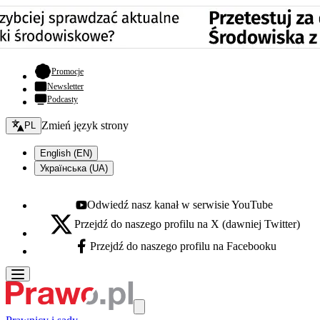
- otwiera się w nowej karcie
Promocje
Newsletter
Podcasty
Zmień język - bieżący:
Zmień język strony
PL
English (EN)
Українська (UA)
Odwiedź nasz kanał w serwisie YouTube
Youtube - otwiera się w nowej karcie
Przejdź do naszego profilu na X (dawniej Twitter)
X - otwiera się w nowej karcie
Przejdź do naszego profilu na Facebooku
Facebook - otwiera się w nowej karcie