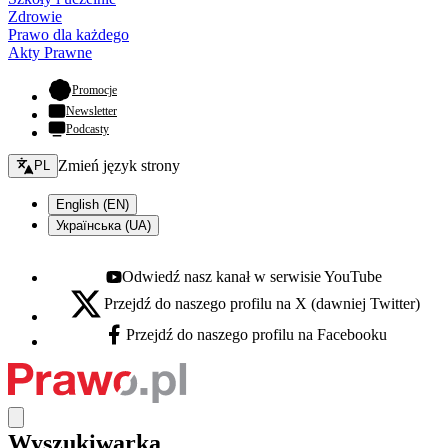
Zdrowie
Prawo dla każdego
Akty Prawne
- otwiera się w nowej karcie
Promocje
Newsletter
Podcasty
Zmień język - bieżący:
Zmień język strony
PL
English (EN)
Українська (UA)
Odwiedź nasz kanał w serwisie YouTube
Youtube - otwiera się w nowej karcie
Przejdź do naszego profilu na X (dawniej Twitter)
X - otwiera się w nowej karcie
Przejdź do naszego profilu na Facebooku
Facebook - otwiera się w nowej karcie
Wyszukiwarka