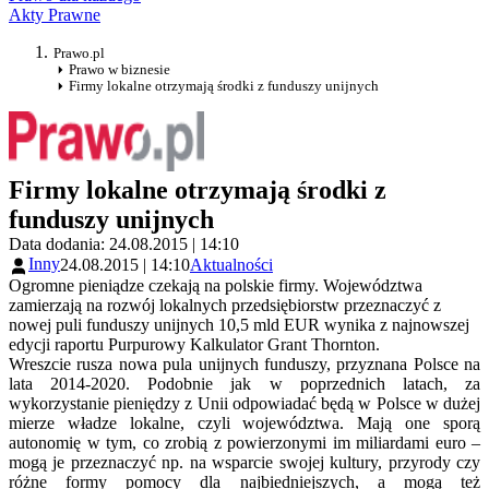
Akty Prawne
Prawo.pl
Prawo w biznesie
Firmy lokalne otrzymają środki z funduszy unijnych
Firmy lokalne otrzymają środki z
funduszy unijnych
Data dodania: 24.08.2015 | 14:10
Inny
24.08.2015 | 14:10
Aktualności
Ogromne pieniądze czekają na polskie firmy. Województwa
zamierzają na rozwój lokalnych przedsiębiorstw przeznaczyć z
nowej puli funduszy unijnych 10,5 mld EUR wynika z najnowszej
edycji raportu Purpurowy Kalkulator Grant Thornton.
Wreszcie rusza nowa pula unijnych funduszy, przyznana Polsce na
lata 2014-2020. Podobnie jak w poprzednich latach, za
wykorzystanie pieniędzy z Unii odpowiadać będą w Polsce w dużej
mierze władze lokalne, czyli województwa. Mają one sporą
autonomię w tym, co zrobią z powierzonymi im miliardami euro –
mogą je przeznaczyć np. na wsparcie swojej kultury, przyrody czy
różne formy pomocy dla najbiedniejszych, a mogą też