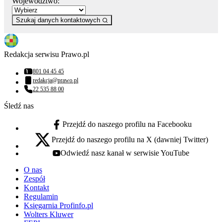
Województwo:
Szukaj danych kontaktowych
Redakcja serwisu Prawo.pl
801 04 45 45
Numer telefonu:
redakcja@prawo.pl
Adres email:
22 535 88 00
Numer telefonu:
Śledź nas
Przejdź do naszego profilu na Facebooku
facebook - otwiera się w nowej karcie
Przejdź do naszego profilu na X (dawniej Twitter)
x - otwiera się w nowej karcie
Odwiedź nasz kanał w serwisie YouTube
youtube - otwiera się w nowej karcie
O nas
Zespół
Kontakt
Regulamin
Księgarnia Profinfo.pl
Wolters Kluwer