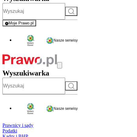
Szukaj
Moje Prawo.pl
- rejestracja i logowanie do serwisu
Nasze serwisy
Wyszukiwarka
Szukaj
Nasze serwisy
Prawnicy i sądy
Podatki
Kadry i BHP