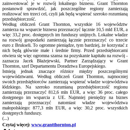
zainwestować je w rozwój lokalnego biznesu. Grant Thornton
postanowił sprawdzić, jak poszczególne regiony zamierzają
realizować ten trzeci cel, czyli jak będą wspierać szeroko rozumianą
przedsiębiorczość.
Według obliczeń Grant Thornton, wszystkie 16 województw
zamierza na wsparcie biznesu przeznaczyć łącznie 10,5 mld EUR, a
więc 33,2 proc. dostępnych im funduszy unijnych. Lokalne władze
na rozwój gospodarki zamierzają łącznie przeznaczyć co trzecie
euro z Brukseli. To ogromne pieniądze, tym bardziej, że korzystać z
nich będą głównie małe i średnie firmy. Przed przedsiębiorcami
otwiera się więc ogromna szansa na pozyskanie kapitału na rozwój -
zaznacza Jacek Błażejewski, Partner Zarządzający w Grant
Thornton, szef Departamentu Doradztwa Europejskiego.
Istnieją jednak znaczące różnice między poszczególnymi
województwami. Według obliczeń Grant Thornton, najmocniej
swoich przedsiębiorców zamierzają wspierać władze województwa
łódzkiego. Na szeroko rozumianą przedsiębiorczość regionu
zamierzają przeznaczyć 812,6 mln EUR, a więc 36 proc. całego
dostępnego im wsparcia z UE. Najmniej pieniędzy na biznes
zamierzają przeznaczyć natomiast władze województwa
małopolskiego: 877,3 mln EUR, a więc 30,2 proc. wszystkich
dostępnych funduszy.
(...)
Czytaj więcej:
www.grantthornton.pl