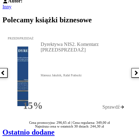
Autor:
Inny
Polecamy książki biznesowe
Przejdź do: Dyrektywa NIS2. Komentarz [PRZEDSPRZEDAŻ], Mateu
PRZEDSPRZEDAŻ
Dyrektywa NIS2. Komentarz
[PRZEDSPRZEDAŻ]
Poprzednia książka
N
Mateusz Jakubik, Rafał Prabucki
15%
Sprawdź
Rabatu
Cena promocyjna: 296,65 zł |
Cena regularna: 349,00 zł
Najniższa cena w ostatnich 30 dniach: 244,30 zł
Ostatnio dodane