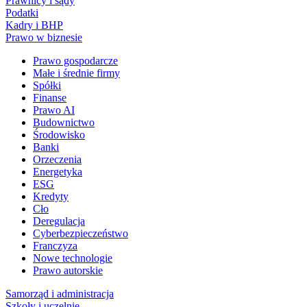
Prawnicy i sądy
Podatki
Kadry i BHP
Prawo w biznesie
Prawo gospodarcze
Małe i średnie firmy
Spółki
Finanse
Prawo AI
Budownictwo
Środowisko
Banki
Orzeczenia
Energetyka
ESG
Kredyty
Cło
Deregulacja
Cyberbezpieczeństwo
Franczyza
Nowe technologie
Prawo autorskie
Samorząd i administracja
Szkoły i uczelnie