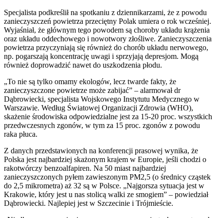
Specjalista podkreślił na spotkaniu z dziennikarzami, że z powodu
zanieczyszczeń powietrza przeciętny Polak umiera o rok wcześniej.
Wyjaśniał, że głównym tego powodem są choroby układu krążenia
oraz układu oddechowego i nowotwory złośliwe. Zanieczyszczenia
powietrza przyczyniają się również do chorób układu nerwowego,
np. pogarszają koncentrację uwagi i sprzyjają depresjom. Mogą
również doprowadzić nawet do uszkodzenia płodu.
„To nie są tylko omamy ekologów, lecz twarde fakty, że
zanieczyszczone powietrze może zabijać” – alarmował dr
Dąbrowiecki, specjalista Wojskowego Instytutu Medycznego w
Warszawie. Według Światowej Organizacji Zdrowia (WHO),
skażenie środowiska odpowiedzialne jest za 15-20 proc. wszystkich
przedwczesnych zgonów, w tym za 15 proc. zgonów z powodu
raka płuca.
Z danych przedstawionych na konferencji prasowej wynika, że
Polska jest najbardziej skażonym krajem w Europie, jeśli chodzi o
rakotwórczy benzoalfapiren. Na 50 miast najbardziej
zanieczyszczonych pyłem zawieszonym PM2,5 (o średnicy cząstek
do 2,5 mikrometra) aż 32 są w Polsce. „Najgorsza sytuacja jest w
Krakowie, który jest u nas stolicą walki ze smogiem” – powiedział
Dąbrowiecki. Najlepiej jest w Szczecinie i Trójmieście.