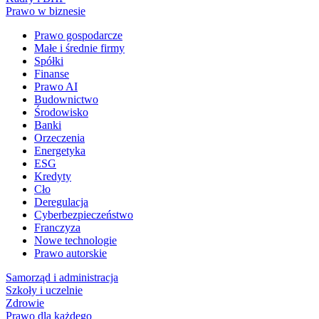
Prawo w biznesie
Prawo gospodarcze
Małe i średnie firmy
Spółki
Finanse
Prawo AI
Budownictwo
Środowisko
Banki
Orzeczenia
Energetyka
ESG
Kredyty
Cło
Deregulacja
Cyberbezpieczeństwo
Franczyza
Nowe technologie
Prawo autorskie
Samorząd i administracja
Szkoły i uczelnie
Zdrowie
Prawo dla każdego