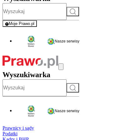
Szukaj
Moje Prawo.pl
- rejestracja i logowanie do serwisu
Nasze serwisy
Wyszukiwarka
Szukaj
Nasze serwisy
Prawnicy i sądy
Podatki
Kadry i BHP