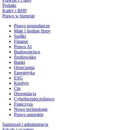
Prawnicy i sądy
Podatki
Kadry i BHP
Prawo w biznesie
Prawo gospodarcze
Małe i średnie firmy
Spółki
Finanse
Prawo AI
Budownictwo
Środowisko
Banki
Orzeczenia
Energetyka
ESG
Kredyty
Cło
Deregulacja
Cyberbezpieczeństwo
Franczyza
Nowe technologie
Prawo autorskie
Samorząd i administracja
Szkoły i uczelnie