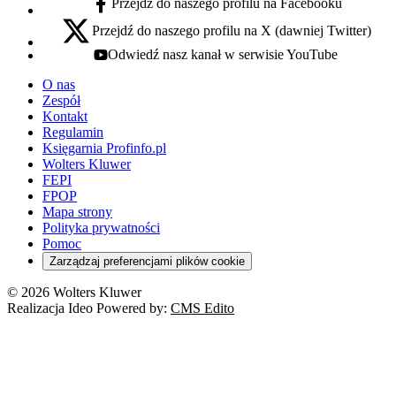
Przejdź do naszego profilu na Facebooku
facebook - otwiera się w nowej karcie
Przejdź do naszego profilu na X (dawniej Twitter)
x - otwiera się w nowej karcie
Odwiedź nasz kanał w serwisie YouTube
youtube - otwiera się w nowej karcie
O nas
Zespół
Kontakt
Regulamin
Księgarnia Profinfo.pl
Wolters Kluwer
FEPI
FPOP
Mapa strony
Polityka prywatności
Pomoc
Zarządzaj preferencjami plików cookie
© 2026 Wolters Kluwer
Realizacja Ideo Powered by:
CMS Edito