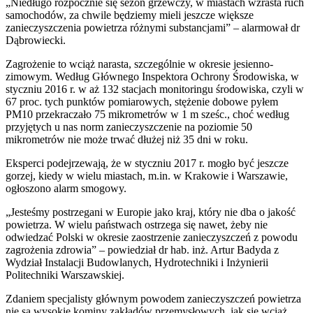
„Niedługo rozpocznie się sezon grzewczy, w miastach wzrasta ruch
samochodów, za chwile będziemy mieli jeszcze większe
zanieczyszczenia powietrza różnymi substancjami” – alarmował dr
Dąbrowiecki.
Zagrożenie to wciąż narasta, szczególnie w okresie jesienno-
zimowym. Według Głównego Inspektora Ochrony Środowiska, w
styczniu 2016 r. w aż 132 stacjach monitoringu środowiska, czyli w
67 proc. tych punktów pomiarowych, stężenie dobowe pyłem
PM10 przekraczało 75 mikrometrów w 1 m sześc., choć według
przyjętych u nas norm zanieczyszczenie na poziomie 50
mikrometrów nie może trwać dłużej niż 35 dni w roku.
Eksperci podejrzewają, że w styczniu 2017 r. mogło być jeszcze
gorzej, kiedy w wielu miastach, m.in. w Krakowie i Warszawie,
ogłoszono alarm smogowy.
„Jesteśmy postrzegani w Europie jako kraj, który nie dba o jakość
powietrza. W wielu państwach ostrzega się nawet, żeby nie
odwiedzać Polski w okresie zaostrzenie zanieczyszczeń z powodu
zagrożenia zdrowia” – powiedział dr hab. inż. Artur Badyda z
Wydział Instalacji Budowlanych, Hydrotechniki i Inżynierii
Politechniki Warszawskiej.
Zdaniem specjalisty głównym powodem zanieczyszczeń powietrza
nie są wysokie kominy zakładów przemysłowych, jak się wciąż