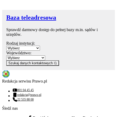
Baza teleadresowa
Sprawdź darmowy dostęp do pełnej bazy m.in. sądów i
urzędów.
Rodzaj instytucji:
Województwo:
Szukaj danych kontaktowych
Redakcja serwisu Prawo.pl
801 04 45 45
Numer telefonu:
redakcja@prawo.pl
Adres email:
22 535 88 00
Numer telefonu:
Śledź nas