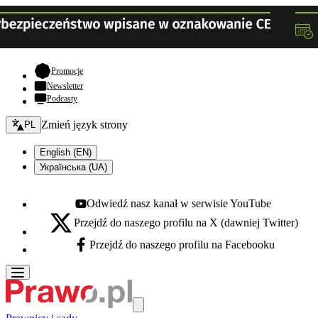
- otwiera się w nowej karcie
Promocje
Newsletter
Podcasty
Zmień język - bieżący:
Zmień język strony
PL
English (EN)
Українська (UA)
Odwiedź nasz kanał w serwisie YouTube
Youtube - otwiera się w nowej karcie
Przejdź do naszego profilu na X (dawniej Twitter)
X - otwiera się w nowej karcie
Przejdź do naszego profilu na Facebooku
Facebook - otwiera się w nowej karcie