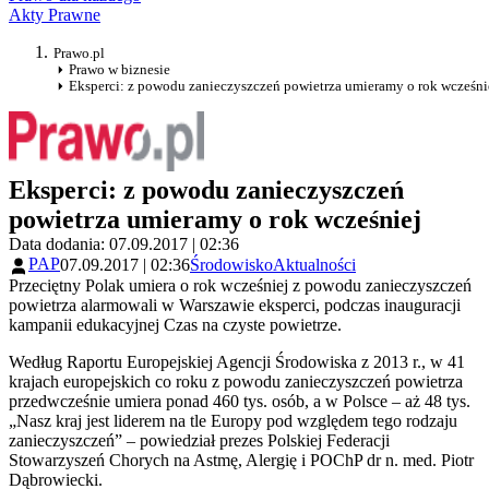
Akty Prawne
Prawo.pl
Prawo w biznesie
Eksperci: z powodu zanieczyszczeń powietrza umieramy o rok wcześni
Eksperci: z powodu zanieczyszczeń
powietrza umieramy o rok wcześniej
Data dodania: 07.09.2017 | 02:36
PAP
07.09.2017 | 02:36
Środowisko
Aktualności
Przeciętny Polak umiera o rok wcześniej z powodu zanieczyszczeń
powietrza alarmowali w Warszawie eksperci, podczas inauguracji
kampanii edukacyjnej Czas na czyste powietrze.
Według Raportu Europejskiej Agencji Środowiska z 2013 r., w 41
krajach europejskich co roku z powodu zanieczyszczeń powietrza
przedwcześnie umiera ponad 460 tys. osób, a w Polsce – aż 48 tys.
„Nasz kraj jest liderem na tle Europy pod względem tego rodzaju
zanieczyszczeń” – powiedział prezes Polskiej Federacji
Stowarzyszeń Chorych na Astmę, Alergię i POChP dr n. med. Piotr
Dąbrowiecki.