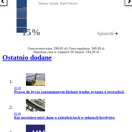
Poprzednia książka
N
Mateusz Jakubik, Rafał Prabucki
15%
Sprawdź
Rabatu
Cena promocyjna: 296,65 zł |
Cena regularna: 349,00 zł
Najniższa cena w ostatnich 30 dniach: 244,30 zł
Ostatnio dodane
05:30
Przejdź do artykułu:
Prawo do bycia zapomnianym blokuje trudne pytania o przeszłość
05:04
Przejdź do artykułu:
Kto powinien mieć dane o zaległościach w spłatach kredytów