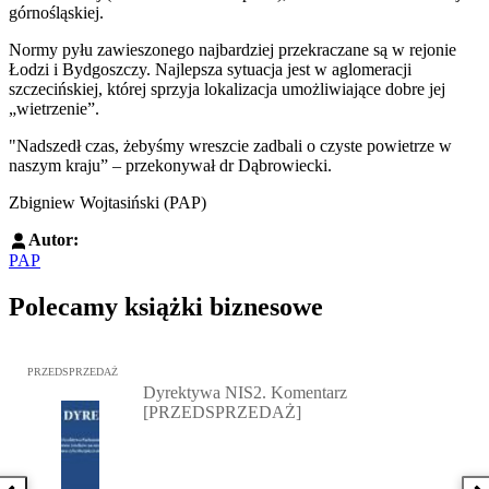
górnośląskiej.
Normy pyłu zawieszonego najbardziej przekraczane są w rejonie
Łodzi i Bydgoszczy. Najlepsza sytuacja jest w aglomeracji
szczecińskiej, której sprzyja lokalizacja umożliwiające dobre jej
„wietrzenie”.
"Nadszedł czas, żebyśmy wreszcie zadbali o czyste powietrze w
naszym kraju” – przekonywał dr Dąbrowiecki.
Zbigniew Wojtasiński (PAP)
Autor:
PAP
Polecamy książki biznesowe
Przejdź do: Dyrektywa NIS2. Komentarz [PRZEDSPRZEDAŻ], Mateu
PRZEDSPRZEDAŻ
Dyrektywa NIS2. Komentarz
[PRZEDSPRZEDAŻ]