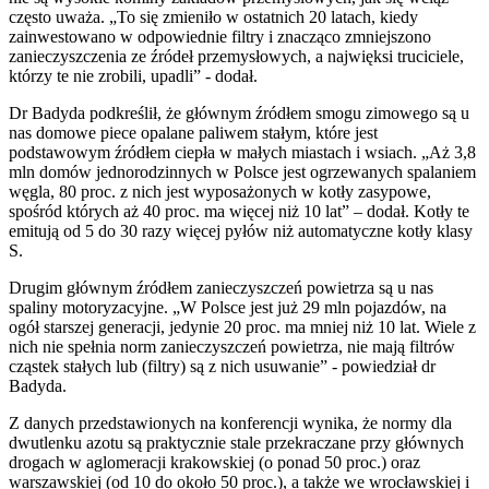
często uważa. „To się zmieniło w ostatnich 20 latach, kiedy
zainwestowano w odpowiednie filtry i znacząco zmniejszono
zanieczyszczenia ze źródeł przemysłowych, a najwięksi truciciele,
którzy te nie zrobili, upadli” - dodał.
Dr Badyda podkreślił, że głównym źródłem smogu zimowego są u
nas domowe piece opalane paliwem stałym, które jest
podstawowym źródłem ciepła w małych miastach i wsiach. „Aż 3,8
mln domów jednorodzinnych w Polsce jest ogrzewanych spalaniem
węgla, 80 proc. z nich jest wyposażonych w kotły zasypowe,
spośród których aż 40 proc. ma więcej niż 10 lat” – dodał. Kotły te
emitują od 5 do 30 razy więcej pyłów niż automatyczne kotły klasy
S.
Drugim głównym źródłem zanieczyszczeń powietrza są u nas
spaliny motoryzacyjne. „W Polsce jest już 29 mln pojazdów, na
ogół starszej generacji, jedynie 20 proc. ma mniej niż 10 lat. Wiele z
nich nie spełnia norm zanieczyszczeń powietrza, nie mają filtrów
cząstek stałych lub (filtry) są z nich usuwanie” - powiedział dr
Badyda.
Z danych przedstawionych na konferencji wynika, że normy dla
dwutlenku azotu są praktycznie stale przekraczane przy głównych
drogach w aglomeracji krakowskiej (o ponad 50 proc.) oraz
warszawskiej (od 10 do około 50 proc.), a także we wrocławskiej i