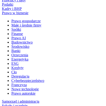
Prawnicy i sądy
Podatki
Kadry i BHP
Prawo w biznesie
Prawo gospodarcze
Małe i średnie firmy
Spółki
Finanse
Prawo AI
Budownictwo
Środowisko
Banki
Orzeczenia
Energetyka
ESG
Kredyty
Cło
Deregulacja
Cyberbezpieczeństwo
Franczyza
Nowe technologie
Prawo autorskie
Samorząd i administracja
Szkoły i uczelnie