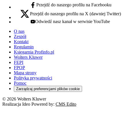
Przejdź do naszego profilu na Facebooku
facebook - otwiera się w nowej karcie
Przejdź do naszego profilu na X (dawniej Twitter)
x - otwiera się w nowej karcie
Odwiedź nasz kanał w serwisie YouTube
youtube - otwiera się w nowej karcie
O nas
Zespół
Kontakt
Regulamin
Księgarnia Profinfo.pl
Wolters Kluwer
FEPI
FPOP
Mapa strony
Polityka prywatności
Pomoc
Zarządzaj preferencjami plików cookie
© 2026 Wolters Kluwer
Realizacja Ideo Powered by:
CMS Edito