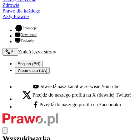
Zdrowie
Prawo dla każdego
Akty Prawne
- otwiera się w nowej karcie
Promocje
Newsletter
Podcasty
Zmień język - bieżący:
Zmień język strony
PL
English (EN)
Українська (UA)
Odwiedź nasz kanał w serwisie YouTube
Youtube - otwiera się w nowej karcie
Przejdź do naszego profilu na X (dawniej Twitter)
X - otwiera się w nowej karcie
Przejdź do naszego profilu na Facebooku
Facebook - otwiera się w nowej karcie
Wyszukiwarka