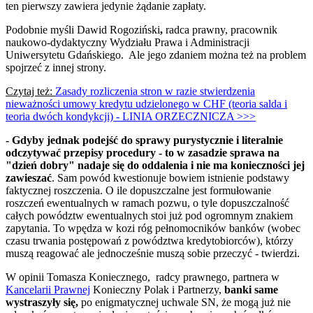
ten pierwszy zawiera jedynie żądanie zapłaty.
Podobnie myśli Dawid Rogoziński
,
radca prawny, pracownik
naukowo-dydaktyczny Wydziału Prawa i Administracji
Uniwersytetu Gdańskiego. Ale jego zdaniem można też na problem
spojrzeć z innej strony.
Czytaj też:
Zasady rozliczenia stron w razie stwierdzenia
nieważności umowy kredytu udzielonego w CHF (teoria salda i
teoria dwóch kondykcji) - LINIA ORZECZNICZA >>>
- Gdyby jednak podejść do sprawy purystycznie i literalnie
odczytywać przepisy procedury - to w zasadzie sprawa na
"dzień dobry" nadaje się do oddalenia i nie ma konieczności jej
zawieszać
. Sam powód kwestionuje bowiem istnienie podstawy
faktycznej roszczenia. O ile dopuszczalne jest formułowanie
roszczeń ewentualnych w ramach pozwu, o tyle dopuszczalność
całych powództw ewentualnych stoi już pod ogromnym znakiem
zapytania. To wpędza w kozi róg pełnomocników banków (wobec
czasu trwania postępowań z powództwa kredytobiorców), którzy
muszą reagować ale jednocześnie muszą sobie przeczyć - twierdzi.
W opinii Tomasza Koniecznego, radcy prawnego, partnera w
Kancelarii Prawnej
Konieczny Polak i Partnerzy,
banki same
wystraszyły się,
po enigmatycznej uchwale SN, że mogą już nie