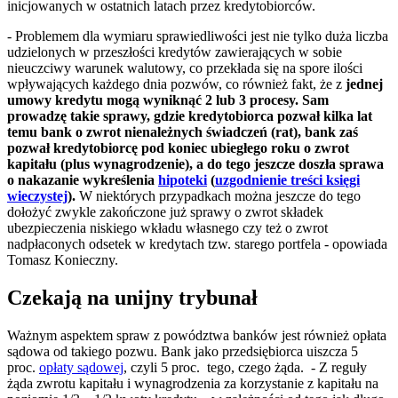
inicjowanych w ostatnich latach przez kredytobiorców.
- Problemem dla wymiaru sprawiedliwości jest nie tylko duża liczba
udzielonych w przeszłości kredytów zawierających w sobie
nieuczciwy warunek walutowy, co przekłada się na spore ilości
wpływających każdego dnia pozwów, co również fakt, że z
jednej
umowy kredytu mogą wyniknąć 2 lub 3 procesy. Sam
prowadzę takie sprawy, gdzie kredytobiorca pozwał kilka lat
temu bank o zwrot nienależnych świadczeń (rat), bank zaś
pozwał kredytobiorcę pod koniec ubiegłego roku o zwrot
kapitału (plus wynagrodzenie), a do tego jeszcze doszła sprawa
o nakazanie wykreślenia
hipoteki
(
uzgodnienie treści księgi
wieczystej
).
W niektórych przypadkach można jeszcze do tego
dołożyć zwykle zakończone już sprawy o zwrot składek
ubezpieczenia niskiego wkładu własnego czy też o zwrot
nadpłaconych odsetek w kredytach tzw. starego portfela - opowiada
Tomasz Konieczny.
Czekają na unijny trybunał
Ważnym aspektem spraw z powództwa banków jest również opłata
sądowa od takiego pozwu. Bank jako przedsiębiorca uiszcza 5
proc.
opłaty sądowej
, czyli 5 proc. tego, czego żąda. - Z reguły
żąda zwrotu kapitału i wynagrodzenia za korzystanie z kapitału na