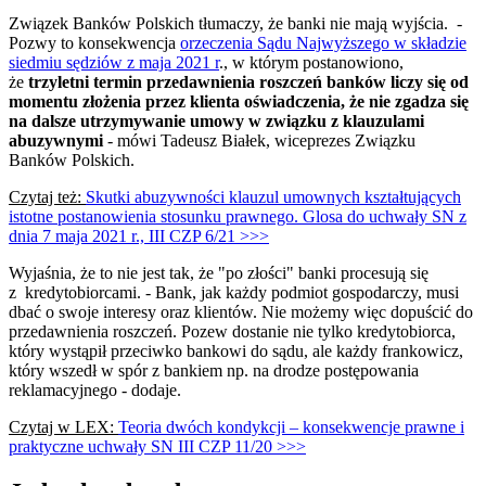
Związek Banków Polskich tłumaczy, że banki nie mają wyjścia. -
Pozwy to konsekwencja
orzeczenia Sądu Najwyższego w składzie
siedmiu sędziów z maja 2021 r
., w którym postanowiono,
że
trzyletni termin przedawnienia roszczeń banków liczy się od
momentu złożenia przez klienta oświadczenia, że nie zgadza się
na dalsze utrzymywanie umowy w związku z klauzulami
abuzywnymi
- mówi Tadeusz Białek, wiceprezes Związku
Banków Polskich.
Czytaj też:
Skutki abuzywności klauzul umownych kształtujących
istotne postanowienia stosunku prawnego. Glosa do uchwały SN z
dnia 7 maja 2021 r., III CZP 6/21 >>>
Wyjaśnia, że to nie jest tak, że "po złości" banki procesują się
z kredytobiorcami. - Bank, jak każdy podmiot gospodarczy, musi
dbać o swoje interesy oraz klientów. Nie możemy więc dopuścić do
przedawnienia roszczeń. Pozew dostanie nie tylko kredytobiorca,
który wystąpił przeciwko bankowi do sądu, ale każdy frankowicz,
który wszedł w spór z bankiem np. na drodze postępowania
reklamacyjnego - dodaje.
Czytaj w LEX:
Teoria dwóch kondykcji – konsekwencje prawne i
praktyczne uchwały SN III CZP 11/20 >>>