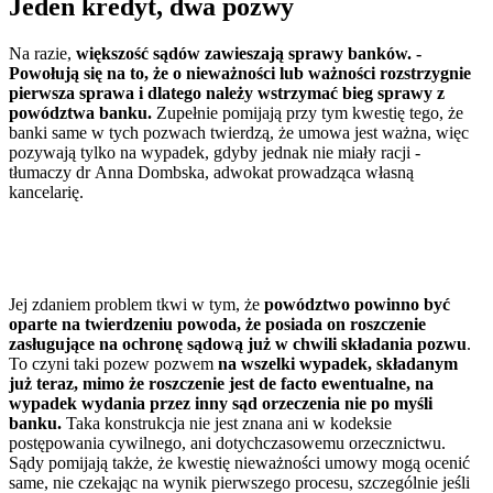
Jeden kredyt, dwa pozwy
Na razie,
większość sądów zawieszają sprawy banków. -
Powołują się na to, że o nieważności lub ważności rozstrzygnie
pierwsza sprawa i dlatego należy wstrzymać bieg sprawy z
powództwa banku.
Zupełnie pomijają przy tym kwestię tego, że
banki same w tych pozwach twierdzą, że umowa jest ważna, więc
pozywają tylko na wypadek, gdyby jednak nie miały racji -
tłumaczy dr Anna Dombska, adwokat prowadząca własną
kancelarię.
Jej zdaniem problem tkwi w tym, że
powództwo powinno być
oparte na twierdzeniu powoda, że posiada on roszczenie
zasługujące na ochronę sądową już w chwili składania pozwu
.
To czyni taki pozew pozwem
na wszelki wypadek, składanym
już teraz, mimo że roszczenie jest de facto ewentualne, na
wypadek wydania przez inny sąd orzeczenia nie po myśli
banku.
Taka konstrukcja nie jest znana ani w kodeksie
postępowania cywilnego, ani dotychczasowemu orzecznictwu.
Sądy pomijają także, że kwestię nieważności umowy mogą ocenić
same, nie czekając na wynik pierwszego procesu, szczególnie jeśli