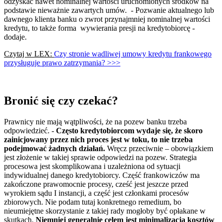
odzyskać nawet nominalnej wartości uruchomionych środków na
podstawie nieważnie zawartych umów. - Pozwanie aktualnego lub
dawnego klienta banku o zwrot przynajmniej nominalnej wartości
kredytu, to także forma wywierania presji na kredytobiorcę -
dodaje.
Czytaj w LEX:
Czy stronie wadliwej umowy kredytu frankowego
przysługuje prawo zatrzymania? >>>
Bronić się czy czekać?
Prawnicy nie mają wątpliwości, że na pozew banku trzeba
odpowiedzieć. -
Często kredytobiorcom wydaje się, że skoro
zainicjowany przez nich proces jest w toku, to nie trzeba
podejmować żadnych działań.
Wręcz przeciwnie – obowiązkiem
jest złożenie w takiej sprawie odpowiedzi na pozew. Strategia
procesowa jest skomplikowana i uzależniona od sytuacji
indywidualnej danego kredytobiorcy. Część frankowiczów ma
zakończone prawomocnie procesy, cześć jest jeszcze przed
wyrokiem sądu I instancji, a część jest członkami procesów
zbiorowych. Nie podam tutaj konkretnego remedium, bo
nieumiejętne skorzystanie z takiej rady mogłoby być opłakane w
skutkach.
Niemniej generalnie celem jest minimalizacja kosztów