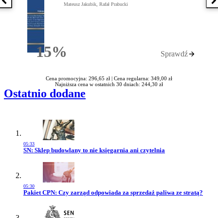
Poprzednia książka
N
Mateusz Jakubik, Rafał Prabucki
15%
Sprawdź
Rabatu
Cena promocyjna: 296,65 zł |
Cena regularna: 349,00 zł
Najniższa cena w ostatnich 30 dniach: 244,30 zł
Ostatnio dodane
05:33
Przejdź do artykułu:
SN: Sklep budowlany to nie księgarnia ani czytelnia
05:30
Przejdź do artykułu:
Pakiet CPN: Czy zarząd odpowiada za sprzedaż paliwa ze stratą?