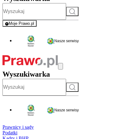
Szukaj
Moje Prawo.pl
- rejestracja i logowanie do serwisu
Nasze serwisy
Wyszukiwarka
Szukaj
Nasze serwisy
Prawnicy i sądy
Podatki
Kadry i BHP