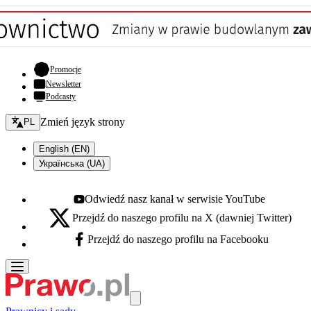
- otwiera się w nowej karcie
Promocje
Newsletter
Podcasty
Zmień język - bieżący:
Zmień język strony
PL
English (EN)
Українська (UA)
Odwiedź nasz kanał w serwisie YouTube
Youtube - otwiera się w nowej karcie
Przejdź do naszego profilu na X (dawniej Twitter)
X - otwiera się w nowej karcie
Przejdź do naszego profilu na Facebooku
Facebook - otwiera się w nowej karcie