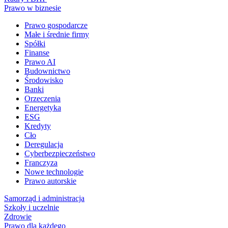
Prawo w biznesie
Prawo gospodarcze
Małe i średnie firmy
Spółki
Finanse
Prawo AI
Budownictwo
Środowisko
Banki
Orzeczenia
Energetyka
ESG
Kredyty
Cło
Deregulacja
Cyberbezpieczeństwo
Franczyza
Nowe technologie
Prawo autorskie
Samorząd i administracja
Szkoły i uczelnie
Zdrowie
Prawo dla każdego