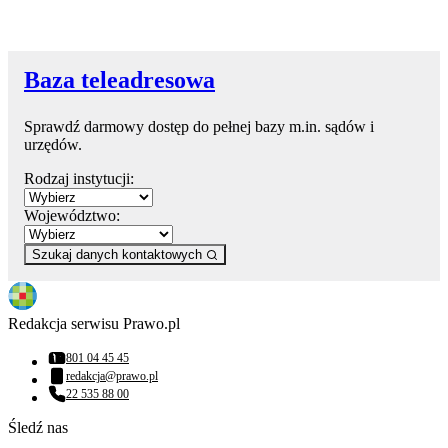
Baza teleadresowa
Sprawdź darmowy dostęp do pełnej bazy m.in. sądów i
urzędów.
Rodzaj instytucji:
Województwo:
Szukaj danych kontaktowych
Redakcja serwisu Prawo.pl
801 04 45 45
Numer telefonu:
redakcja@prawo.pl
Adres email:
22 535 88 00
Numer telefonu:
Śledź nas