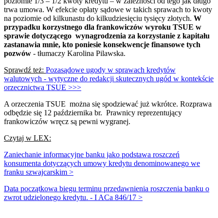
poziomie 1/3 – 1/2 kwoty kredytu – w zależności od tego jak długo
trwa umowa. W efekcie opłaty sądowe w takich sprawach to kwoty
na poziomie od kilkunastu do kilkudziesięciu tysięcy złotych.
W
przypadku korzystnego dla frankowiczów wyroku TSUE w
sprawie dotyczącego wynagrodzenia za korzystanie z kapitału
zastanawia mnie, kto poniesie konsekwencje finansowe tych
pozwów
- tłumaczy Karolina Pilawska.
Sprawdź też:
Pozasądowe ugody w sprawach kredytów
walutowych - wytyczne do redakcji skutecznych ugód w kontekście
orzecznictwa TSUE >>>
A orzeczenia TSUE można się spodziewać już wkrótce. Rozprawa
odbędzie się 12 października br. Prawnicy reprezentujący
frankowiczów wręcz są pewni wygranej.
Czytaj w LEX:
Zaniechanie informacyjne banku jako podstawa roszczeń
konsumenta dotyczących umowy kredytu denominowanego we
franku szwajcarskim >
Data początkowa biegu terminu przedawnienia roszczenia banku o
zwrot udzielonego kredytu. - I ACa 846/17 >