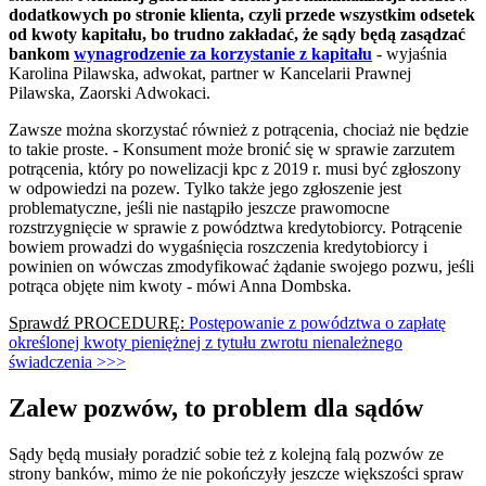
dodatkowych po stronie klienta, czyli przede wszystkim odsetek
od kwoty kapitału, bo trudno zakładać, że sądy będą zasądzać
bankom
wynagrodzenie za korzystanie z kapitału
- wyjaśnia
Karolina Pilawska, adwokat, partner w Kancelarii Prawnej
Pilawska, Zaorski Adwokaci.
Zawsze można skorzystać również z potrącenia, chociaż nie będzie
to takie proste. - Konsument może bronić się w sprawie zarzutem
potrącenia, który po nowelizacji kpc z 2019 r. musi być zgłoszony
w odpowiedzi na pozew. Tylko także jego zgłoszenie jest
problematyczne, jeśli nie nastąpiło jeszcze prawomocne
rozstrzygnięcie w sprawie z powództwa kredytobiorcy. Potrącenie
bowiem prowadzi do wygaśnięcia roszczenia kredytobiorcy i
powinien on wówczas zmodyfikować żądanie swojego pozwu, jeśli
potrąca objęte nim kwoty - mówi Anna Dombska.
Sprawdź PROCEDURĘ:
Postępowanie z powództwa o zapłatę
określonej kwoty pieniężnej z tytułu zwrotu nienależnego
świadczenia >>>
Zalew pozwów, to problem dla sądów
Sądy będą musiały poradzić sobie też z kolejną falą pozwów ze
strony banków, mimo że nie pokończyły jeszcze większości spraw