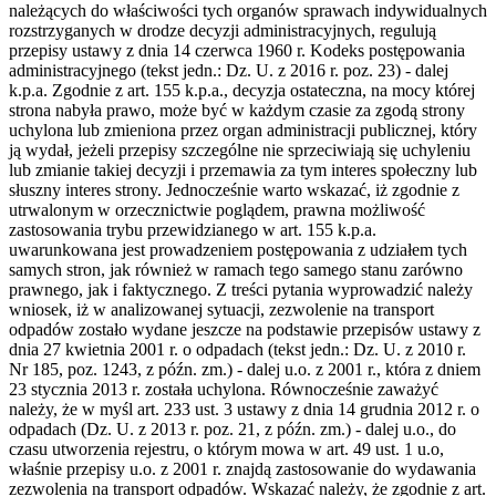
należących do właściwości tych organów sprawach indywidualnych
rozstrzyganych w drodze decyzji administracyjnych, regulują
przepisy ustawy z dnia 14 czerwca 1960 r. Kodeks postępowania
administracyjnego (tekst jedn.: Dz. U. z 2016 r. poz. 23) - dalej
k.p.a. Zgodnie z art. 155 k.p.a., decyzja ostateczna, na mocy której
strona nabyła prawo, może być w każdym czasie za zgodą strony
uchylona lub zmieniona przez organ administracji publicznej, który
ją wydał, jeżeli przepisy szczególne nie sprzeciwiają się uchyleniu
lub zmianie takiej decyzji i przemawia za tym interes społeczny lub
słuszny interes strony. Jednocześnie warto wskazać, iż zgodnie z
utrwalonym w orzecznictwie poglądem, prawna możliwość
zastosowania trybu przewidzianego w art. 155 k.p.a.
uwarunkowana jest prowadzeniem postępowania z udziałem tych
samych stron, jak również w ramach tego samego stanu zarówno
prawnego, jak i faktycznego. Z treści pytania wyprowadzić należy
wniosek, iż w analizowanej sytuacji, zezwolenie na transport
odpadów zostało wydane jeszcze na podstawie przepisów ustawy z
dnia 27 kwietnia 2001 r. o odpadach (tekst jedn.: Dz. U. z 2010 r.
Nr 185, poz. 1243, z późn. zm.) - dalej u.o. z 2001 r., która z dniem
23 stycznia 2013 r. została uchylona. Równocześnie zaważyć
należy, że w myśl art. 233 ust. 3 ustawy z dnia 14 grudnia 2012 r. o
odpadach (Dz. U. z 2013 r. poz. 21, z późn. zm.) - dalej u.o., do
czasu utworzenia rejestru, o którym mowa w art. 49 ust. 1 u.o,
właśnie przepisy u.o. z 2001 r. znajdą zastosowanie do wydawania
zezwolenia na transport odpadów. Wskazać należy, że zgodnie z art.