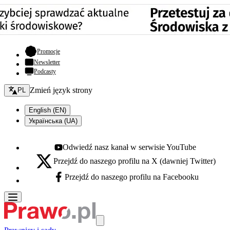
- otwiera się w nowej karcie
Promocje
Newsletter
Podcasty
Zmień język - bieżący:
Zmień język strony
PL
English (EN)
Українська (UA)
Odwiedź nasz kanał w serwisie YouTube
Youtube - otwiera się w nowej karcie
Przejdź do naszego profilu na X (dawniej Twitter)
X - otwiera się w nowej karcie
Przejdź do naszego profilu na Facebooku
Facebook - otwiera się w nowej karcie