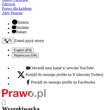
Zdrowie
Prawo dla każdego
Akty Prawne
- otwiera się w nowej karcie
Promocje
Newsletter
Podcasty
Zmień język - bieżący:
Zmień język strony
PL
English (EN)
Українська (UA)
Odwiedź nasz kanał w serwisie YouTube
Youtube - otwiera się w nowej karcie
Przejdź do naszego profilu na X (dawniej Twitter)
X - otwiera się w nowej karcie
Przejdź do naszego profilu na Facebooku
Facebook - otwiera się w nowej karcie
Wyszukiwarka