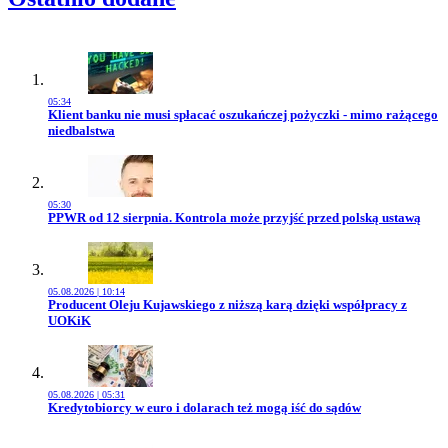
05:34
Przejdź do artykułu:
Klient banku nie musi spłacać oszukańczej pożyczki - mimo rażącego
niedbalstwa
05:30
Przejdź do artykułu:
PPWR od 12 sierpnia. Kontrola może przyjść przed polską ustawą
05.08.2026 | 10:14
Przejdź do artykułu:
Producent Oleju Kujawskiego z niższą karą dzięki współpracy z
UOKiK
05.08.2026 | 05:31
Przejdź do artykułu:
Kredytobiorcy w euro i dolarach też mogą iść do sądów