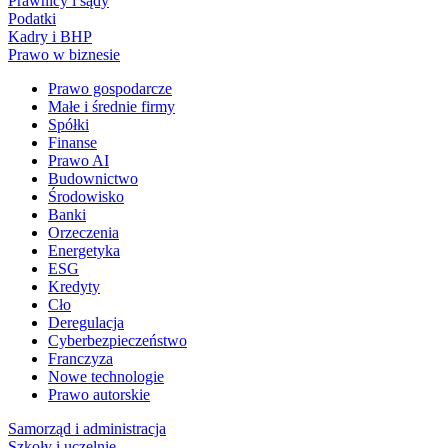
Prawnicy i sądy
Podatki
Kadry i BHP
Prawo w biznesie
Prawo gospodarcze
Małe i średnie firmy
Spółki
Finanse
Prawo AI
Budownictwo
Środowisko
Banki
Orzeczenia
Energetyka
ESG
Kredyty
Cło
Deregulacja
Cyberbezpieczeństwo
Franczyza
Nowe technologie
Prawo autorskie
Samorząd i administracja
Szkoły i uczelnie