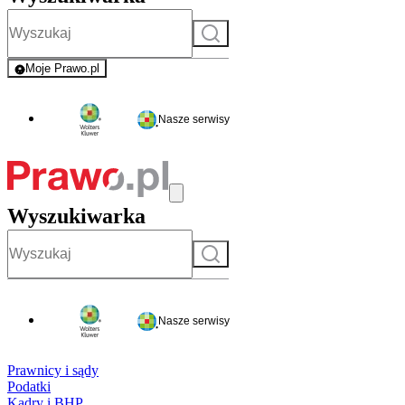
Szukaj
Moje Prawo.pl
- rejestracja i logowanie do serwisu
Nasze serwisy
Wyszukiwarka
Szukaj
Nasze serwisy
Prawnicy i sądy
Podatki
Kadry i BHP