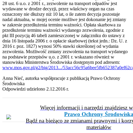
28 ust. 6 u.o. z 2001 r., zezwolenie na transport odpadów jest
wydawane w drodze decyzji, przez właściwy organ na czas
oznaczony nie dłuższy niż 10 lat, o ile zatem decyzja pozostaje
nadal aktualna, w mojej ocenie możliwe jest dokonanie jej zmiany
w zakresie przedłużenia terminu ważności. Opłata skarbowa za
przedłużenie terminu ważności wydanego zezwolenia, zgodnie z
pkt III pozycją 46 tabeli zamieszczonej w załączniku do ustawy z
dnia 16 listopada 2006 r. o opłacie skarbowej (tekst jedn.: Dz. U. z
2016 r. poz. 1827) wynosi 50% stawki określonej od wydania
zezwolenia. Możliwość zmiany zezwolenia na transport wydanego
na podstawie przepisów u.o. z 2001 r. wskazano również w
stanowisku Ministerstwa Środowiska dostępnym pod adresem:
www.mos.gov.pl/g2/big/2013.../53acc56c95a6bee5fb652387a0ef62c
Anna Nieć, autorka współpracuje z publikacją Prawo Ochrony
Środowiska
Odpowiedzi udzielono 2.12.2016 r.
Więcej informacji i narzędzi znajdziesz 
Prawo Ochrony Środowisk
Bądź na bieżąco ze zmianami prawnymi i korzy
materiałów