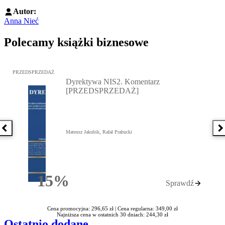
Autor:
Anna Nieć
Polecamy książki biznesowe
Przejdź do: Dyrektywa NIS2. Komentarz [PRZEDSPRZEDAŻ], Mateu
PRZEDSPRZEDAŻ
Dyrektywa NIS2. Komentarz
[PRZEDSPRZEDAŻ]
Poprzednia książka
N
Mateusz Jakubik, Rafał Prabucki
15%
Sprawdź
Rabatu
Cena promocyjna: 296,65 zł |
Cena regularna: 349,00 zł
Najniższa cena w ostatnich 30 dniach: 244,30 zł
Ostatnio dodane