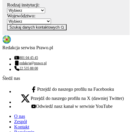
Rodzaj instytucji:
Województwo:
Szukaj danych kontaktowych
Redakcja serwisu Prawo.pl
801 04 45 45
Numer telefonu:
redakcja@prawo.pl
Adres email:
22 535 88 00
Numer telefonu:
Śledź nas
Przejdź do naszego profilu na Facebooku
facebook - otwiera się w nowej karcie
Przejdź do naszego profilu na X (dawniej Twitter)
x - otwiera się w nowej karcie
Odwiedź nasz kanał w serwisie YouTube
youtube - otwiera się w nowej karcie
O nas
Zespół
Kontakt