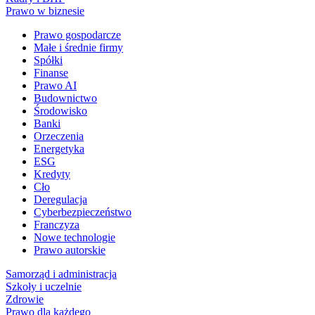
Prawo w biznesie
Prawo gospodarcze
Małe i średnie firmy
Spółki
Finanse
Prawo AI
Budownictwo
Środowisko
Banki
Orzeczenia
Energetyka
ESG
Kredyty
Cło
Deregulacja
Cyberbezpieczeństwo
Franczyza
Nowe technologie
Prawo autorskie
Samorząd i administracja
Szkoły i uczelnie
Zdrowie
Prawo dla każdego