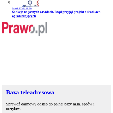
04.08.2026 | 16:30
Przejdź do artykułu:
Sankcje na jasnych zasadach. Rząd przyjął projekt o środkach
ograniczających
Baza teleadresowa
Sprawdź darmowy dostęp do pełnej bazy m.in. sądów i
urzędów.