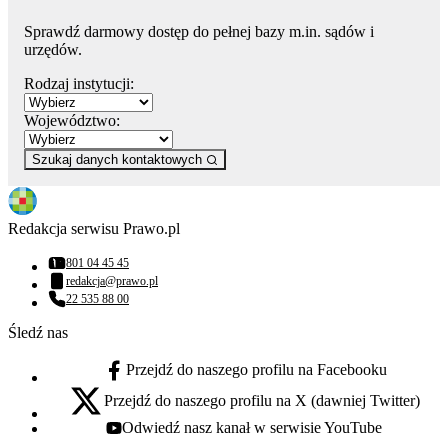
Sprawdź darmowy dostęp do pełnej bazy m.in. sądów i
urzędów.
Rodzaj instytucji:
Województwo:
Szukaj danych kontaktowych
Redakcja serwisu Prawo.pl
801 04 45 45
Numer telefonu:
redakcja@prawo.pl
Adres email:
22 535 88 00
Numer telefonu:
Śledź nas
Przejdź do naszego profilu na Facebooku
facebook - otwiera się w nowej karcie
Przejdź do naszego profilu na X (dawniej Twitter)
x - otwiera się w nowej karcie
Odwiedź nasz kanał w serwisie YouTube
youtube - otwiera się w nowej karcie