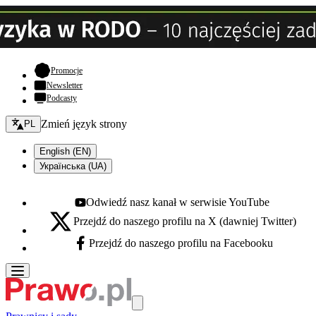
- otwiera się w nowej karcie
Promocje
Newsletter
Podcasty
Zmień język - bieżący:
Zmień język strony
PL
English (EN)
Українська (UA)
Odwiedź nasz kanał w serwisie YouTube
Youtube - otwiera się w nowej karcie
Przejdź do naszego profilu na X (dawniej Twitter)
X - otwiera się w nowej karcie
Przejdź do naszego profilu na Facebooku
Facebook - otwiera się w nowej karcie