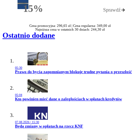
15%
Sprawdź
Rabatu
Cena promocyjna: 296,65 zł |
Cena regularna: 349,00 zł
Najniższa cena w ostatnich 30 dniach: 244,30 zł
Ostatnio dodane
05:30
Przejdź do artykułu:
Prawo do bycia zapomnianym blokuje trudne pytania o przeszłość
05:04
Przejdź do artykułu:
Kto powinien mieć dane o zaległościach w spłatach kredytów
07.08.2026 | 15:30
Przejdź do artykułu:
Będą zmiany w opłatach na rzecz KNF