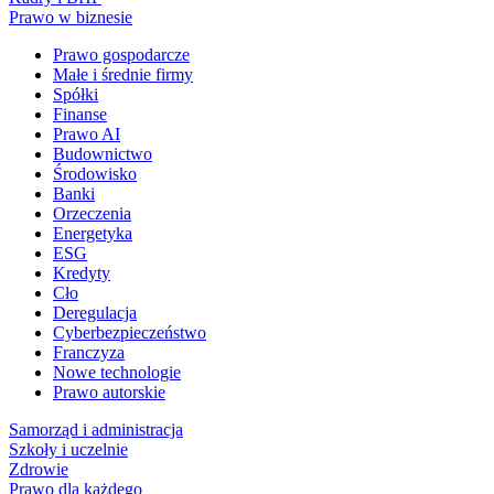
Prawo w biznesie
Prawo gospodarcze
Małe i średnie firmy
Spółki
Finanse
Prawo AI
Budownictwo
Środowisko
Banki
Orzeczenia
Energetyka
ESG
Kredyty
Cło
Deregulacja
Cyberbezpieczeństwo
Franczyza
Nowe technologie
Prawo autorskie
Samorząd i administracja
Szkoły i uczelnie
Zdrowie
Prawo dla każdego