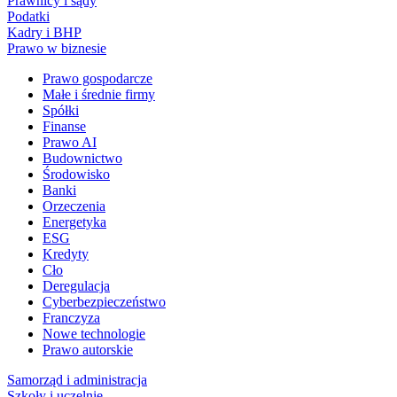
Prawnicy i sądy
Podatki
Kadry i BHP
Prawo w biznesie
Prawo gospodarcze
Małe i średnie firmy
Spółki
Finanse
Prawo AI
Budownictwo
Środowisko
Banki
Orzeczenia
Energetyka
ESG
Kredyty
Cło
Deregulacja
Cyberbezpieczeństwo
Franczyza
Nowe technologie
Prawo autorskie
Samorząd i administracja
Szkoły i uczelnie