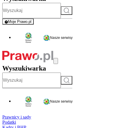
Szukaj
Moje Prawo.pl
- rejestracja i logowanie do serwisu
Nasze serwisy
Wyszukiwarka
Szukaj
Nasze serwisy
Prawnicy i sądy
Podatki
Kadry i BHP