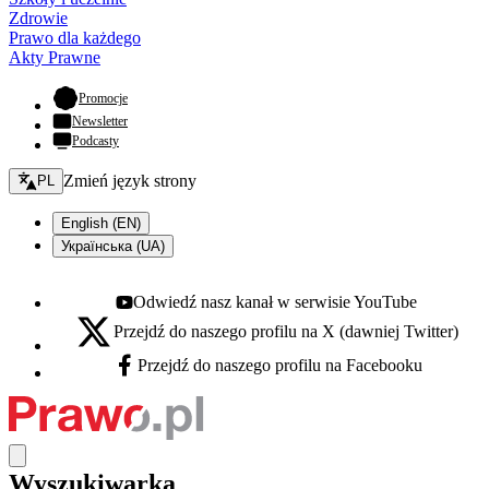
Zdrowie
Prawo dla każdego
Akty Prawne
- otwiera się w nowej karcie
Promocje
Newsletter
Podcasty
Zmień język - bieżący:
Zmień język strony
PL
English (EN)
Українська (UA)
Odwiedź nasz kanał w serwisie YouTube
Youtube - otwiera się w nowej karcie
Przejdź do naszego profilu na X (dawniej Twitter)
X - otwiera się w nowej karcie
Przejdź do naszego profilu na Facebooku
Facebook - otwiera się w nowej karcie
Wyszukiwarka