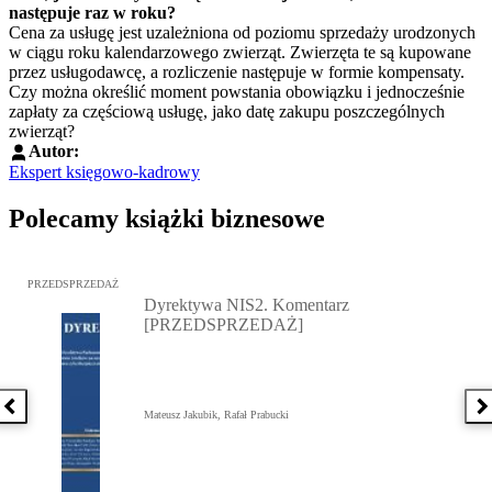
następuje raz w roku?
Cena za usługę jest uzależniona od poziomu sprzedaży urodzonych
w ciągu roku kalendarzowego zwierząt. Zwierzęta te są kupowane
przez usługodawcę, a rozliczenie następuje w formie kompensaty.
Czy można określić moment powstania obowiązku i jednocześnie
zapłaty za częściową usługę, jako datę zakupu poszczególnych
zwierząt?
Autor:
Ekspert księgowo-kadrowy
Polecamy książki biznesowe
Przejdź do: Dyrektywa NIS2. Komentarz [PRZEDSPRZEDAŻ], Mateu
PRZEDSPRZEDAŻ
Dyrektywa NIS2. Komentarz
[PRZEDSPRZEDAŻ]
Poprzednia książka
N
Mateusz Jakubik, Rafał Prabucki