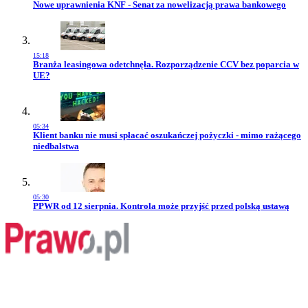
Przejdź do artykułu:
Nowe uprawnienia KNF - Senat za nowelizacją prawa bankowego
15:18
Przejdź do artykułu:
Branża leasingowa odetchnęła. Rozporządzenie CCV bez poparcia w
UE?
05:34
Przejdź do artykułu:
Klient banku nie musi spłacać oszukańczej pożyczki - mimo rażącego
niedbalstwa
05:30
Przejdź do artykułu:
PPWR od 12 sierpnia. Kontrola może przyjść przed polską ustawą