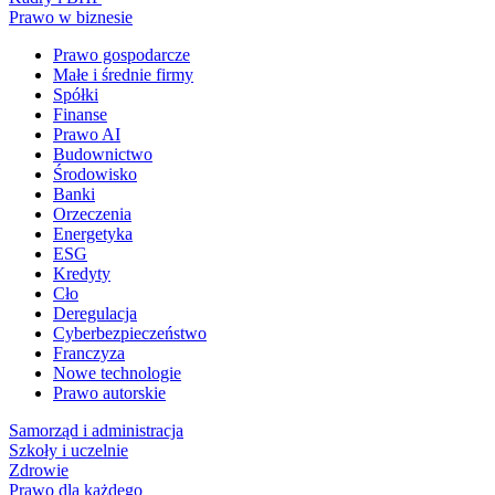
Prawo w biznesie
Prawo gospodarcze
Małe i średnie firmy
Spółki
Finanse
Prawo AI
Budownictwo
Środowisko
Banki
Orzeczenia
Energetyka
ESG
Kredyty
Cło
Deregulacja
Cyberbezpieczeństwo
Franczyza
Nowe technologie
Prawo autorskie
Samorząd i administracja
Szkoły i uczelnie
Zdrowie
Prawo dla każdego