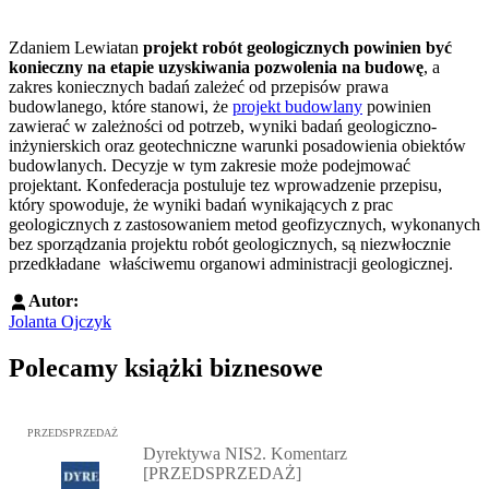
Zdaniem Lewiatan
projekt robót geologicznych powinien być
konieczny na etapie uzyskiwania pozwolenia na budowę
, a
zakres koniecznych badań zależeć od przepisów prawa
budowlanego, które stanowi, że
projekt budowlany
powinien
zawierać w zależności od potrzeb, wyniki badań geologiczno-
inżynierskich oraz geotechniczne warunki posadowienia obiektów
budowlanych. Decyzje w tym zakresie może podejmować
projektant. Konfederacja postuluje tez wprowadzenie przepisu,
który spowoduje, że wyniki badań wynikających z prac
geologicznych z zastosowaniem metod geofizycznych, wykonanych
bez sporządzania projektu robót geologicznych, są niezwłocznie
przedkładane właściwemu organowi administracji geologicznej.
Autor:
Jolanta Ojczyk
Polecamy książki biznesowe
Przejdź do: Dyrektywa NIS2. Komentarz [PRZEDSPRZEDAŻ], Mateu
PRZEDSPRZEDAŻ
Dyrektywa NIS2. Komentarz
[PRZEDSPRZEDAŻ]