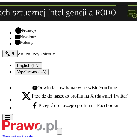
- otwiera się w nowej karcie
Promocje
Newsletter
Podcasty
Zmień język - bieżący:
Zmień język strony
PL
English (EN)
Українська (UA)
Odwiedź nasz kanał w serwisie YouTube
Youtube - otwiera się w nowej karcie
Przejdź do naszego profilu na X (dawniej Twitter)
X - otwiera się w nowej karcie
Przejdź do naszego profilu na Facebooku
Facebook - otwiera się w nowej karcie