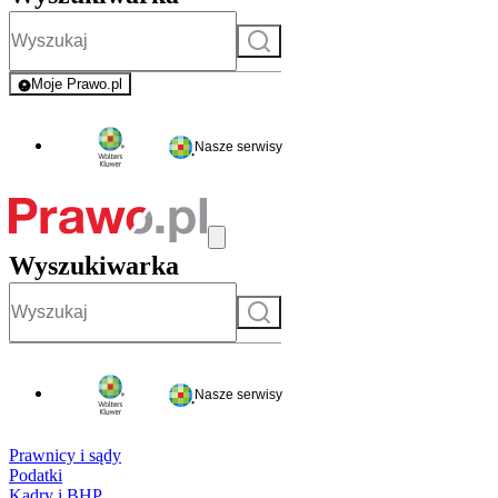
Szukaj
Moje Prawo.pl
- rejestracja i logowanie do serwisu
Nasze serwisy
Wyszukiwarka
Szukaj
Nasze serwisy
Prawnicy i sądy
Podatki
Kadry i BHP