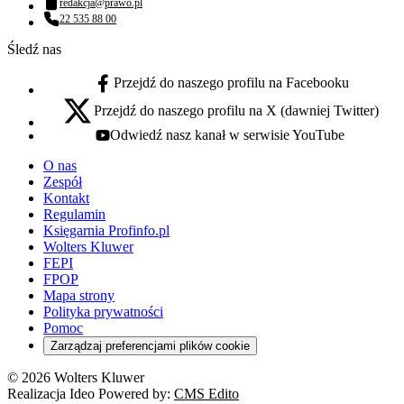
redakcja@prawo.pl
Adres email:
22 535 88 00
Numer telefonu:
Śledź nas
Przejdź do naszego profilu na Facebooku
facebook - otwiera się w nowej karcie
Przejdź do naszego profilu na X (dawniej Twitter)
x - otwiera się w nowej karcie
Odwiedź nasz kanał w serwisie YouTube
youtube - otwiera się w nowej karcie
O nas
Zespół
Kontakt
Regulamin
Księgarnia Profinfo.pl
Wolters Kluwer
FEPI
FPOP
Mapa strony
Polityka prywatności
Pomoc
Zarządzaj preferencjami plików cookie
© 2026 Wolters Kluwer
Realizacja Ideo Powered by:
CMS Edito