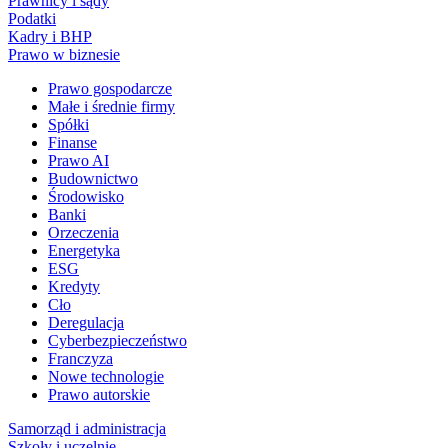
Prawnicy i sądy
Podatki
Kadry i BHP
Prawo w biznesie
Prawo gospodarcze
Małe i średnie firmy
Spółki
Finanse
Prawo AI
Budownictwo
Środowisko
Banki
Orzeczenia
Energetyka
ESG
Kredyty
Cło
Deregulacja
Cyberbezpieczeństwo
Franczyza
Nowe technologie
Prawo autorskie
Samorząd i administracja
Szkoły i uczelnie