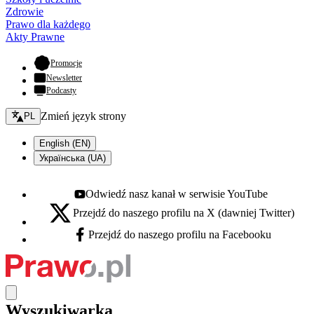
Zdrowie
Prawo dla każdego
Akty Prawne
- otwiera się w nowej karcie
Promocje
Newsletter
Podcasty
Zmień język - bieżący:
Zmień język strony
PL
English (EN)
Українська (UA)
Odwiedź nasz kanał w serwisie YouTube
Youtube - otwiera się w nowej karcie
Przejdź do naszego profilu na X (dawniej Twitter)
X - otwiera się w nowej karcie
Przejdź do naszego profilu na Facebooku
Facebook - otwiera się w nowej karcie
Wyszukiwarka