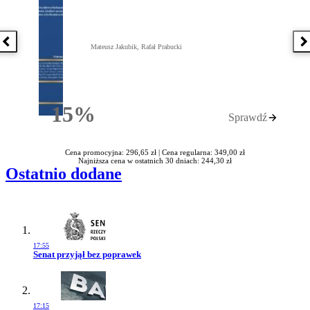
Poprzednia książka
N
Mateusz Jakubik, Rafał Prabucki
15%
Sprawdź
Rabatu
Cena promocyjna: 296,65 zł |
Cena regularna: 349,00 zł
Najniższa cena w ostatnich 30 dniach: 244,30 zł
Ostatnio dodane
17:55
Przejdź do artykułu:
Senat przyjął bez poprawek
17:15