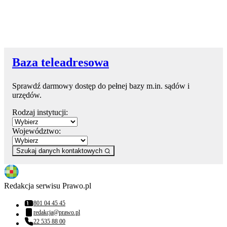
Baza teleadresowa
Sprawdź darmowy dostęp do pełnej bazy m.in. sądów i
urzędów.
Rodzaj instytucji:
Województwo:
Szukaj danych kontaktowych
Redakcja serwisu Prawo.pl
801 04 45 45
Numer telefonu:
redakcja@prawo.pl
Adres email:
22 535 88 00
Numer telefonu: