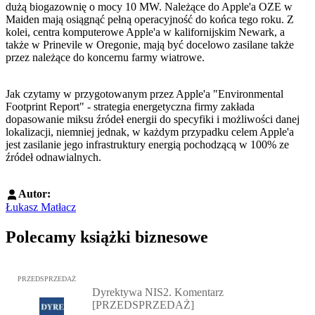
dużą biogazownię o mocy 10 MW. Należące do Apple'a OZE w
Maiden mają osiągnąć pełną operacyjność do końca tego roku. Z
kolei, centra komputerowe Apple'a w kalifornijskim Newark, a
także w Prinevile w Oregonie, mają być docelowo zasilane także
przez należące do koncernu farmy wiatrowe.
Jak czytamy w przygotowanym przez Apple'a "Environmental
Footprint Report" - strategia energetyczna firmy zakłada
dopasowanie miksu źródeł energii do specyfiki i możliwości danej
lokalizacji, niemniej jednak, w każdym przypadku celem Apple'a
jest zasilanie jego infrastruktury energią pochodzącą w 100% ze
źródeł odnawialnych.
Autor:
Łukasz Matłacz
Polecamy książki biznesowe
Przejdź do: Dyrektywa NIS2. Komentarz [PRZEDSPRZEDAŻ], Mateu
PRZEDSPRZEDAŻ
Dyrektywa NIS2. Komentarz
[PRZEDSPRZEDAŻ]