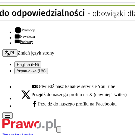
- otwiera się w nowej karcie
Promocje
Newsletter
Podcasty
Zmień język - bieżący:
Zmień język strony
PL
English (EN)
Українська (UA)
Odwiedź nasz kanał w serwisie YouTube
Youtube - otwiera się w nowej karcie
Przejdź do naszego profilu na X (dawniej Twitter)
X - otwiera się w nowej karcie
Przejdź do naszego profilu na Facebooku
Facebook - otwiera się w nowej karcie