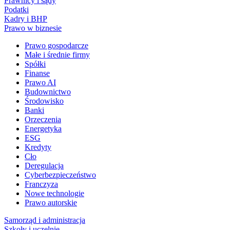
Prawnicy i sądy
Podatki
Kadry i BHP
Prawo w biznesie
Prawo gospodarcze
Małe i średnie firmy
Spółki
Finanse
Prawo AI
Budownictwo
Środowisko
Banki
Orzeczenia
Energetyka
ESG
Kredyty
Cło
Deregulacja
Cyberbezpieczeństwo
Franczyza
Nowe technologie
Prawo autorskie
Samorząd i administracja
Szkoły i uczelnie