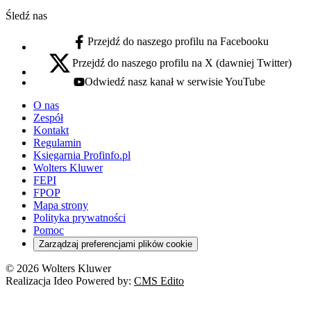
Śledź nas
Przejdź do naszego profilu na Facebooku
facebook - otwiera się w nowej karcie
Przejdź do naszego profilu na X (dawniej Twitter)
x - otwiera się w nowej karcie
Odwiedź nasz kanał w serwisie YouTube
youtube - otwiera się w nowej karcie
O nas
Zespół
Kontakt
Regulamin
Księgarnia Profinfo.pl
Wolters Kluwer
FEPI
FPOP
Mapa strony
Polityka prywatności
Pomoc
Zarządzaj preferencjami plików cookie
© 2026 Wolters Kluwer
Realizacja Ideo Powered by:
CMS Edito