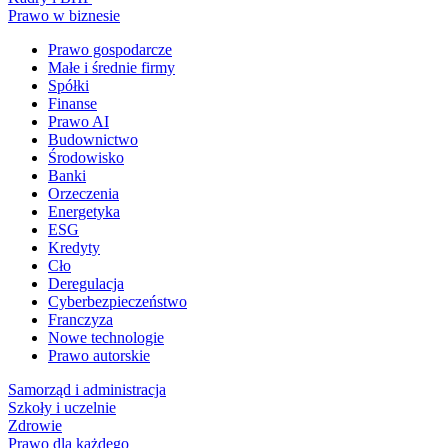
Prawo w biznesie
Prawo gospodarcze
Małe i średnie firmy
Spółki
Finanse
Prawo AI
Budownictwo
Środowisko
Banki
Orzeczenia
Energetyka
ESG
Kredyty
Cło
Deregulacja
Cyberbezpieczeństwo
Franczyza
Nowe technologie
Prawo autorskie
Samorząd i administracja
Szkoły i uczelnie
Zdrowie
Prawo dla każdego