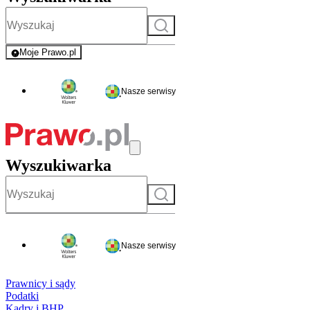
Szukaj
Moje Prawo.pl
- rejestracja i logowanie do serwisu
Nasze serwisy
Wyszukiwarka
Szukaj
Nasze serwisy
Prawnicy i sądy
Podatki
Kadry i BHP