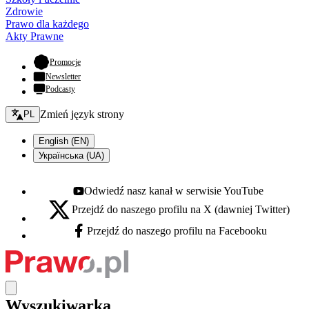
Zdrowie
Prawo dla każdego
Akty Prawne
- otwiera się w nowej karcie
Promocje
Newsletter
Podcasty
Zmień język - bieżący:
Zmień język strony
PL
English (EN)
Українська (UA)
Odwiedź nasz kanał w serwisie YouTube
Youtube - otwiera się w nowej karcie
Przejdź do naszego profilu na X (dawniej Twitter)
X - otwiera się w nowej karcie
Przejdź do naszego profilu na Facebooku
Facebook - otwiera się w nowej karcie
Wyszukiwarka