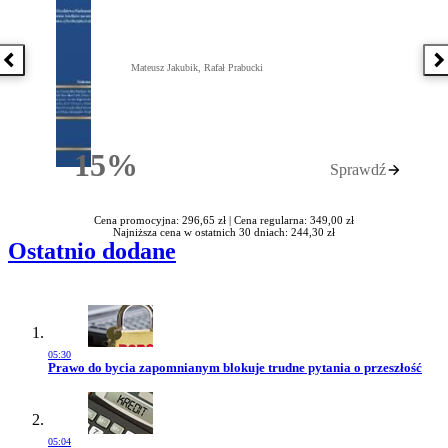
Poprzednia książka
N
Mateusz Jakubik, Rafał Prabucki
15%
Sprawdź
Rabatu
Cena promocyjna: 296,65 zł |
Cena regularna: 349,00 zł
Najniższa cena w ostatnich 30 dniach: 244,30 zł
Ostatnio dodane
05:30
Przejdź do artykułu:
Prawo do bycia zapomnianym blokuje trudne pytania o przeszłość
05:04