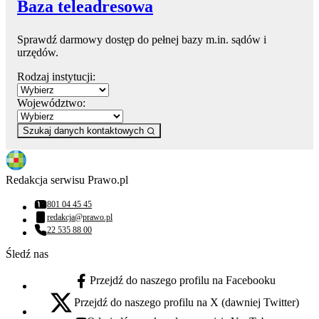
Baza teleadresowa
Sprawdź darmowy dostęp do pełnej bazy m.in. sądów i
urzędów.
Rodzaj instytucji:
Województwo:
Szukaj danych kontaktowych
Redakcja serwisu Prawo.pl
801 04 45 45
Numer telefonu:
redakcja@prawo.pl
Adres email:
22 535 88 00
Numer telefonu:
Śledź nas
Przejdź do naszego profilu na Facebooku
facebook - otwiera się w nowej karcie
Przejdź do naszego profilu na X (dawniej Twitter)
x - otwiera się w nowej karcie