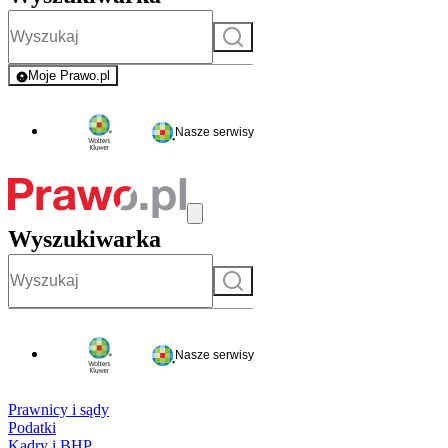
Szukaj
Moje Prawo.pl
- rejestracja i logowanie do serwisu
Nasze serwisy
Wyszukiwarka
Szukaj
Nasze serwisy
Prawnicy i sądy
Podatki
Kadry i BHP