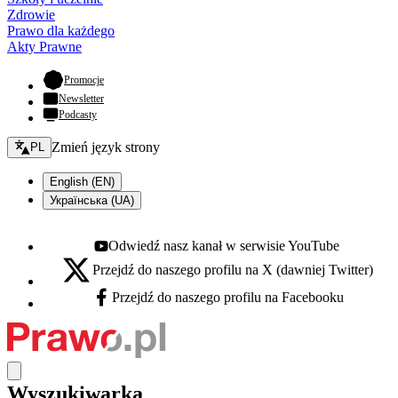
Zdrowie
Prawo dla każdego
Akty Prawne
- otwiera się w nowej karcie
Promocje
Newsletter
Podcasty
Zmień język - bieżący:
Zmień język strony
PL
English (EN)
Українська (UA)
Odwiedź nasz kanał w serwisie YouTube
Youtube - otwiera się w nowej karcie
Przejdź do naszego profilu na X (dawniej Twitter)
X - otwiera się w nowej karcie
Przejdź do naszego profilu na Facebooku
Facebook - otwiera się w nowej karcie
Wyszukiwarka