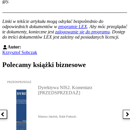
gry.
--------------------------------------------------------------------------------------
--------------------------------------------------------
Linki w tekście artykułu mogą odsyłać bezpośrednio do
odpowiednich dokumentów w
programie LEX
. Aby móc przeglądać
te dokumenty, konieczne jest
zalogowanie się do programu
. Dostęp
do treści dokumentów LEX jest zależny od posiadanych licencji.
Autor:
Krzysztof Sobczak
Polecamy książki biznesowe
Przejdź do: Dyrektywa NIS2. Komentarz [PRZEDSPRZEDAŻ], Mateu
PRZEDSPRZEDAŻ
Dyrektywa NIS2. Komentarz
[PRZEDSPRZEDAŻ]
Poprzednia książka
N
Mateusz Jakubik, Rafał Prabucki