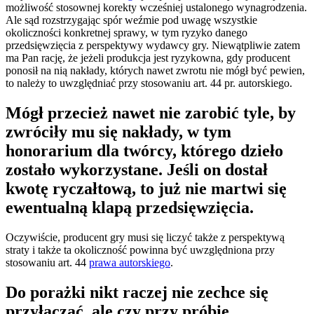
możliwość stosownej korekty wcześniej ustalonego wynagrodzenia.
Ale sąd rozstrzygając spór weźmie pod uwagę wszystkie
okoliczności konkretnej sprawy, w tym ryzyko danego
przedsięwzięcia z perspektywy wydawcy gry. Niewątpliwie zatem
ma Pan rację, że jeżeli produkcja jest ryzykowna, gdy producent
ponosił na nią nakłady, których nawet zwrotu nie mógł być pewien,
to należy to uwzględniać przy stosowaniu art. 44 pr. autorskiego.
Mógł przecież nawet nie zarobić tyle, by
zwróciły mu się nakłady, w tym
honorarium dla twórcy, którego dzieło
zostało wykorzystane. Jeśli on dostał
kwotę ryczałtową, to już nie martwi się
ewentualną klapą przedsięwzięcia.
Oczywiście, producent gry musi się liczyć także z perspektywą
straty i także ta okoliczność powinna być uwzględniona przy
stosowaniu art. 44
prawa autorskiego
.
Do porażki nikt raczej nie zechce się
przyłączać, ale czy przy próbie