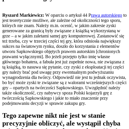
Ryszard Markiewicz:
W oparciu o artykuł 44 P
rawa autorskiego
to
jest teoretycznie możliwe, ale zależne od okoliczności tego sporu,
których nie znam. Należy m.in. ocenić, w jakim zakresie zyski
generowane za granicą były związane z książką wykorzystaną w
grze – a w jakim zaletami samej gry komputerowej. Zastanowić się
też trzeba, czy w trzeciej części tej gry, która odniosła największy
sukces na światowym rynku, doszło do korzystania z elementów
utworu Sapkowskiego objętych prawem autorskim [chronionych
prawami wyłącznymi]. Bo jeżeli przejęto tylko imię własne
głównego bohatera, a fabuła jest już zupełnie nowa, nie związana z
tą książką, to nasuwa się pytanie, czy zyski z eksploatacji tej części
gry należy brać pod uwagę przy ewentualnym podwyższaniu
wynagrodzenia dla twórcy. Odpowiedź nie jest tu jednak oczywista,
bo być może zyski te związane są z walorami wcześniejszych części
gry – opartych na twórczości Sapkowskiego. Uwzględnić należy
także okoliczność, czy nabywcy spoza Polski kojarzyli grę z
twórczością Sapkowskiego i jakie to miało znaczenie przy
podejmowaniu decyzji w sprawie zakupu gry.
Tego zapewne nikt nie jest w stanie
precyzyjnie obliczyć, ale wystąpił chyba