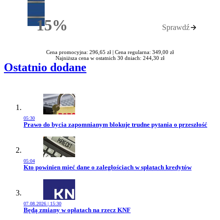
15%
Sprawdź
Rabatu
Cena promocyjna: 296,65 zł |
Cena regularna: 349,00 zł
Najniższa cena w ostatnich 30 dniach: 244,30 zł
Ostatnio dodane
05:30
Przejdź do artykułu:
Prawo do bycia zapomnianym blokuje trudne pytania o przeszłość
05:04
Przejdź do artykułu:
Kto powinien mieć dane o zaległościach w spłatach kredytów
07.08.2026 | 15:30
Przejdź do artykułu:
Będą zmiany w opłatach na rzecz KNF