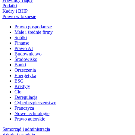
Prawnicy i sądy
Podatki
Kadry i BHP
Prawo w biznesie
Prawo gospodarcze
Małe i średnie firmy
Spółki
Finanse
Prawo AI
Budownictwo
Środowisko
Banki
Orzeczenia
Energetyka
ESG
Kredyty
Cło
Deregulacja
Cyberbezpieczeństwo
Franczyza
Nowe technologie
Prawo autorskie
Samorząd i administracja
Szkoły i uczelnie