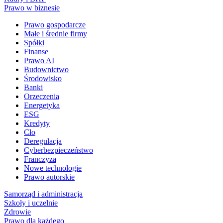
Prawo w biznesie
Prawo gospodarcze
Małe i średnie firmy
Spółki
Finanse
Prawo AI
Budownictwo
Środowisko
Banki
Orzeczenia
Energetyka
ESG
Kredyty
Cło
Deregulacja
Cyberbezpieczeństwo
Franczyza
Nowe technologie
Prawo autorskie
Samorząd i administracja
Szkoły i uczelnie
Zdrowie
Prawo dla każdego