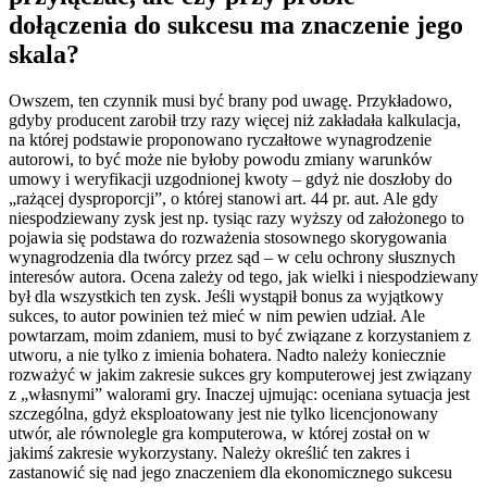
dołączenia do sukcesu ma znaczenie jego
skala?
Owszem, ten czynnik musi być brany pod uwagę. Przykładowo,
gdyby producent zarobił trzy razy więcej niż zakładała kalkulacja,
na której podstawie proponowano ryczałtowe wynagrodzenie
autorowi, to być może nie byłoby powodu zmiany warunków
umowy i weryfikacji uzgodnionej kwoty – gdyż nie doszłoby do
„rażącej dysproporcji”, o której stanowi art. 44 pr. aut. Ale gdy
niespodziewany zysk jest np. tysiąc razy wyższy od założonego to
pojawia się podstawa do rozważenia stosownego skorygowania
wynagrodzenia dla twórcy przez sąd – w celu ochrony słusznych
interesów autora. Ocena zależy od tego, jak wielki i niespodziewany
był dla wszystkich ten zysk. Jeśli wystąpił bonus za wyjątkowy
sukces, to autor powinien też mieć w nim pewien udział. Ale
powtarzam, moim zdaniem, musi to być związane z korzystaniem z
utworu, a nie tylko z imienia bohatera. Nadto należy koniecznie
rozważyć w jakim zakresie sukces gry komputerowej jest związany
z „własnymi” walorami gry. Inaczej ujmując: oceniana sytuacja jest
szczególna, gdyż eksploatowany jest nie tylko licencjonowany
utwór, ale równolegle gra komputerowa, w której został on w
jakimś zakresie wykorzystany. Należy określić ten zakres i
zastanowić się nad jego znaczeniem dla ekonomicznego sukcesu