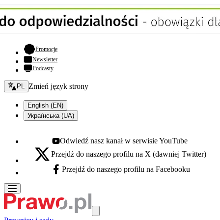
- otwiera się w nowej karcie
Promocje
Newsletter
Podcasty
Zmień język - bieżący:
Zmień język strony
PL
English (EN)
Українська (UA)
Odwiedź nasz kanał w serwisie YouTube
Youtube - otwiera się w nowej karcie
Przejdź do naszego profilu na X (dawniej Twitter)
X - otwiera się w nowej karcie
Przejdź do naszego profilu na Facebooku
Facebook - otwiera się w nowej karcie