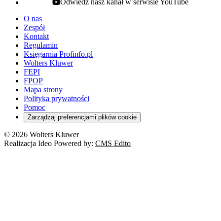
Odwiedź nasz kanał w serwisie YouTube
youtube - otwiera się w nowej karcie
O nas
Zespół
Kontakt
Regulamin
Księgarnia Profinfo.pl
Wolters Kluwer
FEPI
FPOP
Mapa strony
Polityka prywatności
Pomoc
Zarządzaj preferencjami plików cookie
© 2026 Wolters Kluwer
Realizacja Ideo Powered by:
CMS Edito