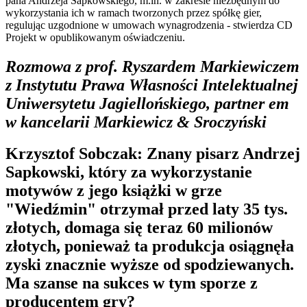
pana Andrzeja Sapkowskiego, m.in. w zakresie niezbędnym do
wykorzystania ich w ramach tworzonych przez spółkę gier,
regulując uzgodnione w umowach wynagrodzenia - stwierdza CD
Projekt w opublikowanym oświadczeniu.
Rozmowa z prof. Ryszardem Markiewiczem
z Instytutu Prawa Własności Intelektualnej
Uniwersytetu Jagiellońskiego, partner em
w kancelarii Markiewicz & Sroczyński
Krzysztof Sobczak: Znany pisarz Andrzej
Sapkowski, który za wykorzystanie
motywów z jego książki w grze
"Wiedźmin" otrzymał przed laty 35 tys.
złotych, domaga się teraz 60 milionów
złotych, ponieważ ta produkcja osiągnęła
zyski znacznie wyższe od spodziewanych.
Ma szanse na sukces w tym sporze z
producentem gry?