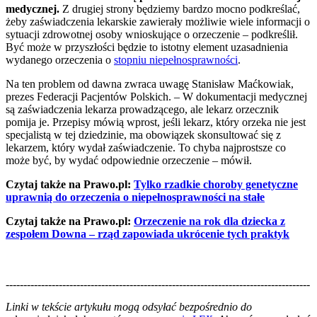
medycznej.
Z drugiej strony będziemy bardzo mocno podkreślać,
żeby zaświadczenia lekarskie zawierały możliwie wiele informacji o
sytuacji zdrowotnej osoby wnioskujące o orzeczenie – podkreślił.
Być może w przyszłości będzie to istotny element uzasadnienia
wydanego orzeczenia o
stopniu niepełnosprawności
.
Na ten problem od dawna zwraca uwagę Stanisław Maćkowiak,
prezes Federacji Pacjentów Polskich. – W dokumentacji medycznej
są zaświadczenia lekarza prowadzącego, ale lekarz orzecznik
pomija je. Przepisy mówią wprost, jeśli lekarz, który orzeka nie jest
specjalistą w tej dziedzinie, ma obowiązek skonsultować się z
lekarzem, który wydał zaświadczenie. To chyba najprostsze co
może być, by wydać odpowiednie orzeczenie – mówił.
Czytaj także na Prawo.pl:
Tylko rzadkie choroby genetyczne
uprawnią do orzeczenia o niepełnosprawności na stałe
Czytaj także na Prawo.pl:
Orzeczenie na rok dla dziecka z
zespołem Downa – rząd zapowiada ukrócenie tych praktyk
--------------------------------------------------------------------------------------
--------------------------------------------------------
Linki w tekście artykułu mogą odsyłać bezpośrednio do