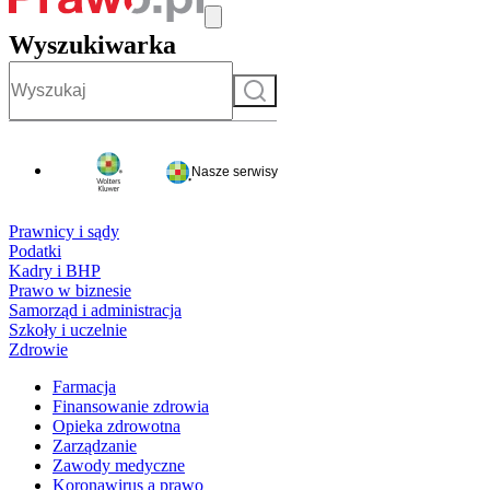
Wyszukiwarka
Szukaj
Nasze serwisy
Prawnicy i sądy
Podatki
Kadry i BHP
Prawo w biznesie
Samorząd i administracja
Szkoły i uczelnie
Zdrowie
Farmacja
Finansowanie zdrowia
Opieka zdrowotna
Zarządzanie
Zawody medyczne
Koronawirus a prawo