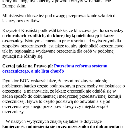
który nie mógł być obecny z powodu wizyty w Parlamencie
Europejskim.
Ministerstwo bierze też pod uwagę przeprowadzanie szkoleń dla
lekarzy orzeczników.
Krzysztof Kosiński podkreślił także, że kluczowa jest
baza wiedzy
o chorobach rzadkich, do której będą mieli dostęp lekarze
orzecznicy.
Istotnym elementem prac resortu nad wytycznymi dla
zespołów orzeczniczych jest także to, aby ujednolicić orzecznictwo,
tak by regionalnie wydawane orzeczenia dla osób w podobnej
sytuacji nie różniły się.
Czytaj także na Prawo.pl:
Potrzebna reforma systemu
orzeczniczego, a nie lista chorób
Dyrektor BON wskazał także, że resort rodziny zajmie się
problemem bardzo często podnoszonym przez osoby wnioskujące o
orzeczenie, a mianowicie, że lekarz orzecznik nie odniósł się w
żaden sposób do dokumentacji medycznej przedstawionej komisji
orzeczniczej. Bywa to często podstawą do odwołania się od
orzeczenia wydanego przez powiatowy czy miejski zespół
orzeczniczy.
– W naszych wytycznych znajdą się także te dotyczące
konieczności odniesienia się przez orzecznika do dokumentacji