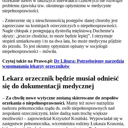
orzekanie nawet w dłuższych interwałach czasowych nie rozwiąże
problemu zjawiska tzw. okrutnego optymizmu w medycynie
niepełnosprawności.
- Zmierzenie się z nieuchronnością postępów danej choroby jest
zaprzeczane na komisjach orzeczniczych o niepełnosprawności.
Nagle chłopak z postępującą dystrofią mięśniową Duchenne'a
słyszy: „jeszcze chodzisz, to może będzie lepiej”. I otrzymuje
stopień umiarkowany i to na dwa lata, bo może medycyna pójdzie
do przodu. To jest okrutny optymizm opisany w socjologii
niepełnosprawności – mówiła.
Czytaj także na Prawo.pl:
Dr Libura: Potrzebujemy narzędzia
wspomagania lekarzy orzeczników
Lekarz orzecznik będzie musiał odnieść
się do dokumentacji medycznej
–
Za chwilę nowe wytyczne zostaną skierowane do zespołów
orzekania o niepełnosprawności.
Mamy też nowe narzędzia
nadzoru pełnomocnika rządu ds. osób niepełnosprawnych nad
zespołami orzeczniczymi, które dadzą nam trochę większe
możliwości – zapowiedział Krzysztof Kosiński. Wypowiadał się w
zastępstwie pełnomocnika, wiceministra rodziny Łukasza Krasonia,