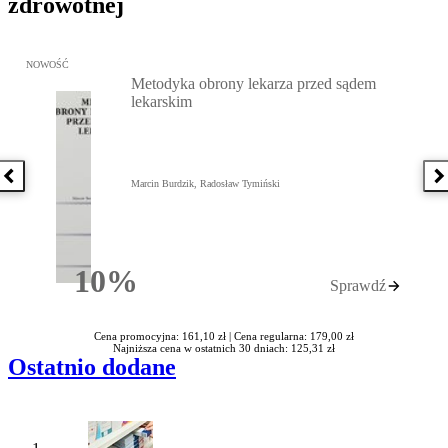
zdrowotnej
Przejdź do: Metodyka obrony lekarza przed sądem lekarskim, Marc
NOWOŚĆ
Metodyka obrony lekarza przed sądem
lekarskim
Poprzednia książka
N
Marcin Burdzik, Radosław Tymiński
10%
Sprawdź
Rabatu
Cena promocyjna: 161,10 zł |
Cena regularna: 179,00 zł
Najniższa cena w ostatnich 30 dniach: 125,31 zł
Ostatnio dodane