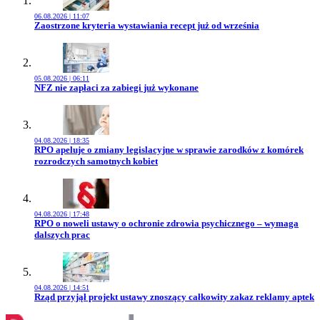
06.08.2026 | 11:07
Przejdź do artykułu:
Zaostrzone kryteria wystawiania recept już od września
05.08.2026 | 06:11
Przejdź do artykułu:
NFZ nie zapłaci za zabiegi już wykonane
04.08.2026 | 18:35
Przejdź do artykułu:
RPO apeluje o zmiany legislacyjne w sprawie zarodków z komórek
rozrodczych samotnych kobiet
04.08.2026 | 17:48
Przejdź do artykułu:
RPO o noweli ustawy o ochronie zdrowia psychicznego – wymaga
dalszych prac
04.08.2026 | 14:51
Przejdź do artykułu:
Rząd przyjął projekt ustawy znoszący całkowity zakaz reklamy aptek