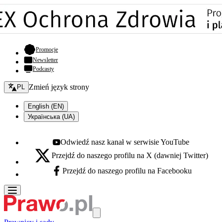
- otwiera się w nowej karcie
Promocje
Newsletter
Podcasty
Zmień język - bieżący:
Zmień język strony
PL
English (EN)
Українська (UA)
Odwiedź nasz kanał w serwisie YouTube
Youtube - otwiera się w nowej karcie
Przejdź do naszego profilu na X (dawniej Twitter)
X - otwiera się w nowej karcie
Przejdź do naszego profilu na Facebooku
Facebook - otwiera się w nowej karcie