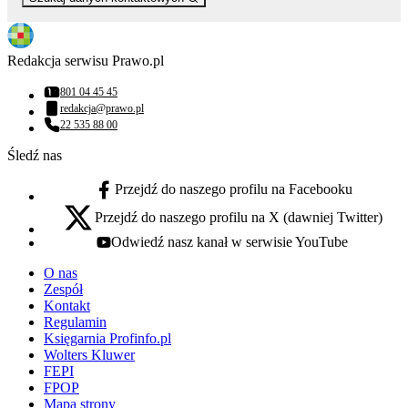
Redakcja serwisu Prawo.pl
801 04 45 45
Numer telefonu:
redakcja@prawo.pl
Adres email:
22 535 88 00
Numer telefonu:
Śledź nas
Przejdź do naszego profilu na Facebooku
facebook - otwiera się w nowej karcie
Przejdź do naszego profilu na X (dawniej Twitter)
x - otwiera się w nowej karcie
Odwiedź nasz kanał w serwisie YouTube
youtube - otwiera się w nowej karcie
O nas
Zespół
Kontakt
Regulamin
Księgarnia Profinfo.pl
Wolters Kluwer
FEPI
FPOP
Mapa strony