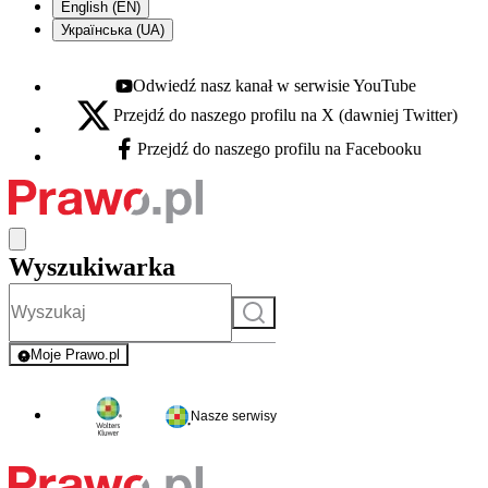
English (EN)
Українська (UA)
Odwiedź nasz kanał w serwisie YouTube
Youtube - otwiera się w nowej karcie
Przejdź do naszego profilu na X (dawniej Twitter)
X - otwiera się w nowej karcie
Przejdź do naszego profilu na Facebooku
Facebook - otwiera się w nowej karcie
Wyszukiwarka
Szukaj
Moje Prawo.pl
- rejestracja i logowanie do serwisu
Nasze serwisy