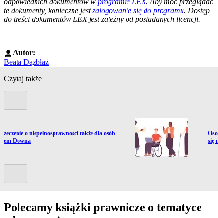
odpowiednich dokumentów w
programie LEX
. Aby móc przeglądać
te dokumenty, konieczne jest
zalogowanie się do programu
. Dostęp
do treści dokumentów LEX jest zależny od posiadanych licencji.
Autor:
Beata Dązbłaż
Czytaj także
Poprzedni slide
ź do artykułu:
Prze
orzeczenie o niepełnosprawności także dla osób
Oso
połem Downa
się
Kolejny slide
Polecamy książki prawnicze o tematyce