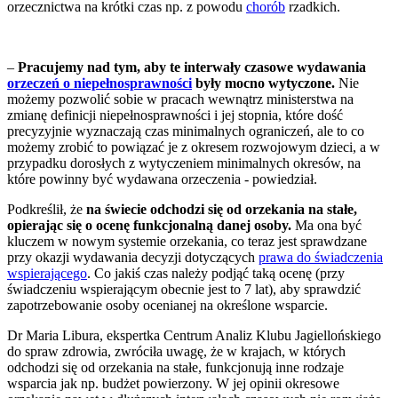
orzecznictwa na krótki czas np. z powodu
chorób
rzadkich.
–
Pracujemy nad tym, aby te interwały czasowe wydawania
orzeczeń o niepełnosprawności
były mocno wytyczone.
Nie
możemy pozwolić sobie w pracach wewnątrz ministerstwa na
zmianę definicji niepełnosprawności i jej stopnia, które dość
precyzyjnie wyznaczają czas minimalnych ograniczeń, ale to co
możemy zrobić to powiązać je z okresem rozwojowym dzieci, a w
przypadku dorosłych z wytyczeniem minimalnych okresów, na
które powinny być wydawana orzeczenia - powiedział.
Podkreślił, że
na świecie odchodzi się od orzekania na stałe,
opierając się o ocenę funkcjonalną danej osoby.
Ma ona być
kluczem w nowym systemie orzekania, co teraz jest sprawdzane
przy okazji wydawania decyzji dotyczących
prawa do świadczenia
wspierającego
. Co jakiś czas należy podjąć taką ocenę (przy
świadczeniu wspierającym obecnie jest to 7 lat), aby sprawdzić
zapotrzebowanie osoby ocenianej na określone wsparcie.
Dr Maria Libura, ekspertka Centrum Analiz Klubu Jagiellońskiego
do spraw zdrowia, zwróciła uwagę, że w krajach, w których
odchodzi się od orzekania na stałe, funkcjonują inne rodzaje
wsparcia jak np. budżet powierzony. W jej opinii okresowe