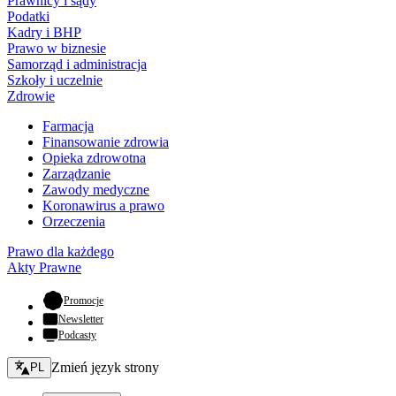
Prawnicy i sądy
Podatki
Kadry i BHP
Prawo w biznesie
Samorząd i administracja
Szkoły i uczelnie
Zdrowie
Farmacja
Finansowanie zdrowia
Opieka zdrowotna
Zarządzanie
Zawody medyczne
Koronawirus a prawo
Orzeczenia
Prawo dla każdego
Akty Prawne
- otwiera się w nowej karcie
Promocje
Newsletter
Podcasty
Zmień język - bieżący:
Zmień język strony
PL