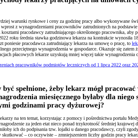
dziej warunki rynkowe i ceny za godzinę pracy albo wykonywane świa
 wprost z wynagrodzeniami pracowników zatrudnionych na podstawi
 kosztami pracodawcy zatrudniającego określonego pracownika, aby 
 2022 roku średnia stawka godzinowa lekarza na kontrakcie wynosiła 18
i koszt poniesie pracodawca zatrudniający lekarza na umowę o pracę, to
lek
tualnego przeciętnego wynagrodzenia w gospodarce. Okazuje się zatem
cjach płacowych lekarze uzyskują mniej więcej takie wynagrodzenia 
niach pracowników podmiotów leczniczych od 1 lipca 2022 oraz 202
 być spełnione, żeby lekarz mógł pracować
agrodzenia miesięcznego byłaby dla niego 
wymi godzinami pracy dyżurowej?
ekarzy na ten temat, korzystając z pomocy i pośrednictwa portalu Me
grodzenie za jeden etat nieco ponad trzykrotność średniej krajowej d
niłoby ich do podpisania tzw. lojalki u danego pracodawcy, czyli zgo
y skutkować – co oczywiste – zmniejszeniem liczby godzin pracy lekar