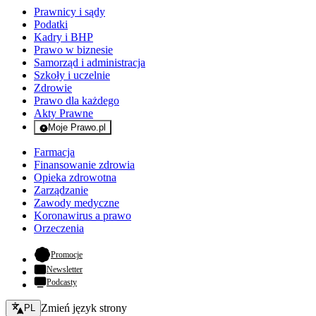
Prawnicy i sądy
Podatki
Kadry i BHP
Prawo w biznesie
Samorząd i administracja
Szkoły i uczelnie
Zdrowie
Prawo dla każdego
Akty Prawne
Moje Prawo.pl
- rejestracja i logowanie do serwisu
Farmacja
Finansowanie zdrowia
Opieka zdrowotna
Zarządzanie
Zawody medyczne
Koronawirus a prawo
Orzeczenia
- otwiera się w nowej karcie
Promocje
Newsletter
Podcasty
Zmień język - bieżący:
Zmień język strony
PL