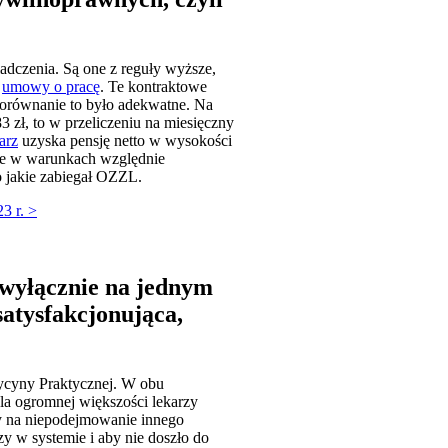
dczenia. Są one z reguły wyższe,
e
umowy o pracę
. Te kontraktowe
porównanie to było adekwatne. Na
3 zł, to w przeliczeniu na miesięczny
arz
uzyska pensję netto w wysokości
 że w warunkach względnie
o jakie zabiegał OZZL.
3 r. >
 wyłącznie na jednym
satysfakcjonująca,
dycyny Praktycznej. W obu
la ogromnej większości lekarzy
dy na niepodejmowanie innego
zy w systemie i aby nie doszło do