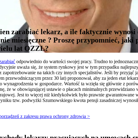
ien zarabiać lekarz, a ile faktycznie wynosi
ie miesięczne ? Proszę przypomnieć, jaki p
wielu lat OZZL?
zarabiać
odpowiednio do wartości swojej pracy. Trudno to jednoznacznie
radycyjnie uważa się, że system rynkowy jest w tym przypadku najlepsz
apotrzebowanie na takich czy innych specjalistów. Jeśli by przyjąć 
łem przewodniczącym przez 30 lat) proponował, aby za jeden etat lek
ego wynagrodzenia w gospodarce. Wartość ta wzięła się głównie z poró
nę, że w obowiązującej ustawie o płacach minimalnych przewidziano wa
rajowej. Jest to więcej niż kiedykolwiek było prawnie gwarantowane w I
wyniku tzw. podwyżki Szumowskiego kwota pensji zasadniczej wynosiła
zporządzeń z zakresu prawa ochrony zdrowia >
przychody lekarzy pracujących na umowach c