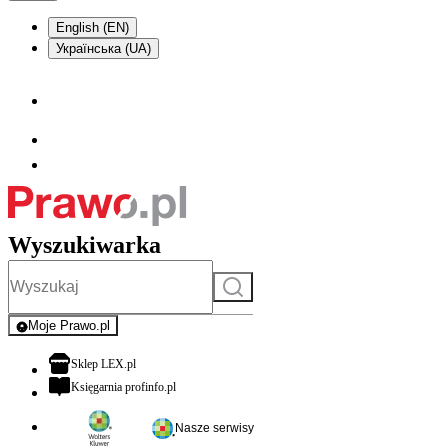
English (EN)
Українська (UA)
Wyszukiwarka
Szukaj
Moje Prawo.pl
- rejestracja i logowanie do serwisu
otwiera się w nowej karcie
Sklep LEX.pl
otwiera się w nowej karcie
Księgarnia profinfo.pl
Nasze serwisy