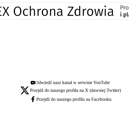
Odwiedź nasz kanał w serwisie YouTube
Youtube - otwiera się w nowej karcie
Przejdź do naszego profilu na X (dawniej Twitter)
X - otwiera się w nowej karcie
Przejdź do naszego profilu na Facebooku
Facebook - otwiera się w nowej karcie