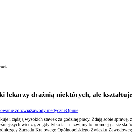
rynek
i lekarzy drażnią niektórych, ale kształtuje
sowanie zdrowia
Zawody medyczne
Opinie
akuje i żądają wysokich stawek za godzinę pracy. Zdają sobie sprawę, że
śniejszych wiedzą, że gdy tylko ta – nazwijmy to promocją - się skończ
ewodniczący Zarządu Krajowego Ogólnopolskiego Związku Zawodoweg