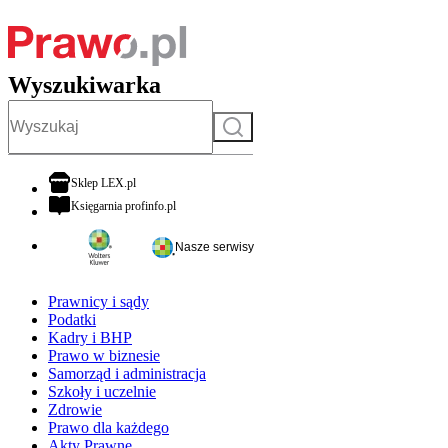
Wyszukiwarka
Szukaj
otwiera się w nowej karcie
Sklep LEX.pl
otwiera się w nowej karcie
Księgarnia profinfo.pl
Nasze serwisy
Prawnicy i sądy
Podatki
Kadry i BHP
Prawo w biznesie
Samorząd i administracja
Szkoły i uczelnie
Zdrowie
Prawo dla każdego
Akty Prawne