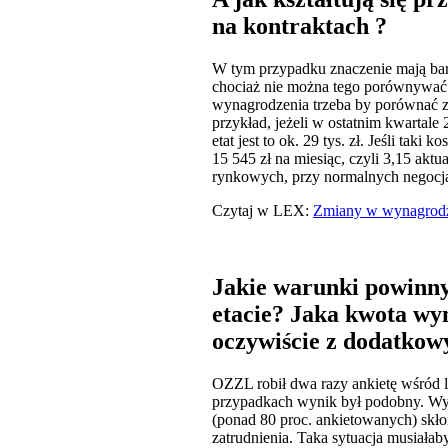
na kontraktach ?
W tym przypadku znaczenie mają bar
chociaż nie można tego porównywać
wynagrodzenia trzeba by porównać z
przykład, jeżeli w ostatnim kwartale
etat jest to ok. 29 tys. zł. Jeśli tak
15 545 zł na miesiąc, czyli 3,15 ak
rynkowych, przy normalnych negocja
Czytaj w LEX:
Zmiany w wynagrodze
Jakie warunki powinny
etacie? Jaka kwota wyn
oczywiście z dodatko
OZZL robił dwa razy ankietę wśród l
przypadkach wynik był podobny. Wyna
(ponad 80 proc. ankietowanych) skło
zatrudnienia. Taka sytuacja musiałab