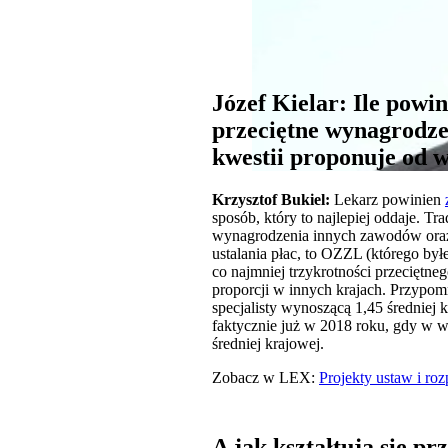
Józef Kielar: Ile powin
przeciętne wynagrodzen
kwestii proponuje od 
Krzysztof Bukiel:
Lekarz powinien
sposób, który to najlepiej oddaje. T
wynagrodzenia innych zawodów oraz z
ustalania płac, to OZZL (którego by
co najmniej trzykrotności przeciętn
proporcji w innych krajach. Przypom
specjalisty wynoszącą 1,45 średniej k
faktycznie już w 2018 roku, gdy w 
średniej krajowej.
Zobacz w LEX:
Projekty ustaw i ro
A jak kształtują się 