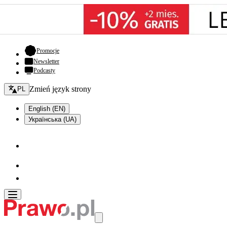
- otwiera się w nowej karcie
Promocje
Newsletter
Podcasty
Zmień język - bieżący:
Zmień język strony
PL
English (EN)
Українська (UA)