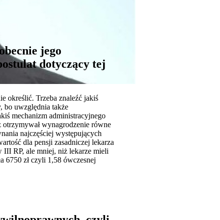
 obecnie jego
ostulat dotyczący tej
 określić. Trzeba znaleźć jakiś
y, bo uwzględnia także
jakiś mechanizm administracyjnego
arz otrzymywał wynagrodzenie równe
wnania najczęściej występujących
rtość dla pensji zasadniczej lekarza
II RP, ale mniej, niż lekarze mieli
 6750 zł czyli 1,58 ówczesnej
ywilnoprawnych, czyli