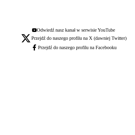
Odwiedź nasz kanał w serwisie YouTube
Youtube - otwiera się w nowej karcie
Przejdź do naszego profilu na X (dawniej Twitter)
X - otwiera się w nowej karcie
Przejdź do naszego profilu na Facebooku
Facebook - otwiera się w nowej karcie