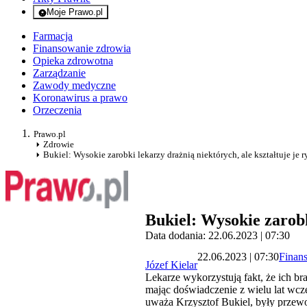
Moje Prawo.pl
- rejestracja i logowanie do serwisu
Farmacja
Finansowanie zdrowia
Opieka zdrowotna
Zarządzanie
Zawody medyczne
Koronawirus a prawo
Orzeczenia
Prawo.pl
Zdrowie
Bukiel: Wysokie zarobki lekarzy drażnią niektórych, ale kształtuje je 
Bukiel: Wysokie zarobk
Data dodania: 22.06.2023 | 07:30
22.06.2023 | 07:30
Finan
Józef Kielar
Lekarze wykorzystują fakt, że ich br
mając doświadczenie z wielu lat wcze
uważa Krzysztof Bukiel, były prz