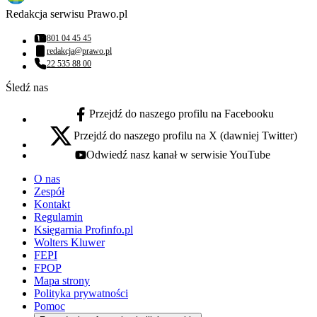
Redakcja serwisu Prawo.pl
801 04 45 45
Numer telefonu:
redakcja@prawo.pl
Adres email:
22 535 88 00
Numer telefonu:
Śledź nas
Przejdź do naszego profilu na Facebooku
facebook - otwiera się w nowej karcie
Przejdź do naszego profilu na X (dawniej Twitter)
x - otwiera się w nowej karcie
Odwiedź nasz kanał w serwisie YouTube
youtube - otwiera się w nowej karcie
O nas
Zespół
Kontakt
Regulamin
Księgarnia Profinfo.pl
Wolters Kluwer
FEPI
FPOP
Mapa strony
Polityka prywatności
Pomoc