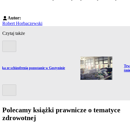
Autor:
Robert Horbaczewski
Czytaj także
Poprzedni slide
Prze
Trw
ź do artykułu:
ntka ze schizofrenią pozostanie w Gostyninie
śmie
Kolejny slide
Polecamy książki prawnicze o tematyce
zdrowotnej