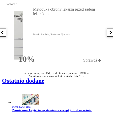
Przejdź do: Metodyka obrony lekarza przed sądem lekarskim, Marc
NOWOŚĆ
Metodyka obrony lekarza przed sądem
lekarskim
Poprzednia książka
N
Marcin Burdzik, Radosław Tymiński
10%
Sprawdź
Rabatu
Cena promocyjna: 161,10 zł |
Cena regularna: 179,00 zł
Najniższa cena w ostatnich 30 dniach: 125,31 zł
Ostatnio dodane
06.08.2026 | 11:07
Przejdź do artykułu:
Zaostrzone kryteria wystawiania recept już od września