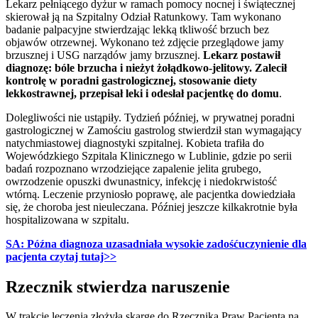
Lekarz pełniącego dyżur w ramach pomocy nocnej i świątecznej
skierował ją na Szpitalny Odział Ratunkowy. Tam wykonano
badanie palpacyjne stwierdzając lekką tkliwość brzuch bez
objawów otrzewnej. Wykonano też zdjęcie przeglądowe jamy
brzusznej i USG narządów jamy brzusznej.
Lekarz postawił
diagnozę: bóle brzucha i nieżyt żołądkowo-jelitowy. Zalecił
kontrolę w poradni gastrologicznej, stosowanie diety
lekkostrawnej, przepisał leki i odesłał pacjentkę do domu
.
Dolegliwości nie ustąpiły. Tydzień później, w prywatnej poradni
gastrologicznej w Zamościu gastrolog stwierdził stan wymagający
natychmiastowej diagnostyki szpitalnej. Kobieta trafiła do
Wojewódzkiego Szpitala Klinicznego w Lublinie, gdzie po serii
badań rozpoznano wrzodziejące zapalenie jelita grubego,
owrzodzenie opuszki dwunastnicy, infekcję i niedokrwistość
wtórną. Leczenie przyniosło poprawę, ale pacjentka dowiedziała
się, że choroba jest nieuleczana. Później jeszcze kilkakrotnie była
hospitalizowana w szpitalu.
SA: Późna diagnoza uzasadniała wysokie zadośćuczynienie dla
pacjenta czytaj tutaj>>
Rzecznik stwierdza naruszenie
W trakcie leczenia złożyła skargę do Rzecznika Praw Pacjenta na