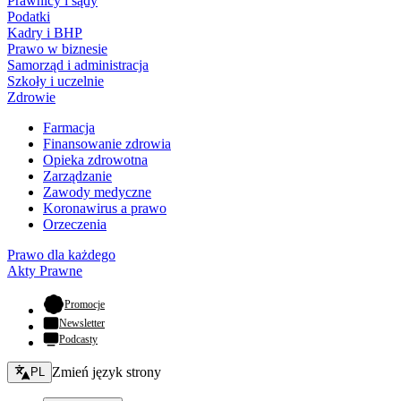
Prawnicy i sądy
Podatki
Kadry i BHP
Prawo w biznesie
Samorząd i administracja
Szkoły i uczelnie
Zdrowie
Farmacja
Finansowanie zdrowia
Opieka zdrowotna
Zarządzanie
Zawody medyczne
Koronawirus a prawo
Orzeczenia
Prawo dla każdego
Akty Prawne
- otwiera się w nowej karcie
Promocje
Newsletter
Podcasty
Zmień język - bieżący:
Zmień język strony
PL