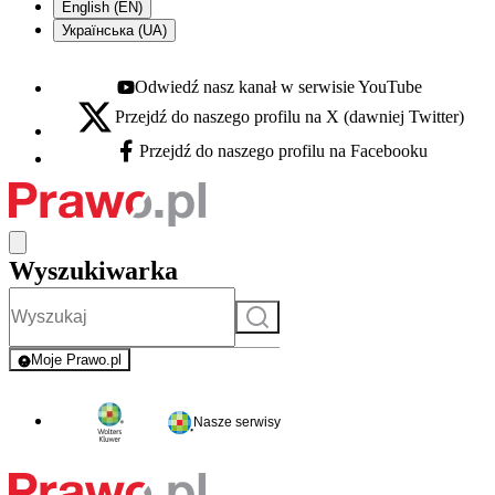
English (EN)
Українська (UA)
Odwiedź nasz kanał w serwisie YouTube
Youtube - otwiera się w nowej karcie
Przejdź do naszego profilu na X (dawniej Twitter)
X - otwiera się w nowej karcie
Przejdź do naszego profilu na Facebooku
Facebook - otwiera się w nowej karcie
Wyszukiwarka
Szukaj
Moje Prawo.pl
- rejestracja i logowanie do serwisu
Nasze serwisy