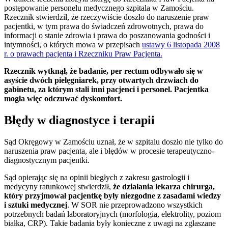
postępowanie personelu medycznego szpitala w Zamościu.
Rzecznik stwierdził, że rzeczywiście doszło do naruszenie praw
pacjentki, w tym prawa do świadczeń zdrowotnych, prawa do
informacji o stanie zdrowia i prawa do poszanowania godności i
intymności, o których mowa w przepisach
ustawy 6 listopada 2008
r. o prawach pacjenta i Rzeczniku Praw Pacjenta.
Rzecznik wytknął, że badanie, per rectum odbywało się w
asyście dwóch pielęgniarek, przy otwartych drzwiach do
gabinetu, za którym stali inni pacjenci i personel. Pacjentka
mogła więc odczuwać dyskomfort.
Błędy w diagnostyce i terapii
Sąd Okręgowy w Zamościu uznał, że w szpitalu doszło nie tylko do
naruszenia praw pacjenta, ale i błędów w procesie terapeutyczno-
diagnostycznym pacjentki.
Sąd opierając się na opinii biegłych z zakresu gastrologii i
medycyny ratunkowej stwierdził,
że działania lekarza chirurga,
który przyjmował pacjentkę były niezgodne z zasadami wiedzy
i sztuki medycznej
. W SOR nie przeprowadzono wszystkich
potrzebnych badań laboratoryjnych (morfologia, elektrolity, poziom
białka, CRP). Takie badania były konieczne z uwagi na zgłaszane