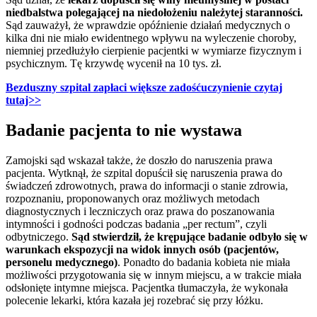
niedbalstwa polegającej na niedołożeniu należytej staranności.
Sąd zauważył, że wprawdzie opóźnienie działań medycznych o
kilka dni nie miało ewidentnego wpływu na wyleczenie choroby,
niemniej przedłużyło cierpienie pacjentki w wymiarze fizycznym i
psychicznym. Tę krzywdę wycenił na 10 tys. zł.
Bezduszny szpital zapłaci większe zadośćuczynienie czytaj
tutaj>>
Badanie pacjenta to nie wystawa
Zamojski sąd wskazał także, że doszło do naruszenia prawa
pacjenta. Wytknął, że szpital dopuścił się naruszenia prawa do
świadczeń zdrowotnych, prawa do informacji o stanie zdrowia,
rozpoznaniu, proponowanych oraz możliwych metodach
diagnostycznych i leczniczych oraz prawa do poszanowania
intymności i godności podczas badania „per rectum”, czyli
odbytniczego.
Sąd stwierdził, że krępujące badanie odbyło się w
warunkach ekspozycji na widok innych osób (pacjentów,
personelu medycznego)
. Ponadto do badania kobieta nie miała
możliwości przygotowania się w innym miejscu, a w trakcie miała
odsłonięte intymne miejsca. Pacjentka tłumaczyła, że wykonała
polecenie lekarki, która kazała jej rozebrać się przy łóżku.