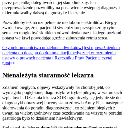
przez pacjentkę dolegliwości i jej stan kliniczny. Ich
przeprowadzenie pozwoliłby na postawienie wstępnej diagnozy i
ukierunkowałby dalszą diagnostykę i leczenie.
Pozwoliłoby też na uzupełnienie niedoboru elektrolitów. Biegły
zwrócił uwagę, że u pacjentki stwierdzono przyśpieszony rytm
serca, co mogło być skutkiem odwodnienia oraz niskiego poziomi
potasu we krwi powodując groźne zaburzenia rytmu serca.
Czy pełnomocnictwo udzielone adwokatowi jest upoważnieniem
pacjenta do dostępu do dokumentacji medycznej w rozumieniu
ustawy o prawach pacjenta i Rzeczniku Praw Pacjenta czytaj
tutaj>>
Nienależyta staranność lekarza
Zdaniem biegłych, objawy wskazywały na chorobę jelit, co
wymagało pogłębionej diagnostyki w trybie pilnym, w warunkach
szpitalnych. Działania lekarza SOR ograniczyły się jedynie się do
diagnostyki obrazowej i oceny stanu zdrowia Anny R., a następnie
skierowania do poradni diagnostycznej, co zdaniem biegłych z
uwagi na wielotygodniowy czas oczekiwania na wizytę w poradni
gastrologa było to działaniem niewłaściwym.
Sąd uznał, że
lekarz dopuścił się winy nieumyślnej w postaci