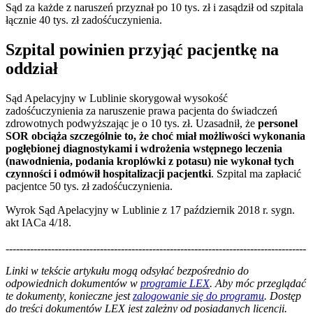
Sąd za każde z naruszeń przyznał po 10 tys. zł i zasądził od szpitala
łącznie 40 tys. zł zadośćuczynienia.
Szpital powinien przyjąć pacjentkę na
oddział
Sąd Apelacyjny w Lublinie skorygował wysokość
zadośćuczynienia za naruszenie prawa pacjenta do świadczeń
zdrowotnych podwyższając je o 10 tys. zł. Uzasadnił, że
personel
SOR obciąża szczególnie to, że choć miał możliwości wykonania
pogłębionej diagnostykami i wdrożenia wstępnego leczenia
(nawodnienia, podania kroplówki z potasu) nie wykonał tych
czynności i odmówił hospitalizacji
pacjentki
. Szpital ma zapłacić
pacjentce 50 tys. zł zadośćuczynienia.
Wyrok Sąd Apelacyjny w Lublinie z 17 październik 2018 r. sygn.
akt IACa 4/18.
--------------------------------------------------------------------------------------
--------------------------------------------------------
Linki w tekście artykułu mogą odsyłać bezpośrednio do
odpowiednich dokumentów w
programie LEX
. Aby móc przeglądać
te dokumenty, konieczne jest
zalogowanie się do programu
. Dostęp
do treści dokumentów LEX jest zależny od posiadanych licencji.