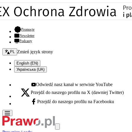
- otwiera się w nowej karcie
Promocje
Newsletter
Podcasty
Zmień język - bieżący:
Zmień język strony
PL
English (EN)
Українська (UA)
Odwiedź nasz kanał w serwisie YouTube
Youtube - otwiera się w nowej karcie
Przejdź do naszego profilu na X (dawniej Twitter)
X - otwiera się w nowej karcie
Przejdź do naszego profilu na Facebooku
Facebook - otwiera się w nowej karcie