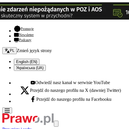
- otwiera się w nowej karcie
Promocje
Newsletter
Podcasty
Zmień język - bieżący:
Zmień język strony
PL
English (EN)
Українська (UA)
Odwiedź nasz kanał w serwisie YouTube
Youtube - otwiera się w nowej karcie
Przejdź do naszego profilu na X (dawniej Twitter)
X - otwiera się w nowej karcie
Przejdź do naszego profilu na Facebooku
Facebook - otwiera się w nowej karcie