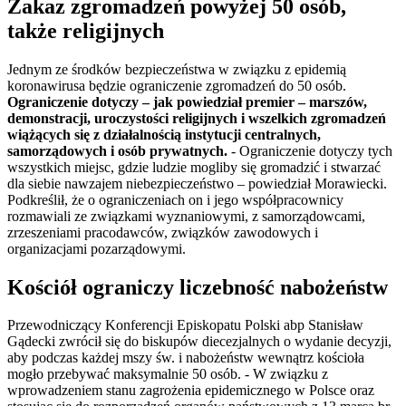
Zakaz zgromadzeń powyżej 50 osób,
także religijnych
Jednym ze środków bezpieczeństwa w związku z epidemią
koronawirusa będzie ograniczenie zgromadzeń do 50 osób.
Ograniczenie dotyczy – jak powiedział premier – marszów,
demonstracji, uroczystości religijnych i wszelkich zgromadzeń
wiążących się z działalnością instytucji centralnych,
samorządowych i osób prywatnych.
- Ograniczenie dotyczy tych
wszystkich miejsc, gdzie ludzie mogliby się gromadzić i stwarzać
dla siebie nawzajem niebezpieczeństwo – powiedział Morawiecki.
Podkreślił, że o ograniczeniach on i jego współpracownicy
rozmawiali ze związkami wyznaniowymi, z samorządowcami,
zrzeszeniami pracodawców, związków zawodowych i
organizacjami pozarządowymi.
Kościół ograniczy liczebność nabożeństw
Przewodniczący Konferencji Episkopatu Polski abp Stanisław
Gądecki zwrócił się do biskupów diecezjalnych o wydanie decyzji,
aby podczas każdej mszy św. i nabożeństw wewnątrz kościoła
mogło przebywać maksymalnie 50 osób. - W związku z
wprowadzeniem stanu zagrożenia epidemicznego w Polsce oraz