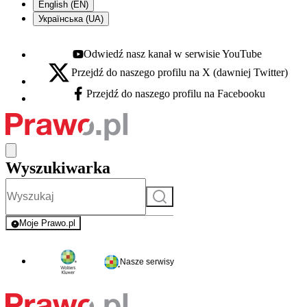
English (EN)
Українська (UA)
Odwiedź nasz kanał w serwisie YouTube
Youtube - otwiera się w nowej karcie
Przejdź do naszego profilu na X (dawniej Twitter)
X - otwiera się w nowej karcie
Przejdź do naszego profilu na Facebooku
Facebook - otwiera się w nowej karcie
Wyszukiwarka
Szukaj
Moje Prawo.pl
- rejestracja i logowanie do serwisu
Nasze serwisy