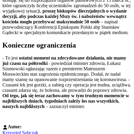
stosując się do rozporządzeń organów państwowych z 13 marca br.,
które ograniczyły liczbę uczestników zgromadzeń do 50 osób, w tej
wyjątkowej sytuacji,
proszę biskupów diecezjalnych o wydanie
decyzji, aby podczas każdej Mszy św. i nabożeństw wewnątrz
kościoła mogło przebywać maksymalnie 50 osób
– napisał
przewodniczący Konferencji Episkopatu Polski abp Stanisław
Gądecki w specjalnym komunikacie przesłanym w piątek mediom.
Konieczne ograniczenia
- To jest
ostatni moment na zdecydowane działania, nie mamy
już czasu na półśrodki
- powiedział minister zdrowia, Łukasz
Szumowski ogłaszając razem z premierem Mateuszem
Morawieckim stan zagrożenia epidemicznego. Dodał, że nadal
mamy szansę na opanowanie rozprzestrzeniania się koronawirusa. -
Czasami lek jest gorzki, a zabieg czy operacja jest trudna, uciążliwa,
czasami zdarza się, że bolesna, ale prowadzi do poprawy zdrowia.
Od tego, jak się teraz zachowamy w tym trudnym momencie w
najbliższych dniach, tygodniach zależy los nas wszystkich,
naszych najbliższych
– zaznaczył minister.
Autor:
Krzysztof Sobczak