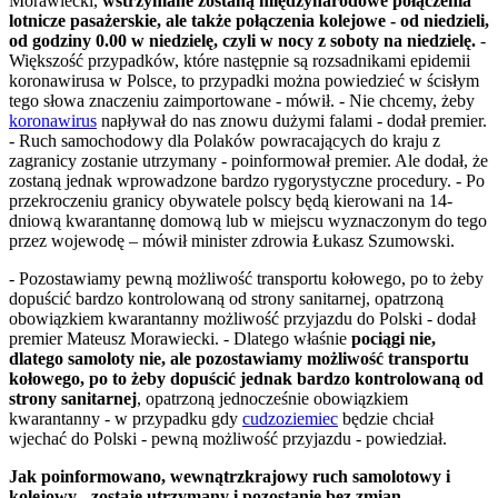
Morawiecki,
wstrzymane zostaną międzynarodowe połączenia
lotnicze pasażerskie, ale także połączenia kolejowe - od niedzieli,
od godziny 0.00 w niedzielę, czyli w nocy z soboty na niedzielę.
-
Większość przypadków, które następnie są rozsadnikami epidemii
koronawirusa w Polsce, to przypadki można powiedzieć w ścisłym
tego słowa znaczeniu zaimportowane - mówił. - Nie chcemy, żeby
koronawirus
napływał do nas znowu dużymi falami - dodał premier.
- Ruch samochodowy dla Polaków powracających do kraju z
zagranicy zostanie utrzymany - poinformował premier. Ale dodał, że
zostaną jednak wprowadzone bardzo rygorystyczne procedury. - Po
przekroczeniu granicy obywatele polscy będą kierowani na 14-
dniową kwarantannę domową lub w miejscu wyznaczonym do tego
przez wojewodę – mówił minister zdrowia Łukasz Szumowski.
- ​Pozostawiamy pewną możliwość transportu kołowego, po to żeby
dopuścić bardzo kontrolowaną od strony sanitarnej, opatrzoną
obowiązkiem kwarantanny możliwość przyjazdu do Polski - dodał
premier Mateusz Morawiecki. - Dlatego właśnie
pociągi nie,
dlatego samoloty nie, ale pozostawiamy możliwość transportu
kołowego, po to żeby dopuścić jednak bardzo kontrolowaną od
strony sanitarnej
, opatrzoną jednocześnie obowiązkiem
kwarantanny - w przypadku gdy
cudzoziemiec
będzie chciał
wjechać do Polski - pewną możliwość przyjazdu - powiedział.
Jak poinformowano, wewnątrzkrajowy ruch samolotowy i
kolejowy - zostaje utrzymany i pozostanie bez zmian
.