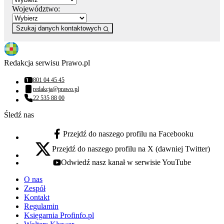
Województwo:
Szukaj danych kontaktowych
Redakcja serwisu Prawo.pl
801 04 45 45
Numer telefonu:
redakcja@prawo.pl
Adres email:
22 535 88 00
Numer telefonu:
Śledź nas
Przejdź do naszego profilu na Facebooku
facebook - otwiera się w nowej karcie
Przejdź do naszego profilu na X (dawniej Twitter)
x - otwiera się w nowej karcie
Odwiedź nasz kanał w serwisie YouTube
youtube - otwiera się w nowej karcie
O nas
Zespół
Kontakt
Regulamin
Księgarnia Profinfo.pl