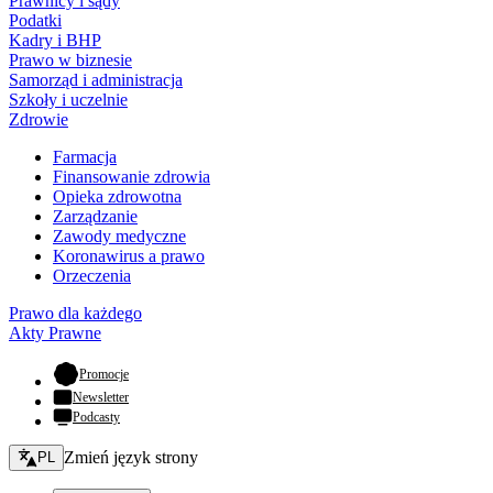
Prawnicy i sądy
Podatki
Kadry i BHP
Prawo w biznesie
Samorząd i administracja
Szkoły i uczelnie
Zdrowie
Farmacja
Finansowanie zdrowia
Opieka zdrowotna
Zarządzanie
Zawody medyczne
Koronawirus a prawo
Orzeczenia
Prawo dla każdego
Akty Prawne
- otwiera się w nowej karcie
Promocje
Newsletter
Podcasty
Zmień język - bieżący:
Zmień język strony
PL