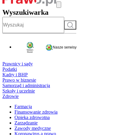
Wyszukiwarka
Szukaj
Nasze serwisy
Prawnicy i sądy
Podatki
Kadry i BHP
Prawo w biznesie
Samorząd i administracja
Szkoły i uczelnie
Zdrowie
Farmacja
Finansowanie zdrowia
Opieka zdrowotna
Zarządzanie
Zawody medyczne
Koronawirus a prawo