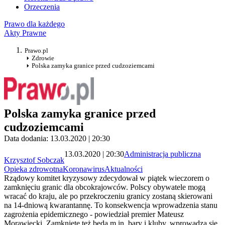
Orzeczenia
Prawo dla każdego
Akty Prawne
Prawo.pl
Zdrowie
Polska zamyka granice przed cudzoziemcami
Polska zamyka granice przed
cudzoziemcami
Data dodania: 13.03.2020 | 20:30
13.03.2020 | 20:30
Administracja publiczna
Krzysztof Sobczak
Opieka zdrowotna
Koronawirus
Aktualności
Rządowy komitet kryzysowy zdecydował w piątek wieczorem o
zamknięciu granic dla obcokrajowców. Polscy obywatele mogą
wracać do kraju, ale po przekroczeniu granicy zostaną skierowani
na 14-dniową kwarantannę. To konsekwencja wprowadzenia stanu
zagrożenia epidemicznego - powiedział premier Mateusz
Morawiecki. Zamknięte też będą m.in. bary i kluby, wprowadza się