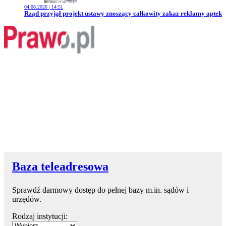
04.08.2026 | 14:51
Przejdź do artykułu:
Rząd przyjął projekt ustawy znoszący całkowity zakaz reklamy aptek
Baza teleadresowa
Sprawdź darmowy dostęp do pełnej bazy m.in. sądów i
urzędów.
Rodzaj instytucji: