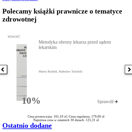
Polecamy książki prawnicze o tematyce
zdrowotnej
Przejdź do: Metodyka obrony lekarza przed sądem lekarskim, Marc
NOWOŚĆ
Metodyka obrony lekarza przed sądem
lekarskim
Poprzednia książka
N
Marcin Burdzik, Radosław Tymiński
10%
Sprawdź
Rabatu
Cena promocyjna: 161,10 zł |
Cena regularna: 179,00 zł
Najniższa cena w ostatnich 30 dniach: 125,31 zł
Ostatnio dodane