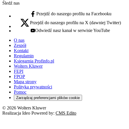
Śledź nas
Przejdź do naszego profilu na Facebooku
facebook - otwiera się w nowej karcie
Przejdź do naszego profilu na X (dawniej Twitter)
x - otwiera się w nowej karcie
Odwiedź nasz kanał w serwisie YouTube
youtube - otwiera się w nowej karcie
O nas
Zespół
Kontakt
Regulamin
Księgarnia Profinfo.pl
Wolters Kluwer
FEPI
FPOP
Mapa strony
Polityka prywatności
Pomoc
Zarządzaj preferencjami plików cookie
© 2026 Wolters Kluwer
Realizacja Ideo Powered by:
CMS Edito