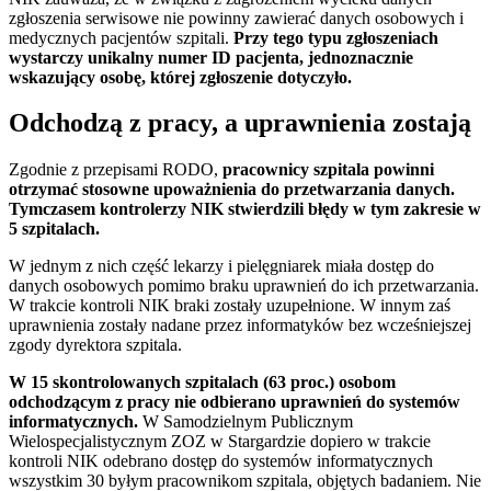
zgłoszenia serwisowe nie powinny zawierać danych osobowych i
medycznych pacjentów szpitali.
Przy tego typu zgłoszeniach
wystarczy unikalny numer ID pacjenta, jednoznacznie
wskazujący osobę, której zgłoszenie dotyczyło.
Odchodzą z pracy, a uprawnienia zostają
Zgodnie z przepisami RODO,
pracownicy szpitala powinni
otrzymać stosowne upoważnienia do przetwarzania danych.
Tymczasem kontrolerzy NIK stwierdzili błędy w tym zakresie w
5 szpitalach.
W jednym z nich część lekarzy i pielęgniarek miała dostęp do
danych osobowych pomimo braku uprawnień do ich przetwarzania.
W trakcie kontroli NIK braki zostały uzupełnione. W innym zaś
uprawnienia zostały nadane przez informatyków bez wcześniejszej
zgody dyrektora szpitala.
W 15 skontrolowanych szpitalach (63 proc.) osobom
odchodzącym z pracy nie odbierano uprawnień do systemów
informatycznych.
W Samodzielnym Publicznym
Wielospecjalistycznym ZOZ w Stargardzie dopiero w trakcie
kontroli NIK odebrano dostęp do systemów informatycznych
wszystkim 30 byłym pracownikom szpitala, objętych badaniem. Nie