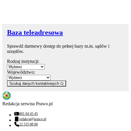
Baza teleadresowa
Sprawdź darmowy dostęp do pełnej bazy m.in. sądów i
urzędów.
Rodzaj instytucji:
Województwo:
Szukaj danych kontaktowych
Redakcja serwisu Prawo.pl
801 04 45 45
Numer telefonu:
redakcja@prawo.pl
Adres email:
22 535 88 00
Numer telefonu: