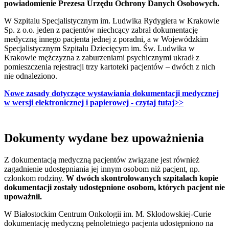
powiadomienie Prezesa Urzędu Ochrony Danych Osobowych.
W Szpitalu Specjalistycznym im. Ludwika Rydygiera w Krakowie
Sp. z o.o. jeden z pacjentów niechcący zabrał dokumentację
medyczną innego pacjenta jednej z poradni, a w Wojewódzkim
Specjalistycznym Szpitalu Dziecięcym im. Św. Ludwika w
Krakowie mężczyzna z zaburzeniami psychicznymi ukradł z
pomieszczenia rejestracji trzy kartoteki pacjentów – dwóch z nich
nie odnaleziono.
Nowe zasady dotyczące wystawiania dokumentacji medycznej
w wersji elektronicznej i papierowej - czytaj tutaj>>
Dokumenty wydane bez upoważnienia
Z dokumentacją medyczną pacjentów związane jest również
zagadnienie udostępniania jej innym osobom niż pacjent, np.
członkom rodziny.
W dwóch skontrolowanych szpitalach kopie
dokumentacji zostały udostępnione osobom, których pacjent nie
upoważnił.
W Białostockim Centrum Onkologii im. M. Skłodowskiej-Curie
dokumentację medyczną pełnoletniego pacjenta udostępniono na