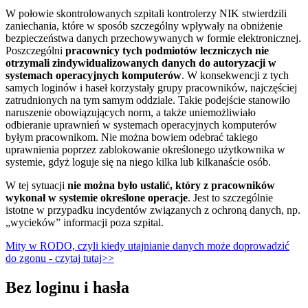
W połowie skontrolowanych szpitali kontrolerzy NIK stwierdzili
zaniechania, które w sposób szczególny wpływały na obniżenie
bezpieczeństwa danych przechowywanych w formie elektronicznej.
Poszczególni
pracownicy tych podmiotów leczniczych nie
otrzymali zindywidualizowanych danych do autoryzacji w
systemach operacyjnych komputerów
. W konsekwencji z tych
samych loginów i haseł korzystały grupy pracowników, najczęściej
zatrudnionych na tym samym oddziale. Takie podejście stanowiło
naruszenie obowiązujących norm, a także uniemożliwiało
odbieranie uprawnień w systemach operacyjnych komputerów
byłym pracownikom. Nie można bowiem odebrać takiego
uprawnienia poprzez zablokowanie określonego użytkownika w
systemie, gdyż loguje się na niego kilka lub kilkanaście osób.
W tej sytuacji
nie można było ustalić, który z pracowników
wykonał w systemie określone operacje
. Jest to szczególnie
istotne w przypadku incydentów związanych z ochroną danych, np.
„wycieków” informacji poza szpital.
Mity w RODO, czyli kiedy utajnianie danych może doprowadzić
do zgonu - czytaj tutaj>>
Bez loginu i hasła