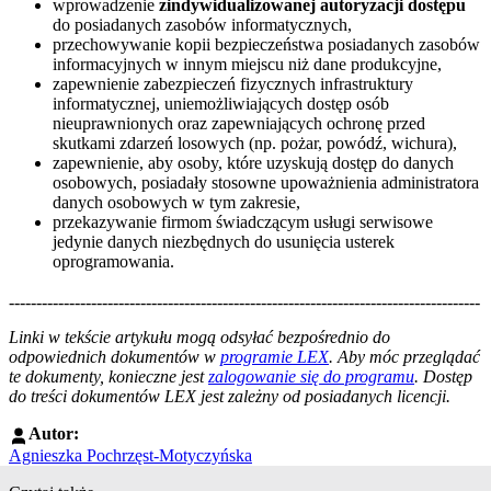
wprowadzenie
zindywidualizowanej autoryzacji dostępu
do posiadanych zasobów informatycznych,
przechowywanie kopii bezpieczeństwa posiadanych zasobów
informacyjnych w innym miejscu niż dane produkcyjne,
zapewnienie zabezpieczeń fizycznych infrastruktury
informatycznej, uniemożliwiających dostęp osób
nieuprawnionych oraz zapewniających ochronę przed
skutkami zdarzeń losowych (np. pożar, powódź, wichura),
zapewnienie, aby osoby, które uzyskują dostęp do danych
osobowych, posiadały stosowne upoważnienia administratora
danych osobowych w tym zakresie,
przekazywanie firmom świadczącym usługi serwisowe
jedynie danych niezbędnych do usunięcia usterek
oprogramowania.
--------------------------------------------------------------------------------------
--------------------------------------------------------
Linki w tekście artykułu mogą odsyłać bezpośrednio do
odpowiednich dokumentów w
programie LEX
. Aby móc przeglądać
te dokumenty, konieczne jest
zalogowanie się do programu
. Dostęp
do treści dokumentów LEX jest zależny od posiadanych licencji.
Autor:
Agnieszka Pochrzęst-Motyczyńska