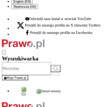
English (EN)
Українська (UA)
Odwiedź nasz kanał w serwisie YouTube
Youtube - otwiera się w nowej karcie
Przejdź do naszego profilu na X (dawniej Twitter)
X - otwiera się w nowej karcie
Przejdź do naszego profilu na Facebooku
Facebook - otwiera się w nowej karcie
Wyszukiwarka
Szukaj
Moje Prawo.pl
- rejestracja i logowanie do serwisu
Nasze serwisy