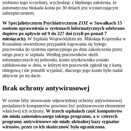
zrobiono tego wcześniej, wychodząc z błędnego założenia, że
automatyczna blokada konta po 30 dniach jest wystarczającym
zabezpieczeniem.
W Specjalistycznym Psychiatrycznym ZOZ w Suwałkach 15
osobom uprawnienia w systemach informatycznych odebrano
dopiero po upływie od 9 do 227 dni (czyli po ponad 7
miesiącach).
W Szpitalu Wojewódzkim im. Mikołaja Kopernika w
Koszalinie stwierdzono przypadek logowania się byłego
pracownika do systemu operacyjnego po dniu zakończenia przez
niego pracy w szpitalu. Według pracowników służb
informatycznych tej jednostki, konto użytkownika zostało
zablokowane w dniu, w którym ten pracownik zgłosił się z kartą
obiegową i nie potrafili wyjaśnić, dlaczego jego konto było nadal
aktywne po tej dacie.
Brak ochrony antywirusowej
W ocenie Izby stosowanie odpowiedniej ochrony antywirusowej
posiadanych komputerów powinno być podstawowym elementem
właściwej ich ochrony.
W trzech szpitalach część komputerów
nie miała zainstalowanego takiego programu, a w czterech
programy antywirusowe nie miały aktualnej bazy sygnatur
wirusów, przez co ich skuteczność była ograniczona.