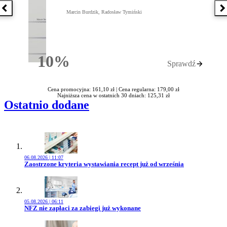
Poprzednia książka
N
Marcin Burdzik, Radosław Tymiński
10%
Sprawdź
Rabatu
Cena promocyjna: 161,10 zł |
Cena regularna: 179,00 zł
Najniższa cena w ostatnich 30 dniach: 125,31 zł
Ostatnio dodane
06.08.2026 | 11:07
Przejdź do artykułu:
Zaostrzone kryteria wystawiania recept już od września
05.08.2026 | 06:11
Przejdź do artykułu:
NFZ nie zapłaci za zabiegi już wykonane