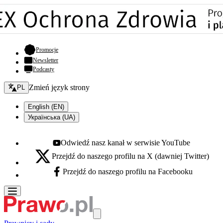
- otwiera się w nowej karcie
Promocje
Newsletter
Podcasty
Zmień język - bieżący:
Zmień język strony
PL
English (EN)
Українська (UA)
Odwiedź nasz kanał w serwisie YouTube
Youtube - otwiera się w nowej karcie
Przejdź do naszego profilu na X (dawniej Twitter)
X - otwiera się w nowej karcie
Przejdź do naszego profilu na Facebooku
Facebook - otwiera się w nowej karcie