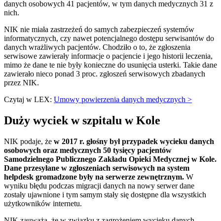
danych osobowych 41 pacjentów, w tym danych medycznych 31 z
nich.
NIK nie miała zastrzeżeń do samych zabezpieczeń systemów
informatycznych, czy nawet potencjalnego dostępu serwisantów do
danych wrażliwych pacjentów. Chodziło o to, że zgłoszenia
serwisowe zawierały informacje o pacjencie i jego historii leczenia,
mimo że dane te nie były konieczne do usunięcia usterki. Takie dane
zawierało nieco ponad 3 proc. zgłoszeń serwisowych zbadanych
przez NIK.
Czytaj w LEX:
Umowy powierzenia danych medycznych >
Duży wyciek w szpitalu w Kole
NIK podaje, że
w 2017 r. głośny był przypadek wycieku danych
osobowych oraz medycznych 50 tysięcy pacjentów
Samodzielnego Publicznego Zakładu Opieki Medycznej w Kole.
Dane przesyłane w zgłoszeniach serwisowych na system
helpdesk gromadzone były na serwerze zewnętrznym.
W
wyniku błędu podczas migracji danych na nowy serwer dane
zostały ujawnione i tym samym stały się dostępne dla wszystkich
użytkowników internetu.
NIK zauważa, że w związku z zagrożeniem wycieku danych