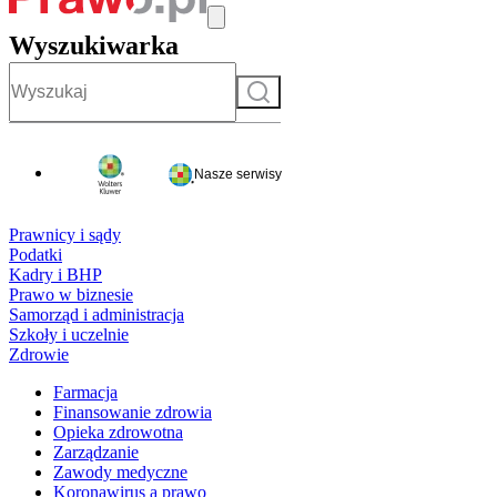
Wyszukiwarka
Szukaj
Nasze serwisy
Prawnicy i sądy
Podatki
Kadry i BHP
Prawo w biznesie
Samorząd i administracja
Szkoły i uczelnie
Zdrowie
Farmacja
Finansowanie zdrowia
Opieka zdrowotna
Zarządzanie
Zawody medyczne
Koronawirus a prawo