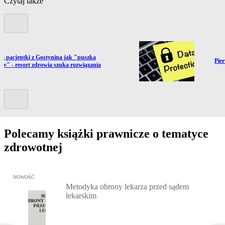
Czytaj także
Poprzedni slide
ź do artykułu:
a pacjentki z Gostynina jak "puszka
Prze
Pie
ry" - resort zdrowia szuka rozwiązania
Kolejny slide
Polecamy książki prawnicze o tematyce
zdrowotnej
Przejdź do: Metodyka obrony lekarza przed sądem lekarskim, Marc
NOWOŚĆ
Metodyka obrony lekarza przed sądem
lekarskim