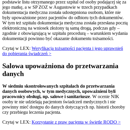
podstawie listu otrzymanego przez szpital od osoby podającej się za
jego matkę, a w SP ZOZ w Augustowie w trzech przypadkach
dokumentacja medyczna została udostępniona osobom, które nie
były upoważnione przez pacjentów do odbioru tych dokumentów.
W tym też szpitalu dokumentacja medyczna została przesłana pocztą
elektroniczną na wniosek złożony tą samą drogą, podczas gdy –
zgodnie z obowiązującą w szpitalu procedurą – warunkiem wydania
dokumentacji powinno być okazanie dokumentu tożsamości.
Czytaj w LEX:
Weryfikacja tożsamości pacjenta i jego uprawnień
do pobierania świadczeń >
Salowa upoważniona do przetwarzania
danych
W siedmiu skontrolowanych szpitalach do przetwarzania
danych osobowych, w tym medycznych, upoważnieni byli
pracownicy obsługi, np. salowe i sanitariusze
. W ocenie NIK
osoby te nie udzielają pacjentom świadczeń medycznych i nie
powinny mieć dostępu do danych dotyczących np. historii choroby
czy przebiegu leczenia pacjenta.
Czytaj w LEX:
Korzystanie z praw pacjenta w świetle RODO >