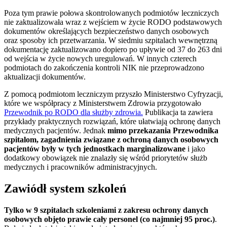
Poza tym prawie połowa skontrolowanych podmiotów leczniczych
nie zaktualizowała wraz z wejściem w życie RODO podstawowych
dokumentów określających bezpieczeństwo danych osobowych
oraz sposoby ich przetwarzania. W siedmiu szpitalach wewnętrzną
dokumentację zaktualizowano dopiero po upływie od 37 do 263 dni
od wejścia w życie nowych uregulowań. W innych czterech
podmiotach do zakończenia kontroli NIK nie przeprowadzono
aktualizacji dokumentów.
Z pomocą podmiotom leczniczym przyszło Ministerstwo Cyfryzacji,
które we współpracy z Ministerstwem Zdrowia przygotowało
Przewodnik po RODO dla służby zdrowia.
Publikacja ta zawiera
przykłady praktycznych rozwiązań, które ułatwiają ochronę danych
medycznych pacjentów. Jednak
mimo przekazania Przewodnika
szpitalom, zagadnienia związane z ochroną danych osobowych
pacjentów były w tych jednostkach marginalizowane
i jako
dodatkowy obowiązek nie znalazły się wśród priorytetów służb
medycznych i pracowników administracyjnych.
Zawiódł system szkoleń
Tylko w 9 szpitalach szkoleniami z zakresu ochrony danych
osobowych objęto prawie cały personel (co najmniej 95 proc.)
.