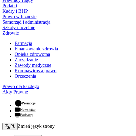
Prawnicy i sądy
Podatki
Kadry i BHP
Prawo w biznesie
Samorząd i administracja
Szkoły i uczelnie
Zdrowie
Farmacja
Finansowanie zdrowia
Opieka zdrowotna
Zarządzanie
Zawody medyczne
Koronawirus a prawo
Orzeczenia
Prawo dla każdego
Akty Prawne
- otwiera się w nowej karcie
Promocje
Newsletter
Podcasty
Zmień język - bieżący:
Zmień język strony
PL