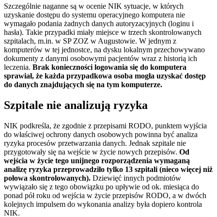
Szczególnie naganne są w ocenie NIK sytuacje, w których
uzyskanie dostępu do systemu operacyjnego komputera nie
wymagało podania żadnych danych autoryzacyjnych (loginu i
hasła). Takie przypadki miały miejsce w trzech skontrolowanych
szpitalach, m.in. w SP ZOZ w Augustowie. W jednym z
komputerów w tej jednostce, na dysku lokalnym przechowywano
dokumenty z danymi osobowymi pacjentów wraz z historią ich
leczenia.
Brak konieczności logowania się do komputera
sprawiał, że każda przypadkowa osoba mogła uzyskać dostęp
do danych znajdujących się na tym komputerze.
Szpitale nie analizują ryzyka
NIK podkreśla, że zgodnie z przepisami RODO, punktem wyjścia
do właściwej ochrony danych osobowych powinna być analiza
ryzyka procesów przetwarzania danych. Jednak szpitale nie
przygotowały się na wejście w życie nowych przepisów.
Od
wejścia w życie tego unijnego rozporządzenia wymaganą
analizę ryzyka przeprowadziło tylko 13 szpitali (nieco więcej niż
połowa skontrolowanych).
Dziewięć innych podmiotów
wywiązało się z tego obowiązku po upływie od ok. miesiąca do
ponad pół roku od wejścia w życie przepisów RODO, a w dwóch
kolejnych impulsem do wykonania analizy była dopiero kontrola
NIK.