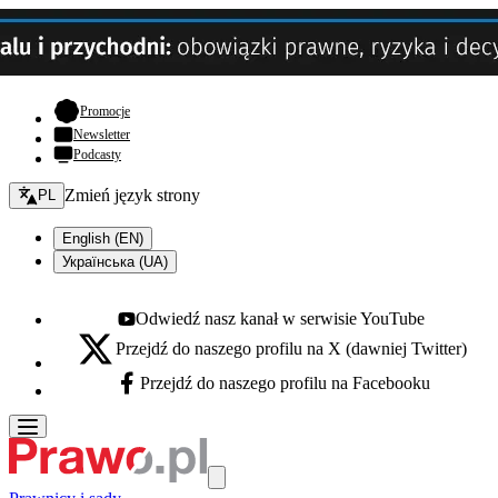
- otwiera się w nowej karcie
Promocje
Newsletter
Podcasty
Zmień język - bieżący:
Zmień język strony
PL
English (EN)
Українська (UA)
Odwiedź nasz kanał w serwisie YouTube
Youtube - otwiera się w nowej karcie
Przejdź do naszego profilu na X (dawniej Twitter)
X - otwiera się w nowej karcie
Przejdź do naszego profilu na Facebooku
Facebook - otwiera się w nowej karcie