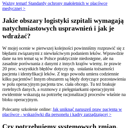
Ważny temat! Standardy ochrony małoletnich w placówce
medycznej >
Jakie obszary logistyki szpitali wymagają
natychmiastowych usprawnień i jak je
wdrażać?
W mojej ocenie w pierwszej kolejności powinniśmy rozprawić się z
błędami związanymi z niewłaściwym podaniem leków. Wprawdzie
dane na ten temat są w Polsce praktycznie niedostępne, ale na
zasadnie porównania z danymi z innych krajów wiemy, że prawie
20 proc. wszystkich błędów dotyczy np. ustalania tożsamości
pacjenta i identyfikacji leków. Z tego powodu umiera codziennie
kilku pacjentów! Innym obszarem są błędy dotyczące pozostawienia
w polu operacyjnym pacjenta tzw. ciała obcego. Tu też brakuje
rzetelnych danych, a rozmowy z pielęgniarkami operacyjnymi
ewidentnie wskazują na potrzebę racjonalizacji procesów właśnie na
bloku operacyjnym.
Polecamy szkolenie online:
Jak uniknąć naruszeń praw pacjenta w
placówce - wskazówki dla personelu i kadry zarządzającej >
Czy potrzebujemy systemowych zmian,