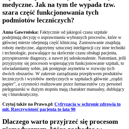
medyczne. Jak na tym tle wypada tzw.
szara część funkcjonowania tych
podmiotów leczniczych?
Anna Gawrońska:
Faktycznie od jakiegoś czasu szpitale
podejmują decyzję o usprawnianiu wybranych procesów, które w
głównej mierze obejmują część kliniczną. Zastosowanie znajdują
roboty medyczne, algorytmy sztucznej inteligencji czy inne techniki
i technologie, pozwalające na skrócenie czasu obsługi pacjenta,
przyspieszenie diagnozy, a nawet jej udoskonalenie. Natomiast, jeśli
przyjrzymy się procesom wspierającym funkcjonowanie szpitali, to
uświadamiamy sobie, jak postępuje asymetria w rozwoju tych
dwóch obszarów. W zakresie zarządzania przepływem produktów
leczniczych i wyrobów medycznych w szpitalach głównie „rządzi
papier”, a czynności realizowane przez farmaceutów czy personel
pielęgniarski w dużym stopniu mają charakter manualny, dublujący
się i biurokratyczny.
Czytaj także na Prawo.pl:
Cyfryzacja w ochronie zdrowia to
mit. Rzeczywistość pacjenta to lata 90
Dlaczego warto przyjrzeć się procesom