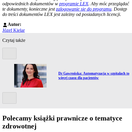
odpowiednich dokumentów w
programie LEX
. Aby móc przeglądać
te dokumenty, konieczne jest
zalogowanie się do programu
. Dostęp
do treści dokumentów LEX jest zależny od posiadanych licencji.
Autor:
Józef Kielar
Czytaj także
Poprzedni slide
Przejdź do artykułu:
Dr Gawrońska: Automatyzacja w szpitalach to
więcej czasu dla pacjentów
Kolejny slide
Polecamy książki prawnicze o tematyce
zdrowotnej