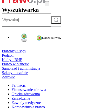
Wyszukiwarka
Szukaj
Nasze serwisy
Prawnicy i sądy
Podatki
Kadry i BHP
Prawo w biznesie
Samorząd i administracja
Szkoły i uczelnie
Zdrowie
Farmacja
Finansowanie zdrowia
Opieka zdrowotna
Zarządzanie
Zawody medyczne
Koronawirus a prawo