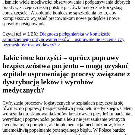
i istnieje wiele możliwości obserwowania i podpatrywania dobrych
praktyk, z czego zresztą polskie placówki medyczne korzystają
coraz częściej. Absolutnie konieczne są szkolenia po to, aby
kompleksowo wyjaśnić pracownikom nowe podejście i nowe
sposoby postępowania.
Czytaj też w LEX:
Diagnoza pielęgniarska w kontekście
samodzielnego ordynowania leków – usprawnienie leczenia czy
bezmyślność ustawodawcy? >
Jakie inne korzyści – oprócz poprawy
bezpieczeństwa pacjenta – mogą uzyskać
szpitale usprawniając procesy związane z
dystrybucją leków i wyrobów
medycznych?
Cyfryzacja procesów logistycznych w szpitalach przyczynia się
również do poprawy bezpieczeństwa personelu medycznego. Celem
wdrażania np. skanowania kodów kreskowych przy łóżku pacjenta i
weryfikacji poprawności podania leku nie jest szukanie winnych
ewentualnych pomyłek, ale implementacja mechanizmów, które
uniemożliwią popełnienie potencjalnego błędu. W Polsce bardzo