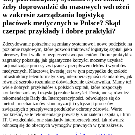
żeby doprowadzić do masowych wdrożeń
w zakresie zarządzania logistyką
placówek medycznych w Polsce? Skąd
czerpać przykłady i dobre praktyki?
Zdecydowanie potrzebne są zmiany systemowe i nowe podejście na
poziomie rządowym, które pozwoli traktować logistykę szpitali jako
pierwszy front walki o bezpieczeństwo pacjentów. Dobre praktyki z
zagranicy pokazują, jak gigantyczne korzyści możemy uzyskać
racjonalizując procesy związane z przepływem leków i wyrobów
medycznych. Kluczową kwestią jest w tym przypadku dojrzałość
infrastruktury teleinformatycznej, interoperacyjności standardów, jak
również szeroko rozumiane doświadczenie użytkownika. Mamy też
wiele dobrych przykładów z polskich szpitali, które rozpoczęły
konkretne zmiany i uzyskują realne korzyści. Dostępne są również
rekomendacje Rady ds. Interoperacyjności, odwołujące się do
metod i mechanizmów standaryzacji i cyfryzacji procesów
związanych z przepływem produktów ochrony zdrowia. Warto
podkreślić, że te rekomendacje powstały z udziałem i szpitali, i firm
IT. Uwzględniają one standardy interoperacyjności, jak również
odnoszą się do obecnych wymogów prawnych w tym zakresie.