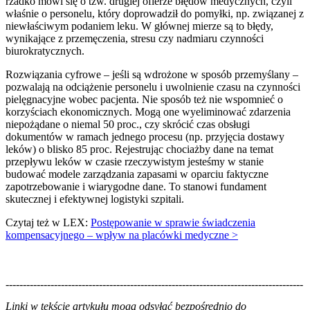
rzadko mówi się o tzw. drugiej ofierze błędów medycznych, czyli
właśnie o personelu, który doprowadził do pomyłki, np. związanej z
niewłaściwym podaniem leku. W głównej mierze są to błędy,
wynikające z przemęczenia, stresu czy nadmiaru czynności
biurokratycznych.
Rozwiązania cyfrowe – jeśli są wdrożone w sposób przemyślany –
pozwalają na odciążenie personelu i uwolnienie czasu na czynności
pielęgnacyjne wobec pacjenta. Nie sposób też nie wspomnieć o
korzyściach ekonomicznych. Mogą one wyeliminować zdarzenia
niepożądane o niemal 50 proc., czy skrócić czas obsługi
dokumentów w ramach jednego procesu (np. przyjęcia dostawy
leków) o blisko 85 proc. Rejestrując chociażby dane na temat
przepływu leków w czasie rzeczywistym jesteśmy w stanie
budować modele zarządzania zapasami w oparciu faktyczne
zapotrzebowanie i wiarygodne dane. To stanowi fundament
skutecznej i efektywnej logistyki szpitali.
Czytaj też w LEX:
Postępowanie w sprawie świadczenia
kompensacyjnego – wpływ na placówki medyczne >
--------------------------------------------------------------------------------------
--------------------------------------------------------
Linki w tekście artykułu mogą odsyłać bezpośrednio do