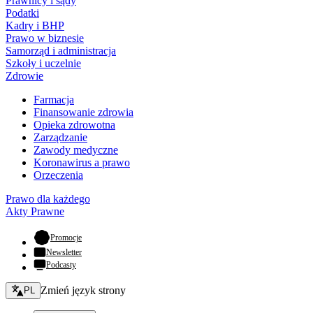
Prawnicy i sądy
Podatki
Kadry i BHP
Prawo w biznesie
Samorząd i administracja
Szkoły i uczelnie
Zdrowie
Farmacja
Finansowanie zdrowia
Opieka zdrowotna
Zarządzanie
Zawody medyczne
Koronawirus a prawo
Orzeczenia
Prawo dla każdego
Akty Prawne
- otwiera się w nowej karcie
Promocje
Newsletter
Podcasty
Zmień język - bieżący:
Zmień język strony
PL