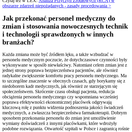
Czytaj też w LEX:
Analiza Przyczyn Źródłowych (RCA) w
obszarze zdarzeń niepożądanych - zasady procedowania >
Jak przekonać personel medyczny do
zmian i stosowania nowoczesnych technik
i technologii sprawdzonych w innych
branżach?
Każda zmiana może być źródłem lęku, a także wzbudzać w
personelu medycznym poczucie, że dotychczasowe czynności były
wykonywane w sposób niewłaściwy. Natomiast celem zmian jest z
jednej strony poprawa bezpieczeństwa pacjentów, ale również
radykalne zwiększenie komfortu pracy personelu medycznego. Ma
to szczególne znaczenie w obecnych czasach, gdy borykamy się z
niedoborem kadr medycznych, jak również ze starzejącym się
społeczeństwem. Skrócenie czasu obsługi pacjenta, redukcja
obciążenia personelu medycznego czy wspomniana wcześniej
poprawa efektywności ekonomicznej placówek odgrywają
kluczową rolę z punktu widzenia podnoszenia jakości świadczeń
medycznych, a zwłaszcza bezpieczeństwa farmakoterapii. Dobrym
sposobem przekonania personelu do zmian jest umożliwienie
wymiany doświadczeń z innymi placówkami, które wdrożyły
podobne rozwiązania. Otwartość szpitali w Polsce i zagranicą rośnie