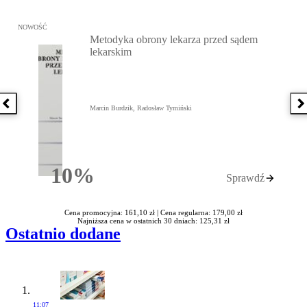
Przejdź do: Metodyka obrony lekarza przed sądem lekarskim, Marc
NOWOŚĆ
Metodyka obrony lekarza przed sądem
lekarskim
Poprzednia książka
N
Marcin Burdzik, Radosław Tymiński
10%
Sprawdź
Rabatu
Cena promocyjna: 161,10 zł |
Cena regularna: 179,00 zł
Najniższa cena w ostatnich 30 dniach: 125,31 zł
Ostatnio dodane
11:07