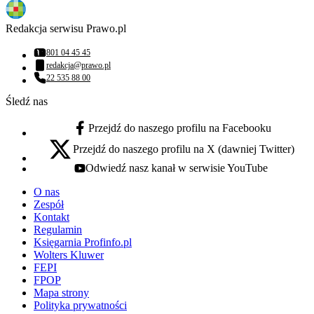
Redakcja serwisu Prawo.pl
801 04 45 45
Numer telefonu:
redakcja@prawo.pl
Adres email:
22 535 88 00
Numer telefonu:
Śledź nas
Przejdź do naszego profilu na Facebooku
facebook - otwiera się w nowej karcie
Przejdź do naszego profilu na X (dawniej Twitter)
x - otwiera się w nowej karcie
Odwiedź nasz kanał w serwisie YouTube
youtube - otwiera się w nowej karcie
O nas
Zespół
Kontakt
Regulamin
Księgarnia Profinfo.pl
Wolters Kluwer
FEPI
FPOP
Mapa strony
Polityka prywatności