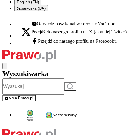
English (EN)
Українська (UA)
Odwiedź nasz kanał w serwisie YouTube
Youtube - otwiera się w nowej karcie
Przejdź do naszego profilu na X (dawniej Twitter)
X - otwiera się w nowej karcie
Przejdź do naszego profilu na Facebooku
Facebook - otwiera się w nowej karcie
Wyszukiwarka
Szukaj
Moje Prawo.pl
- rejestracja i logowanie do serwisu
Nasze serwisy