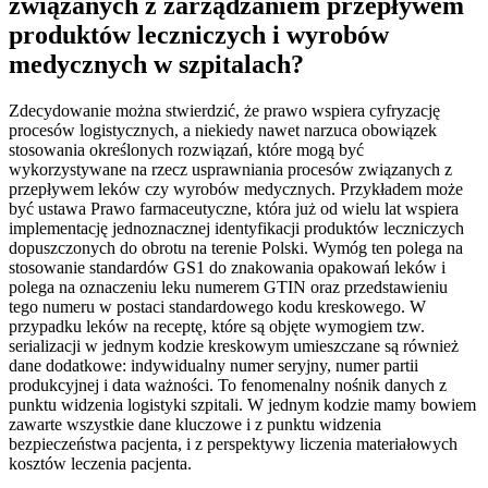
związanych z zarządzaniem przepływem
produktów leczniczych i wyrobów
medycznych w szpitalach?
Zdecydowanie można stwierdzić, że prawo wspiera cyfryzację
procesów logistycznych, a niekiedy nawet narzuca obowiązek
stosowania określonych rozwiązań, które mogą być
wykorzystywane na rzecz usprawniania procesów związanych z
przepływem leków czy wyrobów medycznych. Przykładem może
być ustawa Prawo farmaceutyczne, która już od wielu lat wspiera
implementację jednoznacznej identyfikacji produktów leczniczych
dopuszczonych do obrotu na terenie Polski. Wymóg ten polega na
stosowanie standardów GS1 do znakowania opakowań leków i
polega na oznaczeniu leku numerem GTIN oraz przedstawieniu
tego numeru w postaci standardowego kodu kreskowego. W
przypadku leków na receptę, które są objęte wymogiem tzw.
serializacji w jednym kodzie kreskowym umieszczane są również
dane dodatkowe: indywidualny numer seryjny, numer partii
produkcyjnej i data ważności. To fenomenalny nośnik danych z
punktu widzenia logistyki szpitali. W jednym kodzie mamy bowiem
zawarte wszystkie dane kluczowe i z punktu widzenia
bezpieczeństwa pacjenta, i z perspektywy liczenia materiałowych
kosztów leczenia pacjenta.