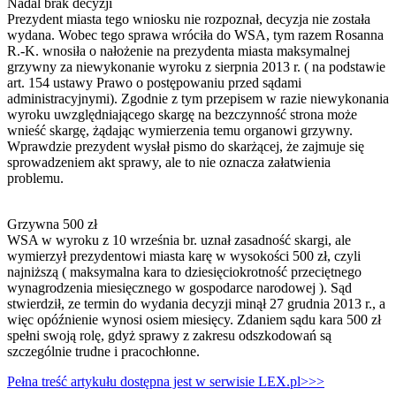
Nadal brak decyzji
Prezydent miasta tego wniosku nie rozpoznał, decyzja nie została
wydana. Wobec tego sprawa wróciła do WSA, tym razem Rosanna
R.-K. wnosiła o nałożenie na prezydenta miasta maksymalnej
grzywny za niewykonanie wyroku z sierpnia 2013 r. ( na podstawie
art. 154 ustawy Prawo o postępowaniu przed sądami
administracyjnymi). Zgodnie z tym przepisem w razie niewykonania
wyroku uwzględniającego skargę na bezczynność strona może
wnieść skargę, żądając wymierzenia temu organowi grzywny.
Wprawdzie prezydent wysłał pismo do skarżącej, że zajmuje się
sprowadzeniem akt sprawy, ale to nie oznacza załatwienia
problemu.
Grzywna 500 zł
WSA w wyroku z 10 września br. uznał zasadność skargi, ale
wymierzył prezydentowi miasta karę w wysokości 500 zł, czyli
najniższą ( maksymalna kara to dziesięciokrotność przeciętnego
wynagrodzenia miesięcznego w gospodarce narodowej ). Sąd
stwierdził, ze termin do wydania decyzji minął 27 grudnia 2013 r., a
więc opóźnienie wynosi osiem miesięcy. Zdaniem sądu kara 500 zł
spełni swoją rolę, gdyż sprawy z zakresu odszkodowań są
szczególnie trudne i pracochłonne.
Pełna treść artykułu dostępna jest w serwisie LEX.pl>>>