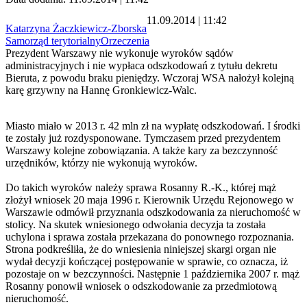
11.09.2014 | 11:42
Katarzyna Żaczkiewicz-Zborska
Samorząd terytorialny
Orzeczenia
Prezydent Warszawy nie wykonuje wyroków sądów
administracyjnych i nie wypłaca odszkodowań z tytułu dekretu
Bieruta, z powodu braku pieniędzy. Wczoraj WSA nałożył kolejną
karę grzywny na Hannę Gronkiewicz-Walc.
Miasto miało w 2013 r. 42 mln zł na wypłatę odszkodowań. I środki
te zostały już rozdysponowane. Tymczasem przed prezydentem
Warszawy kolejne zobowiązania. A także kary za bezczynność
urzędników, którzy nie wykonują wyroków.
Do takich wyroków należy sprawa Rosanny R.-K., której mąż
złożył wniosek 20 maja 1996 r. Kierownik Urzędu Rejonowego w
Warszawie odmówił przyznania odszkodowania za nieruchomość w
stolicy. Na skutek wniesionego odwołania decyzja ta została
uchylona i sprawa została przekazana do ponownego rozpoznania.
Strona podkreśliła, że do wniesienia niniejszej skargi organ nie
wydał decyzji kończącej postępowanie w sprawie, co oznacza, iż
pozostaje on w bezczynności. Następnie 1 października 2007 r. mąż
Rosanny ponowił wniosek o odszkodowanie za przedmiotową
nieruchomość.