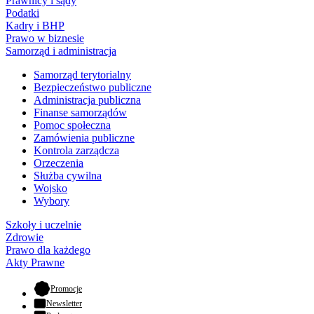
Prawnicy i sądy
Podatki
Kadry i BHP
Prawo w biznesie
Samorząd i administracja
Samorząd terytorialny
Bezpieczeństwo publiczne
Administracja publiczna
Finanse samorządów
Pomoc społeczna
Zamówienia publiczne
Kontrola zarządcza
Orzeczenia
Służba cywilna
Wojsko
Wybory
Szkoły i uczelnie
Zdrowie
Prawo dla każdego
Akty Prawne
- otwiera się w nowej karcie
Promocje
Newsletter