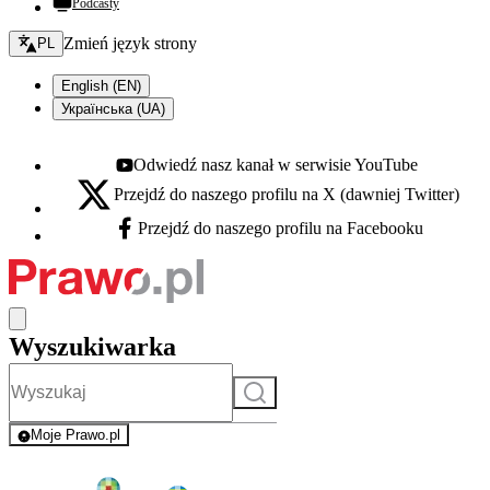
Podcasty
Zmień język - bieżący:
Zmień język strony
PL
English (EN)
Українська (UA)
Odwiedź nasz kanał w serwisie YouTube
Youtube - otwiera się w nowej karcie
Przejdź do naszego profilu na X (dawniej Twitter)
X - otwiera się w nowej karcie
Przejdź do naszego profilu na Facebooku
Facebook - otwiera się w nowej karcie
Wyszukiwarka
Szukaj
Moje Prawo.pl
- rejestracja i logowanie do serwisu