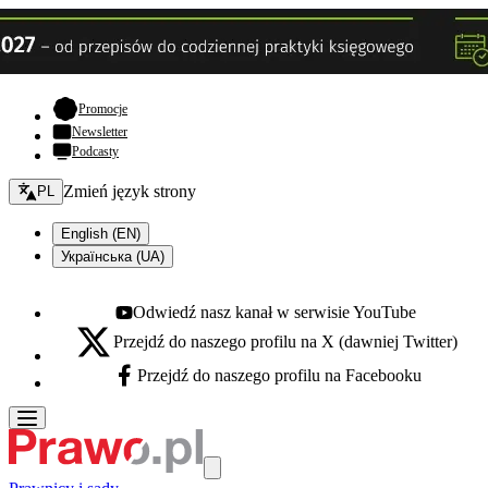
- otwiera się w nowej karcie
Promocje
Newsletter
Podcasty
Zmień język - bieżący:
Zmień język strony
PL
English (EN)
Українська (UA)
Odwiedź nasz kanał w serwisie YouTube
Youtube - otwiera się w nowej karcie
Przejdź do naszego profilu na X (dawniej Twitter)
X - otwiera się w nowej karcie
Przejdź do naszego profilu na Facebooku
Facebook - otwiera się w nowej karcie