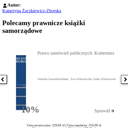
Autor:
Katarzyna Żaczkiewicz-Zborska
Polecamy prawnicze książki
samorządowe
Przejdź do: Prawo zamówień publicznych. Komentarz, Andrzela G
Prawo zamówień publicznych. Komentarz
Andrzela Gawrońska-Baran , Ewa Wiktorowska, Adam Wiktorowski
Poprzednia książka
N
10%
Sprawdź
Rabatu
Cena promocyjna: 228,60 zł |
Cena regularna: 254,00 zł