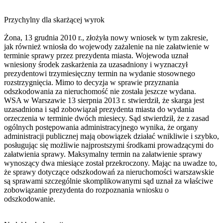
Przychylny dla skarżącej wyrok
Żona, 13 grudnia 2010 r., złożyła nowy wniosek w tym zakresie,
jak również wniosła do wojewody zażalenie na nie załatwienie w
terminie sprawy przez prezydenta miasta. Wojewoda uznał
wniesiony środek zaskarżenia za uzasadniony i wyznaczył
prezydentowi trzymiesięczny termin na wydanie stosownego
rozstrzygnięcia. Mimo to decyzja w sprawie przyznania
odszkodowania za nieruchomość nie została jeszcze wydana.
WSA w Warszawie 13 sierpnia 2013 r. stwierdził, że skarga jest
uzasadniona i sąd zobowiązał prezydenta miasta do wydania
orzeczenia w terminie dwóch miesiecy. Sąd stwierdził, że z zasad
ogólnych postępowania administracyjnego wynika, że organy
administracji publicznej mają obowiązek działać wnikliwie i szybko,
posługując się możliwie najprostszymi środkami prowadzącymi do
załatwienia sprawy. Maksymalny termin na załatwienie sprawy
wynoszący dwa miesiące został przekroczony. Mając na uwadze to,
że sprawy dotyczące odszkodowań za nieruchomości warszawskie
są sprawami szczególnie skomplikowanymi sąd uznał za właściwe
zobowiązanie prezydenta do rozpoznania wniosku o
odszkodowanie.