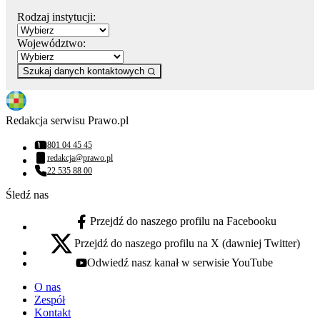
Rodzaj instytucji:
Województwo:
Szukaj danych kontaktowych
Redakcja serwisu Prawo.pl
801 04 45 45
Numer telefonu:
redakcja@prawo.pl
Adres email:
22 535 88 00
Numer telefonu:
Śledź nas
Przejdź do naszego profilu na Facebooku
facebook - otwiera się w nowej karcie
Przejdź do naszego profilu na X (dawniej Twitter)
x - otwiera się w nowej karcie
Odwiedź nasz kanał w serwisie YouTube
youtube - otwiera się w nowej karcie
O nas
Zespół
Kontakt