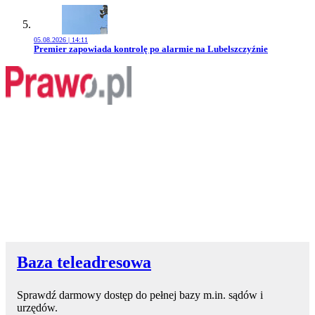
05.08.2026 | 14:11
Przejdź do artykułu:
Premier zapowiada kontrolę po alarmie na Lubelszczyźnie
Baza teleadresowa
Sprawdź darmowy dostęp do pełnej bazy m.in. sądów i
urzędów.