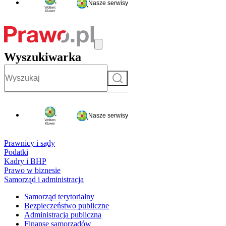
Nasze serwisy
Wyszukiwarka
Szukaj
Nasze serwisy
Prawnicy i sądy
Podatki
Kadry i BHP
Prawo w biznesie
Samorząd i administracja
Samorząd terytorialny
Bezpieczeństwo publiczne
Administracja publiczna
Finanse samorządów