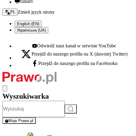
Podcasty
Zmień język - bieżący:
Zmień język strony
PL
English (EN)
Українська (UA)
Odwiedź nasz kanał w serwisie YouTube
Youtube - otwiera się w nowej karcie
Przejdź do naszego profilu na X (dawniej Twitter)
X - otwiera się w nowej karcie
Przejdź do naszego profilu na Facebooku
Facebook - otwiera się w nowej karcie
Wyszukiwarka
Szukaj
Moje Prawo.pl
- rejestracja i logowanie do serwisu