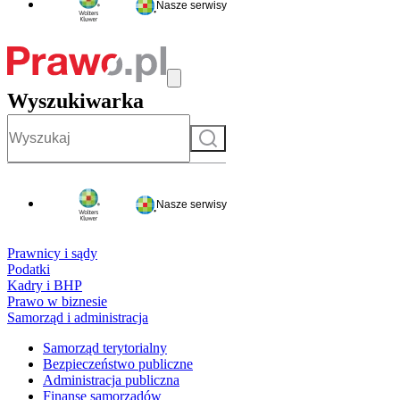
Nasze serwisy
Wyszukiwarka
Szukaj
Nasze serwisy
Prawnicy i sądy
Podatki
Kadry i BHP
Prawo w biznesie
Samorząd i administracja
Samorząd terytorialny
Bezpieczeństwo publiczne
Administracja publiczna
Finanse samorządów