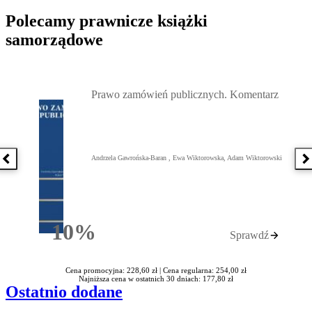
Polecamy prawnicze książki
samorządowe
Przejdź do: Prawo zamówień publicznych. Komentarz, Andrzela G
Prawo zamówień publicznych. Komentarz
Andrzela Gawrońska-Baran , Ewa Wiktorowska, Adam Wiktorowski
Poprzednia książka
N
10%
Sprawdź
Rabatu
Cena promocyjna: 228,60 zł |
Cena regularna: 254,00 zł
Najniższa cena w ostatnich 30 dniach: 177,80 zł
Ostatnio dodane