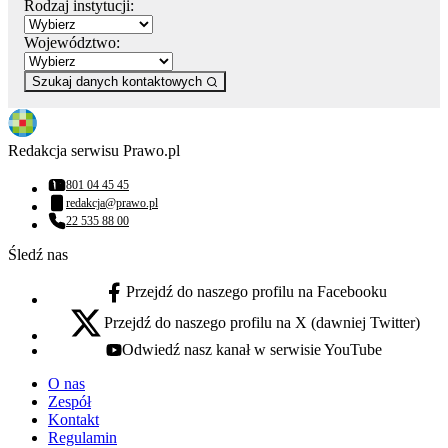
Rodzaj instytucji:
Województwo:
Szukaj danych kontaktowych
Redakcja serwisu Prawo.pl
801 04 45 45
Numer telefonu:
redakcja@prawo.pl
Adres email:
22 535 88 00
Numer telefonu:
Śledź nas
Przejdź do naszego profilu na Facebooku
facebook - otwiera się w nowej karcie
Przejdź do naszego profilu na X (dawniej Twitter)
x - otwiera się w nowej karcie
Odwiedź nasz kanał w serwisie YouTube
youtube - otwiera się w nowej karcie
O nas
Zespół
Kontakt
Regulamin