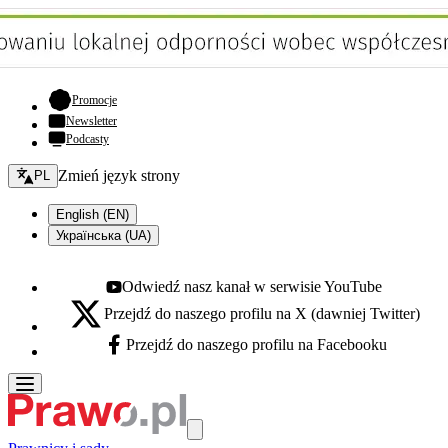
- otwiera się w nowej karcie
Promocje
Newsletter
Podcasty
Zmień język - bieżący:
Zmień język strony
PL
English (EN)
Українська (UA)
Odwiedź nasz kanał w serwisie YouTube
Youtube - otwiera się w nowej karcie
Przejdź do naszego profilu na X (dawniej Twitter)
X - otwiera się w nowej karcie
Przejdź do naszego profilu na Facebooku
Facebook - otwiera się w nowej karcie