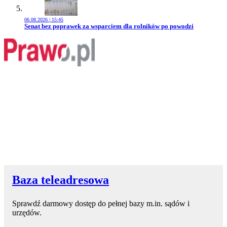
06.08.2026 | 15:45
Przejdź do artykułu:
Senat bez poprawek za wsparciem dla rolników po powodzi
Baza teleadresowa
Sprawdź darmowy dostęp do pełnej bazy m.in. sądów i
urzędów.