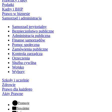
Prawnicy i sądy
Podatki
Kadry i BHP
Prawo w biznesie
Samorząd i administracja
Samorząd terytorialny
Bezpieczeństwo publiczne
Administracja publiczna
Finanse samorządów
Pomoc społeczna
Zamówienia publiczne
Kontrola zarządcza
Orzeczenia
Służba cywilna
Wojsko
Wybory
Szkoły i uczelnie
Zdrowie
Prawo dla każdego
Akty Prawne
- otwiera się w nowej karcie
Promocje
Newsletter