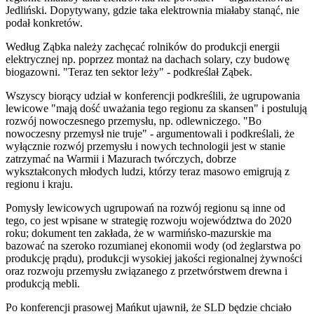
Jedliński. Dopytywany, gdzie taka elektrownia miałaby stanąć, nie
podał konkretów.
Według Ząbka należy zachęcać rolników do produkcji energii
elektrycznej np. poprzez montaż na dachach solary, czy budowę
biogazowni. "Teraz ten sektor leży" - podkreślał Ząbek.
Wszyscy biorący udział w konferencji podkreślili, że ugrupowania
lewicowe "mają dość uważania tego regionu za skansen" i postulują
rozwój nowoczesnego przemysłu, np. odlewniczego. "Bo
nowoczesny przemysł nie truje" - argumentowali i podkreślali, że
wyłącznie rozwój przemysłu i nowych technologii jest w stanie
zatrzymać na Warmii i Mazurach twórczych, dobrze
wykształconych młodych ludzi, którzy teraz masowo emigrują z
regionu i kraju.
Pomysły lewicowych ugrupowań na rozwój regionu są inne od
tego, co jest wpisane w strategię rozwoju województwa do 2020
roku; dokument ten zakłada, że w warmińsko-mazurskie ma
bazować na szeroko rozumianej ekonomii wody (od żeglarstwa po
produkcję prądu), produkcji wysokiej jakości regionalnej żywności
oraz rozwoju przemysłu związanego z przetwórstwem drewna i
produkcją mebli.
Po konferencji prasowej Mańkut ujawnił, że SLD będzie chciało