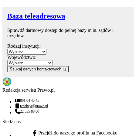
Baza teleadresowa
Sprawdź darmowy dostęp do pełnej bazy m.in. sądów i
urzędów.
Rodzaj instytucji:
Województwo:
Szukaj danych kontaktowych
Redakcja serwisu Prawo.pl
801 04 45 45
Numer telefonu:
redakcja@prawo.pl
Adres email:
22 535 88 00
Numer telefonu:
Śledź nas
Przejdź do naszego profilu na Facebooku
facebook - otwiera się w nowej karcie