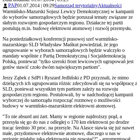
PAP
01.07.2014 | 09:29
Samorząd terytorialny
Aktualności
Warmińsko-Mazurski Sojusz Lewicy Demokratycznej w kampanii
do wyborów samorządowych będzie poruszał tematy związane ze
słabym rozwojem gospodarczym regionu. Działacze tej partii
postulują m.in. budowę elektrowni atomowej i rozwój przemysłu.
Na poniedziałkowej konferencji prasowej szef warmińsko-
mazurskiego SLD Władysław Mańkut powiedział, że jego
ugrupowanie w wyborach samorządowych będzie walczyło o
mandaty wspólnie z Partią Demokratyczną i Socjaldemokracją
Polską, ponieważ "tylko szeroki front lewicowych ugrupowań jest
gotów stawić czoło dwóm największym partiom".
Jerzy Ząbek z SdPl i Ryszard Jedliński z PD przyznali, że mimo
dzielących ich ugrupowania różnic zdecydowali się na współpracę z
SLD, ponieważ wszystkim tym partiom zależy na rozwoju
gospodarczym regionu. Postulowali, by w nadchodzącej kampanii
wyborczej do samorządu rozpocząć rozmowę o możliwości
budowy w warmińsko-mazurskiem elektrowni atomowej.
"To nie absurd ani żart. Mamy w regionie najdroższy prąd, a
przesyła się go do nas z odległej o 170 km elektrowni po drodze
tracąc średnio 30 proc. na przesyle. Na Alasce stawia się już nawet
małe, przydomowe elektrownie atomowe, dlaczego u nas w
regionie miałaby taka elektrownia nie powstać?" - argumentował