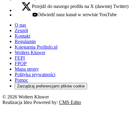
Przejdź do naszego profilu na X (dawniej Twitter)
x - otwiera się w nowej karcie
Odwiedź nasz kanał w serwisie YouTube
youtube - otwiera się w nowej karcie
O nas
Zespół
Kontakt
Regulamin
Księgarnia Profinfo.pl
Wolters Kluwer
FEPI
FPOP
Mapa strony
Polityka prywatności
Pomoc
Zarządzaj preferencjami plików cookie
© 2026 Wolters Kluwer
Realizacja Ideo Powered by:
CMS Edito