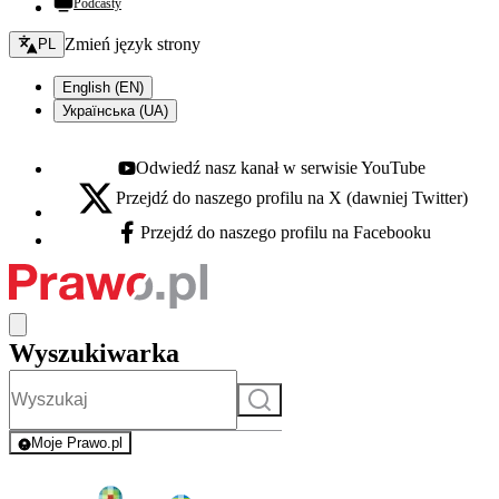
Podcasty
Zmień język - bieżący:
Zmień język strony
PL
English (EN)
Українська (UA)
Odwiedź nasz kanał w serwisie YouTube
Youtube - otwiera się w nowej karcie
Przejdź do naszego profilu na X (dawniej Twitter)
X - otwiera się w nowej karcie
Przejdź do naszego profilu na Facebooku
Facebook - otwiera się w nowej karcie
Wyszukiwarka
Szukaj
Moje Prawo.pl
- rejestracja i logowanie do serwisu