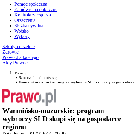
Pomoc społeczna
Zamówienia publiczne
Kontrola zarządcza
Orzeczenia
Służba cywilna
Wojsko
Wybory
Szkoły i uczelnie
Zdrowie
Prawo dla każdego
Akty Prawne
Prawo.pl
Samorząd i administracja
Warmińsko-mazurskie: program wybroczy SLD skupi się na gospodarce
Warmińsko-mazurskie: program
wybroczy SLD skupi się na gospodarce
regionu
Data dodania: 01.07.2014 | 09:29