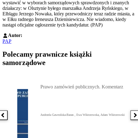
wystawić w wyborach samorządowych sprawdzonych i znanych
działaczy: w Olsztynie byłego marszałka Andrzeja Ryńskiego, w
Elblągu Jerzego Nowaka, który przewodniczy teraz radzie miasta, a
w Ełku radnego Ireneusza Dzienisiewicza. Nie wiadomo, kiedy
nastąpi oficjalne ogłoszenie tych kandydatur. (PAP)
Autor:
PAP
Polecamy prawnicze książki
samorządowe
Przejdź do: Prawo zamówień publicznych. Komentarz, Andrzela G
Prawo zamówień publicznych. Komentarz
Andrzela Gawrońska-Baran , Ewa Wiktorowska, Adam Wiktorowski
Poprzednia książka
N