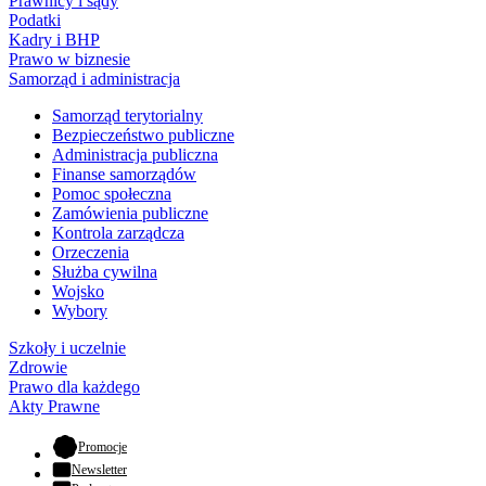
Prawnicy i sądy
Podatki
Kadry i BHP
Prawo w biznesie
Samorząd i administracja
Samorząd terytorialny
Bezpieczeństwo publiczne
Administracja publiczna
Finanse samorządów
Pomoc społeczna
Zamówienia publiczne
Kontrola zarządcza
Orzeczenia
Służba cywilna
Wojsko
Wybory
Szkoły i uczelnie
Zdrowie
Prawo dla każdego
Akty Prawne
- otwiera się w nowej karcie
Promocje
Newsletter