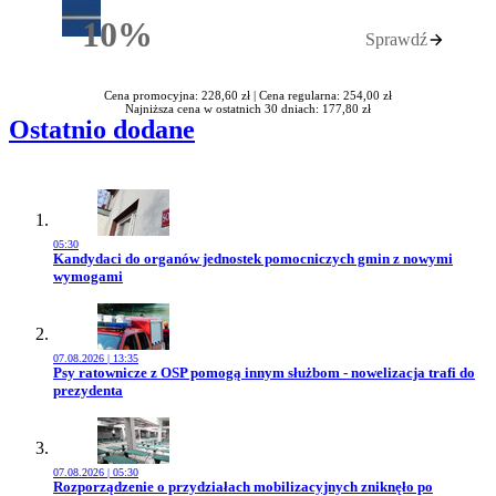
10%
Sprawdź
Rabatu
Cena promocyjna: 228,60 zł |
Cena regularna: 254,00 zł
Najniższa cena w ostatnich 30 dniach: 177,80 zł
Ostatnio dodane
05:30
Przejdź do artykułu:
Kandydaci do organów jednostek pomocniczych gmin z nowymi
wymogami
07.08.2026 | 13:35
Przejdź do artykułu:
Psy ratownicze z OSP pomogą innym służbom - nowelizacja trafi do
prezydenta
07.08.2026 | 05:30
Przejdź do artykułu:
Rozporządzenie o przydziałach mobilizacyjnych zniknęło po