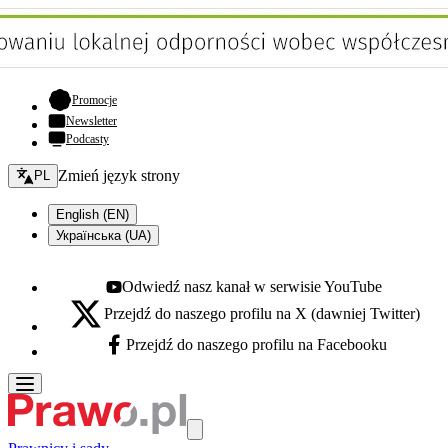
- otwiera się w nowej karcie
Promocje
Newsletter
Podcasty
Zmień język - bieżący:
Zmień język strony
PL
English (EN)
Українська (UA)
Odwiedź nasz kanał w serwisie YouTube
Youtube - otwiera się w nowej karcie
Przejdź do naszego profilu na X (dawniej Twitter)
X - otwiera się w nowej karcie
Przejdź do naszego profilu na Facebooku
Facebook - otwiera się w nowej karcie