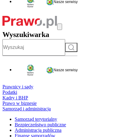
Nasze serwisy
Wyszukiwarka
Szukaj
Nasze serwisy
Prawnicy i sądy
Podatki
Kadry i BHP
Prawo w biznesie
Samorząd i administracja
Samorząd terytorialny
Bezpieczeństwo publiczne
Administracja publiczna
Finanse samorządów