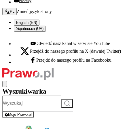
Podcasty
Zmień język - bieżący:
Zmień język strony
PL
English (EN)
Українська (UA)
Odwiedź nasz kanał w serwisie YouTube
Youtube - otwiera się w nowej karcie
Przejdź do naszego profilu na X (dawniej Twitter)
X - otwiera się w nowej karcie
Przejdź do naszego profilu na Facebooku
Facebook - otwiera się w nowej karcie
Wyszukiwarka
Szukaj
Moje Prawo.pl
- rejestracja i logowanie do serwisu