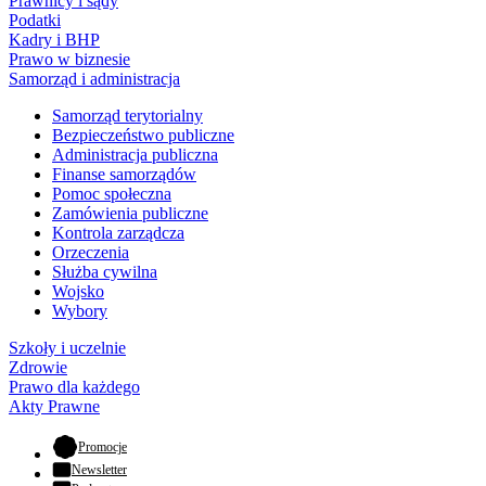
Prawnicy i sądy
Podatki
Kadry i BHP
Prawo w biznesie
Samorząd i administracja
Samorząd terytorialny
Bezpieczeństwo publiczne
Administracja publiczna
Finanse samorządów
Pomoc społeczna
Zamówienia publiczne
Kontrola zarządcza
Orzeczenia
Służba cywilna
Wojsko
Wybory
Szkoły i uczelnie
Zdrowie
Prawo dla każdego
Akty Prawne
- otwiera się w nowej karcie
Promocje
Newsletter