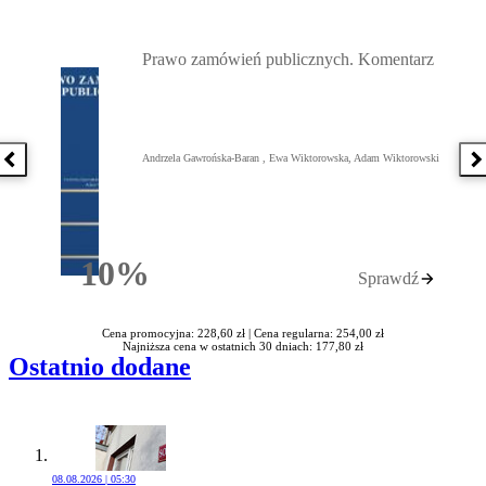
Przejdź do: Prawo zamówień publicznych. Komentarz, Andrzela G
Prawo zamówień publicznych. Komentarz
Andrzela Gawrońska-Baran , Ewa Wiktorowska, Adam Wiktorowski
Poprzednia książka
N
10%
Sprawdź
Rabatu
Cena promocyjna: 228,60 zł |
Cena regularna: 254,00 zł
Najniższa cena w ostatnich 30 dniach: 177,80 zł
Ostatnio dodane
08.08.2026 | 05:30