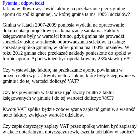
Pytania i odpowiedzi
Jak prawidłowo wystawić fakturę na przekazanie przez gminę
aportu do spółki gminnej, w której gmina ta ma 100% udziałów?
Gmina w latach 2007-2009 poniosła wydatki na opracowanie
dokumentacji projektowej na kanalizację sanitarną. Faktury
księgowane były w wartości brutto, gdyż gmina nie prowadzi
sprzedaży usług w zakresie odprowadzania ścieków, tą usługę
sprzedaje spółka gminna, w której gmina ma 100% udziałów. W
roku 2012 gmina chce przekazać nakłady poniesione do spółki w
formie aportu. Aport winien być opodatkowany 23% stawką VAT.
Czy wystawiając fakturę na przekazanie aportu powinnam w
pozycji netto wpisać kwoty netto z faktur, które były księgowane w
gminie i do tej wartości doliczyć VAT?
Czy też powinnam w fakturze ująć kwoty brutto z faktur
księgowanych w gminie i do tej wartości doliczyć VAT?
Kwotę VAT spółka będzie zobowiązana zapłacić gminie, a wartość
netto faktury zwiększy wartość udziałów.
Czy zapis dotyczący zapłaty VAT przez spółkę winien być zapisany
w akcie notarialnym, dotyczącym zwiększenia udziałów w spółce?