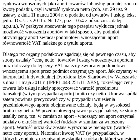
rynkowa wnoszonych jako aport towarów lub usług pomniejszona o
kwotę podatku, czyli wartość rynkowa netto (zob. art. 29 ust. 9
ustawy z dnia 11 marca 2004 r. o podatku od towarów i usług, tekst
jedn.: Dz. U. z 2011 r. Nr 177, poz. 1054 z późn. zm. - dalej
u.p.t.u.). W praktyce stosowanie tego przepisu wyklucza jednak
możliwość wnoszenia aportów w taki sposób, aby podmiot
otrzymujący aport zwracał podmiotowi wnoszącemu aport
równowartość VAT należnego z tytułu aportu.
Dlatego też organy podatkowe zgadzają się od pewnego czasu, aby
strony ustalały "cenę netto" towarów i usług wnoszonych aportem
oraz doliczały do tej ceny VAT należny zwracany podmiotowi
wnoszącemu aport przez podmiot otrzymujący aport. Jak czytamy w
interpretacji indywidualnej Dyrektora Izby Skarbowej w Warszawie
z dnia 11 maja 2011 r. (IPPP1-443-251/11-2/BS), "określając cenę
towaru lub usługi należy sprecyzować wartość przedmiotu
transakcji (w tym przypadku aportu) brutto czy netto. Umowa spółki
zatem powinna precyzować czy w przypadku wniesienia
przedmiotowego aportu obejmowane udziały, będą w wysokości
brutto czy netto. W przedmiotowej sprawie przyjąć należy, że strony
ustaliły cenę, tzn. w zamian za aport - wnoszący ten aport otrzymał
udziały o określonej wartości (udziały w zamian za wnoszony
aport). Wartość udziałów została wyrażona w pieniądzu (wartość
netto ceny aportu). Natomiast kwotę VAT (w przypadkach, w
których zgodnie z przepisami wystąpiła), spółka do której wniesiono