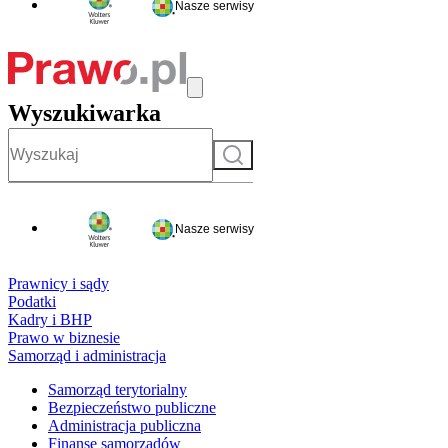
Nasze serwisy
Wyszukiwarka
Szukaj
Nasze serwisy
Prawnicy i sądy
Podatki
Kadry i BHP
Prawo w biznesie
Samorząd i administracja
Samorząd terytorialny
Bezpieczeństwo publiczne
Administracja publiczna
Finanse samorządów