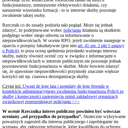
funkcjonariuszy, zmniejszenie efektywności działania, czy
naruszenie wizerunku formacji - to w interesie służby pozostaje
zwolnienie takiej osoby.
Rzecznik co do zasady podziela taki pogląd. Może się jednak
zdarzyć, że podejmowane wobec
policjanta
działania są skutkiem
podjętego wobec niego odwetu za informowanie o
nieprawidłowościach. W ocenie RPO, jeżeli zwolnienie następuje w
oparciu o przepisy fakultatywne (jest nim
art. 41 ust. 2 pkt 5 ustawy
o Policji
), to poza oceną spełnienia przesłanki ważnego interesu
służby, należy również ocenić czy w związku z informacjami o
nieprawidłowościach w interesie publicznym nie pozostaje jednak
pozostawienie funkcjonariusza w służbie. Może bowiem zdarzyć
się, że ujawnione nieprawidłowości przyniosły znacznie większe
korzyści niż np. czasowa dezorganizacja służby.
Czytaj też:
Uwagi de lege lata i postulaty de lege ferenda w
kontekście administracyjnego zwolnienia funkcjonariusza Policji ze
służby i konieczności zasięgnięcia opinii zakładowej organizacji
związkowej reprezentującej policjanta >>>
W ocenie Rzecznika interes publiczny powinien być wówczas
oceniany „od przypadku do przypadku”.
Skuteczne wykrywanie
poważnych zagrożeń dla interesu publicznego i zapobieganie im
wymaga, aby zgłoszone informacje, które kwalifikują do ochrony,