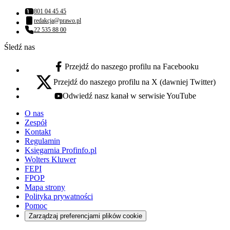
801 04 45 45
Numer telefonu:
redakcja@prawo.pl
Adres email:
22 535 88 00
Numer telefonu:
Śledź nas
Przejdź do naszego profilu na Facebooku
facebook - otwiera się w nowej karcie
Przejdź do naszego profilu na X (dawniej Twitter)
x - otwiera się w nowej karcie
Odwiedź nasz kanał w serwisie YouTube
youtube - otwiera się w nowej karcie
O nas
Zespół
Kontakt
Regulamin
Księgarnia Profinfo.pl
Wolters Kluwer
FEPI
FPOP
Mapa strony
Polityka prywatności
Pomoc
Zarządzaj preferencjami plików cookie