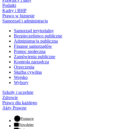
Prawnicy i sądy
Podatki
Kadry i BHP
Prawo w biznesie
Samorząd i administracja
Samorząd terytorialny
Bezpieczeństwo publiczne
Administracja publiczna
Finanse samorządów
Pomoc społeczna
Zamówienia publiczne
Kontrola zarządcza
Orzeczenia
Służba cywilna
Wojsko
Wybory
Szkoły i uczelnie
Zdrowie
Prawo dla każdego
Akty Prawne
- otwiera się w nowej karcie
Promocje
Newsletter