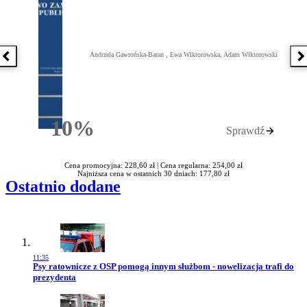
Andrzela Gawrońska-Baran , Ewa Wiktorowska, Adam Wiktorowski
Poprzednia książka
N
10%
Sprawdź
Rabatu
Cena promocyjna: 228,60 zł |
Cena regularna: 254,00 zł
Najniższa cena w ostatnich 30 dniach: 177,80 zł
Ostatnio dodane
11:35
Przejdź do artykułu:
Psy ratownicze z OSP pomogą innym służbom - nowelizacja trafi do
prezydenta