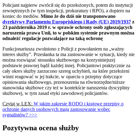
Policjant najpierw zwrócił się do przełożonych, potem do instytucji
zewnętrznych (w tym inspekcji, prokuratury i RPO), a dopiero na
koniec do mediów.
Mimo że do dziś nie transponowano
dyrektywy Parlamentu Europejskiego i Rady (UE) 2019/1937
z
23 października 2019 r. w sprawie ochrony osób zgłaszających
naruszenia prawa Unii, to w polskim systemie prawnym można
odnaleźć regulacje pozwalające na taką ochronę
Funkcjonariusza zwolniono z Policji z powołaniem na „ważny
interes służby”. Przesłanka ta ma zastosowanie w sytuacji, kiedy nie
można rozwiązać stosunku służbowego na korzystniejszej
podstawie prawnej bądź każdej innej. Policjantowi praktycznie za
cały okres służby zarzucono szereg uchybień, na które przełożeni
winni reagować w jej trakcie, w oparciu o przepisy dotyczące
opiniowania służbowego, przenoszenia na równorzędne/niższe
stanowiska służbowe czy też w kontekście naruszenia dyscypliny
służbowej, w tym zasad etyki zawodowej policjantów.
Czytaj w LEX:
W jakim zakresie RODO i krajowe przepisy o
ochronie danych osobowych mają zastosowanie wobec
sygnalistów? >>>
Pozytywna ocena służby