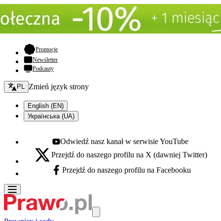
- otwiera się w nowej karcie
Promocje
Newsletter
Podcasty
Zmień język - bieżący:
Zmień język strony
PL
English (EN)
Українська (UA)
Odwiedź nasz kanał w serwisie YouTube
Youtube - otwiera się w nowej karcie
Przejdź do naszego profilu na X (dawniej Twitter)
X - otwiera się w nowej karcie
Przejdź do naszego profilu na Facebooku
Facebook - otwiera się w nowej karcie