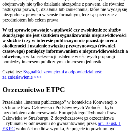
obejmowały nie tylko działania niezgodne z prawem, ale również
nadużycia prawa, tj. działania lub zaniechania, które nie wydają się
niezgodne z prawem w sensie formalnym, lecz są sprzeczne z
przedmiotem lub celem prawa.
W tej sprawie powstaje wątpliwość czy zwolnienie ze służby
skarżącego nie jest skutkiem sygnalizowania nieprawidłowości
w służbie i czy w interesie publicznym nie pozostaje ocena
okoliczności i ustalenie związku przyczynowego (również
czasowego) pomiędzy informowaniem o nieprawidłowościach a
odwetem,
a w konsekwencji ustalenie właściwych proporcji
pomiędzy interesem publicznym a interesem jednostki.
Czytaj też:
Sygnaliści zewnętrzni a odpowiedzialność
za zniesławienie >>>
Orzecznictwo ETPC
Przesłanka „interesu publicznego” w kontekście Konwencji o
Ochronie Praw Człowieka i Podstawowych Wolności była
przedmiotem zainteresowania Europejskiego Trybunału Praw
Człowieka w Strasburgu. Z dotychczasowego orzecznictwa
Trybunału w odniesieniu do gwarantowanej przez
art. 10 ust. 1
EKPC
wolności mediów wynika, że pojęcie to powinno być