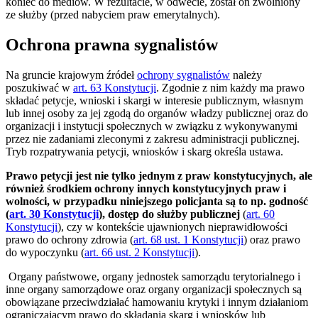
koniec do mediów. W rezultacie, w odwecie, został on zwolniony
ze służby (przed nabyciem praw emerytalnych).
Ochrona prawna sygnalistów
Na gruncie krajowym źródeł
ochrony sygnalistów
należy
poszukiwać w
art. 63 Konstytucji
. Zgodnie z nim każdy ma prawo
składać petycje, wnioski i skargi w interesie publicznym, własnym
lub innej osoby za jej zgodą do organów władzy publicznej oraz do
organizacji i instytucji społecznych w związku z wykonywanymi
przez nie zadaniami zleconymi z zakresu administracji publicznej.
Tryb rozpatrywania petycji, wniosków i skarg określa ustawa.
Prawo petycji jest nie tylko jednym z praw konstytucyjnych, ale
również środkiem ochrony innych konstytucyjnych praw i
wolności, w przypadku niniejszego policjanta są to np. godność
(
art. 30 Konstytucji
), dostęp do służby publicznej
(
art. 60
Konstytucji
), czy w kontekście ujawnionych nieprawidłowości
prawo do ochrony zdrowia (
art. 68 ust. 1 Konstytucji
) oraz prawo
do wypoczynku (
art. 66 ust. 2 Konstytucji
).
Organy państwowe, organy jednostek samorządu terytorialnego i
inne organy samorządowe oraz organy organizacji społecznych są
obowiązane przeciwdziałać hamowaniu krytyki i innym działaniom
ograniczającym prawo do składania skarg i wniosków lub