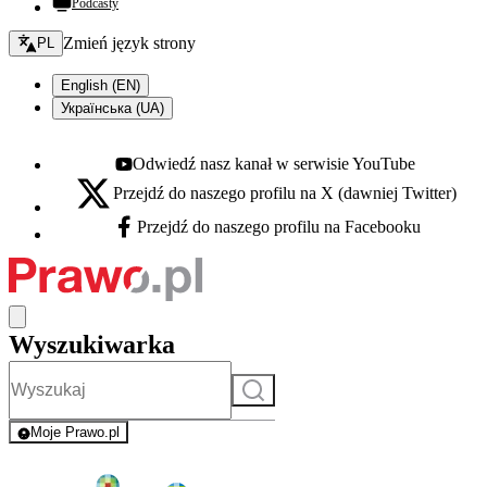
Podcasty
Zmień język - bieżący:
Zmień język strony
PL
English (EN)
Українська (UA)
Odwiedź nasz kanał w serwisie YouTube
Youtube - otwiera się w nowej karcie
Przejdź do naszego profilu na X (dawniej Twitter)
X - otwiera się w nowej karcie
Przejdź do naszego profilu na Facebooku
Facebook - otwiera się w nowej karcie
Wyszukiwarka
Szukaj
Moje Prawo.pl
- rejestracja i logowanie do serwisu