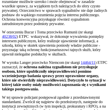
rozumiane możliwie szeroko i może obejmować w zasadzie
wszelkie sprawy, za wyjątkiem tych należących do sfery czysto
prywatnej. Orzecznictwo w sprawach sygnalistów nie daje żadnych
podstaw do wąskiego rozumienia pojęcia interesu publicznego.
Ochrona konwencyjna przysługuje również sygnalistom
zatrudnionym przez podmioty prywatne.
W orzeczeniu Bucur i Toma przeciwko Rumunii (nr skargi
40238/02
) ETPC wskazywał, że dokonuje wyważenia pomiędzy
interesem publicznym, który realizuje ujawnienie informacji, a
szkodą, którą w skutek ujawnienia poniosły władze publiczne -
przyznając taką ochronę funkcjonariuszowi tajnych służb, który
ujawnił nielegalne podsłuchy w służbach.
W wyroku Langer przeciwko Niemcom (nr skargi
14464/11
) ETPC
zaznaczył, że
ochrona należna sygnalistom nie przysługuje
osobom, które upubliczniły nieprawidłowości pomimo
wcześniejszego badania sprawy przez uprawnione organy,
które nie stwierdziły nieprawidłowości. Dotyczyło to sytuacji w
której takie osoby miały możliwości zapoznania się z wynikami
takiego postępowania.
W tej sprawie policjant postępował zgodnie z przedstawionymi
standardami. Zwrócił się najpierw do przełożonych, następnie do
instytucji zewnętrznych (w tym inspekcji, prokuratury i RPO), a na