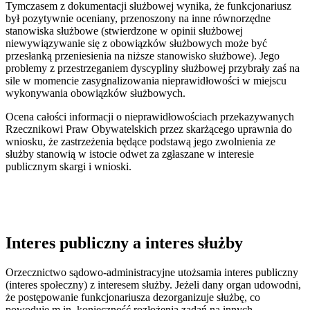
Tymczasem z dokumentacji służbowej wynika, że funkcjonariusz
był pozytywnie oceniany, przenoszony na inne równorzędne
stanowiska służbowe (stwierdzone w opinii służbowej
niewywiązywanie się z obowiązków służbowych może być
przesłanką przeniesienia na niższe stanowisko służbowe). Jego
problemy z przestrzeganiem dyscypliny służbowej przybrały zaś na
sile w momencie zasygnalizowania nieprawidłowości w miejscu
wykonywania obowiązków służbowych.
Ocena całości informacji o nieprawidłowościach przekazywanych
Rzecznikowi Praw Obywatelskich przez skarżącego uprawnia do
wniosku, że zastrzeżenia będące podstawą jego zwolnienia ze
służby stanowią w istocie odwet za zgłaszane w interesie
publicznym skargi i wnioski.
Interes publiczny a interes służby
Orzecznictwo sądowo-administracyjne utożsamia interes publiczny
(interes społeczny) z interesem służby. Jeżeli dany organ udowodni,
że postępowanie funkcjonariusza dezorganizuje służbę, co
powoduje m.in. konieczność rozłożenia zadań na innych