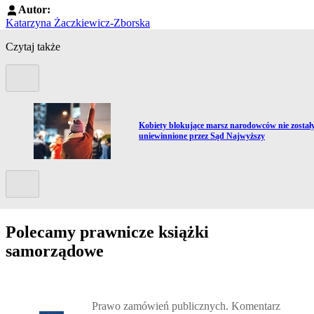
Autor:
Katarzyna Żaczkiewicz-Zborska
Czytaj także
Poprzedni slide
Przejdź do artykułu:
Kobiety blokujące marsz narodowców nie został
uniewinnione przez Sąd Najwyższy
Kolejny slide
Polecamy prawnicze książki
samorządowe
Przejdź do: Prawo zamówień publicznych. Komentarz, Andrzela G
Prawo zamówień publicznych. Komentarz