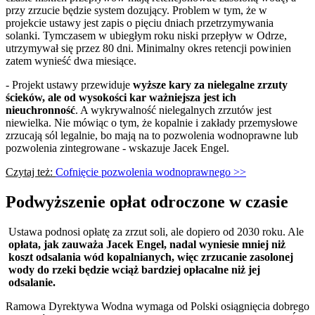
przy zrzucie będzie system dozujący. Problem w tym, że w
projekcie ustawy jest zapis o pięciu dniach przetrzymywania
solanki. Tymczasem w ubiegłym roku niski przepływ w Odrze,
utrzymywał się przez 80 dni. Minimalny okres retencji powinien
zatem wynieść dwa miesiące.
- Projekt ustawy przewiduje
wyższe kary za nielegalne zrzuty
ścieków, ale od wysokości kar ważniejsza jest ich
nieuchronność
. A wykrywalność nielegalnych zrzutów jest
niewielka. Nie mówiąc o tym, że kopalnie i zakłady przemysłowe
zrzucają sól legalnie, bo mają na to pozwolenia wodnoprawne lub
pozwolenia zintegrowane - wskazuje Jacek Engel.
Czytaj też:
Cofnięcie pozwolenia wodnoprawnego >>
Podwyższenie opłat odroczone w czasie
Ustawa podnosi opłatę za zrzut soli, ale dopiero od 2030 roku. Ale
opłata, jak zauważa Jacek Engel, nadal wyniesie mniej niż
koszt odsalania wód kopalnianych, więc zrzucanie zasolonej
wody do rzeki będzie wciąż bardziej opłacalne niż jej
odsalanie.
Ramowa Dyrektywa Wodna wymaga od Polski osiągnięcia dobrego