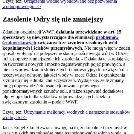
Czytaj też:
Urządzenia wodne wybudowane bez pozwolenia
wodnoprawnego >>
Zasolenie Odry się nie zmniejszy
Zdaniem organizacji WWF,
działania przewidziane w art. 15
specustawy są niewystarczające dla eliminacji
problemów
środowiskowych
związanych ze zrzutem zasolonych wód
kopalnianych i ścieków przemysłowych
. Nie mogą więc w żaden
sposób wpłynąć na polepszenie stanu jakościowego wód w Odrze,
m.in. poprzez zmniejszenie ich zasolenia. - Działania te skupiają się
na tworzeniu nowych i mocno zagmatwanych pojęć prawnych, a
nie na wprowadzaniu skutecznych i innowacyjnych rozwiązań dla
rzeczywistej ochrony jakości wody w rzece Odrze i ograniczenia
zrzutu do niej ładunku zanieczyszczeń. Wydaje się, że te zmiany
mogą doprowadzić do usankcjonowania prawnego
ponadnormatywnych zrzutów soli, a także zapewnić dodatkowe
ulgi w opłatach dla zakładów odprowadzających ścieki o
zwiększonym zasoleniu – podaje WWF.
Czytaj też:
Utrzymanie melioracji wodnych a naruszenie stosunków
wodnych >>
Jacek Engel z kolei zwraca uwagę na to, że kopalnie i przemysł w
czasie niskich przepływów mają retencjonować zasoloną wodę, a