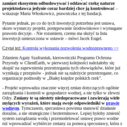
zamiast ekosystem odbudowywać i oddawać rzekę naturze
projektodawca jedynie coraz bardziej chce ją kontrolować
–
wskazuje Maria Włoskowicz, prawniczka z tej fundacji.
Pytanie jednak, po co do tych inwestycji potrzebna jest ustawa,
skoro wystarczy projekt, postępowanie środowiskowe i wymagane
prawem decyzje. - Nie rozumiem, czemu ma służyć ta lista
inwestycji umieszczona w ustawie – mówi Jacek Engel.
Czytaj też:
Kontrola wykonania pozwolenia wodnoprawnego >>
Zdaniem Agaty Szafraniuk, kierowniczki Programu Ochrona
Przyrody w ClientEarth, w pierwszej kolejności należałoby się
skupić na zapewnieniu przestrzegania tych obowiązków, które już
wynikają z przepisów - jednak nie są należycie przestrzegane, co
organizacje podnosiły w „Białej księdze polskich rzek”.
- Projekt wprowadza znacznie więcej zmian dotyczących ogólnie
zarządzania i kontroli w gospodarce wodnej, a nie tylko w zlewni
Odry.
Zmiany te są niestety niedopracowane i zawierają wiele
mylących wyrażeń, które mają swoje odpowiedniki w
prawie
wodnym
. Tymczasem, specustawa powinna stanowić działanie
doraźne, a nie strategiczne i bezterminowe. Lepiej byłoby zmienić
system zarządzania wodą i przemodelować ustawę prawo wodne
niż wprowadzać wybiórcze zmiany za pomocą specustawy, która z