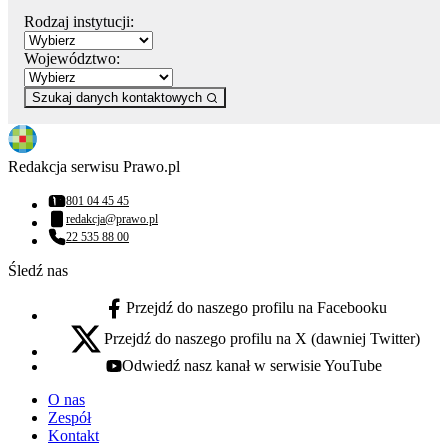
Rodzaj instytucji:
Województwo:
Szukaj danych kontaktowych
Redakcja serwisu Prawo.pl
801 04 45 45
Numer telefonu:
redakcja@prawo.pl
Adres email:
22 535 88 00
Numer telefonu:
Śledź nas
Przejdź do naszego profilu na Facebooku
facebook - otwiera się w nowej karcie
Przejdź do naszego profilu na X (dawniej Twitter)
x - otwiera się w nowej karcie
Odwiedź nasz kanał w serwisie YouTube
youtube - otwiera się w nowej karcie
O nas
Zespół
Kontakt