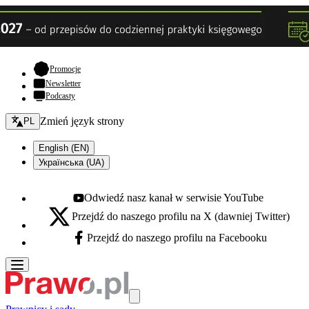
- otwiera się w nowej karcie
Promocje
Newsletter
Podcasty
Zmień język - bieżący:
Zmień język strony
PL
English (EN)
Українська (UA)
Odwiedź nasz kanał w serwisie YouTube
Youtube - otwiera się w nowej karcie
Przejdź do naszego profilu na X (dawniej Twitter)
X - otwiera się w nowej karcie
Przejdź do naszego profilu na Facebooku
Facebook - otwiera się w nowej karcie