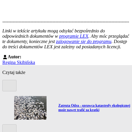
--------------------------------------------------------------------------------------
--------------------------------------------------------
Linki w tekście artykułu mogą odsyłać bezpośrednio do
odpowiednich dokumentów w
programie LEX
. Aby móc przeglądać
te dokumenty, konieczne jest
zalogowanie się do programu
. Dostęp
do treści dokumentów LEX jest zależny od posiadanych licencji.
Autor:
Regina Skibińska
Czytaj także
Poprzedni slide
Przejdź do artykułu:
Zatruta Odra - sprawca katastrofy ekologicznej
może nawet trafić za kratki
Kolejny slide