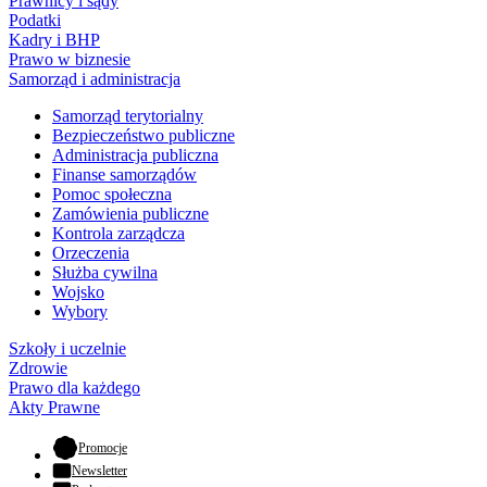
Prawnicy i sądy
Podatki
Kadry i BHP
Prawo w biznesie
Samorząd i administracja
Samorząd terytorialny
Bezpieczeństwo publiczne
Administracja publiczna
Finanse samorządów
Pomoc społeczna
Zamówienia publiczne
Kontrola zarządcza
Orzeczenia
Służba cywilna
Wojsko
Wybory
Szkoły i uczelnie
Zdrowie
Prawo dla każdego
Akty Prawne
- otwiera się w nowej karcie
Promocje
Newsletter