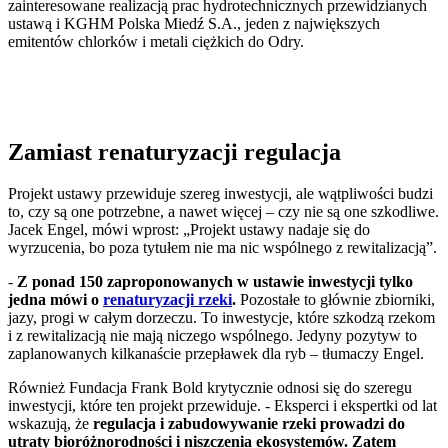
zainteresowane realizacją prac hydrotechnicznych przewidzianych
ustawą i KGHM Polska Miedź S.A., jeden z największych
emitentów chlorków i metali ciężkich do Odry.
Zamiast renaturyzacji regulacja
Projekt ustawy przewiduje szereg inwestycji, ale wątpliwości budzi
to, czy są one potrzebne, a nawet więcej – czy nie są one szkodliwe.
Jacek Engel, mówi wprost: „Projekt ustawy nadaje się do
wyrzucenia, bo poza tytułem nie ma nic wspólnego z rewitalizacją”.
-
Z ponad 150 zaproponowanych w ustawie inwestycji tylko
jedna mówi o
renaturyzacji rzeki
.
Pozostałe to głównie zbiorniki,
jazy, progi w całym dorzeczu. To inwestycje, które szkodzą rzekom
i z rewitalizacją nie mają niczego wspólnego. Jedyny pozytyw to
zaplanowanych kilkanaście przepławek dla ryb – tłumaczy Engel.
Również Fundacja Frank Bold krytycznie odnosi się do szeregu
inwestycji, które ten projekt przewiduje. - Eksperci i ekspertki od lat
wskazują, że
regulacja i zabudowywanie rzeki prowadzi do
utraty bioróżnorodności i niszczenia ekosystemów. Zatem