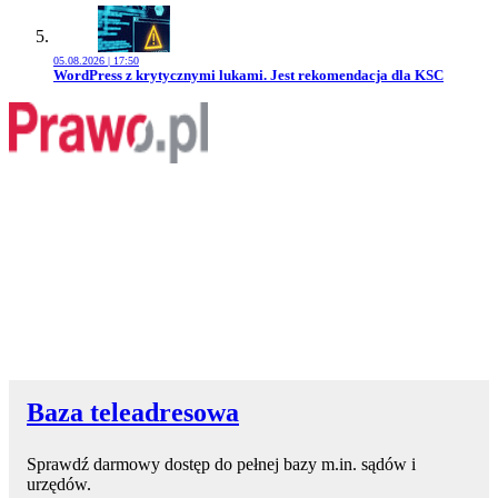
05.08.2026 | 17:50
Przejdź do artykułu:
WordPress z krytycznymi lukami. Jest rekomendacja dla KSC
Baza teleadresowa
Sprawdź darmowy dostęp do pełnej bazy m.in. sądów i
urzędów.