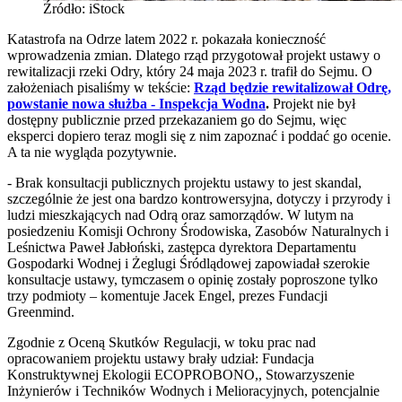
Źródło: iStock
Katastrofa na Odrze latem 2022 r. pokazała konieczność
wprowadzenia zmian. Dlatego rząd przygotował projekt ustawy o
rewitalizacji rzeki Odry, który 24 maja 2023 r. trafił do Sejmu. O
założeniach pisaliśmy w tekście:
Rząd będzie rewitalizował Odrę,
powstanie nowa służba - Inspekcja Wodna
.
Projekt nie był
dostępny publicznie przed przekazaniem go do Sejmu, więc
eksperci dopiero teraz mogli się z nim zapoznać i poddać go ocenie.
A ta nie wygląda pozytywnie.
- Brak konsultacji publicznych projektu ustawy to jest skandal,
szczególnie że jest ona bardzo kontrowersyjna, dotyczy i przyrody i
ludzi mieszkających nad Odrą oraz samorządów. W lutym na
posiedzeniu Komisji Ochrony Środowiska, Zasobów Naturalnych i
Leśnictwa Paweł Jabłoński, zastępca dyrektora Departamentu
Gospodarki Wodnej i Żeglugi Śródlądowej zapowiadał szerokie
konsultacje ustawy, tymczasem o opinię zostały poproszone tylko
trzy podmioty – komentuje Jacek Engel, prezes Fundacji
Greenmind.
Zgodnie z Oceną Skutków Regulacji, w toku prac nad
opracowaniem projektu ustawy brały udział: Fundacja
Konstruktywnej Ekologii ECOPROBONO,, Stowarzyszenie
Inżynierów i Techników Wodnych i Melioracyjnych, potencjalnie