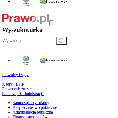
Nasze serwisy
Wyszukiwarka
Szukaj
Nasze serwisy
Prawnicy i sądy
Podatki
Kadry i BHP
Prawo w biznesie
Samorząd i administracja
Samorząd terytorialny
Bezpieczeństwo publiczne
Administracja publiczna
Finanse samorządów