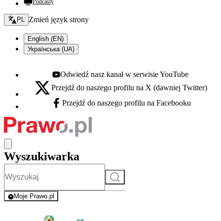
Podcasty
Zmień język - bieżący:
Zmień język strony
PL
English (EN)
Українська (UA)
Odwiedź nasz kanał w serwisie YouTube
Youtube - otwiera się w nowej karcie
Przejdź do naszego profilu na X (dawniej Twitter)
X - otwiera się w nowej karcie
Przejdź do naszego profilu na Facebooku
Facebook - otwiera się w nowej karcie
Wyszukiwarka
Szukaj
Moje Prawo.pl
- rejestracja i logowanie do serwisu