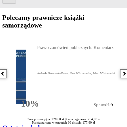
Polecamy prawnicze książki
samorządowe
Przejdź do: Prawo zamówień publicznych. Komentarz, Andrzela G
Prawo zamówień publicznych. Komentarz
Andrzela Gawrońska-Baran , Ewa Wiktorowska, Adam Wiktorowski
Poprzednia książka
N
10%
Sprawdź
Rabatu
Cena promocyjna: 228,60 zł |
Cena regularna: 254,00 zł
Najniższa cena w ostatnich 30 dniach: 177,80 zł