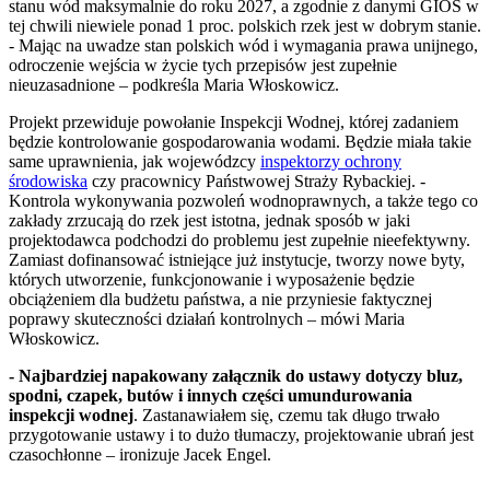
stanu wód maksymalnie do roku 2027, a zgodnie z danymi GIOŚ w
tej chwili niewiele ponad 1 proc. polskich rzek jest w dobrym stanie.
- Mając na uwadze stan polskich wód i wymagania prawa unijnego,
odroczenie wejścia w życie tych przepisów jest zupełnie
nieuzasadnione – podkreśla Maria Włoskowicz.
Projekt przewiduje powołanie Inspekcji Wodnej, której zadaniem
będzie kontrolowanie gospodarowania wodami. Będzie miała takie
same uprawnienia, jak wojewódzcy
inspektorzy ochrony
środowiska
czy pracownicy Państwowej Straży Rybackiej. -
Kontrola wykonywania pozwoleń wodnoprawnych, a także tego co
zakłady zrzucają do rzek jest istotna, jednak sposób w jaki
projektodawca podchodzi do problemu jest zupełnie nieefektywny.
Zamiast dofinansować istniejące już instytucje, tworzy nowe byty,
których utworzenie, funkcjonowanie i wyposażenie będzie
obciążeniem dla budżetu państwa, a nie przyniesie faktycznej
poprawy skuteczności działań kontrolnych – mówi Maria
Włoskowicz.
- Najbardziej napakowany załącznik do ustawy dotyczy bluz,
spodni, czapek, butów i innych części umundurowania
inspekcji wodnej
. Zastanawiałem się, czemu tak długo trwało
przygotowanie ustawy i to dużo tłumaczy, projektowanie ubrań jest
czasochłonne – ironizuje Jacek Engel.