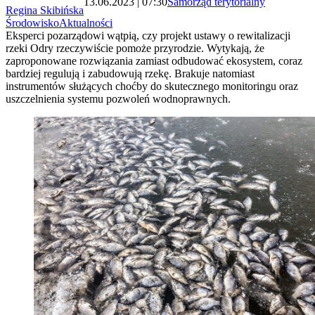
13.06.2023 | 07:30
Samorząd terytorialny
Regina Skibińska
Środowisko
Aktualności
Eksperci pozarządowi wątpią, czy projekt ustawy o rewitalizacji
rzeki Odry rzeczywiście pomoże przyrodzie. Wytykają, że
zaproponowane rozwiązania zamiast odbudować ekosystem, coraz
bardziej regulują i zabudowują rzekę. Brakuje natomiast
instrumentów służących choćby do skutecznego monitoringu oraz
uszczelnienia systemu pozwoleń wodnoprawnych.