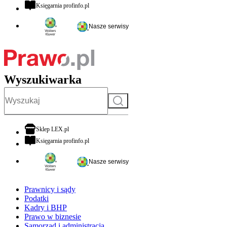
otwiera się w nowej karcie
Księgarnia profinfo.pl
Nasze serwisy
Wyszukiwarka
Szukaj
otwiera się w nowej karcie
Sklep LEX.pl
otwiera się w nowej karcie
Księgarnia profinfo.pl
Nasze serwisy
Prawnicy i sądy
Podatki
Kadry i BHP
Prawo w biznesie
Samorząd i administracja