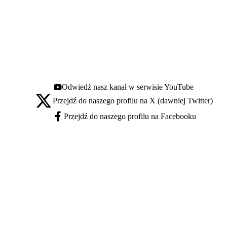
Odwiedź nasz kanał w serwisie YouTube
Youtube - otwiera się w nowej karcie
Przejdź do naszego profilu na X (dawniej Twitter)
X - otwiera się w nowej karcie
Przejdź do naszego profilu na Facebooku
Facebook - otwiera się w nowej karcie