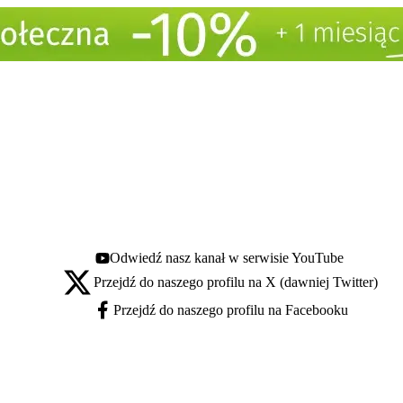
Odwiedź nasz kanał w serwisie YouTube
Youtube - otwiera się w nowej karcie
Przejdź do naszego profilu na X (dawniej Twitter)
X - otwiera się w nowej karcie
Przejdź do naszego profilu na Facebooku
Facebook - otwiera się w nowej karcie