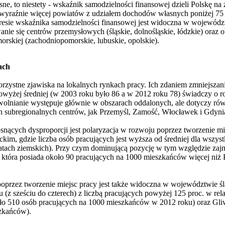
sne, to niestety - wskaźnik samodzielności finansowej dzieli Polskę n
 wyraźnie więcej powiatów z udziałem dochodów własnych poniżej 75 pr
kresie wskaźnika samodzielności finansowej jest widoczna w wojewód
anie się centrów przemysłowych (śląskie, dolnośląskie, łódzkie) oraz 
morskiej (zachodniopomorskie, lubuskie, opolskie).
ach
rzystne zjawiska na lokalnych rynkach pracy. Ich zdaniem zmniejszani
wyżej średniej (w 2003 roku było 86 a w 2012 roku 78) świadczy o 
owolnianie występuje głównie w obszarach oddalonych, ale dotyczy ró
ich subregionalnych centrów, jak Przemyśl, Zamość, Włocławek i Gdyni
osnących dysproporcji jest polaryzacja w rozwoju poprzez tworzenie mie
m, gdzie liczba osób pracujących jest wyższa od średniej dla wszys
iatach ziemskich). Przy czym dominującą pozycję w tym względzie za
która posiada około 90 pracujących na 1000 mieszkańców więcej niż P
oprzez tworzenie miejsc pracy jest także widoczna w województwie ślą
 (z sześciu do czterech) z liczbą pracujących powyżej 125 proc. w rel
ło 510 osób pracujących na 1000 mieszkańców w 2012 roku) oraz Gliwi
zkańców).