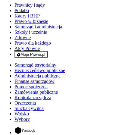
Prawnicy i sądy
Podatki
Kadry i BHP
Prawo w biznesie
Samorząd i administracja
Szkoły i uczelnie
Zdrowie
Prawo dla każdego
Akty Prawne
Moje Prawo.pl
- rejestracja i logowanie do serwisu
Samorząd terytorialny
Bezpieczeństwo publiczne
Administracja publiczna
Finanse samorządów
Pomoc społeczna
Zamówienia publiczne
Kontrola zarządcza
Orzeczenia
Służba cywilna
Wojsko
Wybory
- otwiera się w nowej karcie
Promocje