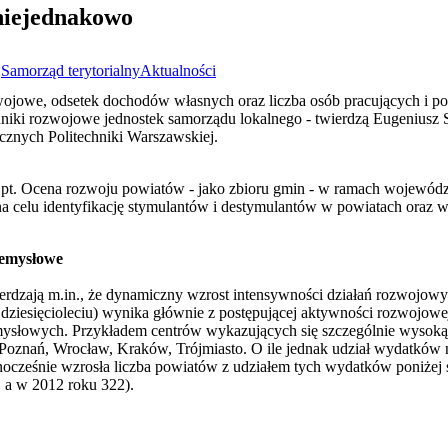
 niejednakowo
1
Samorząd terytorialny
Aktualności
ojowe, odsetek dochodów własnych oraz liczba osób pracujących i 
niki rozwojowe jednostek samorządu lokalnego - twierdzą Eugeniusz 
cznych Politechniki Warszawskiej.
a pt. Ocena rozwoju powiatów - jako zbioru gmin - w ramach wojewód
 na celu identyfikację stymulantów i destymulantów w powiatach oraz
zemysłowe
erdzają m.in., że dynamiczny wzrost intensywności działań rozwojowy
ziesięcioleciu) wynika głównie z postępującej aktywności rozwojow
mysłowych. Przykładem centrów wykazujących się szczególnie wysoką
Poznań, Wrocław, Kraków, Trójmiasto. O ile jednak udział wydatków 
jednocześnie wzrosła liczba powiatów z udziałem tych wydatków poniżej
 a w 2012 roku 322).