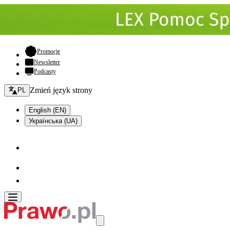
- otwiera się w nowej karcie
Promocje
Newsletter
Podcasty
Zmień język - bieżący:
Zmień język strony
PL
English (EN)
Українська (UA)