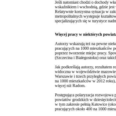
Jeśli natomiast chodzi o dochody wła
wskaźnikiem i wschodnią, gdzie jest
Relatywnie korzystna sytuacja w za
metropolitalnych występuje kształtow
specjalizujących się w turystyce nad
Więcej pracy w niektórych powiat
Autorzy wskazują też na pewne nieko
pracujących na 1000 mieszkańców po
poprzez tworzenie miejsc pracy. Sp
(Szczecina i Białegostoku) oraz tak
Jak podkreślają autorzy, rezultatem r
widoczna w województwie mazowiecki
Warszawie i trzech przyległych pow
na 1000 mieszkańców w 2012 roku), 
więcej niż Radom.
Postępująca polaryzacja rozwojowa p
powiatów grodzkich w dziesięcioleciu
w tym zakresie pełnią Katowice (oko
pracujących około 400 na 1000 mies