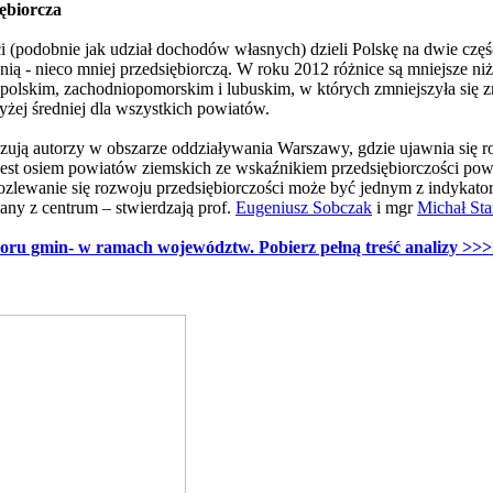
ębiorcza
 (podobnie jak udział dochodów własnych) dzieli Polskę na dwie czę
nią - nieco mniej przedsiębiorczą. W roku 2012 różnice są mniejsze n
lskim, zachodniopomorskim i lubuskim, w których zmniejszyła się z
żej średniej dla wszystkich powiatów.
ują autorzy w obszarze oddziaływania Warszawy, gdzie ujawnia się r
jest osiem powiatów ziemskich ze wskaźnikiem przedsiębiorczości pow
e rozlewanie się rozwoju przedsiębiorczości może być jednym z indyka
any z centrum – stwierdzają prof.
Eugeniusz Sobczak
i mgr
Michał Sta
oru gmin- w ramach województw. Pobierz pełną treść analizy >>