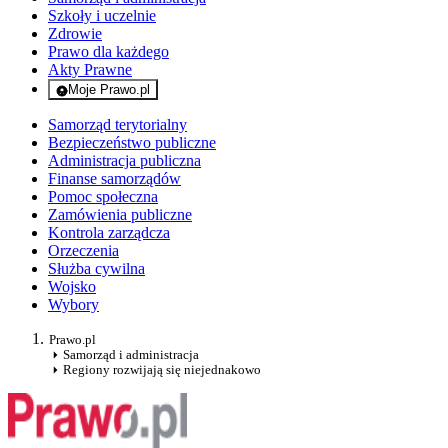
Szkoły i uczelnie
Zdrowie
Prawo dla każdego
Akty Prawne
Moje Prawo.pl
- rejestracja i logowanie do serwisu
Samorząd terytorialny
Bezpieczeństwo publiczne
Administracja publiczna
Finanse samorządów
Pomoc społeczna
Zamówienia publiczne
Kontrola zarządcza
Orzeczenia
Służba cywilna
Wojsko
Wybory
Prawo.pl
Samorząd i administracja
Regiony rozwijają się niejednakowo