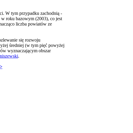
ści. W tym przypadku zachodnią -
iż w roku bazowym (2003), co jest
nacząco liczba powiatów ze
ozlewanie się rozwoju
yżej średniej (w tym pięć powyżej
torów wyznaczającym obszar
niszewski
.
>>