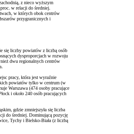
a zachodnią, z nieco wyższym
oc. w relacji do średniej.
ztwach, w których obok centrów
obszarów przygranicznych i
e się liczby powiatów z liczbą osób
rosnących dysproporcjach w rozwoju
wnież dwu regionalnych centrów
a.
jsc pracy, która jest wyraźnie
tkich powiatów tylko w centrum (w
jmuje Warszawa (474 osoby pracujące
łock i około 240 osób pracujących
skim, gdzie zmniejszyła się liczba
acji do średniej. Dominującą pozycję
ce, Tychy i Bielsko-Biała (z liczbą