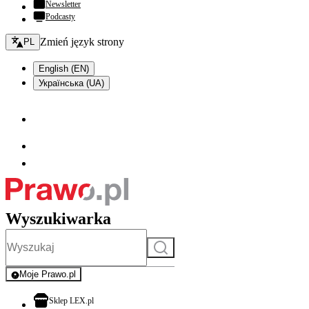
Newsletter
Podcasty
Zmień język - bieżący:
Zmień język strony
PL
English (EN)
Українська (UA)
Wyszukiwarka
Szukaj
Moje Prawo.pl
- rejestracja i logowanie do serwisu
otwiera się w nowej karcie
Sklep LEX.pl