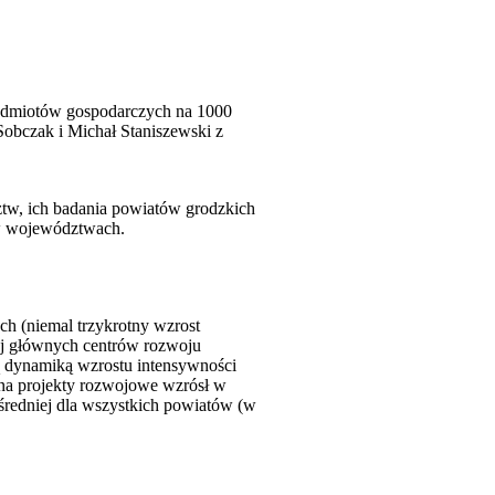
podmiotów gospodarczych na 1000
Sobczak i Michał Staniszewski z
ztw, ich badania powiatów grodzkich
 w województwach.
ch (niemal trzykrotny wzrost
ej głównych centrów rozwoju
 dynamiką wzrostu intensywności
na projekty rozwojowe wzrósł w
 średniej dla wszystkich powiatów (w