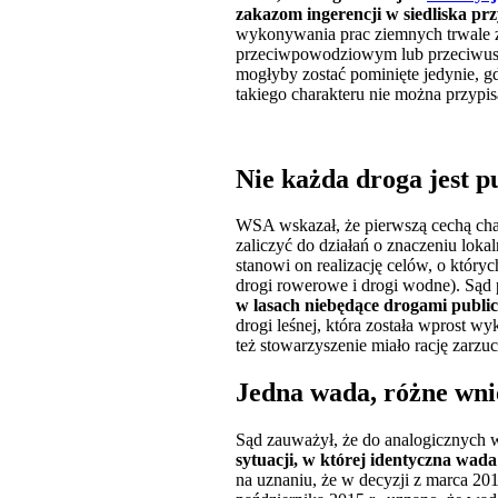
zakazom ingerencji w siedliska pr
wykonywania prac ziemnych trwale z
przeciwpowodziowym lub przeciwus
mogłyby zostać pominięte jedynie, g
takiego charakteru nie można przypis
Nie każda droga jest p
WSA wskazał, że pierwszą cechą chara
zaliczyć do działań o znaczeniu loka
stanowi on realizację celów, o któ
drogi rowerowe i drogi wodne). Sąd 
w lasach niebędące drogami publi
drogi leśnej, która została wprost w
też stowarzyszenie miało rację zarzu
Jedna wada, różne wni
Sąd zauważył, że do analogicznych w
sytuacji, w której identyczna wad
na uznaniu, że w decyzji z marca 20