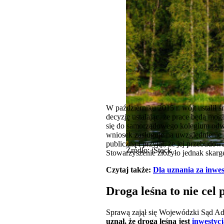
W październiku 2015 r. wójt ustalił
decyzję ustalając, że prace będą m
się do samorządowego kolegium odwoł
wniosek zasługuje na uwzględnienie 
publiczną i przyjął, że jej przebudow
Źródło: iStock
Stowarzyszenie złożyło jednak skarg
Czytaj także:
Dla uznania za inwes
Droga leśna to nie cel 
Sprawą zajął się Wojewódzki Sąd Admi
uznał, że droga leśna jest
inwestycj