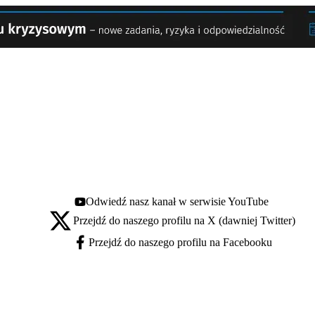
Odwiedź nasz kanał w serwisie YouTube
Youtube - otwiera się w nowej karcie
Przejdź do naszego profilu na X (dawniej Twitter)
X - otwiera się w nowej karcie
Przejdź do naszego profilu na Facebooku
Facebook - otwiera się w nowej karcie