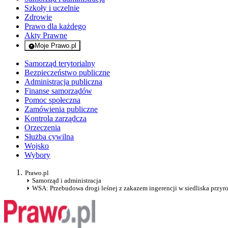
Szkoły i uczelnie
Zdrowie
Prawo dla każdego
Akty Prawne
Moje Prawo.pl
- rejestracja i logowanie do serwisu
Samorząd terytorialny
Bezpieczeństwo publiczne
Administracja publiczna
Finanse samorządów
Pomoc społeczna
Zamówienia publiczne
Kontrola zarządcza
Orzeczenia
Służba cywilna
Wojsko
Wybory
Prawo.pl
Samorząd i administracja
WSA: Przebudowa drogi leśnej z zakazem ingerencji w siedliska przyr