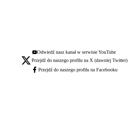
Odwiedź nasz kanał w serwisie YouTube
Youtube - otwiera się w nowej karcie
Przejdź do naszego profilu na X (dawniej Twitter)
X - otwiera się w nowej karcie
Przejdź do naszego profilu na Facebooku
Facebook - otwiera się w nowej karcie