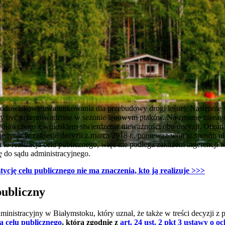
 środowiskowe uwarunkowania dla przebudowy drogi leśnej. Następnie 
ogły być przeprowadzone w sezonie lęgowym ptaków. Na zmianę zareago
awczego z wnioskiem stwierdzenie nieważności obu decyzji. Organ dru
jedynie w zakresie decyzji z marca 2018 r., ponieważ wójt w sposób n
a to realizacja celu publicznego, więc nie podlega zakazom ingerencji w
ę do sądu administracyjnego.
tycję celu publicznego nie ma znaczenia, kto ją realizuje >>>
publiczny
nistracyjny w Białymstoku, który uznał, że także w treści decyzji z p
ą celu publicznego
,
która zgodnie z
art. 24 ust. 2 pkt 3 ustawy o o