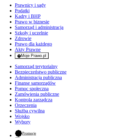
Prawnicy i sądy
Podatki
Kadry i BHP
Prawo w biznesie
Samorząd i administracja
Szkoły i uczelnie
Zdrowie
Prawo dla każdego
Akty Prawne
Moje Prawo.pl
- rejestracja i logowanie do serwisu
Samorząd terytorialny
Bezpieczeństwo publiczne
Administracja publiczna
Finanse samorządów
Pomoc społeczna
Zamówienia publiczne
Kontrola zarządcza
Orzeczenia
Służba cywilna
Wojsko
Wybory
- otwiera się w nowej karcie
Promocje