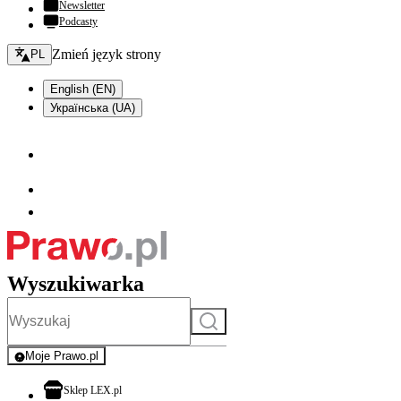
Newsletter
Podcasty
Zmień język - bieżący:
Zmień język strony
PL
English (EN)
Українська (UA)
Wyszukiwarka
Szukaj
Moje Prawo.pl
- rejestracja i logowanie do serwisu
otwiera się w nowej karcie
Sklep LEX.pl