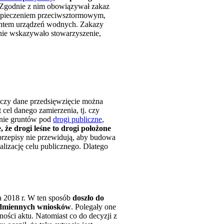
Zgodnie z nim obowiązywał zakaz
ezpieczeniem przeciwsztormowym,
ntem urządzeń wodnych. Zakazy
fnie wskazywało stowarzyszenie,
e czy dane przedsięwzięcie można
cel danego zamierzenia, tj. czy
nie gruntów pod
drogi publiczne
,
 że drogi leśne to drogi położone
przepisy nie przewidują, aby budowa
alizację celu publicznego. Dlatego
a 2018 r. W ten sposób
doszło do
o odmiennych wniosków
. Polegały one
ości aktu. Natomiast co do decyzji z