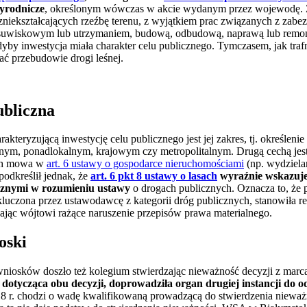
zyrodnicze
, określonym wówczas w akcie wydanym przez wojewodę. 
niekształcających rzeźbę terenu, z wyjątkiem prac związanych z zab
uwiskowym lub utrzymaniem, budową, odbudową, naprawą lub remo
dyby inwestycja miała charakter celu publicznego. Tymczasem, jak tra
ać przebudowie drogi leśnej.
ubliczna
kteryzującą inwestycję celu publicznego jest jej zakres, tj. określeni
lnym, ponadlokalnym, krajowym czy metropolitalnym. Drugą cechą jest 
rych mowa w
art. 6 ustawy o gospodarce nieruchomościami
(np. wydziela
podkreślił jednak, że
art. 6 pkt 8 ustawy o lasach
wyraźnie wskazuje,
cznymi w rozumieniu ustawy
o drogach publicznych. Oznacza to, że 
ykluczona przez ustawodawcę z kategorii dróg publicznych, stanowiła re
cając wójtowi rażące naruszenie przepisów prawa materialnego.
oski
niosków doszło też kolegium stwierdzając nieważność decyzji z marc
a dotycząca obu decyzji, doprowadziła organ drugiej instancji d
18 r. chodzi o wadę kwalifikowaną prowadzącą do stwierdzenia nieważn