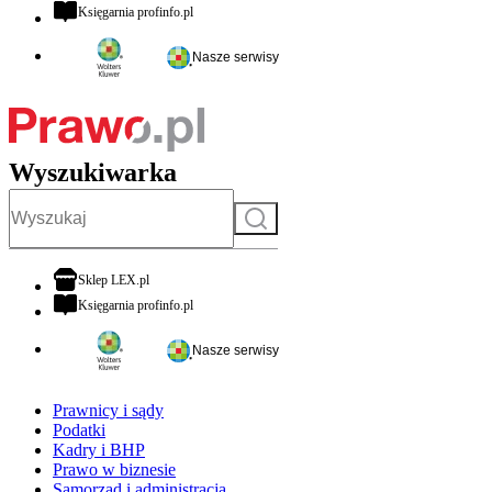
otwiera się w nowej karcie
Księgarnia profinfo.pl
Nasze serwisy
Wyszukiwarka
Szukaj
otwiera się w nowej karcie
Sklep LEX.pl
otwiera się w nowej karcie
Księgarnia profinfo.pl
Nasze serwisy
Prawnicy i sądy
Podatki
Kadry i BHP
Prawo w biznesie
Samorząd i administracja