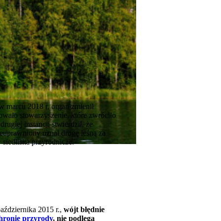
w marcu 2018 r. organ zmienił
wało stowarzyszenie, które zwróciło
giej instancji stwierdził, że
ieuprawniony uznał drogę leśną za
 siedliska przyrodnicze.
aździernika 2015 r.,
wójt błędnie
chronie przyrody
, nie podlega