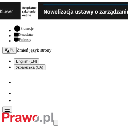
- otwiera się w nowej karcie
Promocje
Newsletter
Podcasty
Zmień język - bieżący:
Zmień język strony
PL
English (EN)
Українська (UA)