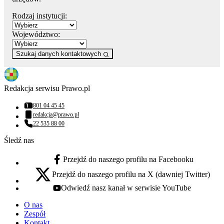
Rodzaj instytucji:
Województwo:
Szukaj danych kontaktowych
Redakcja serwisu Prawo.pl
801 04 45 45
Numer telefonu:
redakcja@prawo.pl
Adres email:
22 535 88 00
Numer telefonu:
Śledź nas
Przejdź do naszego profilu na Facebooku
facebook - otwiera się w nowej karcie
Przejdź do naszego profilu na X (dawniej Twitter)
x - otwiera się w nowej karcie
Odwiedź nasz kanał w serwisie YouTube
youtube - otwiera się w nowej karcie
O nas
Zespół
Kontakt