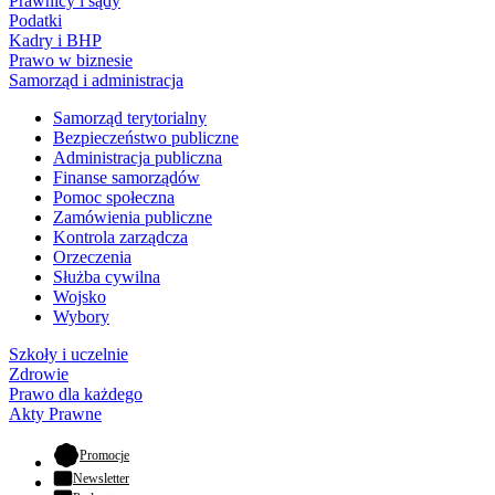
Prawnicy i sądy
Podatki
Kadry i BHP
Prawo w biznesie
Samorząd i administracja
Samorząd terytorialny
Bezpieczeństwo publiczne
Administracja publiczna
Finanse samorządów
Pomoc społeczna
Zamówienia publiczne
Kontrola zarządcza
Orzeczenia
Służba cywilna
Wojsko
Wybory
Szkoły i uczelnie
Zdrowie
Prawo dla każdego
Akty Prawne
- otwiera się w nowej karcie
Promocje
Newsletter