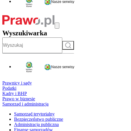
Nasze serwisy
Wyszukiwarka
Szukaj
Nasze serwisy
Prawnicy i sądy
Podatki
Kadry i BHP
Prawo w biznesie
Samorząd i administracja
Samorząd terytorialny
Bezpieczeństwo publiczne
Administracja publiczna
Finanse samorządów