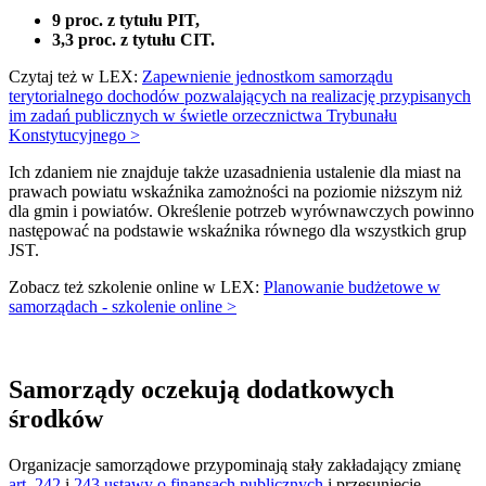
9 proc. z tytułu PIT,
3,3 proc. z tytułu CIT.
Czytaj też w LEX:
Zapewnienie jednostkom samorządu
terytorialnego dochodów pozwalających na realizację przypisanych
im zadań publicznych w świetle orzecznictwa Trybunału
Konstytucyjnego >
Ich zdaniem nie znajduje także uzasadnienia ustalenie dla miast na
prawach powiatu wskaźnika zamożności na poziomie niższym niż
dla gmin i powiatów. Określenie potrzeb wyrównawczych powinno
następować na podstawie wskaźnika równego dla wszystkich grup
JST.
Zobacz też szkolenie online w LEX:
Planowanie budżetowe w
samorządach - szkolenie online >
Samorządy oczekują dodatkowych
środków
Organizacje samorządowe przypominają stały zakładający zmianę
art. 242
i
243 ustawy o finansach publicznych
i przesunięcie