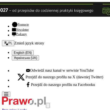
- otwiera się w nowej karcie
Promocje
Newsletter
Podcasty
Zmień język - bieżący:
Zmień język strony
PL
English (EN)
Українська (UA)
Odwiedź nasz kanał w serwisie YouTube
Youtube - otwiera się w nowej karcie
Przejdź do naszego profilu na X (dawniej Twitter)
X - otwiera się w nowej karcie
Przejdź do naszego profilu na Facebooku
Facebook - otwiera się w nowej karcie