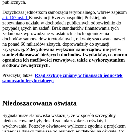
publicznych.
Dotychczas jednostkom samorządu terytorialnego, wbrew zapisom
art. 167 ust. 1
Konstytucji Rzeczypospolitej Polskiej, nie
zapewniano udziału w dochodach publicznych odpowiednio do
przypadających im zadań. Brak standardów finansowania tych
zadań oraz wprowadzane w ostatnich latach ograniczenia
dochodów samorządów terytorialnych, o kwotę szacowaną nawet
na ponad 60 miliardów złotych, doprowadziły do sytuacji
kryzysowej
. Zdecydowana większość samorządów nie jest w
stanie zbilansować bieżących dochodów i wydatków, co mocno
ogranicza ich możliwości rozwojowe, także z wykorzystaniem
środków zewnętrznych.
Przeczytaj także:
Rząd szykuje zmiany w finansach jednostek
samorządu terytorialnego
Niedoszacowana oświata
Sygnatariusze stanowiska wskazują, że w sposób szczególny
niedoszacowane były dotąd zadania z zakresu oświaty i
wychowania. Potrzeby oświatowe wyliczone zgodnie z projektem
ustawy są daleko mniejsze od realnych wydatków na oświatę. Co