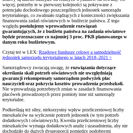
więcej, potrzeby te w pierwszej kolejności są pokrywane z
potencjału dochodowego poszczególnych jednostek samorządu
terytorialnego, co zwalniało rządzących z konieczności zwiększania
finansowania zadań oświatowych w budżecie państwa. Z tego
względu
postulujemy wprowadzenie rozwiązań
gwarantujących, że z budżetu państwa na zadania oświatowe
będzie przeznaczane co najmniej 3 proc. PKB planowanego w
danym roku budżetowym.
Czytaj też w LEX:
Rządowe fundusze celowe a samodzielność
jednostek samorządu terytorialnego w latach 2018–2021 >
Samorządowcy zwracają uwagę, że
rozwiązania dotyczące
określania skali potrzeb oświatowych nie uwzględniają
gwarancji rekompensaty samorządom podwyżek płac
nauczycieli oraz pokrycia kosztów prowadzenia przedszkoli.
Nie wprowadzają potrzebnych zmian w zasadach finansowania
placówek prowadzonych przez pomioty inne niż samorządy
terytorialne.
Podkreślają też silny, niekorzystny wpływ przeliczeniowej liczby
mieszkańców na wyliczenie potrzeb jednostek (w tym potrzeb
dodatkowych i oświatowych). Kwestia przeliczeniowej liczby
mieszkańców wymaga dodatkowych analiz i uzasadnienia, aby nie
dochodziło do dużych dysproporcji pomiędzy podobnymi