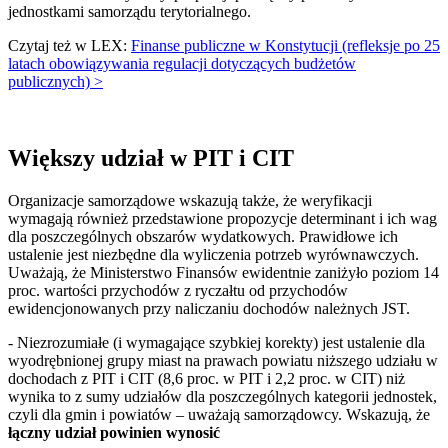
jednostkami samorządu terytorialnego.
Czytaj też w LEX:
Finanse publiczne w Konstytucji (refleksje po 25
latach obowiązywania regulacji dotyczących budżetów
publicznych) >
Większy udział w PIT i CIT
Organizacje samorządowe wskazują także, że weryfikacji
wymagają również przedstawione propozycje determinant i ich wag
dla poszczególnych obszarów wydatkowych. Prawidłowe ich
ustalenie jest niezbędne dla wyliczenia potrzeb wyrównawczych.
Uważają, że Ministerstwo Finansów ewidentnie zaniżyło poziom 14
proc. wartości przychodów z ryczałtu od przychodów
ewidencjonowanych przy naliczaniu dochodów należnych JST.
- Niezrozumiałe (i wymagające szybkiej korekty) jest ustalenie dla
wyodrębnionej grupy miast na prawach powiatu niższego udziału w
dochodach z PIT i CIT (8,6 proc. w PIT i 2,2 proc. w CIT) niż
wynika to z sumy udziałów dla poszczególnych kategorii jednostek,
czyli dla gmin i powiatów – uważają samorządowcy. Wskazują, że
łączny udział powinien wynosić