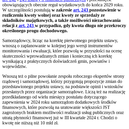
obowiązujących obecnie reguł wydatkowych do końca 2029 roku.
W szczególności postulują
w zakresie
art. 243
pozostawienie w
rozliczeniu kwoty wolnej oraz kwoty ze sprzedaży ze
składników majątkowych, a także możliwości niezachowania
relacji z
art. 243
w przypadku, gdy kwota długu nie przekroczy
określonego progu dochodowego.
Samorządowcy, licząc na korektę pierwotnego projektu ustawy,
wnoszą o zaplanowanie w kolejnej jego wersji instrumentów
monitorowania i ewaluacji, które pozwolą w przyszłości na ocenę
skuteczności wprowadzanych zmian i konieczną ich korektę
wynikającą z praktycznych doświadczeń gmin, powiatów i
województw.
Wnoszą też o pilne powołanie zespołu roboczego ekspertów strony
rządowej i samorządowej, którzy przygotują propozycje zmian do
przedstawionego projektu ustawy, na podstawie opinii i wniosków
przesłanych przez organizacje samorządowe. Liczą też na realizację
przedkładanego od wielu miesięcy postulatu dotyczącego
zapewnienia w 2024 roku samorządom dodatkowych środków
finansowych, które pozwolą na uratowanie większości JST
zagrożonych brakiem możliwości realizacji usług publicznych oraz
utratą płynności finansowej już w III kwartale 2024 r. Chodzi o
kwotę nie niższą niż 10 mld zł.