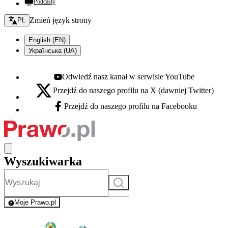
Podcasty
Zmień język - bieżący:
Zmień język strony
PL
English (EN)
Українська (UA)
Odwiedź nasz kanał w serwisie YouTube
Youtube - otwiera się w nowej karcie
Przejdź do naszego profilu na X (dawniej Twitter)
X - otwiera się w nowej karcie
Przejdź do naszego profilu na Facebooku
Facebook - otwiera się w nowej karcie
Wyszukiwarka
Szukaj
Moje Prawo.pl
- rejestracja i logowanie do serwisu