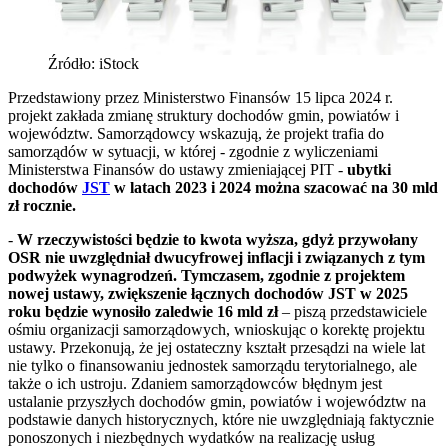
Źródło: iStock
Przedstawiony przez Ministerstwo Finansów 15 lipca 2024 r.
projekt zakłada zmianę struktury dochodów gmin, powiatów i
województw. Samorządowcy wskazują, że projekt trafia do
samorządów w sytuacji, w której - zgodnie z wyliczeniami
Ministerstwa Finansów do ustawy zmieniającej PIT -
ubytki
dochodów
JST
w latach 2023 i 2024 można szacować na 30 mld
zł rocznie.
-
W rzeczywistości będzie to kwota wyższa, gdyż przywołany
OSR nie uwzględniał dwucyfrowej inflacji i związanych z tym
podwyżek wynagrodzeń. Tymczasem, zgodnie z projektem
nowej ustawy, zwiększenie łącznych dochodów JST w 2025
roku będzie wynosiło zaledwie 16 mld zł
– piszą przedstawiciele
ośmiu organizacji samorządowych, wnioskując o korektę projektu
ustawy. Przekonują, że jej ostateczny kształt przesądzi na wiele lat
nie tylko o finansowaniu jednostek samorządu terytorialnego, ale
także o ich ustroju. Zdaniem samorządowców błędnym jest
ustalanie przyszłych dochodów gmin, powiatów i województw na
podstawie danych historycznych, które nie uwzględniają faktycznie
ponoszonych i niezbędnych wydatków na realizację usług