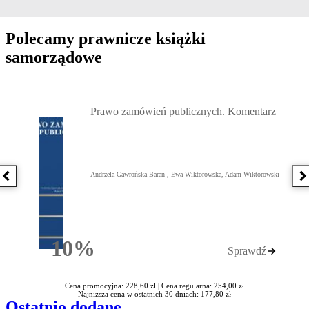
Polecamy prawnicze książki
samorządowe
Przejdź do: Prawo zamówień publicznych. Komentarz, Andrzela G
Prawo zamówień publicznych. Komentarz
Andrzela Gawrońska-Baran , Ewa Wiktorowska, Adam Wiktorowski
Poprzednia książka
N
10%
Sprawdź
Rabatu
Cena promocyjna: 228,60 zł |
Cena regularna: 254,00 zł
Najniższa cena w ostatnich 30 dniach: 177,80 zł
Ostatnio dodane