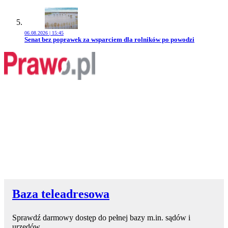
06.08.2026 | 15:45
Przejdź do artykułu:
Senat bez poprawek za wsparciem dla rolników po powodzi
Baza teleadresowa
Sprawdź darmowy dostęp do pełnej bazy m.in. sądów i
urzędów.