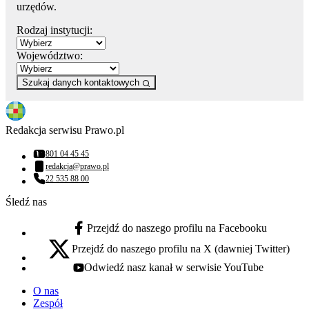
urzędów.
Rodzaj instytucji:
Województwo:
Szukaj danych kontaktowych
Redakcja serwisu Prawo.pl
801 04 45 45
Numer telefonu:
redakcja@prawo.pl
Adres email:
22 535 88 00
Numer telefonu:
Śledź nas
Przejdź do naszego profilu na Facebooku
facebook - otwiera się w nowej karcie
Przejdź do naszego profilu na X (dawniej Twitter)
x - otwiera się w nowej karcie
Odwiedź nasz kanał w serwisie YouTube
youtube - otwiera się w nowej karcie
O nas
Zespół