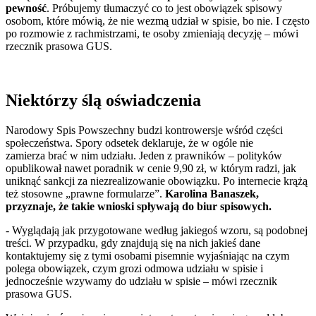
pewność
. Próbujemy tłumaczyć co to jest obowiązek spisowy
osobom, które mówią, że nie wezmą udział w spisie, bo nie. I często
po rozmowie z rachmistrzami, te osoby zmieniają decyzję – mówi
rzecznik prasowa GUS.
Niektórzy ślą oświadczenia
Narodowy Spis Powszechny budzi kontrowersje wśród części
społeczeństwa. Spory odsetek deklaruje, że w ogóle nie
zamierza brać w nim udziału. Jeden z prawników – polityków
opublikował nawet poradnik w cenie 9,90 zł, w którym radzi, jak
uniknąć sankcji za niezrealizowanie obowiązku. Po internecie krążą
też stosowne „prawne formularze”.
Karolina Banaszek,
przyznaje, że takie wnioski spływają do biur spisowych.
- Wyglądają jak przygotowane według jakiegoś wzoru, są podobnej
treści. W przypadku, gdy znajdują się na nich jakieś dane
kontaktujemy się z tymi osobami pisemnie wyjaśniając na czym
polega obowiązek, czym grozi odmowa udziału w spisie i
jednocześnie wzywamy do udziału w spisie – mówi rzecznik
prasowa GUS.