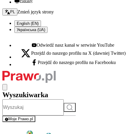
Podcasty
Zmień język - bieżący:
Zmień język strony
PL
English (EN)
Українська (UA)
Odwiedź nasz kanał w serwisie YouTube
Youtube - otwiera się w nowej karcie
Przejdź do naszego profilu na X (dawniej Twitter)
X - otwiera się w nowej karcie
Przejdź do naszego profilu na Facebooku
Facebook - otwiera się w nowej karcie
Wyszukiwarka
Szukaj
Moje Prawo.pl
- rejestracja i logowanie do serwisu