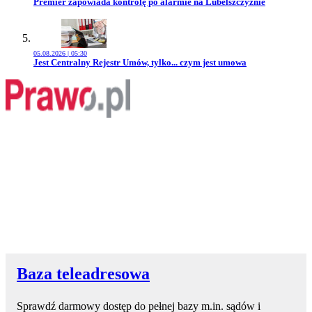
Przejdź do artykułu:
Premier zapowiada kontrolę po alarmie na Lubelszczyźnie
05.08.2026 | 05:30
Przejdź do artykułu:
Jest Centralny Rejestr Umów, tylko... czym jest umowa
Baza teleadresowa
Sprawdź darmowy dostęp do pełnej bazy m.in. sądów i