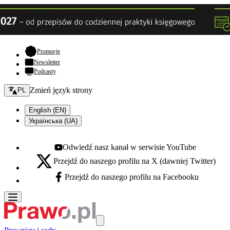
- otwiera się w nowej karcie
Promocje
Newsletter
Podcasty
Zmień język - bieżący:
Zmień język strony
PL
English (EN)
Українська (UA)
Odwiedź nasz kanał w serwisie YouTube
Youtube - otwiera się w nowej karcie
Przejdź do naszego profilu na X (dawniej Twitter)
X - otwiera się w nowej karcie
Przejdź do naszego profilu na Facebooku
Facebook - otwiera się w nowej karcie