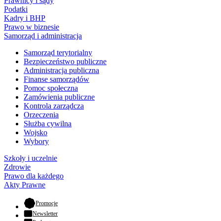
Prawnicy i sądy
Podatki
Kadry i BHP
Prawo w biznesie
Samorząd i administracja
Samorząd terytorialny
Bezpieczeństwo publiczne
Administracja publiczna
Finanse samorządów
Pomoc społeczna
Zamówienia publiczne
Kontrola zarządcza
Orzeczenia
Służba cywilna
Wojsko
Wybory
Szkoły i uczelnie
Zdrowie
Prawo dla każdego
Akty Prawne
- otwiera się w nowej karcie
Promocje
Newsletter