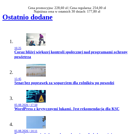
Cena promocyjna: 228,60 zł |
Cena regularna: 254,00 zł
Najniższa cena w ostatnich 30 dniach: 177,80 zł
Ostatnio dodane
16:25
Przejdź do artykułu:
Coraz bliżej większej kontroli społecznej nad programami ochrony
powietrza
15:45
Przejdź do artykułu:
Senat bez poprawek za wsparciem dla rolników po powodzi
05.08.2026 | 17:50
Przejdź do artykułu:
WordPress z krytycznymi lukami. Jest rekomendacja dla KSC
05.08.2026 | 14:11