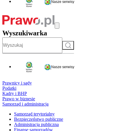
Nasze serwisy
Wyszukiwarka
Szukaj
Nasze serwisy
Prawnicy i sądy
Podatki
Kadry i BHP
Prawo w biznesie
Samorząd i administracja
Samorząd terytorialny
Bezpieczeństwo publiczne
Administracja publiczna
Finanse samorządów