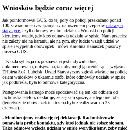
Wniosków będzie coraz więcej
Jak poinformował GUS, do tej pory do policji przekazano ponad
100 zawiadomień związanych z naruszeniem przepisów
ustawy o
statystyce
, czyli odmowy w nim udziału. - Wnioski do policji
kierujemy wtedy, gdy ktoś odmawia udziału w spisie. Nam przecież
nie zależy nie na karaniu, ale na tym, aby ludzie wzięli udział w
spisie i wypełnili obowiązek– mówi Karolina Banaszek prasowy
prezesa GUS.
- Każda sytuacja rozpoznawana jest indywidualnie,
dokumentowana, opisywana, tak aby mógł ją ocenić sąd – wyjaśnia
Elżbieta Łoś. Lubelski Urząd Statystyczny zgłosił właśnie na policję
osiem wniosków o ukaranie osób, które odmówiły udziału w spisie,
jak podkreśla, była to odmowa kategoryczna.
Postępowania karnego może spodziewać się ten kto odbiera od
rachmistrz telefon, deklaruje, że się sam spisze, ale tego nie robi
(teoretycznie obowiązek ten trzeba było zrealizować do 23
czerwca).
-
Monitorujemy realizację tej deklaracji. Rachmistrzowie
ponawiają próbę kontaktu, gdy ktoś jednak nie spisze się sam.
Taką odmowę wzięcia udziału w spisie weryfikujemy, żeby mieć