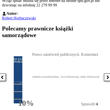
Wciąż spisać można się przez internet na stronie spis.gov.pl lub
dzwoniąc na infolinię 22 279 99 99
Autor:
Robert Horbaczewski
Polecamy prawnicze książki
samorządowe
Przejdź do: Prawo zamówień publicznych. Komentarz, Andrzela G
Prawo zamówień publicznych. Komentarz
Andrzela Gawrońska-Baran , Ewa Wiktorowska, Adam Wiktorowski
Poprzednia książka
N
10%
Sprawdź
Rabatu