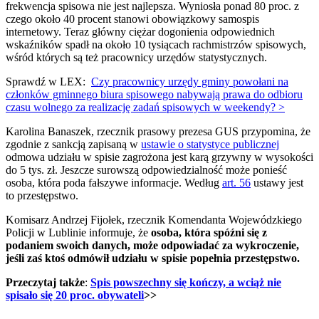
frekwencja spisowa nie jest najlepsza. Wyniosła ponad 80 proc. z
czego około 40 procent stanowi obowiązkowy samospis
internetowy. Teraz główny ciężar dogonienia odpowiednich
wskaźników spadł na około 10 tysiącach rachmistrzów spisowych,
wśród których są też pracownicy urzędów statystycznych.
Sprawdź w LEX:
Czy pracownicy urzędy gminy powołani na
członków gminnego biura spisowego nabywają prawa do odbioru
czasu wolnego za realizację zadań spisowych w weekendy? >
Karolina Banaszek, rzecznik prasowy prezesa GUS przypomina, że
zgodnie z sankcją zapisaną w
ustawie o statystyce publicznej
odmowa udziału w spisie zagrożona jest karą grzywny w wysokości
do 5 tys. zł. Jeszcze surowszą odpowiedzialność może ponieść
osoba, która poda fałszywe informacje. Według
art. 56
ustawy jest
to przestępstwo.
Komisarz Andrzej Fijołek, rzecznik Komendanta Wojewódzkiego
Policji w Lublinie informuje, że
osoba, która spóźni się z
podaniem swoich danych, może odpowiadać za wykroczenie,
jeśli zaś ktoś odmówił udziału w spisie popełnia przestępstwo.
Przeczytaj także
:
Spis powszechny się kończy, a wciąż nie
spisało się 20 proc. obywateli
>>