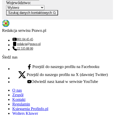
Województwo:
Szukaj danych kontaktowych
Redakcja serwisu Prawo.pl
801 04 45 45
Numer telefonu:
redakcja@prawo.pl
Adres email:
22 535 88 00
Numer telefonu:
Śledź nas
Przejdź do naszego profilu na Facebooku
facebook - otwiera się w nowej karcie
Przejdź do naszego profilu na X (dawniej Twitter)
x - otwiera się w nowej karcie
Odwiedź nasz kanał w serwisie YouTube
youtube - otwiera się w nowej karcie
O nas
Zespół
Kontakt
Regulamin
Księgarnia Profinfo.pl
Wolters Kluwer