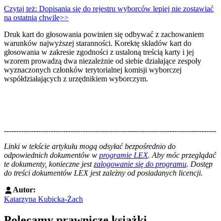
Czytaj też: Dopisania się do rejestru wyborców lepiej nie zostawiać
na ostatnią chwilę>>
Druk kart do głosowania powinien się odbywać z zachowaniem
warunków najwyższej staranności. Korektę składów kart do
głosowania w zakresie zgodności z ustaloną treścią karty i jej
wzorem prowadzą dwa niezależnie od siebie działające zespoły
wyznaczonych członków terytorialnej komisji wyborczej
współdziałających z urzędnikiem wyborczym.
--------------------------------------------------------------------------------------
--------------------------------------------------------
Linki w tekście artykułu mogą odsyłać bezpośrednio do
odpowiednich dokumentów w
programie LEX
. Aby móc przeglądać
te dokumenty, konieczne jest
zalogowanie się do programu
. Dostęp
do treści dokumentów LEX jest zależny od posiadanych licencji.
Autor:
Katarzyna Kubicka-Żach
Polecamy prawnicze książki