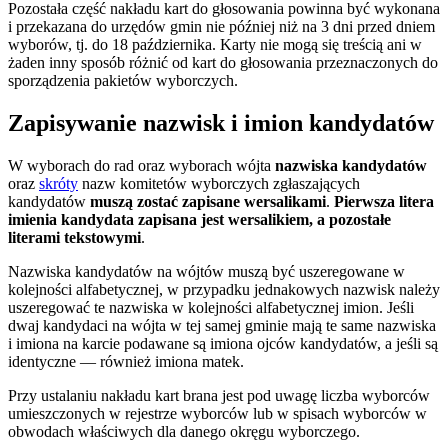
Pozostała część nakładu kart do głosowania powinna być wykonana
i przekazana do urzędów gmin nie później niż na 3 dni przed dniem
wyborów, tj. do 18 października. Karty nie mogą się treścią ani w
żaden inny sposób różnić od kart do głosowania przeznaczonych do
sporządzenia pakietów wyborczych.
Zapisywanie nazwisk i imion kandydatów
W wyborach do rad oraz wyborach wójta
nazwiska kandydatów
oraz
skróty
nazw komitetów wyborczych zgłaszających
kandydatów
muszą zostać zapisane wersalikami
.
Pierwsza litera
imienia kandydata zapisana jest wersalikiem, a pozostałe
literami tekstowymi
.
Nazwiska kandydatów na wójtów muszą być uszeregowane w
kolejności alfabetycznej, w przypadku jednakowych nazwisk należy
uszeregować te nazwiska w kolejności alfabetycznej imion. Jeśli
dwaj kandydaci na wójta w tej samej gminie mają te same nazwiska
i imiona na karcie podawane są imiona ojców kandydatów, a jeśli są
identyczne — również imiona matek.
Przy ustalaniu nakładu kart brana jest pod uwagę liczba wyborców
umieszczonych w rejestrze wyborców lub w spisach wyborców w
obwodach właściwych dla danego okręgu wyborczego.