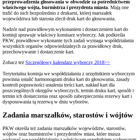
przeprowadzenia głosowania w obwodzie za pośrednictwem
właściwego wójta, burmistrza i prezydenta miasta
. Mają one
trafić do nich bezpośrednio z drukarni, której marszałek
województwa lub starosta zlecił druk kart do głosowania.
Nadzór nad prawidłowym wykonaniem i dostarczeniem kart do
komisji sprawuje właściwy komisarz wyborczy. Jak podkreśla
PKW, prawidłowe wykonanie tych zadań wymaga współdziałania
wszystkich organów odpowiedzialnych za prawidłowy druk,
przechowywanie i dostarczenie kart.
Zobacz też
Szczegółowy kalendarz wyborczy 2018>>
Terytorialna komisja we współdziałaniu z urzędnikiem wyborczym
powinna ustalić harmonogram druku kart do głosowania, zasady
kontroli poprawności ustalenia treści kart, nakład kart dla
poszczególnych okręgów wyborczych, termin druku kart, sposób i
termin ich dostarczenia oraz sposób zabezpieczenia rezerwy kart i
dysponowania tą rezerwą w dniu wyborów.
Zadania marszałków, starostów i wójtów
PKW określa też zadania marszałków województw, starostów,
wójtów oraz burmistrzów i prezydentów miast, które musza
wykonać we współdziałaniu z właściwym urzędnikiem wyborczym.