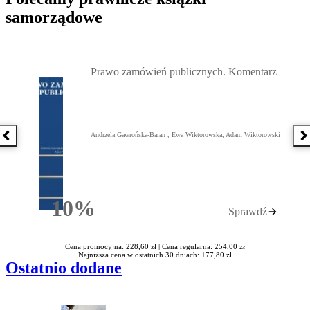
samorządowe
Przejdź do: Prawo zamówień publicznych. Komentarz, Andrzela G
Prawo zamówień publicznych. Komentarz
Andrzela Gawrońska-Baran , Ewa Wiktorowska, Adam Wiktorowski
Poprzednia książka
N
10%
Sprawdź
Rabatu
Cena promocyjna: 228,60 zł |
Cena regularna: 254,00 zł
Najniższa cena w ostatnich 30 dniach: 177,80 zł
Ostatnio dodane