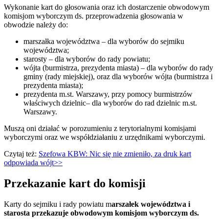
Wykonanie kart do głosowania oraz ich dostarczenie obwodowym
komisjom wyborczym ds. przeprowadzenia głosowania w
obwodzie należy do:
marszałka województwa – dla wyborów do sejmiku
województwa;
starosty – dla wyborów do rady powiatu;
wójta (burmistrza, prezydenta miasta) – dla wyborów do rady
gminy (rady miejskiej), oraz dla wyborów wójta (burmistrza i
prezydenta miasta);
prezydenta m.st. Warszawy, przy pomocy burmistrzów
właściwych dzielnic– dla wyborów do rad dzielnic m.st.
Warszawy.
Muszą oni działać w porozumieniu z terytorialnymi komisjami
wyborczymi oraz we współdziałaniu z urzędnikami wyborczymi.
Czytaj też:
Szefowa KBW: Nic się nie zmieniło, za druk kart
odpowiada wójt>>
Przekazanie kart do komisji
Karty do sejmiku i rady powiatu m
arszałek województwa i
starosta przekazuje obwodowym komisjom wyborczym ds.