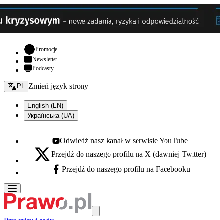
- otwiera się w nowej karcie
Promocje
Newsletter
Podcasty
Zmień język - bieżący:
Zmień język strony
PL
English (EN)
Українська (UA)
Odwiedź nasz kanał w serwisie YouTube
Youtube - otwiera się w nowej karcie
Przejdź do naszego profilu na X (dawniej Twitter)
X - otwiera się w nowej karcie
Przejdź do naszego profilu na Facebooku
Facebook - otwiera się w nowej karcie