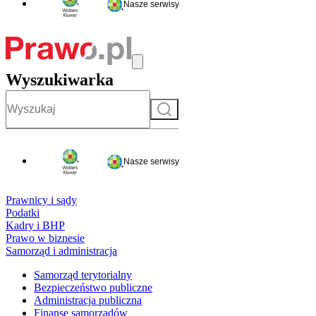
Nasze serwisy
Wyszukiwarka
Szukaj
Nasze serwisy
Prawnicy i sądy
Podatki
Kadry i BHP
Prawo w biznesie
Samorząd i administracja
Samorząd terytorialny
Bezpieczeństwo publiczne
Administracja publiczna
Finanse samorządów