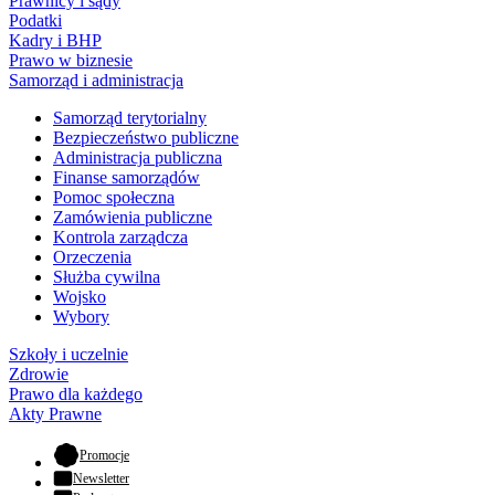
Prawnicy i sądy
Podatki
Kadry i BHP
Prawo w biznesie
Samorząd i administracja
Samorząd terytorialny
Bezpieczeństwo publiczne
Administracja publiczna
Finanse samorządów
Pomoc społeczna
Zamówienia publiczne
Kontrola zarządcza
Orzeczenia
Służba cywilna
Wojsko
Wybory
Szkoły i uczelnie
Zdrowie
Prawo dla każdego
Akty Prawne
- otwiera się w nowej karcie
Promocje
Newsletter