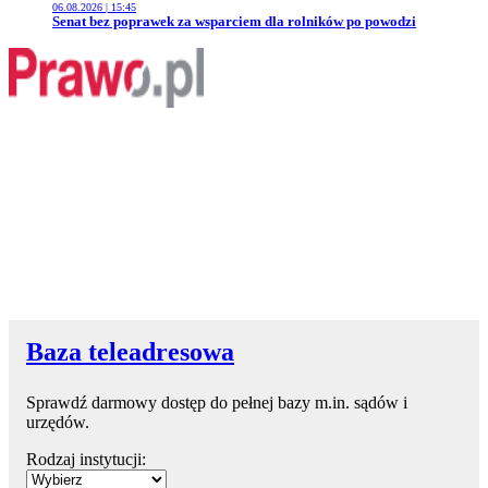
06.08.2026 | 15:45
Przejdź do artykułu:
Senat bez poprawek za wsparciem dla rolników po powodzi
Baza teleadresowa
Sprawdź darmowy dostęp do pełnej bazy m.in. sądów i
urzędów.
Rodzaj instytucji: