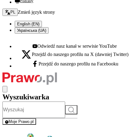
Podcasty
Zmień język - bieżący:
Zmień język strony
PL
English (EN)
Українська (UA)
Odwiedź nasz kanał w serwisie YouTube
Youtube - otwiera się w nowej karcie
Przejdź do naszego profilu na X (dawniej Twitter)
X - otwiera się w nowej karcie
Przejdź do naszego profilu na Facebooku
Facebook - otwiera się w nowej karcie
Wyszukiwarka
Szukaj
Moje Prawo.pl
- rejestracja i logowanie do serwisu