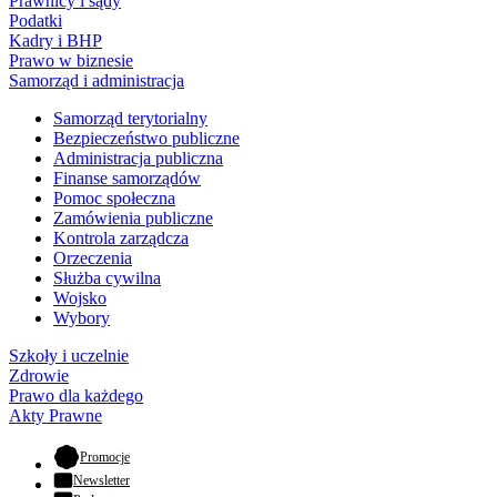
Prawnicy i sądy
Podatki
Kadry i BHP
Prawo w biznesie
Samorząd i administracja
Samorząd terytorialny
Bezpieczeństwo publiczne
Administracja publiczna
Finanse samorządów
Pomoc społeczna
Zamówienia publiczne
Kontrola zarządcza
Orzeczenia
Służba cywilna
Wojsko
Wybory
Szkoły i uczelnie
Zdrowie
Prawo dla każdego
Akty Prawne
- otwiera się w nowej karcie
Promocje
Newsletter