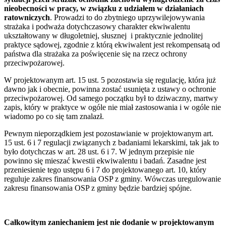
nieobecności w pracy, w związku z udziałem w działaniach
ratowniczych
. Prowadzi to do zbytniego uprzywilejowywania
strażaka i podważa dotychczasowy charakter ekwiwalentu
ukształtowany w długoletniej, słusznej i praktycznie jednolitej
praktyce sądowej, zgodnie z którą ekwiwalent jest rekompensatą od
państwa dla strażaka za poświęcenie się na rzecz ochrony
przeciwpożarowej.
W projektowanym art. 15 ust. 5 pozostawia się regulację, która już
dawno jak i obecnie, powinna zostać usunięta z ustawy o ochronie
przeciwpożarowej. Od samego początku był to dziwaczny, martwy
zapis, który w praktyce w ogóle nie miał zastosowania i w ogóle nie
wiadomo po co się tam znalazł.
Pewnym nieporządkiem jest pozostawianie w projektowanym art.
15 ust. 6 i 7 regulacji związanych z badaniami lekarskimi, tak jak to
było dotychczas w art. 28 ust. 6 i 7. W jednym przepisie nie
powinno się mieszać kwestii ekwiwalentu i badań. Zasadne jest
przeniesienie tego ustępu 6 i 7 do projektowanego art. 10, który
reguluje zakres finansowania OSP z gminy. Wówczas uregulowanie
zakresu finansowania OSP z gminy będzie bardziej spójne.
Całkowitym zaniechaniem jest nie dodanie w projektowanym