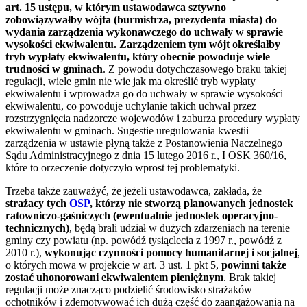
art. 15 ustępu, w którym ustawodawca sztywno
zobowiązywałby wójta (burmistrza, prezydenta miasta) do
wydania zarządzenia wykonawczego do uchwały w sprawie
wysokości ekwiwalentu. Zarządzeniem tym wójt określałby
tryb wypłaty ekwiwalentu, który obecnie powoduje wiele
trudności w gminach
. Z powodu dotychczasowego braku takiej
regulacji, wiele gmin nie wie jak ma określić tryb wypłaty
ekwiwalentu i wprowadza go do uchwały w sprawie wysokości
ekwiwalentu, co powoduje uchylanie takich uchwał przez
rozstrzygnięcia nadzorcze wojewodów i zaburza procedury wypłaty
ekwiwalentu w gminach. Sugestie uregulowania kwestii
zarządzenia w ustawie płyną także z Postanowienia Naczelnego
Sądu Administracyjnego z dnia 15 lutego 2016 r., I OSK 360/16,
które to orzeczenie dotyczyło wprost tej problematyki.
Trzeba także zauważyć, że jeżeli ustawodawca, zakłada, że
strażacy tych
OSP
, którzy nie stworzą planowanych jednostek
ratowniczo-gaśniczych (ewentualnie jednostek operacyjno-
technicznych)
, będą brali udział w dużych zdarzeniach na terenie
gminy czy powiatu (np. powódź tysiąclecia z 1997 r., powódź z
2010 r.),
wykonując czynności pomocy humanitarnej i socjalnej
,
o których mowa w projekcie w art. 3 ust. 1 pkt 5,
powinni także
zostać uhonorowani ekwiwalentem pieniężnym
. Brak takiej
regulacji może znacząco podzielić środowisko strażaków
ochotników i zdemotywować ich dużą część do zaangażowania na