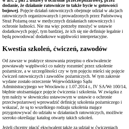
w art. 2 pkt 2 ustawy o ochronie przeciwpożarowej, przez
dodanie, że działanie ratownicze to także bycie w gotowości
bojowej
. Pojęcie działań ratowniczych obejmuje udział w akcjach
ratowniczych organizowanych i prowadzonych przez Państwową
Straż Pożarną oraz w medycznych działaniach ratowniczych i
ochronie ludności. Nie ma więc potrzeby mnożyć w ustawie
dodatkowych pojęć, tym bardziej, że ich się nie definiuje legalnie i
będą powodować dodatkowe wątpliwości interpretacyjne.
Kwestia szkoleń, ćwiczeń, zawodów
Od zawsze w praktyce stosowania przepisu o ekwiwalencie
powstawały wątpliwości co należy rozumieć przez szkolenie
pożarnicze, a w szczególności czy w tym pojęciu mieści się pojęcie
ćwiczeń ratowniczych i zawodów pożarniczych. W tym zakresie
wydane zostało orzeczenie Wojewódzkiego Sądu
Administracyjnego we Wrocławiu z 1.07.2014 r., IV SA/Wr 100/14,
błędnie utożsamiające pojęcie ćwiczenia i szkolenia. W związku z
tym należy w słowniczku ustawowym w ustawie o ochronie
przeciwpożarowej wprowadzić definicję szkolenia pożarniczego i
wskazać, że są to wszelkiego rodzaju szkolenia mające
przygotowywać do udziału w działaniach ratowniczych, możliwie
szeroko określając katalog otwarty takich szkoleń.
Jeżeli chcemy płacić ekwiwalent także za udział w ćwiczeniach