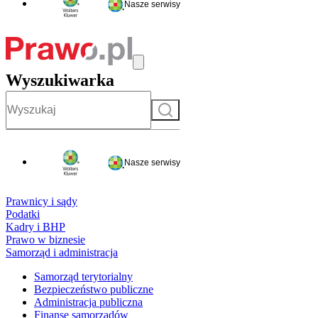
Nasze serwisy
Wyszukiwarka
Szukaj
Nasze serwisy
Prawnicy i sądy
Podatki
Kadry i BHP
Prawo w biznesie
Samorząd i administracja
Samorząd terytorialny
Bezpieczeństwo publiczne
Administracja publiczna
Finanse samorządów