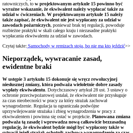
ratowniczych, to
w projektowanym artykule 15 powinno być
wyraźne wskazanie, że ekwiwalent należy wypłacać także za
udział w ćwiczeniach
.
W projektowanym artykule 15 należy
także zapisać, że ekwiwalent nie jest wypłacany za udział w
zawodach pożarniczych
, ponieważ brak tej regulacji, powoduje
rozbieżne praktyki w skali całego kraju i niezasadne praktyki
wypłacania ekwiwalentu za udział w zawodach.
Czytaj także:
Samochody w remizach stoją, bo nie ma kto jeździć
>>
Nieporządek, wywracanie zasad,
ewidentne braki
W ustępie 3 artykułu 15 dokonuje się wręcz rewolucyjnej
niesłusznej zmiany, która podważa wieloletnie dobre zasady
wypłaty ekwiwalentu
. Dotychczasowy artykuł 28 ust. 3 ustawy o
ochronie przeciwpożarowej ustalał, że ekwiwalent nie przysługuje
za czas nieobecności w pracy za który strażak zachował
wynagrodzenie. Regulacja ta ograniczała podwójne
uprzywilejowanie strażaka i zbieg wynagrodzenia w pracy z
ekwiwalentem i powinna się ostać w projekcie.
Planowana zmiana
podważa tą zasadę i wprowadza nową całkowicie bezzasadną
regulację, że ekwiwalent będzie mógł być wypłacony także w
sytuacji jeżeli strażak ochotnik zachowa wynagrodzenie za czas