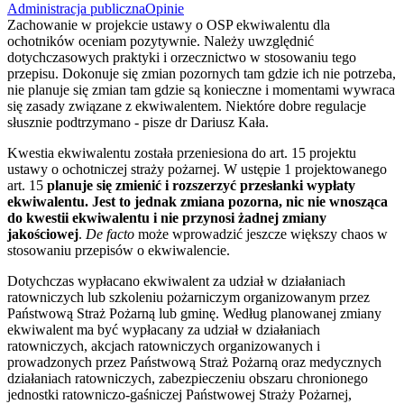
Administracja publiczna
Opinie
Zachowanie w projekcie ustawy o OSP ekwiwalentu dla
ochotników oceniam pozytywnie. Należy uwzględnić
dotychczasowych praktyki i orzecznictwo w stosowaniu tego
przepisu. Dokonuje się zmian pozornych tam gdzie ich nie potrzeba,
nie planuje się zmian tam gdzie są konieczne i momentami wywraca
się zasady związane z ekwiwalentem. Niektóre dobre regulacje
słusznie podtrzymano - pisze dr Dariusz Kała.
Kwestia ekwiwalentu została przeniesiona do art. 15 projektu
ustawy o ochotniczej straży pożarnej. W ustępie 1 projektowanego
art. 15
planuje się zmienić i rozszerzyć przesłanki wypłaty
ekwiwalentu. Jest to jednak zmiana pozorna, nic nie wnosząca
do kwestii ekwiwalentu i nie przynosi żadnej zmiany
jakościowej
.
De facto
może wprowadzić jeszcze większy chaos w
stosowaniu przepisów o ekwiwalencie.
Dotychczas wypłacano ekwiwalent za udział w działaniach
ratowniczych lub szkoleniu pożarniczym organizowanym przez
Państwową Straż Pożarną lub gminę. Według planowanej zmiany
ekwiwalent ma być wypłacany za udział w działaniach
ratowniczych, akcjach ratowniczych organizowanych i
prowadzonych przez Państwową Straż Pożarną oraz medycznych
działaniach ratowniczych, zabezpieczeniu obszaru chronionego
jednostki ratowniczo-gaśniczej Państwowej Straży Pożarnej,