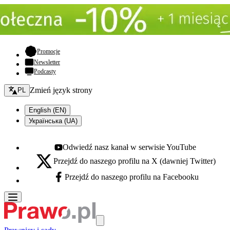
- otwiera się w nowej karcie
Promocje
Newsletter
Podcasty
Zmień język - bieżący:
Zmień język strony
PL
English (EN)
Українська (UA)
Odwiedź nasz kanał w serwisie YouTube
Youtube - otwiera się w nowej karcie
Przejdź do naszego profilu na X (dawniej Twitter)
X - otwiera się w nowej karcie
Przejdź do naszego profilu na Facebooku
Facebook - otwiera się w nowej karcie