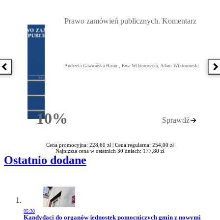
Przejdź do: Prawo zamówień publicznych. Komentarz, Andrzela G
Prawo zamówień publicznych. Komentarz
Andrzela Gawrońska-Baran , Ewa Wiktorowska, Adam Wiktorowski
Poprzednia książka
N
10%
Sprawdź
Rabatu
Cena promocyjna: 228,60 zł |
Cena regularna: 254,00 zł
Najniższa cena w ostatnich 30 dniach: 177,80 zł
Ostatnio dodane
05:30
Przejdź do artykułu:
Kandydaci do organów jednostek pomocniczych gmin z nowymi