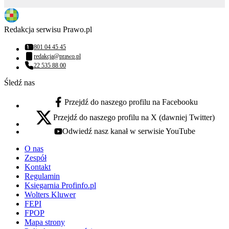
Redakcja serwisu Prawo.pl
801 04 45 45
Numer telefonu:
redakcja@prawo.pl
Adres email:
22 535 88 00
Numer telefonu:
Śledź nas
Przejdź do naszego profilu na Facebooku
facebook - otwiera się w nowej karcie
Przejdź do naszego profilu na X (dawniej Twitter)
x - otwiera się w nowej karcie
Odwiedź nasz kanał w serwisie YouTube
youtube - otwiera się w nowej karcie
O nas
Zespół
Kontakt
Regulamin
Księgarnia Profinfo.pl
Wolters Kluwer
FEPI
FPOP
Mapa strony