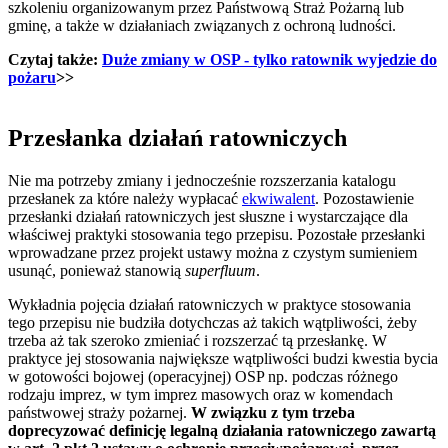
szkoleniu organizowanym przez Państwową Straż Pożarną lub
gminę, a także w działaniach związanych z ochroną ludności.
Czytaj także:
Duże zmiany w OSP - tylko ratownik wyjedzie do
pożaru
>>
Przesłanka działań ratowniczych
Nie ma potrzeby zmiany i jednocześnie rozszerzania katalogu
przesłanek za które należy wypłacać
ekwiwalent
. Pozostawienie
przesłanki działań ratowniczych jest słuszne i wystarczające dla
właściwej praktyki stosowania tego przepisu. Pozostałe przesłanki
wprowadzane przez projekt ustawy można z czystym sumieniem
usunąć, ponieważ stanowią
superfluum
.
Wykładnia pojęcia działań ratowniczych w praktyce stosowania
tego przepisu nie budziła dotychczas aż takich wątpliwości, żeby
trzeba aż tak szeroko zmieniać i rozszerzać tą przesłankę. W
praktyce jej stosowania największe wątpliwości budzi kwestia bycia
w gotowości bojowej (operacyjnej) OSP np. podczas różnego
rodzaju imprez, w tym imprez masowych oraz w komendach
państwowej straży pożarnej.
W związku z tym trzeba
doprecyzować definicję legalną działania ratowniczego zawartą