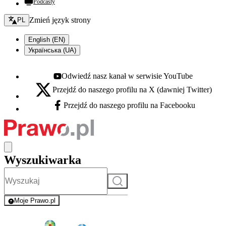
Podcasty
Zmień język - bieżący:
Zmień język strony
PL
English (EN)
Українська (UA)
Odwiedź nasz kanał w serwisie YouTube
Youtube - otwiera się w nowej karcie
Przejdź do naszego profilu na X (dawniej Twitter)
X - otwiera się w nowej karcie
Przejdź do naszego profilu na Facebooku
Facebook - otwiera się w nowej karcie
Wyszukiwarka
Szukaj
Moje Prawo.pl
- rejestracja i logowanie do serwisu