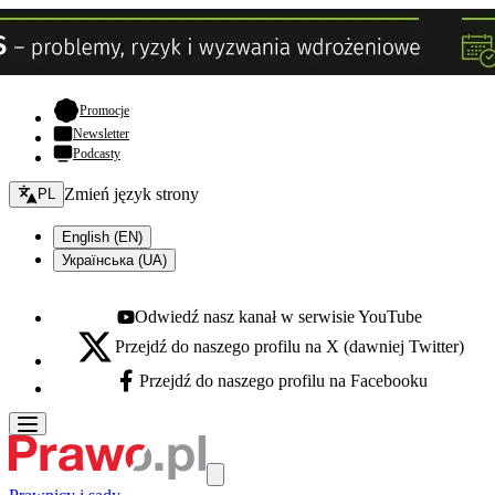
- otwiera się w nowej karcie
Promocje
Newsletter
Podcasty
Zmień język - bieżący:
Zmień język strony
PL
English (EN)
Українська (UA)
Odwiedź nasz kanał w serwisie YouTube
Youtube - otwiera się w nowej karcie
Przejdź do naszego profilu na X (dawniej Twitter)
X - otwiera się w nowej karcie
Przejdź do naszego profilu na Facebooku
Facebook - otwiera się w nowej karcie