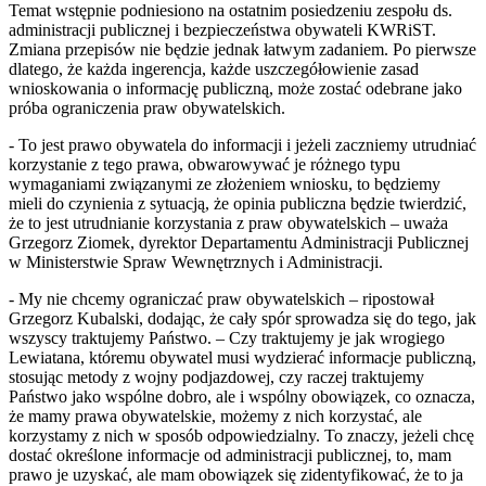
Temat wstępnie podniesiono na ostatnim posiedzeniu zespołu ds.
administracji publicznej i bezpieczeństwa obywateli KWRiST.
Zmiana przepisów nie będzie jednak łatwym zadaniem. Po pierwsze
dlatego, że każda ingerencja, każde uszczegółowienie zasad
wnioskowania o informację publiczną, może zostać odebrane jako
próba ograniczenia praw obywatelskich.
- To jest prawo obywatela do informacji i jeżeli zaczniemy utrudniać
korzystanie z tego prawa, obwarowywać je różnego typu
wymaganiami związanymi ze złożeniem wniosku, to będziemy
mieli do czynienia z sytuacją, że opinia publiczna będzie twierdzić,
że to jest utrudnianie korzystania z praw obywatelskich – uważa
Grzegorz Ziomek, dyrektor Departamentu Administracji Publicznej
w Ministerstwie Spraw Wewnętrznych i Administracji.
- My nie chcemy ograniczać praw obywatelskich – ripostował
Grzegorz Kubalski, dodając, że cały spór sprowadza się do tego, jak
wszyscy traktujemy Państwo. – Czy traktujemy je jak wrogiego
Lewiatana, któremu obywatel musi wydzierać informacje publiczną,
stosując metody z wojny podjazdowej, czy raczej traktujemy
Państwo jako wspólne dobro, ale i wspólny obowiązek, co oznacza,
że mamy prawa obywatelskie, możemy z nich korzystać, ale
korzystamy z nich w sposób odpowiedzialny. To znaczy, jeżeli chcę
dostać określone informacje od administracji publicznej, to, mam
prawo je uzyskać, ale mam obowiązek się zidentyfikować, że to ja