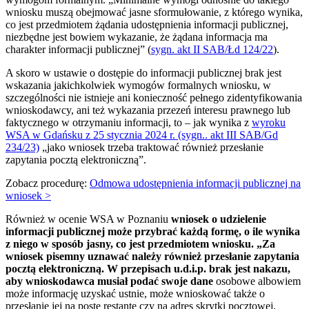
wniosku muszą obejmować jasne sformułowanie, z którego wynika,
co jest przedmiotem żądania udostępnienia informacji publicznej,
niezbędne jest bowiem wykazanie, że żądana informacja ma
charakter informacji publicznej” (
sygn. akt II SAB/Łd 124/22
).
A skoro w ustawie o dostępie do informacji publicznej brak jest
wskazania jakichkolwiek wymogów formalnych wniosku, w
szczególności nie istnieje ani konieczność pełnego zidentyfikowania
wnioskodawcy, ani też wykazania przezeń interesu prawnego lub
faktycznego w otrzymaniu informacji, to – jak wynika z
wyroku
WSA w Gdańsku z 25 stycznia 2024 r. (sygn.. akt III SAB/Gd
234/23)
„jako wniosek trzeba traktować również przesłanie
zapytania pocztą elektroniczną”.
Zobacz procedurę:
Odmowa udostępnienia informacji publicznej na
wniosek >
Również w ocenie WSA w Poznaniu
wniosek o udzielenie
informacji publicznej może przybrać każdą formę, o ile wynika
z niego w sposób jasny, co jest przedmiotem wniosku. „Za
wniosek pisemny uznawać należy również przesłanie zapytania
pocztą elektroniczną. W przepisach u.d.i.p. brak jest nakazu,
aby wnioskodawca musiał podać swoje dane
osobowe albowiem
może informację uzyskać ustnie, może wnioskować także o
przesłanie jej na poste restante czy na adres skrytki pocztowej.