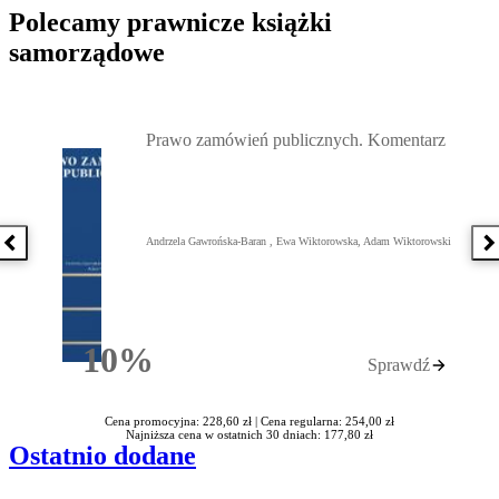
Polecamy prawnicze książki
samorządowe
Przejdź do: Prawo zamówień publicznych. Komentarz, Andrzela G
Prawo zamówień publicznych. Komentarz
Andrzela Gawrońska-Baran , Ewa Wiktorowska, Adam Wiktorowski
Poprzednia książka
N
10%
Sprawdź
Rabatu
Cena promocyjna: 228,60 zł |
Cena regularna: 254,00 zł
Najniższa cena w ostatnich 30 dniach: 177,80 zł
Ostatnio dodane