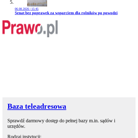
06.08.2026 | 15:45
Przejdź do artykułu:
Senat bez poprawek za wsparciem dla rolników po powodzi
Baza teleadresowa
Sprawdź darmowy dostęp do pełnej bazy m.in. sądów i
urzędów.
Rodzaj instytucji: