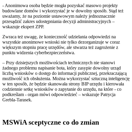
- Anonimowa osoba będzie mogła pozyskać masowo projekty
budowlane domów i wykorzystać je w dowolny sposób. Stąd też
uważamy, że na poziomie ustawowym należy jednoznacznie
przesądzić zakres udostępniania decyzji administracyjnych –
wskazuje ekspert ZPP.
Zwraca też uwagę, że konieczność udzielania odpowiedzi na
wszystkie anonimowe wnioski nie tylko dezorganizuje w coraz
większym stopniu pracę urzędów, ale stwarza też zagrożenie z
punktu widzenia cyberbezpieczeństwa.
– Przy dzisiejszych możliwościach technicznych nie stanowi
żadnego problemu napisanie bota, który zasypie dowolny urząd
liczbą wniosków o dostęp do informacji publicznej, przekraczającą
możliwość ich obsłużenia. Można wykorzystać sztuczną inteligencję
w ten sposób, że będzie skanowała strony BIP urzędu i kierowała
codziennie setkę wniosków o zapytanie do urzędu, na które - co
podkreślam - organ mówi odpowiedzieć – wskazuje Patrycja
Grebla-Tarasek.
MSWiA sceptyczne co do zmian