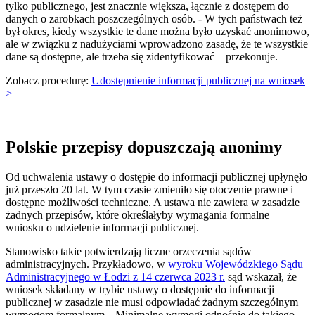
tylko publicznego, jest znacznie większa, łącznie z dostępem do
danych o zarobkach poszczególnych osób. - W tych państwach też
był okres, kiedy wszystkie te dane można było uzyskać anonimowo,
ale w związku z nadużyciami wprowadzono zasadę, że te wszystkie
dane są dostępne, ale trzeba się zidentyfikować – przekonuje.
Zobacz procedurę:
Udostępnienie informacji publicznej na wniosek
>
Polskie przepisy dopuszczają anonimy
Od uchwalenia ustawy o dostępie do informacji publicznej upłynęło
już przeszło 20 lat. W tym czasie zmieniło się otoczenie prawne i
dostępne możliwości techniczne. A ustawa nie zawiera w zasadzie
żadnych przepisów, które określałyby wymagania formalne
wniosku o udzielenie informacji publicznej.
Stanowisko takie potwierdzają liczne orzeczenia sądów
administracyjnych. Przykładowo, w
wyroku Wojewódzkiego Sądu
Administracyjnego w Łodzi z 14 czerwca 2023 r.
sąd wskazał, że
wniosek składany w trybie ustawy o dostępnie do informacji
publicznej w zasadzie nie musi odpowiadać żadnym szczególnym
wymogom formalnym. „Minimalne wymogi odnośnie do takiego