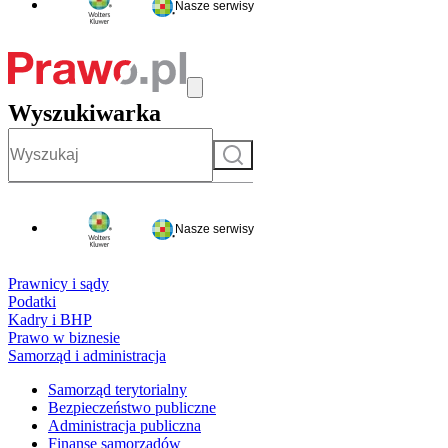
Nasze serwisy
Wyszukiwarka
Szukaj
Nasze serwisy
Prawnicy i sądy
Podatki
Kadry i BHP
Prawo w biznesie
Samorząd i administracja
Samorząd terytorialny
Bezpieczeństwo publiczne
Administracja publiczna
Finanse samorządów