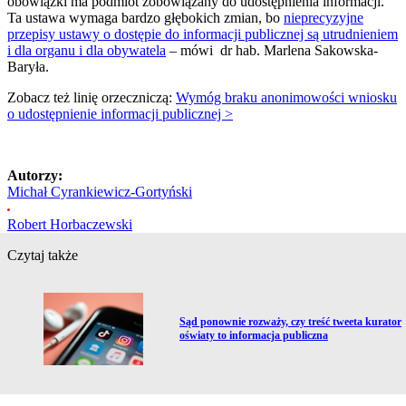
obowiązki ma podmiot zobowiązany do udostępnienia informacji.
Ta ustawa wymaga bardzo głębokich zmian, bo
nieprecyzyjne
przepisy ustawy o dostępie do informacji publicznej są utrudnieniem
i dla organu i dla obywatela
– mówi dr hab. Marlena Sakowska-
Baryła.
Zobacz też linię orzeczniczą:
Wymóg braku anonimowości wniosku
o udostępnienie informacji publicznej >
Autorzy:
Michał Cyrankiewicz-Gortyński
Robert Horbaczewski
Czytaj także
Przejdź do artykułu:
Sąd ponownie rozważy, czy treść tweeta kurator
oświaty to informacja publiczna