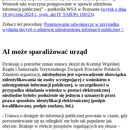
Wniosek taki wszczyna postępowanie w sprawie udzielenia
informacji publicznej” – podkreśla WSA w Poznaniu (
wyrok z dnia
18 stycznia 2024 r., sygn. akt IV SAB/Po 160/23
).
Zobacz też procedurę:
Postępowanie odwoławcze w przypadku
wydania decyzji o odmowie udostępnienia informacji publicznej >
AI może sparaliżować urząd
Dyskusję o potrzebie zmian ustawy złożył do Komisji Wspólnej
Rządu i Samorządu Terytorialnego Związek Powiatów Polskich.
Zdaniem organizacji,
niezbędnym jest wprowadzenie obowiązku
zidentyfikowania się osoby występującej z wnioskiem o
udostępnienie informacji publicznej, w szczególności w
przypadku składania wniosku w postaci elektronicznej
niezbędne byłoby posłużenie się jednym z uznanych przez
prawo sposobów identyfikacji elektronicznej (podpis
kwalifikowany, podpis zaufany, itd.).
- Ustawa o dostępie do informacji publicznej powstała w czasie, gdy
porozumiewanie się na odległość nie było tak popularne jak
obecnie. Brakuje w efekcie przepisów regulujących ten obszar –