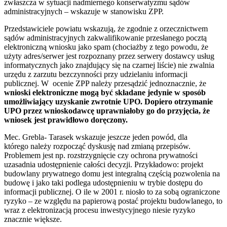
zwłaszcza w sytuacji nadmiernego konserwatyzmu sądów
administracyjnych – wskazuje w stanowisku ZPP.
Przedstawiciele powiatu wskazują, że zgodnie z orzecznictwem
sądów administracyjnych zakwalifikowanie przesłanego pocztą
elektroniczną wniosku jako spam (chociażby z tego powodu, że
użyty adres/serwer jest rozpoznany przez serwery dostawcy usług
informatycznych jako znajdujący się na czarnej liście) nie zwalnia
urzędu z zarzutu bezczynności przy udzielaniu informacji
publicznej. W ocenie ZPP należy przesądzić jednoznacznie, że
wnioski elektroniczne mogą być składane jedynie w sposób
umożliwiający uzyskanie zwrotnie UPO. Dopiero otrzymanie
UPO przez wnioskodawcę uprawniałoby go do przyjęcia, że
wniosek jest prawidłowo doręczony.
Mec. Grebla- Tarasek wskazuje jeszcze jeden powód, dla
którego należy rozpocząć dyskusję nad zmianą przepisów.
Problemem jest np. rozstrzygnięcie czy ochrona prywatności
uzasadnia udostępnienie całości decyzji. Przykładowo: projekt
budowlany prywatnego domu jest integralną częścią pozwolenia na
budowę i jako taki podlega udostępnieniu w trybie dostępu do
informacji publicznej. O ile w 2001 r. niosło to za sobą ograniczone
ryzyko – ze względu na papierową postać projektu budowlanego, to
wraz z elektronizacją procesu inwestycyjnego niesie ryzyko
znacznie większe.