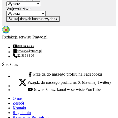
Województwo:
Szukaj danych kontaktowych
Redakcja serwisu Prawo.pl
801 04 45 45
Numer telefonu:
redakcja@prawo.pl
Adres email:
22 535 88 00
Numer telefonu:
Śledź nas
Przejdź do naszego profilu na Facebooku
facebook - otwiera się w nowej karcie
Przejdź do naszego profilu na X (dawniej Twitter)
x - otwiera się w nowej karcie
Odwiedź nasz kanał w serwisie YouTube
youtube - otwiera się w nowej karcie
O nas
Zespół
Kontakt
Regulamin
Księgarnia Profinfo.pl