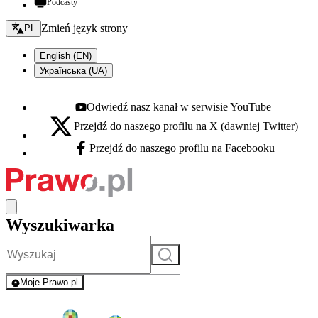
Podcasty
Zmień język - bieżący:
Zmień język strony
PL
English (EN)
Українська (UA)
Odwiedź nasz kanał w serwisie YouTube
Youtube - otwiera się w nowej karcie
Przejdź do naszego profilu na X (dawniej Twitter)
X - otwiera się w nowej karcie
Przejdź do naszego profilu na Facebooku
Facebook - otwiera się w nowej karcie
Wyszukiwarka
Szukaj
Moje Prawo.pl
- rejestracja i logowanie do serwisu