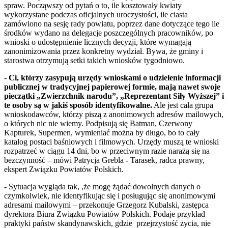
spraw. Począwszy od pytań o to, ile kosztowały kwiaty
wykorzystane podczas oficjalnych uroczystości, ile ciasta
zamówiono na sesję rady powiatu, poprzez dane dotyczące tego ile
środków wydano na delegacje poszczególnych pracowników, po
wnioski o udostępnienie licznych decyzji, które wymagają
zanonimizowania przez konkretny wydział. Bywa, że gminy i
starostwa otrzymują setki takich wniosków tygodniowo.
-
Ci, którzy zasypują urzędy wnioskami o udzielenie informacji
publicznej w tradycyjnej papierowej formie, mają nawet swoje
pieczątki „Zwierzchnik narodu”, „Reprezentant Siły Wyższej” i
te osoby są w jakiś sposób identyfikowalne.
Ale jest cała grupa
wnioskodawców, którzy piszą z anonimowych adresów mailowych,
o których nic nie wiemy. Podpisują się Batman, Czerwony
Kapturek, Supermen, wymieniać można by długo, bo to cały
katalog postaci baśniowych i filmowych. Urzędy muszą te wnioski
rozpatrzeć w ciągu 14 dni, bo w przeciwnym razie narażą się na
bezczynność – mówi Patrycja Grebla - Tarasek, radca prawny,
ekspert Związku Powiatów Polskich.
- Sytuacja wygląda tak, ,że mogę żądać dowolnych danych o
czymkolwiek, nie identyfikując się i posługując się anonimowymi
adresami mailowymi – przekonuje Grzegorz Kubalski, zastępca
dyrektora Biura Związku Powiatów Polskich. Podaje przykład
praktyki państw skandynawskich, gdzie przejrzystość życia, nie