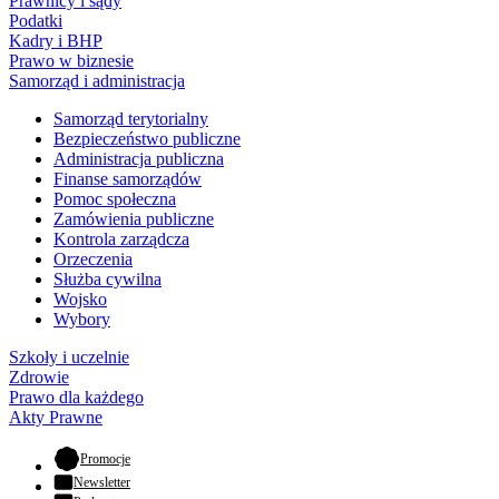
Prawnicy i sądy
Podatki
Kadry i BHP
Prawo w biznesie
Samorząd i administracja
Samorząd terytorialny
Bezpieczeństwo publiczne
Administracja publiczna
Finanse samorządów
Pomoc społeczna
Zamówienia publiczne
Kontrola zarządcza
Orzeczenia
Służba cywilna
Wojsko
Wybory
Szkoły i uczelnie
Zdrowie
Prawo dla każdego
Akty Prawne
- otwiera się w nowej karcie
Promocje
Newsletter