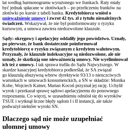
lat według harmonogramu wyrażonego we frankach. Raty miały
być jednak spłacane w złotówkach – po przeliczeniu franków na
złotówki po kursie z tabeli banku.
Kredytobiorca wniósł o
unieważnienie umowy
i zwrot 42 tys. zł z tytułu nienależnych
świadczeń.
Wskazywał, że nie był poinformowany o ryzyku
kursowym, a umowa zawiera niedozwolone klauzule.
Sądy: okręgowy i apelacyjny oddaliły jego powództwo. Uznały,
po pierwsze, że bank dostatecznie poinformował
kredytobiorcę o ryzyku związanym z kredytem walutowym.
Przyznały, że klauzule indeksacyjne są niedozwolone, ale nie
uznały, że skutkują one nieważnością umowy. Nie wyeliminował
ich też z umowy.
I tak sprawa trafiła do Sądu Najwyższego. W
skardze kasacyjnej kredytobiorca podkreślał, że SA związał
go klauzulą abuzywną wbrew dyrektywie 93/13 o nieuczciwych
warunkach w umowach konsumenckich, a SN w składzie: Monika
Kobe, Wojciech Katner, Marian Kocoń przyznał jej rację. Uchylił
wyrok i przekazał sprawę sądowi apelacyjnemu do ponownego
rozpoznania. Co więcej, w uzasadnieniu odniósł się do wyroków
TSUE i wytknął liczne błędy sądom I i II instancji, ale także
podważył niektóre wyroki SN.
Dlaczego sąd nie może uzupełniać
ułomnej umowy