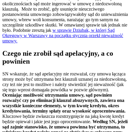
okolicznościach sąd może ingerować w umowę z niedozwoloną
klauzulą. Może to zrobić, gdy usunięcie nieuczciwego
postanowienia umownego zobowiązywałoby sąd do unieważnienia
umowy, wbrew woli konsumenta, narażając go tym samym na
szczególnie szkodliwe skutki. W omawianej sprawie tak jednak nie
było. Podobnie zresztą jak
w sprawie Dziubak, w której Sąd
Okręgowy w Warszawy na początku stycznia orzekł nieważność
umowy.
Czego nie zrobił sąd apelacyjny, a co
powinien
SN wskazuje, że sąd apelacyjny nie rozważał, czy umowa łącząca
strony może być utrzymana bez klauzuli uznanej za niedozwoloną,
czy też nie jest to możliwe i należy stwierdzić jej nieważność (jak
się tego wprost domagała powódka w pozwie głównym).
Oceniając możliwość utrzymania umowy, sąd powinien
rozważyć czy po eliminacji klauzul abuzywnych, zawiera ona
wszystkie konieczne elementy, w tym kwotę kredytu, okres
kredytowania, terminy spłaty oraz wysokość oprocentowania.
Kluczowe będzie zwłaszcza rozstrzygnięcie na jaką kwotę kredyt
będzie opiewał i jakie jest jego oprocentowanie.
Według SN, jeżeli
sąd zajmie stanowisko, że umowa powinna być utrzymana, to