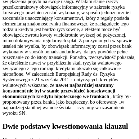
zwiększenia popytu na swoje usługi. W takim stanie rzeczy
przedkontraktowy obowiązek informacyjny w zakresie ryzyka
kursowego powinien zostać wykonany, w sposób jednoznacznie i
zrozumiale unaoczniający konsumentowi, który z reguły posiada
elementarną znajomość rynku finansowego, że zaciągnięcie tego
rodzaju kredytu jest bardzo ryzykowne, a efektem może być
obowiązek zwrotu kwoty wielokrotnie wyższej od pożyczonej,
mimo dokonywania regularnych spłat. Z poczynionych w sprawie
ustaleń nie wynika, by obowiązek informacyjny został przez bank
wykonany w sposób ponadstandardowy, dający powódce pełne
rozeznanie co do istoty transakcji. Ponadto, rzeczywistość pokazała,
że określenie nawet w przybliżeniu skali ryzyka walutowego
związanego z tego rodzaju kredytami okazało się całkowicie
nietrafione. W zaleceniach Europejskiej Rady ds. Ryzyka
Systemowego z 21 września 2011 r. dotyczących kredytów
walutowych wskazano, że
nawet najbardziej staranny
konsument nie był w stanie przewidzieć konsekwencji
ekonomicznych kredytu hipotecznego we frankach
, który był
proponowany przez banki, jako bezpieczny, bo oferowany „w
najbardziej stabilnej walucie świata – czytamy w uzasadnieniu
wyroku SN.
Dwie podstawy kwestionowania klauzul