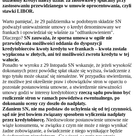
udzielony kredyt należy uznać za złotówkowy spłacany przy
zastosowaniu przewidzianego w umowie oprocentowania, czyli
stawki LIBOR.
Warto pamiętać, że 29 października w podobnym składzie SN
podważył unieważnienie umowy o kredyt denominowany we
frankach i opowiedział się właśnie za "odfrankowieniem".
Dlaczego?
SN zauważa, że sporna umowa w ogóle nie
przewidywała możliwości oddania do dyspozycji
kredytobiorców kwoty kredytu we frankach – kwota została
wypłacona w złotych, ani też możliwości zwrotu kredytu w tej
walucie.
Ponadto w wyroku z 29 listopada SN wskazuje, że jeżeli wysokość
dokonanych przez powódkę spłat okaże się wyższa, świadczenie z
tego tytułu może okazać się nienależne. W przypadku stwierdzenia,
że możliwe jest określenie praw i obowiązków stron w oparciu o
pozostałe postanowienia umowne, a stwierdzenie nieważności
umowy godzi w interesy kredytobiorcy
rzeczą sądu powinno być
rozliczenie stron w ramach powództwa ewentualnego, po
dokonaniu oceny czy doszło do nadpłaty.
Zdaniem SN, nie ma podstaw do uchylenia się od tej czynności,
sąd nie jest bowiem związany sposobem wyliczenia nadpłaty
przez kredytobiorcę.
Niedozwolone postanowienie umowne nie
wiąże konsumenta, w związku z czym nie może z niego wynikać
żadne zobowiązanie, a świadczenie z niego wynikające będzie