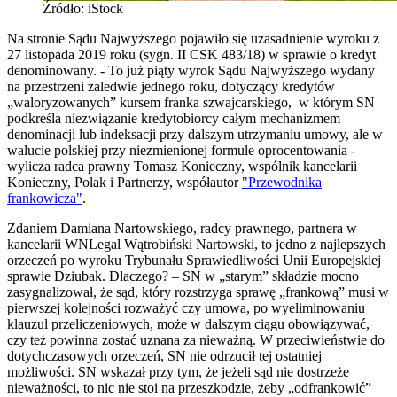
Źródło: iStock
Na stronie Sądu Najwyższego pojawiło się uzasadnienie wyroku z
27 listopada 2019 roku (sygn. II CSK 483/18) w sprawie o kredyt
denominowany. - To już piąty wyrok Sądu Najwyższego wydany
na przestrzeni zaledwie jednego roku, dotyczący kredytów
„waloryzowanych” kursem franka szwajcarskiego, w którym SN
podkreśla niezwiązanie kredytobiorcy całym mechanizmem
denominacji lub indeksacji przy dalszym utrzymaniu umowy, ale w
walucie polskiej przy niezmienionej formule oprocentowania -
wylicza radca prawny Tomasz Konieczny, wspólnik kancelarii
Konieczny, Polak i Partnerzy, współautor
"Przewodnika
frankowicza"
.
Zdaniem Damiana Nartowskiego, radcy prawnego, partnera w
kancelarii WNLegal Wątrobiński Nartowski, to jedno z najlepszych
orzeczeń po wyroku Trybunału Sprawiedliwości Unii Europejskiej
sprawie Dziubak. Dlaczego? – SN w „starym” składzie mocno
zasygnalizował, że sąd, który rozstrzyga sprawę „frankową” musi w
pierwszej kolejności rozważyć czy umowa, po wyeliminowaniu
klauzul przeliczeniowych, może w dalszym ciągu obowiązywać,
czy też powinna zostać uznana za nieważną. W przeciwieństwie do
dotychczasowych orzeczeń, SN nie odrzucił tej ostatniej
możliwości. SN wskazał przy tym, że jeżeli sąd nie dostrzeże
nieważności, to nic nie stoi na przeszkodzie, żeby „odfrankowić”