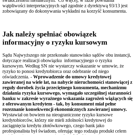
świadczeniem nienależnym. Co więcej, w razie powstania
wątpliwości interpretacyjnych sąd zgodnie z dyrektywą 93/13 jest
zobowiązany do dokonywania wykładni na korzyść konsumenta.
Jak należy spełniać obowiązek
informacyjny o ryzyku kursowym
Sądu Najwyższego nie przekonało stanowisko sądów obu instancji,
dotyczące realizacji obowiązku informacyjnego o ryzyku
kursowym. Według SN nie wystarczy wskazanie w umowie, że
ryzyko to ponosi kredytobiorca oraz odebranie od niego
oświadczenia. -
Wprowadzenie do umowy kredytowej
zawieranej na wiele lat, na nabycie nieruchomości stanowiącej z
reguły dorobek życia przeciętnego konsumenta, mechanizmu
działania ryzyka kursowego, wymagało szczególnej staranności
banku w zakresie wyraźnego wskazania zagrożeń wiążących się
z oferowanym kredytem - tak, by konsument miał pełne
rozeznanie konsekwencji ekonomicznych zawieranej umowy.
Wystawiał on bowiem na nieograniczone ryzyko kursowe
kredytobiorców, którzy nie mieli zdolności kredytowej do
zaciągnięcia kredytu złotówkowego, czego bank jako
profesjonalista był świadom, oferując tego rodzaju produkt celem