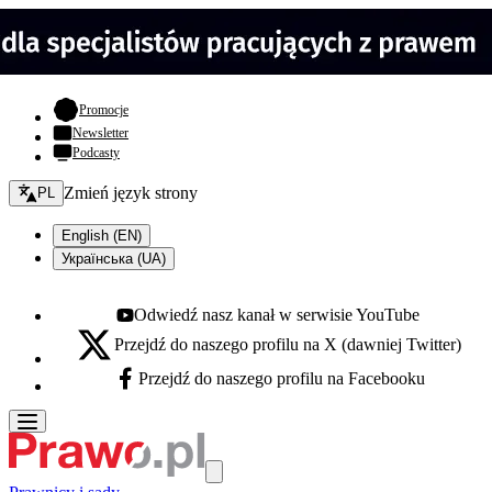
- otwiera się w nowej karcie
Promocje
Newsletter
Podcasty
Zmień język - bieżący:
Zmień język strony
PL
English (EN)
Українська (UA)
Odwiedź nasz kanał w serwisie YouTube
Youtube - otwiera się w nowej karcie
Przejdź do naszego profilu na X (dawniej Twitter)
X - otwiera się w nowej karcie
Przejdź do naszego profilu na Facebooku
Facebook - otwiera się w nowej karcie