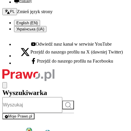
Podcasty
Zmień język - bieżący:
Zmień język strony
PL
English (EN)
Українська (UA)
Odwiedź nasz kanał w serwisie YouTube
Youtube - otwiera się w nowej karcie
Przejdź do naszego profilu na X (dawniej Twitter)
X - otwiera się w nowej karcie
Przejdź do naszego profilu na Facebooku
Facebook - otwiera się w nowej karcie
Wyszukiwarka
Szukaj
Moje Prawo.pl
- rejestracja i logowanie do serwisu