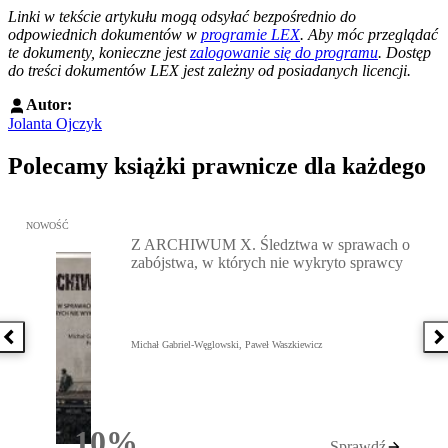
--------------------------------------------------------
Linki w tekście artykułu mogą odsyłać bezpośrednio do
odpowiednich dokumentów w
programie LEX
. Aby móc przeglądać
te dokumenty, konieczne jest
zalogowanie się do programu
. Dostęp
do treści dokumentów LEX jest zależny od posiadanych licencji.
Autor:
Jolanta Ojczyk
Polecamy książki prawnicze dla każdego
Przejdź do: Z ARCHIWUM X. Śledztwa w sprawach o zabójstwa, w 
NOWOŚĆ
Z ARCHIWUM X. Śledztwa w sprawach o
zabójstwa, w których nie wykryto sprawcy
Poprzednia książka
N
Michał Gabriel-Węglowski, Paweł Waszkiewicz
10%
Sprawdź