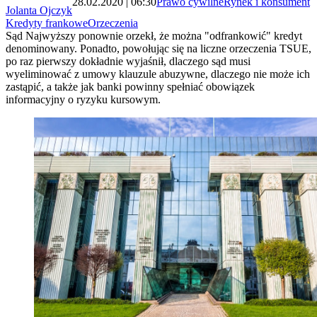
28.02.2020 | 06:30
Prawo cywilne
Rynek i konsument
Jolanta Ojczyk
Kredyty frankowe
Orzeczenia
Sąd Najwyższy ponownie orzekł, że można "odfrankowić" kredyt
denominowany. Ponadto, powołując się na liczne orzeczenia TSUE,
po raz pierwszy dokładnie wyjaśnił, dlaczego sąd musi
wyeliminować z umowy klauzule abuzywne, dlaczego nie może ich
zastąpić, a także jak banki powinny spełniać obowiązek
informacyjny o ryzyku kursowym.