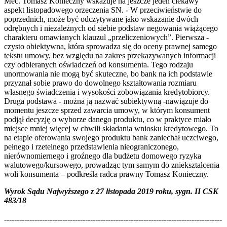
Mec. Tomasz Konieczny wskazuje na jeszcze jeden ciekawy
aspekt listopadowego orzeczenia SN. - W przeciwieństwie do
poprzednich, może być odczytywane jako wskazanie dwóch
odrębnych i niezależnych od siebie podstaw negowania wiążącego
charakteru omawianych klauzul „przeliczeniowych”. Pierwsza -
czysto obiektywna, która sprowadza się do oceny prawnej samego
tekstu umowy, bez względu na zakres przekazywanych informacji
czy odbieranych oświadczeń od konsumenta. Tego rodzaju
unormowania nie mogą być skuteczne, bo bank na ich podstawie
przyznał sobie prawo do dowolnego kształtowania rozmiaru
własnego świadczenia i wysokości zobowiązania kredytobiorcy.
Druga podstawa - można ją nazwać subiektywną -nawiązuje do
momentu jeszcze sprzed zawarcia umowy, w którym konsument
podjął decyzję o wyborze danego produktu, co w praktyce miało
miejsce mniej więcej w chwili składania wniosku kredytowego. To
na etapie oferowania swojego produktu bank zaniechał uczciwego,
pełnego i rzetelnego przedstawienia nieograniczonego,
nierównomiernego i groźnego dla budżetu domowego ryzyka
walutowego/kursowego, prowadząc tym samym do zniekształcenia
woli konsumenta – podkreśla radca prawny Tomasz Konieczny.
Wyrok Sądu Najwyższego z 27 listopada 2019 roku, sygn. II CSK
483/18
--------------------------------------------------------------------------------------