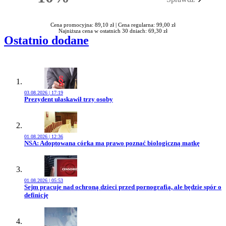
Rabatu
Cena promocyjna: 89,10 zł |
Cena regularna: 99,00 zł
Najniższa cena w ostatnich 30 dniach: 69,30 zł
Ostatnio dodane
03.08.2026 | 17:19
Przejdź do artykułu:
Prezydent ułaskawił trzy osoby
01.08.2026 | 12:36
Przejdź do artykułu:
NSA: Adoptowana córka ma prawo poznać biologiczną matkę
01.08.2026 | 05:53
Przejdź do artykułu:
Sejm pracuje nad ochroną dzieci przed pornografią, ale będzie spór o
definicję