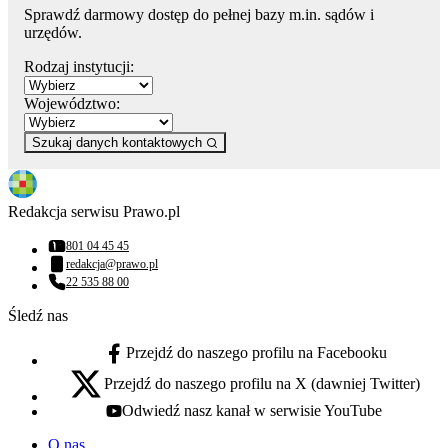
Sprawdź darmowy dostęp do pełnej bazy m.in. sądów i
urzędów.
Rodzaj instytucji:
Województwo:
Szukaj danych kontaktowych
Redakcja serwisu Prawo.pl
801 04 45 45
Numer telefonu:
redakcja@prawo.pl
Adres email:
22 535 88 00
Numer telefonu:
Śledź nas
Przejdź do naszego profilu na Facebooku
facebook - otwiera się w nowej karcie
Przejdź do naszego profilu na X (dawniej Twitter)
x - otwiera się w nowej karcie
Odwiedź nasz kanał w serwisie YouTube
youtube - otwiera się w nowej karcie
O nas