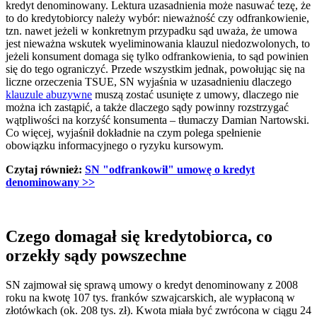
kredyt denominowany. Lektura uzasadnienia może nasuwać tezę, że
to do kredytobiorcy należy wybór: nieważność czy odfrankowienie,
tzn. nawet jeżeli w konkretnym przypadku sąd uważa, że umowa
jest nieważna wskutek wyeliminowania klauzul niedozwolonych, to
jeżeli konsument domaga się tylko odfrankowienia, to sąd powinien
się do tego ograniczyć. Przede wszystkim jednak, powołując się na
liczne orzeczenia TSUE, SN wyjaśnia w uzasadnieniu dlaczego
klauzule abuzywne
muszą zostać usunięte z umowy, dlaczego nie
można ich zastąpić, a także dlaczego sądy powinny rozstrzygać
wątpliwości na korzyść konsumenta – tłumaczy Damian Nartowski.
Co więcej, wyjaśnił dokładnie na czym polega spełnienie
obowiązku informacyjnego o ryzyku kursowym.
Czytaj również:
SN "odfrankowił" umowę o kredyt
denominowany >>
Czego domagał się kredytobiorca, co
orzekły sądy powszechne
SN zajmował się sprawą umowy o kredyt denominowany z 2008
roku na kwotę 107 tys. franków szwajcarskich, ale wypłaconą w
złotówkach (ok. 208 tys. zł). Kwota miała być zwrócona w ciągu 24