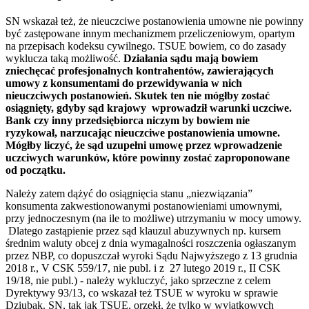
SN wskazał też, że nieuczciwe postanowienia umowne nie powinny
być zastępowane innym mechanizmem przeliczeniowym, opartym
na przepisach kodeksu cywilnego. TSUE bowiem, co do zasady
wyklucza taką możliwość.
Działania sądu mają bowiem
zniechęcać profesjonalnych kontrahentów, zawierających
umowy z konsumentami do przewidywania w nich
nieuczciwych postanowień. Skutek ten nie mógłby zostać
osiągnięty, gdyby sąd krajowy wprowadził warunki uczciwe.
Bank czy inny przedsiębiorca niczym by bowiem nie
ryzykował, narzucając nieuczciwe postanowienia umowne.
Mógłby liczyć, że sąd uzupełni umowę przez wprowadzenie
uczciwych warunków, które powinny zostać zaproponowane
od początku.
Należy zatem dążyć do osiągnięcia stanu „niezwiązania”
konsumenta zakwestionowanymi postanowieniami umownymi,
przy jednoczesnym (na ile to możliwe) utrzymaniu w mocy umowy.
Dlatego zastąpienie przez sąd klauzul abuzywnych np. kursem
średnim waluty obcej z dnia wymagalności roszczenia ogłaszanym
przez NBP, co dopuszczał wyroki Sądu Najwyższego z 13 grudnia
2018 r., V CSK 559/17, nie publ. i z 27 lutego 2019 r., II CSK
19/18, nie publ.) - należy wykluczyć, jako sprzeczne z celem
Dyrektywy 93/13, co wskazał też TSUE w wyroku w sprawie
Dziubak. SN, tak jak TSUE, orzekł, że tylko w wyjątkowych