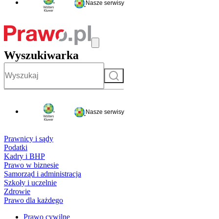
Nasze serwisy
Wyszukiwarka
Szukaj
Nasze serwisy
Prawnicy i sądy
Podatki
Kadry i BHP
Prawo w biznesie
Samorząd i administracja
Szkoły i uczelnie
Zdrowie
Prawo dla każdego
Prawo cywilne