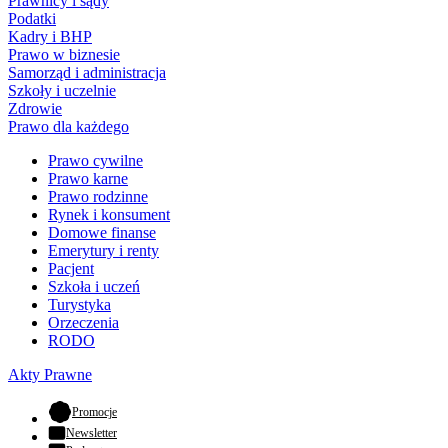
Prawnicy i sądy
Podatki
Kadry i BHP
Prawo w biznesie
Samorząd i administracja
Szkoły i uczelnie
Zdrowie
Prawo dla każdego
Prawo cywilne
Prawo karne
Prawo rodzinne
Rynek i konsument
Domowe finanse
Emerytury i renty
Pacjent
Szkoła i uczeń
Turystyka
Orzeczenia
RODO
Akty Prawne
- otwiera się w nowej karcie
Promocje
Newsletter