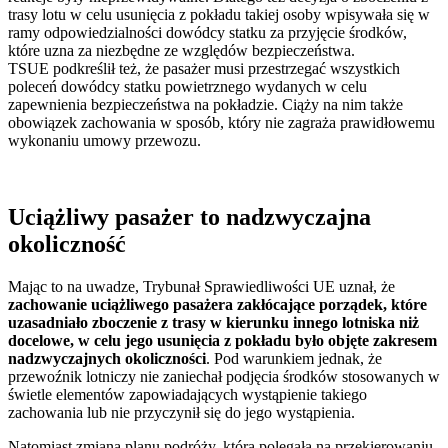
trasy lotu w celu usunięcia z pokładu takiej osoby wpisywała się w
ramy odpowiedzialności dowódcy statku za przyjęcie środków,
które uzna za niezbędne ze względów bezpieczeństwa.
TSUE podkreślił też, że pasażer musi przestrzegać wszystkich
poleceń dowódcy statku powietrznego wydanych w celu
zapewnienia bezpieczeństwa na pokładzie. Ciąży na nim także
obowiązek zachowania w sposób, który nie zagraża prawidłowemu
wykonaniu umowy przewozu.
Uciążliwy pasażer to nadzwyczajna
okoliczność
Mając to na uwadze, Trybunał Sprawiedliwości UE uznał, że
zachowanie uciążliwego pasażera zakłócające porządek, które
uzasadniało zboczenie z trasy w kierunku innego lotniska niż
docelowe, w celu jego usunięcia z pokładu było objęte zakresem
nadzwyczajnych okoliczności
. Pod warunkiem jednak, że
przewoźnik lotniczy nie zaniechał podjęcia środków stosowanych w
świetle elementów zapowiadających wystąpienie takiego
zachowania lub nie przyczynił się do jego wystąpienia.
Natomiast zmiana planu podróży, która polegała na przekierowaniu