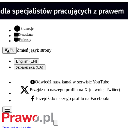
- otwiera się w nowej karcie
Promocje
Newsletter
Podcasty
Zmień język - bieżący:
Zmień język strony
PL
English (EN)
Українська (UA)
Odwiedź nasz kanał w serwisie YouTube
Youtube - otwiera się w nowej karcie
Przejdź do naszego profilu na X (dawniej Twitter)
X - otwiera się w nowej karcie
Przejdź do naszego profilu na Facebooku
Facebook - otwiera się w nowej karcie