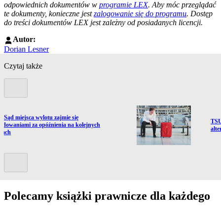
odpowiednich dokumentów w
programie LEX
. Aby móc przeglądać
te dokumenty, konieczne jest
zalogowanie się do programu
. Dostęp
do treści dokumentów LEX jest zależny od posiadanych licencji.
Autor:
Dorian Lesner
Czytaj także
Poprzedni slide
ź do artykułu:
 Sąd miejsca wylotu zajmie się
Prze
TSU
odowaniami za opóźnienia na kolejnych
alt
kach
Kolejny slide
Polecamy książki prawnicze dla każdego