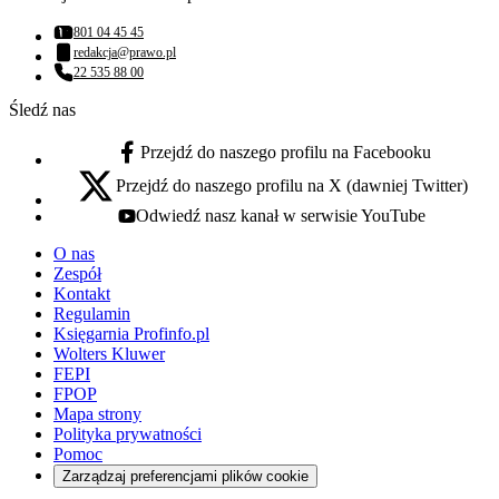
801 04 45 45
Numer telefonu:
redakcja@prawo.pl
Adres email:
22 535 88 00
Numer telefonu:
Śledź nas
Przejdź do naszego profilu na Facebooku
facebook - otwiera się w nowej karcie
Przejdź do naszego profilu na X (dawniej Twitter)
x - otwiera się w nowej karcie
Odwiedź nasz kanał w serwisie YouTube
youtube - otwiera się w nowej karcie
O nas
Zespół
Kontakt
Regulamin
Księgarnia Profinfo.pl
Wolters Kluwer
FEPI
FPOP
Mapa strony
Polityka prywatności
Pomoc
Zarządzaj preferencjami plików cookie