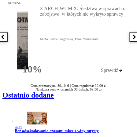
Przejdź do: Z ARCHIWUM X. Śledztwa w sprawach o zabójstwa, w 
NOWOŚĆ
Z ARCHIWUM X. Śledztwa w sprawach o
zabójstwa, w których nie wykryto sprawcy
Poprzednia książka
N
Michał Gabriel-Węglowski, Paweł Waszkiewicz
10%
Sprawdź
Rabatu
Cena promocyjna: 89,10 zł |
Cena regularna: 99,00 zł
Najniższa cena w ostatnich 30 dniach: 69,30 zł
Ostatnio dodane
05:34
Przejdź do artykułu:
Bez odszkodowania czasami także z winy turysty