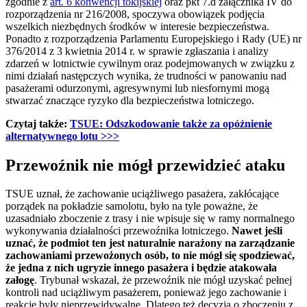
zgodnie z
art. 6 konwencji tokijskiej
oraz pkt 7.d załącznika IV do
rozporządzenia nr 216/2008, spoczywa obowiązek podjęcia
wszelkich niezbędnych środków w interesie bezpieczeństwa.
Ponadto z rozporządzenia Parlamentu Europejskiego i Rady (UE) nr
376/2014 z 3 kwietnia 2014 r. w sprawie zgłaszania i analizy
zdarzeń w lotnictwie cywilnym oraz podejmowanych w związku z
nimi działań następczych wynika, że trudności w panowaniu nad
pasażerami odurzonymi, agresywnymi lub niesfornymi mogą
stwarzać znaczące ryzyko dla bezpieczeństwa lotniczego.
Czytaj także:
TSUE: Odszkodowanie także za opóźnienie
alternatywnego lotu >>>
Przewoźnik nie mógł przewidzieć ataku
TSUE uznał, że zachowanie uciążliwego pasażera, zakłócające
porządek na pokładzie samolotu, było na tyle poważne, że
uzasadniało zboczenie z trasy i nie wpisuje się w ramy normalnego
wykonywania działalności przewoźnika lotniczego.
Nawet jeśli
uznać, że podmiot ten jest naturalnie narażony na zarządzanie
zachowaniami przewożonych osób, to nie mógł się spodziewać,
że jedna z nich ugryzie innego pasażera i będzie atakowała
załogę
. Trybunał wskazał, że przewoźnik nie mógł uzyskać pełnej
kontroli nad uciążliwym pasażerem, ponieważ jego zachowanie i
reakcje były nieprzewidywalne. Dlatego też decyzja o zboczeniu z