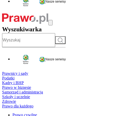
Nasze serwisy
Wyszukiwarka
Szukaj
Nasze serwisy
Prawnicy i sądy
Podatki
Kadry i BHP
Prawo w biznesie
Samorząd i administracja
Szkoły i uczelnie
Zdrowie
Prawo dla każdego
Prawo cywilne