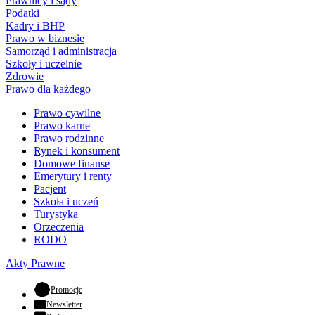
Prawnicy i sądy
Podatki
Kadry i BHP
Prawo w biznesie
Samorząd i administracja
Szkoły i uczelnie
Zdrowie
Prawo dla każdego
Prawo cywilne
Prawo karne
Prawo rodzinne
Rynek i konsument
Domowe finanse
Emerytury i renty
Pacjent
Szkoła i uczeń
Turystyka
Orzeczenia
RODO
Akty Prawne
- otwiera się w nowej karcie
Promocje
Newsletter