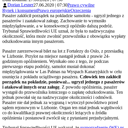
Dorian Lesner
27.06.2020 | 07:30
Prawo cywilne
Rynek i konsument
Prawo europejskie
Orzeczenia
Pasażer zakłócił porządek na pokładzie samolotu - ugryzł jednego z
pasażerów i zaatakował załogę. Zachowanie to wymusiło
międzylądowanie, a w konsekwencji opóźniło dalszą podróż.
Trybunał Sprawiedliwości UE uznał, że była to nadzwyczajna
okoliczność, która może zwolnić przewoźnika z obowiązku wypłaty
odszkodowania innym pasażerom.
Pasażer zarezerwował bilet na lot z Fortalezy do Oslo, z przesiadką
w Lizbonie. Przylot na miejsce nastąpił jednak z prawie 24-
godzinnym opóźnieniem. Wynikało ono z tego, że podczas
pierwszego etapu podróży, samolot musiał dokonać
międzylądowania w Las Palmas na Wyspach Kanaryjskich w celu
usunięcia z pokładu uciążliwego pasażera.
Człowiek ten zakłócił
porządek na pokładzie, ponieważ... ugryzł jednego z pasażerów
i atakował innych oraz załogę
. Z powodu opóźnienia, pasażer
wystąpił do przewoźnika lotniczego o zapłatę odszkodowania. Ten
jednak powołał się na nadzwyczajne okoliczności i odmówił.
Pasażer nie dał jednak za wygraną i wytoczył powództwo przed
sądem rejonowym w Lizbonie. Organ ten miał jednak wątpliwości
co do kwalifikacji prawnej okoliczności leżących u źródła
opóźnienia i postanowił zwrócił się z pytaniami prejudycjalnymi.
Trybunał Sprawiedliwości UE wskazał, że
rozporządzenie (WE) nr