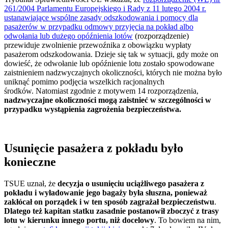
261/2004 Parlamentu Europejskiego i Rady z 11 lutego 2004 r.
ustanawiające wspólne zasady odszkodowania i pomocy dla
pasażerów w przypadku odmowy przyjęcia na pokład albo
odwołania lub dużego opóźnienia lotów
(rozporządzenie)
przewiduje zwolnienie przewoźnika z obowiązku wypłaty
pasażerom odszkodowania. Dzieje się tak w sytuacji, gdy może on
dowieść, że odwołanie lub opóźnienie lotu zostało spowodowane
zaistnieniem nadzwyczajnych okoliczności, których nie można było
uniknąć pomimo podjęcia wszelkich racjonalnych
środków. Natomiast zgodnie z motywem 14 rozporządzenia,
nadzwyczajne okoliczności mogą zaistnieć w szczególności w
przypadku wystąpienia zagrożenia bezpieczeństwa.
Usunięcie pasażera z pokładu było
konieczne
TSUE uznał, że
decyzja o usunięciu uciążliwego pasażera z
pokładu i wyładowanie jego bagaży była słuszna, ponieważ
zakłócał on porządek i w ten sposób zagrażał bezpieczeństwu
.
Dlatego też kapitan statku zasadnie postanowił zboczyć z trasy
lotu w kierunku innego portu, niż docelowy
. To bowiem na nim,