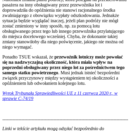
pasażera na inny obsługiwany przez przewoźnika lot i
doprowadziła do opóźnienia nie stanowi racjonalnego środka
zwalniającego z obowiązku wypłaty odszkodowania. Jednakże
sytuacja będzie wyglądać inaczej, jeżeli plan podróży nie mógł
zostać zmieniony w inny sposób, np. za pomocą lotu
obsługiwanego przez tego lub innego przewoźnika przylatującego
do miejsca docelowego wcześniej. Chyba, że dokonanie takiej
zmiany stanowiłoby dla niego poświęcenie, jakiego nie można od
niego wymagać.
Ponadto TSUE wskazał, że
przewoźnik lotniczy może powołać
się na nadzwyczajną okoliczność, która miała wpływ na
poprzedni obsługiwany przez niego lot za pośrednictwem tego
samego statku powietrznego
. Musi jednak istnieć bezpośredni
związek przyczynowy między wystąpieniem tej okoliczności a
opóźnieniem lub odwołaniem kolejnego lotu.
Wyrok Trybunału Sprawiedliwości UE z 11 czerwca 2020 r., w
sprawie C-74/19
--------------------------------------------------------------------------------------
--------------------------------------------------------
Linki w tekście artykułu mogą odsyłać bezpośrednio do