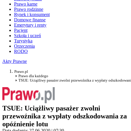
Prawo karne
Prawo rodzinne
Rynek i konsument
Domowe finanse
Emerytury i renty
Pacjent
Szkoła i uczeń
Turystyka
Orzeczenia
RODO
Akty Prawne
Prawo.pl
Prawo dla każdego
TSUE: Uciążliwy pasażer zwolni przewoźnika z wypłaty odszkodowani
TSUE: Uciążliwy pasażer zwolni
przewoźnika z wypłaty odszkodowania za
opóźnienie lotu
Data dodania: 27.06.2020 | 07:30