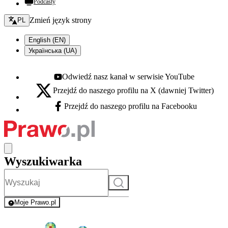
Podcasty
Zmień język - bieżący:
Zmień język strony
PL
English (EN)
Українська (UA)
Odwiedź nasz kanał w serwisie YouTube
Youtube - otwiera się w nowej karcie
Przejdź do naszego profilu na X (dawniej Twitter)
X - otwiera się w nowej karcie
Przejdź do naszego profilu na Facebooku
Facebook - otwiera się w nowej karcie
Wyszukiwarka
Szukaj
Moje Prawo.pl
- rejestracja i logowanie do serwisu