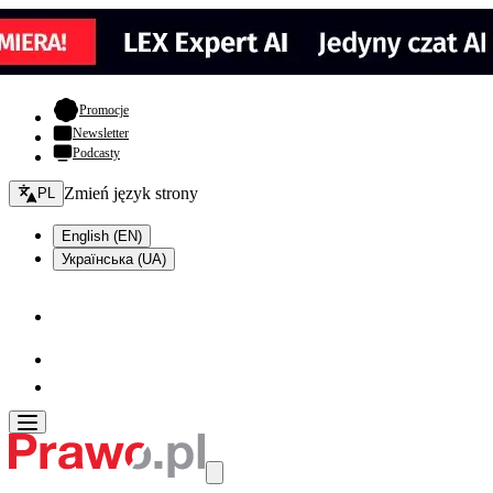
- otwiera się w nowej karcie
Promocje
Newsletter
Podcasty
Zmień język - bieżący:
Zmień język strony
PL
English (EN)
Українська (UA)