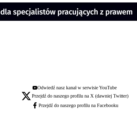
Odwiedź nasz kanał w serwisie YouTube
Youtube - otwiera się w nowej karcie
Przejdź do naszego profilu na X (dawniej Twitter)
X - otwiera się w nowej karcie
Przejdź do naszego profilu na Facebooku
Facebook - otwiera się w nowej karcie