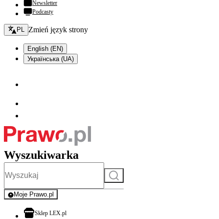
Newsletter
Podcasty
Zmień język - bieżący:
Zmień język strony
PL
English (EN)
Українська (UA)
Wyszukiwarka
Szukaj
Moje Prawo.pl
- rejestracja i logowanie do serwisu
otwiera się w nowej karcie
Sklep LEX.pl