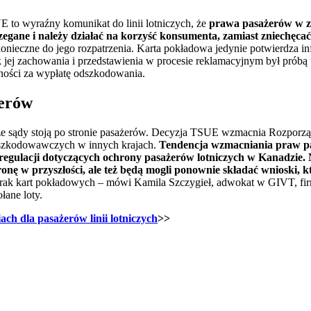
 to wyraźny komunikat do linii lotniczych, że
prawa pasażerów w z
egane i należy działać na korzyść konsumenta, zamiast zniechęca
 konieczne do jego rozpatrzenia. Karta pokładowa jedynie potwierdza in
jej zachowania i przedstawienia w procesie reklamacyjnym był próbą 
ności za wypłatę odszkodowania.
żerów
e sądy stoją po stronie pasażerów. Decyzja TSUE wzmacnia Rozporzą
dszkodowawczych w innych krajach.
Tendencja wzmacniania praw pa
egulacji dotyczących ochrony pasażerów lotniczych w Kanadzie.
ronę w przyszłości, ale też będą mogli ponownie składać wnioski, k
brak kart pokładowych – mówi Kamila Szczygieł, adwokat w GIVT, fir
ane loty.
h dla pasażerów linii lotniczych
>>