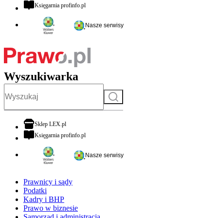
otwiera się w nowej karcie
Księgarnia profinfo.pl
Nasze serwisy
Wyszukiwarka
Szukaj
otwiera się w nowej karcie
Sklep LEX.pl
otwiera się w nowej karcie
Księgarnia profinfo.pl
Nasze serwisy
Prawnicy i sądy
Podatki
Kadry i BHP
Prawo w biznesie
Samorząd i administracja