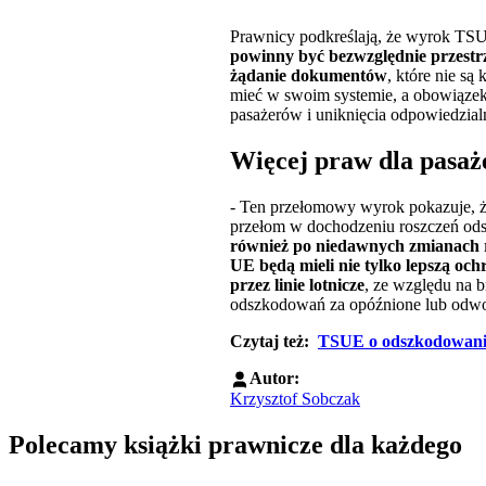
Prawnicy podkreślają, że wyrok TSUE
powinny być bezwzględnie przestrz
żądanie dokumentów
, które nie są
mieć w swoim systemie, a obowiązek 
pasażerów i uniknięcia odpowiedzial
Więcej praw dla pasa
- Ten przełomowy wyrok pokazuje, ż
przełom w dochodzeniu roszczeń o
również po niedawnych zmianach r
UE będą mieli nie tylko lepszą och
przez linie lotnicze
, ze względu na 
odszkodowań za opóźnione lub odwoł
Czytaj też:
TSUE o odszkodowaniac
Autor:
Krzysztof Sobczak
Polecamy książki prawnicze dla każdego