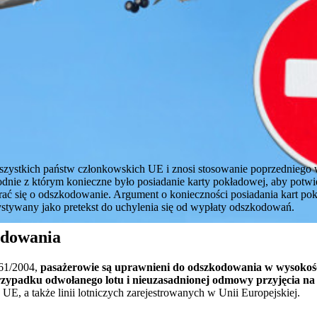
szystkich państw członkowskich UE i znosi stosowanie poprzedniego
odnie z którym konieczne było posiadanie karty pokładowej, aby potw
arać się o odszkodowanie. Argument o konieczności posiadania kart p
zystywany jako pretekst do uchylenia się od wypłaty odszkodowań.
odowania
61/2004,
pasażerowie są uprawnieni do odszkodowania w wysokośc
przypadku odwołanego lotu i nieuzasadnionej odmowy przyjęcia na
 UE, a także linii lotniczych zarejestrowanych w Unii Europejskiej.