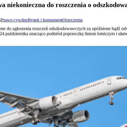
 niekonieczna do roszczenia o odszkodowan
5
Prawo cywilne
Rynek i konsument
Orzeczenia
ebne do zgłoszenia roszczeń odszkodowawczych za opóźnione bądź od
 24 października znacząco podniósł poprzeczkę liniom lotniczym i uła