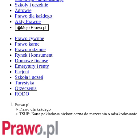
Szkoły i uczelnie
Zdrowie
Prawo dla każdego
Akty Prawne
Moje Prawo.pl
- rejestracja i logowanie do serwisu
Prawo cywilne
Prawo karne
Prawo rodzinne
Rynek i konsument
Domowe finanse
Emerytury i renty
Pacjent
Szkoła i uczeń
Turystyka
Orzeczenia
RODO
Prawo.pl
Prawo dla każdego
TSUE: Karta pokładowa niekonieczna do roszczenia o odszkodowanie 