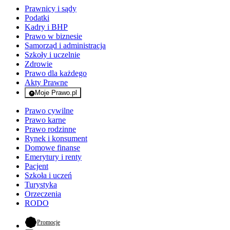
Prawnicy i sądy
Podatki
Kadry i BHP
Prawo w biznesie
Samorząd i administracja
Szkoły i uczelnie
Zdrowie
Prawo dla każdego
Akty Prawne
Moje Prawo.pl
- rejestracja i logowanie do serwisu
Prawo cywilne
Prawo karne
Prawo rodzinne
Rynek i konsument
Domowe finanse
Emerytury i renty
Pacjent
Szkoła i uczeń
Turystyka
Orzeczenia
RODO
- otwiera się w nowej karcie
Promocje