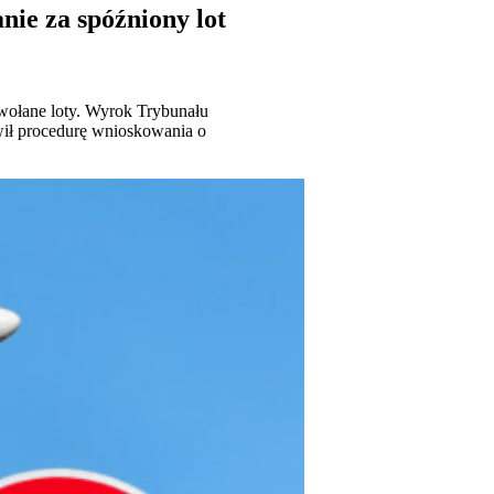
ie za spóźniony lot
wołane loty. Wyrok Trybunału
twił procedurę wnioskowania o