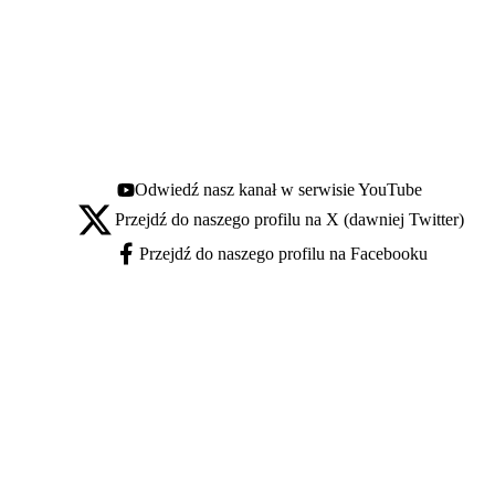
Odwiedź nasz kanał w serwisie YouTube
Youtube - otwiera się w nowej karcie
Przejdź do naszego profilu na X (dawniej Twitter)
X - otwiera się w nowej karcie
Przejdź do naszego profilu na Facebooku
Facebook - otwiera się w nowej karcie