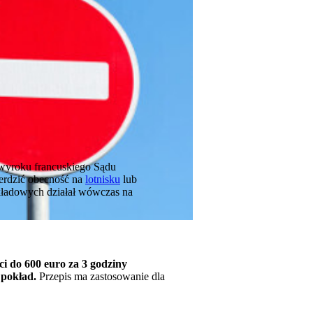
 wyroku francuskiego Sądu
ierdzić obecność na
lotnisku
lub
okładowych działał wówczas na
i do 600 euro za 3 godziny
 pokład.
Przepis ma zastosowanie dla