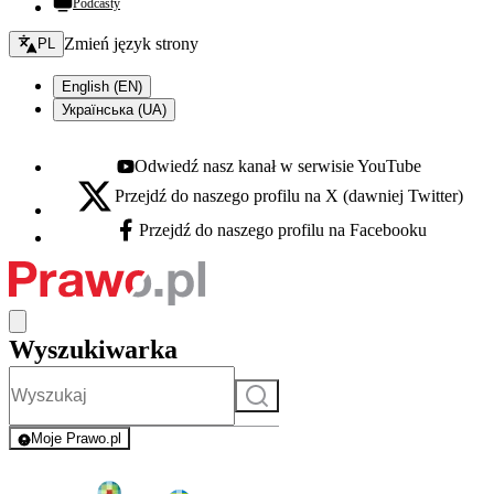
Podcasty
Zmień język - bieżący:
Zmień język strony
PL
English (EN)
Українська (UA)
Odwiedź nasz kanał w serwisie YouTube
Youtube - otwiera się w nowej karcie
Przejdź do naszego profilu na X (dawniej Twitter)
X - otwiera się w nowej karcie
Przejdź do naszego profilu na Facebooku
Facebook - otwiera się w nowej karcie
Wyszukiwarka
Szukaj
Moje Prawo.pl
- rejestracja i logowanie do serwisu