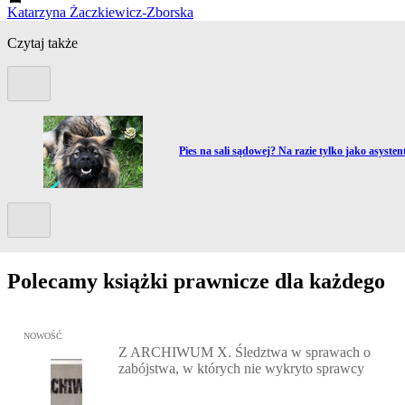
Katarzyna Żaczkiewicz-Zborska
Czytaj także
Poprzedni slide
Przejdź do artykułu:
Pies na sali sądowej? Na razie tylko jako asysten
Kolejny slide
Polecamy książki prawnicze dla każdego
Przejdź do: Z ARCHIWUM X. Śledztwa w sprawach o zabójstwa, w 
NOWOŚĆ
Z ARCHIWUM X. Śledztwa w sprawach o
zabójstwa, w których nie wykryto sprawcy