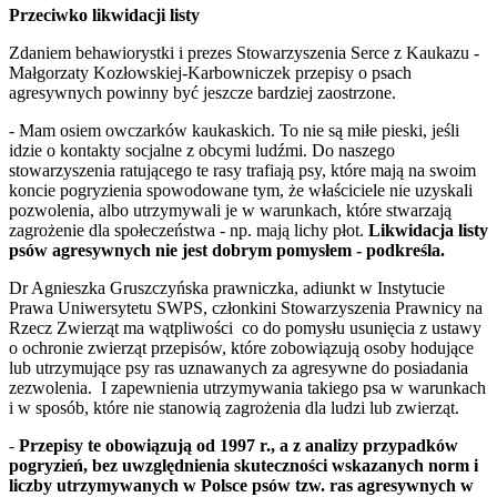
Przeciwko likwidacji listy
Zdaniem behawiorystki i prezes Stowarzyszenia Serce z Kaukazu -
Małgorzaty Kozłowskiej-Karbowniczek przepisy o psach
agresywnych powinny być jeszcze bardziej zaostrzone.
- Mam osiem owczarków kaukaskich. To nie są miłe pieski, jeśli
idzie o kontakty socjalne z obcymi ludźmi. Do naszego
stowarzyszenia ratującego te rasy trafiają psy, które mają na swoim
koncie pogryzienia spowodowane tym, że właściciele nie uzyskali
pozwolenia, albo utrzymywali je w warunkach, które stwarzają
zagrożenie dla społeczeństwa - np. mają lichy płot.
Likwidacja listy
psów agresywnych nie jest dobrym pomysłem - podkreśla.
Dr Agnieszka Gruszczyńska prawniczka, adiunkt w Instytucie
Prawa Uniwersytetu SWPS, członkini Stowarzyszenia Prawnicy na
Rzecz Zwierząt ma wątpliwości co do pomysłu usunięcia z ustawy
o ochronie zwierząt przepisów, które zobowiązują osoby hodujące
lub utrzymujące psy ras uznawanych za agresywne do posiadania
zezwolenia. I zapewnienia utrzymywania takiego psa w warunkach
i w sposób, które nie stanowią zagrożenia dla ludzi lub zwierząt.
-
Przepisy te obowiązują od 1997 r., a z analizy przypadków
pogryzień, bez uwzględnienia skuteczności wskazanych norm i
liczby utrzymywanych w Polsce psów tzw. ras agresywnych w