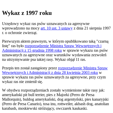
Wykaz z 1997 roku
Urzędowy wykaz ras psów uznawanych za agresywne
wprowadzono na mocy
art. 10 ust. 3 ustawy
z dnia 21 sierpnia 1997
r. o ochronie zwierząt.
Pierwszym aktem prawnym, w którym opublikowano taką "czarną
listę" ras było
rozporządzenie Ministra Spraw Wewnętrznych i
Administracji z 15 grudnia 1998 roku
w sprawie wykazu ras psów
uznawanych za agresywne oraz warunków wydawania zezwoleń
na utrzymywanie psa takiej rasy. Wykaz objął 11 ras.
Przepis ten został zastąpiony przez
rozporządzenie Ministra Spraw
Wewnętrznych i Administracji z dnia 28 kwietnia 2003 roku
w
sprawie wykazu ras psów uznawanych za agresywne, przy czym
wykaz ras nie zmienił się.
W obydwu rozporządzeniach zostały wymienione takie rasy jak:
amerykański pit bull terrier, pies z Majorki (Perro de Presa
Mallorquin), buldog amerykański, dog argentyński, pies kanaryjski
(Perro de Presa Canario), tosa inu, rottweiler, akbash dog, anatolian
karabash, moskiewski stróżujący, owczarek kaukaski.