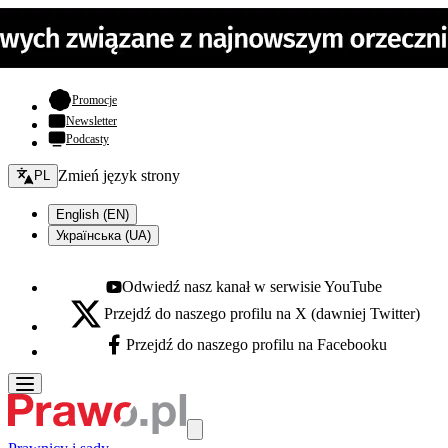
- otwiera się w nowej karcie
Promocje
Newsletter
Podcasty
Zmień język - bieżący:
Zmień język strony
PL
English (EN)
Українська (UA)
Odwiedź nasz kanał w serwisie YouTube
Youtube - otwiera się w nowej karcie
Przejdź do naszego profilu na X (dawniej Twitter)
X - otwiera się w nowej karcie
Przejdź do naszego profilu na Facebooku
Facebook - otwiera się w nowej karcie