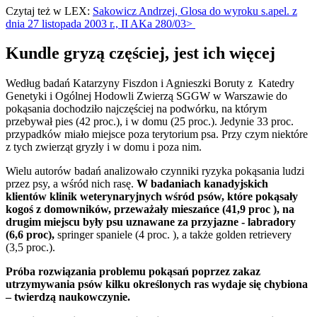
Czytaj też w LEX:
Sakowicz Andrzej, Glosa do wyroku s.apel. z
dnia 27 listopada 2003 r., II AKa 280/03>
Kundle gryzą częściej, jest ich więcej
Według badań Katarzyny Fiszdon i Agnieszki Boruty z Katedry
Genetyki i Ogólnej Hodowli Zwierzą SGGW w Warszawie do
pokąsania dochodziło najczęściej na podwórku, na którym
przebywał pies
(42 proc.), i w domu (25 proc.). Jedynie 33 proc.
przypadków miało miejsce poza terytorium psa. Przy czym niektóre
z tych zwierząt gryzły i w domu i poza nim.
Wielu autorów badań analizowało czynniki ryzyka pokąsania ludzi
przez psy, a wśród nich rasę.
W badaniach kanadyjskich
klientów klinik weterynaryjnych wśród psów, które pokąsały
kogoś z domowników, przeważały mieszańce (41,9 proc ), na
drugim miejscu były psu uznawane za przyjazne - labradory
(6,6 proc),
springer spaniele (4 proc. ), a także golden retrievery
(3,5 proc.).
Próba rozwiązania problemu pokąsań poprzez zakaz
utrzymywania psów kilku określonych ras wydaje się chybiona
– twierdzą naukowczynie.