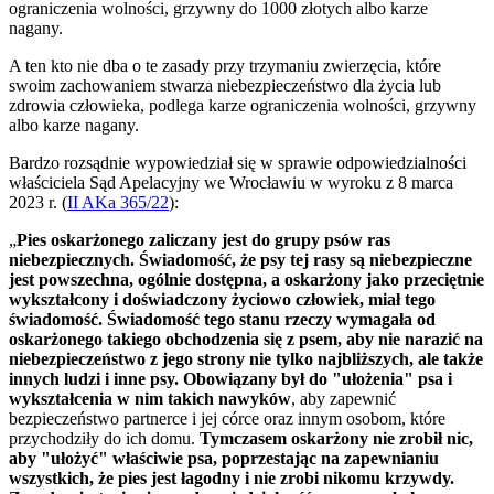
ograniczenia wolności, grzywny do 1000 złotych albo karze
nagany.
A ten kto nie dba o te zasady przy trzymaniu zwierzęcia, które
swoim zachowaniem stwarza niebezpieczeństwo dla życia lub
zdrowia człowieka, podlega karze ograniczenia wolności, grzywny
albo karze nagany.
Bardzo rozsądnie wypowiedział się w sprawie odpowiedzialności
właściciela Sąd Apelacyjny we Wrocławiu w wyroku z 8 marca
2023 r. (
II AKa 365/22
):
„
Pies oskarżonego zaliczany jest do grupy psów ras
niebezpiecznych. Świadomość, że psy tej rasy są niebezpieczne
jest powszechna, ogólnie dostępna, a oskarżony jako przeciętnie
wykształcony i doświadczony życiowo człowiek, miał tego
świadomość. Świadomość tego stanu rzeczy wymagała od
oskarżonego takiego obchodzenia się z psem, aby nie narazić na
niebezpieczeństwo z jego strony nie tylko najbliższych, ale także
innych ludzi i inne psy. Obowiązany był do "ułożenia" psa i
wykształcenia w nim takich nawyków
, aby zapewnić
bezpieczeństwo partnerce i jej córce oraz innym osobom, które
przychodziły do ich domu.
Tymczasem oskarżony nie zrobił nic,
aby "ułożyć" właściwie psa, poprzestając na zapewnianiu
wszystkich, że pies jest łagodny i nie zrobi nikomu krzywdy.