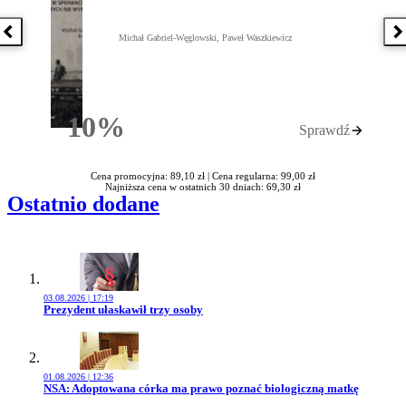
Poprzednia książka
N
Michał Gabriel-Węglowski, Paweł Waszkiewicz
10%
Sprawdź
Rabatu
Cena promocyjna: 89,10 zł |
Cena regularna: 99,00 zł
Najniższa cena w ostatnich 30 dniach: 69,30 zł
Ostatnio dodane
03.08.2026 | 17:19
Przejdź do artykułu:
Prezydent ułaskawił trzy osoby
01.08.2026 | 12:36
Przejdź do artykułu:
NSA: Adoptowana córka ma prawo poznać biologiczną matkę