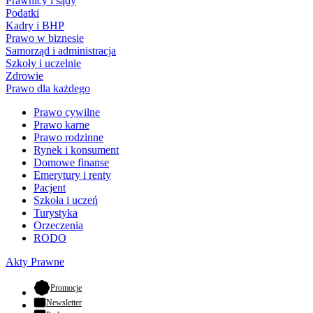
Prawnicy i sądy
Podatki
Kadry i BHP
Prawo w biznesie
Samorząd i administracja
Szkoły i uczelnie
Zdrowie
Prawo dla każdego
Prawo cywilne
Prawo karne
Prawo rodzinne
Rynek i konsument
Domowe finanse
Emerytury i renty
Pacjent
Szkoła i uczeń
Turystyka
Orzeczenia
RODO
Akty Prawne
- otwiera się w nowej karcie
Promocje
Newsletter