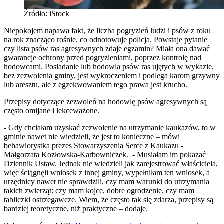
Źródło: iStock
Niepokojem napawa fakt, że liczba pogryzień ludzi i psów z roku
na rok znacząco rośnie, co odnotowuje policja. Powstaje pytanie
czy lista psów ras agresywnych zdaje egzamin? Miała ona dawać
gwarancje ochrony przed pogryzieniami, poprzez kontrolę nad
hodowcami. Posiadanie lub hodowla psów ras ujętych w wykazie,
bez zezwolenia gminy, jest wykroczeniem i podlega karom grzywny
lub aresztu, ale z egzekwowaniem tego prawa jest krucho.
Przepisy dotyczące zezwoleń na hodowlę psów agresywnych są
często omijane i lekceważone.
- Gdy chciałam uzyskać zezwolenie na utrzymanie kaukazów, to w
gminie nawet nie wiedzieli, że jest to konieczne – mówi
behawiorystka prezes Stowarzyszenia Serce z Kaukazu -
Małgorzata Kozłowska-Karbowniczek. - Musiałam im pokazać
Dziennik Ustaw. Jednak nie wiedzieli jak zarejestrować właściciela,
więc ściągnęli wniosek z innej gminy, wypełniłam ten wniosek, a
urzędnicy nawet nie sprawdzili, czy mam warunki do utrzymania
takich zwierząt: czy mam kojce, dobre ogrodzenie, czy mam
tabliczki ostrzegawcze. Wiem, że często tak się zdarza, przepisy są
bardziej teoretyczne, niż praktyczne – dodaje.