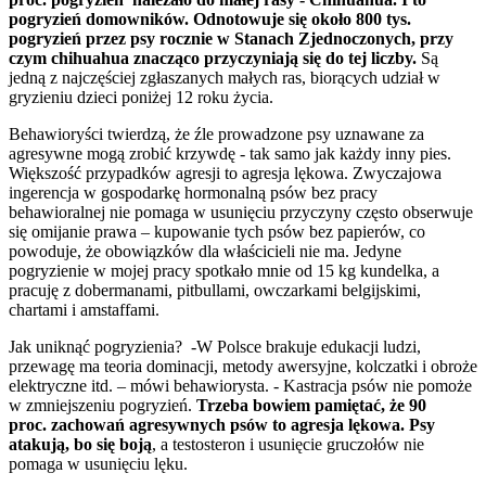
pogryzień domowników. Odnotowuje się
około
800 tys.
pogryzień
przez
psy
rocznie
w
Stanach
Zjednoczonych,
przy
czym
chihuahua
znacząco
przyczyniają
się
do
tej
liczby.
Są
jedną z najczęściej zgłaszanych małych ras, biorących udział w
gryzieniu dzieci poniżej 12 roku życia.
Behawioryści twierdzą, że źle prowadzone psy uznawane za
agresywne mogą zrobić krzywdę - tak samo jak każdy inny pies.
Większość przypadków agresji to agresja lękowa. Zwyczajowa
ingerencja w gospodarkę hormonalną psów bez pracy
behawioralnej nie pomaga w usunięciu przyczyny często obserwuje
się omijanie prawa – kupowanie tych psów bez papierów, co
powoduje, że obowiązków dla właścicieli nie ma. Jedyne
pogryzienie w mojej pracy spotkało mnie od 15 kg kundelka, a
pracuję z dobermanami, pitbullami, owczarkami belgijskimi,
chartami i amstaffami.
Jak uniknąć pogryzienia? -W Polsce brakuje edukacji ludzi,
przewagę ma teoria dominacji, metody awersyjne, kolczatki i obroże
elektryczne itd. – mówi behawiorysta. - Kastracja psów nie pomoże
w zmniejszeniu pogryzień.
Trzeba bowiem pamiętać, że 90
proc. zachowań agresywnych psów to agresja lękowa. Psy
atakują, bo się boją
, a testosteron i usunięcie gruczołów nie
pomaga w usunięciu lęku.