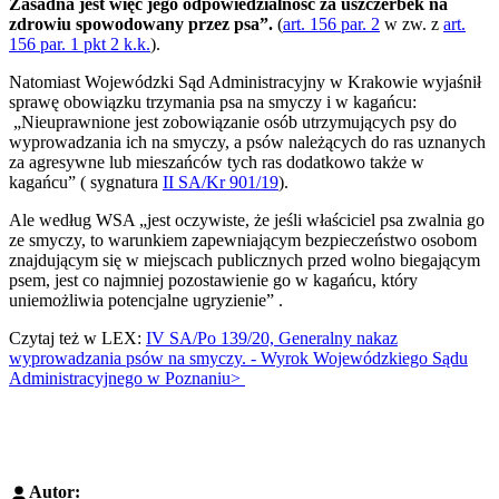
Zasadna jest więc jego odpowiedzialność za uszczerbek na
zdrowiu spowodowany przez psa”.
(
art. 156 par. 2
w zw. z
art.
156 par. 1 pkt 2 k.k.
).
Natomiast Wojewódzki Sąd Administracyjny w Krakowie wyjaśnił
sprawę obowiązku trzymania psa na smyczy i w kagańcu:
„Nieuprawnione jest zobowiązanie osób utrzymujących psy do
wyprowadzania ich na smyczy, a psów należących do ras uznanych
za agresywne lub mieszańców tych ras dodatkowo także w
kagańcu” ( sygnatura
II SA/Kr 901/19
).
Ale według WSA „jest oczywiste, że jeśli właściciel psa zwalnia go
ze smyczy, to warunkiem zapewniającym bezpieczeństwo osobom
znajdującym się w miejscach publicznych przed wolno biegającym
psem, jest co najmniej pozostawienie go w kagańcu, który
uniemożliwia potencjalne ugryzienie” .
Czytaj też w LEX:
IV SA/Po 139/20, Generalny nakaz
wyprowadzania psów na smyczy. - Wyrok Wojewódzkiego Sądu
Administracyjnego w Poznaniu>
Autor: