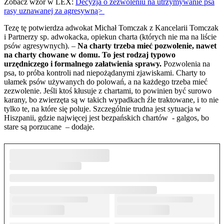
Zobacz wzór w LEX:
Decyzja o zezwoleniu na utrzymywanie psa
rasy uznawanej za agresywną>
Tezę tę potwierdza adwokat Michał Tomczak z Kancelarii Tomczak
i Partnerzy sp. adwokacka, opiekun charta (których nie ma na liście
psów agresywnych). –
Na charty trzeba mieć pozwolenie, nawet
na charty chowane w domu. To jest rodzaj typowo
urzędniczego i formalnego załatwienia sprawy.
Pozwolenia na
psa, to próba kontroli nad niepożądanymi zjawiskami. Charty to
ułamek psów używanych do polowań, a na każdego trzeba mieć
zezwolenie. Jeśli ktoś kłusuje z chartami, to powinien być surowo
karany, bo zwierzęta są w takich wypadkach źle traktowane, i to nie
tylko te, na które się poluje. Szczególnie trudna jest sytuacja w
Hiszpanii, gdzie najwięcej jest bezpańskich chartów - galgos, bo
stare są porzucane – dodaje.