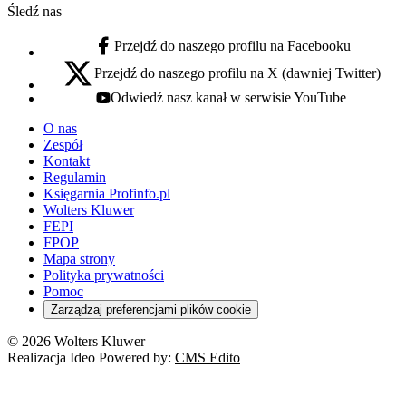
Śledź nas
Przejdź do naszego profilu na Facebooku
facebook - otwiera się w nowej karcie
Przejdź do naszego profilu na X (dawniej Twitter)
x - otwiera się w nowej karcie
Odwiedź nasz kanał w serwisie YouTube
youtube - otwiera się w nowej karcie
O nas
Zespół
Kontakt
Regulamin
Księgarnia Profinfo.pl
Wolters Kluwer
FEPI
FPOP
Mapa strony
Polityka prywatności
Pomoc
Zarządzaj preferencjami plików cookie
© 2026 Wolters Kluwer
Realizacja Ideo Powered by:
CMS Edito