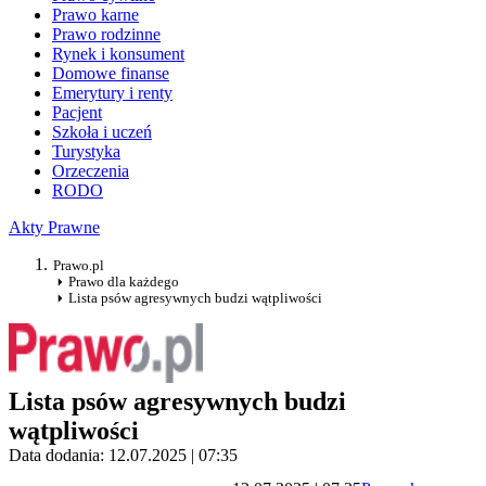
Prawo karne
Prawo rodzinne
Rynek i konsument
Domowe finanse
Emerytury i renty
Pacjent
Szkoła i uczeń
Turystyka
Orzeczenia
RODO
Akty Prawne
Prawo.pl
Prawo dla każdego
Lista psów agresywnych budzi wątpliwości
Lista psów agresywnych budzi
wątpliwości
Data dodania: 12.07.2025 | 07:35