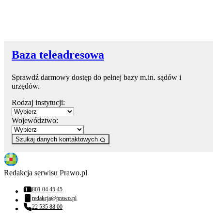
Baza teleadresowa
Sprawdź darmowy dostęp do pełnej bazy m.in. sądów i
urzędów.
Rodzaj instytucji:
Województwo:
Szukaj danych kontaktowych
Redakcja serwisu Prawo.pl
801 04 45 45
Numer telefonu:
redakcja@prawo.pl
Adres email:
22 535 88 00
Numer telefonu: