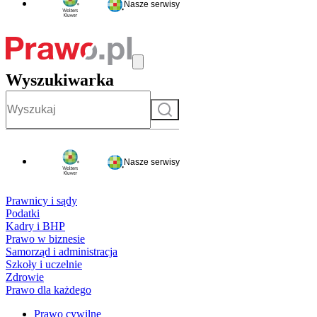
Nasze serwisy
Wyszukiwarka
Szukaj
Nasze serwisy
Prawnicy i sądy
Podatki
Kadry i BHP
Prawo w biznesie
Samorząd i administracja
Szkoły i uczelnie
Zdrowie
Prawo dla każdego
Prawo cywilne