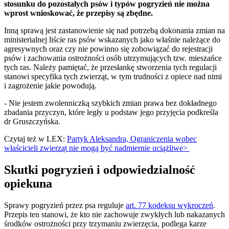
stosunku do pozostałych psów i typów pogryzień nie można
wprost wnioskować, że przepisy są zbędne.
Inną sprawą jest zastanowienie się nad potrzebą dokonania zmian na
ministerialnej liście ras psów wskazanych jako właśnie należące do
agresywnych oraz czy nie powinno się zobowiązać do rejestracji
psów i zachowania ostrożności osób utrzymujących tzw. mieszańce
tych ras. Należy pamiętać, że przesłankę stworzenia tych regulacji
stanowi specyfika tych zwierząt, w tym trudności z opiece nad nimi
i zagrożenie jakie powodują.
- Nie jestem zwolenniczką szybkich zmian prawa bez dokładnego
zbadania przyczyn, które legły u podstaw jego przyjęcia podkreśla
dr Gruszczyńska.
Czytaj też w LEX:
Partyk Aleksandra, Ograniczenia wobec
właścicieli zwierząt nie mogą być nadmiernie uciążliwe>
Skutki pogryzień i odpowiedzialność
opiekuna
Sprawy pogryzień przez psa reguluje
art. 77 kodeksu wykroczeń
.
Przepis ten stanowi, że kto nie zachowuje zwykłych lub nakazanych
środków ostrożności przy trzymaniu zwierzęcia, podlega karze