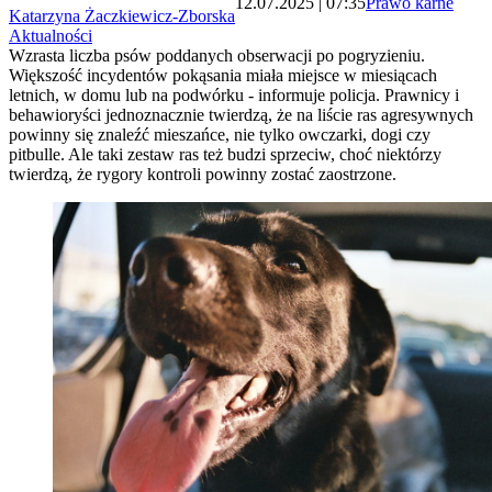
12.07.2025 | 07:35
Prawo karne
Katarzyna Żaczkiewicz-Zborska
Aktualności
Wzrasta liczba psów poddanych obserwacji po pogryzieniu.
Większość incydentów pokąsania miała miejsce w miesiącach
letnich, w domu lub na podwórku - informuje policja. Prawnicy i
behawioryści jednoznacznie twierdzą, że na liście ras agresywnych
powinny się znaleźć mieszańce, nie tylko owczarki, dogi czy
pitbulle. Ale taki zestaw ras też budzi sprzeciw, choć niektórzy
twierdzą, że rygory kontroli powinny zostać zaostrzone.