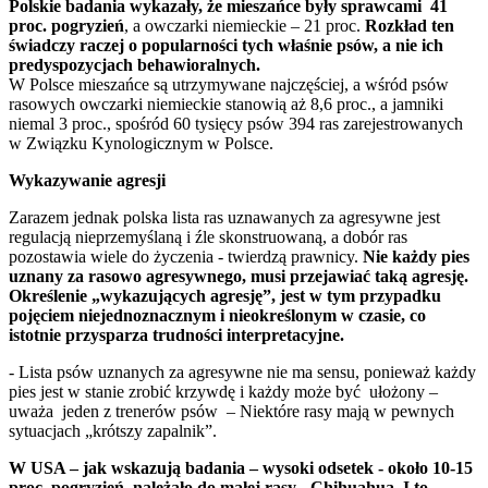
Polskie badania wykazały, że mieszańce były sprawcami 41
proc. pogryzień
, a owczarki niemieckie – 21 proc.
Rozkład ten
świadczy raczej o popularności tych właśnie psów, a nie ich
predyspozycjach behawioralnych.
W Polsce mieszańce są utrzymywane najczęściej, a wśród psów
rasowych owczarki niemieckie stanowią aż 8,6 proc., a jamniki
niemal 3 proc., spośród 60 tysięcy psów 394 ras zarejestrowanych
w Związku Kynologicznym w Polsce.
Wykazywanie agresji
Zarazem jednak polska lista ras uznawanych za agresywne jest
regulacją nieprzemyślaną i źle skonstruowaną, a dobór ras
pozostawia wiele do życzenia - twierdzą prawnicy.
Nie każdy pies
uznany za rasowo agresywnego, musi przejawiać taką agresję.
Określenie „wykazujących agresję”, jest w tym przypadku
pojęciem niejednoznacznym i nieokreślonym w czasie, co
istotnie przysparza trudności interpretacyjne.
- Lista psów uznanych za agresywne nie ma sensu, ponieważ każdy
pies jest w stanie zrobić krzywdę i każdy może być ułożony –
uważa jeden z trenerów psów – Niektóre rasy mają w pewnych
sytuacjach „krótszy zapalnik”.
W USA – jak wskazują badania – wysoki odsetek - około 10-15
proc. pogryzień
należało do małej rasy - Chihuahua. I to