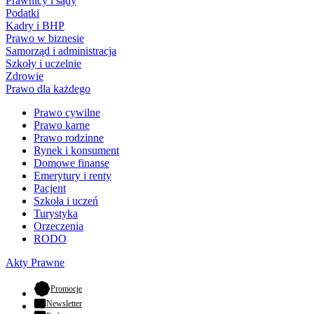
Prawnicy i sądy
Podatki
Kadry i BHP
Prawo w biznesie
Samorząd i administracja
Szkoły i uczelnie
Zdrowie
Prawo dla każdego
Prawo cywilne
Prawo karne
Prawo rodzinne
Rynek i konsument
Domowe finanse
Emerytury i renty
Pacjent
Szkoła i uczeń
Turystyka
Orzeczenia
RODO
Akty Prawne
- otwiera się w nowej karcie
Promocje
Newsletter