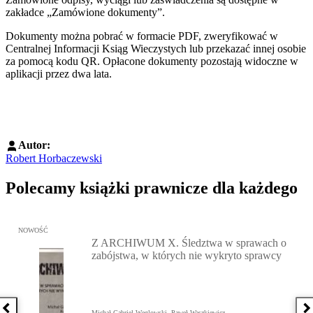
zakładce „Zamówione dokumenty”.
Dokumenty można pobrać w formacie PDF, zweryfikować w
Centralnej Informacji Ksiąg Wieczystych lub przekazać innej osobie
za pomocą kodu QR. Opłacone dokumenty pozostają widoczne w
aplikacji przez dwa lata.
Autor:
Robert Horbaczewski
Polecamy książki prawnicze dla każdego
Przejdź do: Z ARCHIWUM X. Śledztwa w sprawach o zabójstwa, w 
NOWOŚĆ
Z ARCHIWUM X. Śledztwa w sprawach o
zabójstwa, w których nie wykryto sprawcy
Poprzednia książka
N
Michał Gabriel-Węglowski, Paweł Waszkiewicz