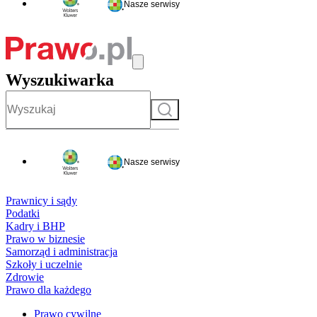
Nasze serwisy
Wyszukiwarka
Szukaj
Nasze serwisy
Prawnicy i sądy
Podatki
Kadry i BHP
Prawo w biznesie
Samorząd i administracja
Szkoły i uczelnie
Zdrowie
Prawo dla każdego
Prawo cywilne