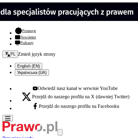
- otwiera się w nowej karcie
Promocje
Newsletter
Podcasty
Zmień język - bieżący:
Zmień język strony
PL
English (EN)
Українська (UA)
Odwiedź nasz kanał w serwisie YouTube
Youtube - otwiera się w nowej karcie
Przejdź do naszego profilu na X (dawniej Twitter)
X - otwiera się w nowej karcie
Przejdź do naszego profilu na Facebooku
Facebook - otwiera się w nowej karcie