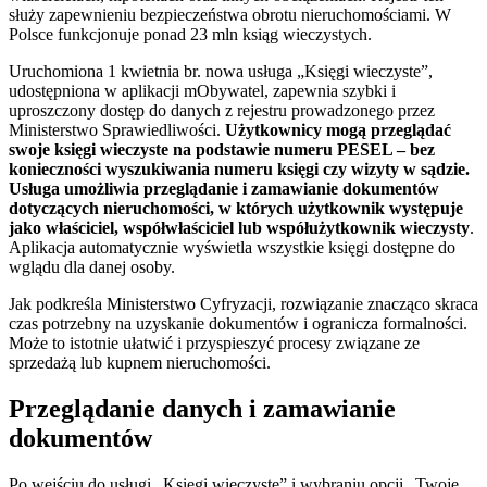
służy zapewnieniu bezpieczeństwa obrotu nieruchomościami. W
Polsce funkcjonuje ponad 23 mln ksiąg wieczystych.
Uruchomiona 1 kwietnia br. nowa usługa „Księgi wieczyste”,
udostępniona w aplikacji mObywatel, zapewnia szybki i
uproszczony dostęp do danych z rejestru prowadzonego przez
Ministerstwo Sprawiedliwości.
Użytkownicy mogą przeglądać
swoje księgi wieczyste na podstawie numeru PESEL – bez
konieczności wyszukiwania numeru księgi czy wizyty w sądzie.
Usługa umożliwia przeglądanie i zamawianie dokumentów
dotyczących nieruchomości, w których użytkownik występuje
jako właściciel, współwłaściciel lub współużytkownik wieczysty
.
Aplikacja automatycznie wyświetla wszystkie księgi dostępne do
wglądu dla danej osoby.
Jak podkreśla Ministerstwo Cyfryzacji, rozwiązanie znacząco skraca
czas potrzebny na uzyskanie dokumentów i ogranicza formalności.
Może to istotnie ułatwić i przyspieszyć procesy związane ze
sprzedażą lub kupnem nieruchomości.
Przeglądanie danych i zamawianie
dokumentów
Po wejściu do usługi „Księgi wieczyste” i wybraniu opcji „Twoje