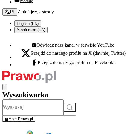
Podcasty
Zmień język - bieżący:
Zmień język strony
PL
English (EN)
Українська (UA)
Odwiedź nasz kanał w serwisie YouTube
Youtube - otwiera się w nowej karcie
Przejdź do naszego profilu na X (dawniej Twitter)
X - otwiera się w nowej karcie
Przejdź do naszego profilu na Facebooku
Facebook - otwiera się w nowej karcie
Wyszukiwarka
Szukaj
Moje Prawo.pl
- rejestracja i logowanie do serwisu