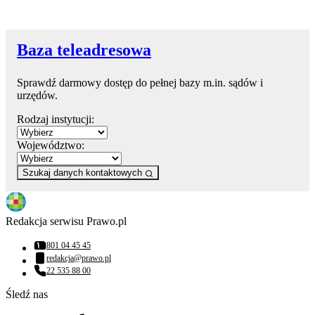
Baza teleadresowa
Sprawdź darmowy dostęp do pełnej bazy m.in. sądów i
urzędów.
Rodzaj instytucji:
Województwo:
Szukaj danych kontaktowych
Redakcja serwisu Prawo.pl
801 04 45 45
Numer telefonu:
redakcja@prawo.pl
Adres email:
22 535 88 00
Numer telefonu:
Śledź nas