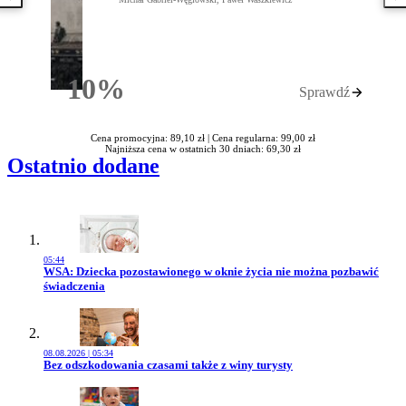
10%
Sprawdź
Rabatu
Cena promocyjna: 89,10 zł |
Cena regularna: 99,00 zł
Najniższa cena w ostatnich 30 dniach: 69,30 zł
Ostatnio dodane
05:44
Przejdź do artykułu:
WSA: Dziecka pozostawionego w oknie życia nie można pozbawić
świadczenia
08.08.2026 | 05:34
Przejdź do artykułu:
Bez odszkodowania czasami także z winy turysty