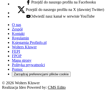
Przejdź do naszego profilu na Facebooku
facebook - otwiera się w nowej karcie
Przejdź do naszego profilu na X (dawniej Twitter)
x - otwiera się w nowej karcie
Odwiedź nasz kanał w serwisie YouTube
youtube - otwiera się w nowej karcie
O nas
Zespół
Kontakt
Regulamin
Księgarnia Profinfo.pl
Wolters Kluwer
FEPI
FPOP
Mapa strony
Polityka prywatności
Pomoc
Zarządzaj preferencjami plików cookie
© 2026 Wolters Kluwer
Realizacja Ideo Powered by:
CMS Edito