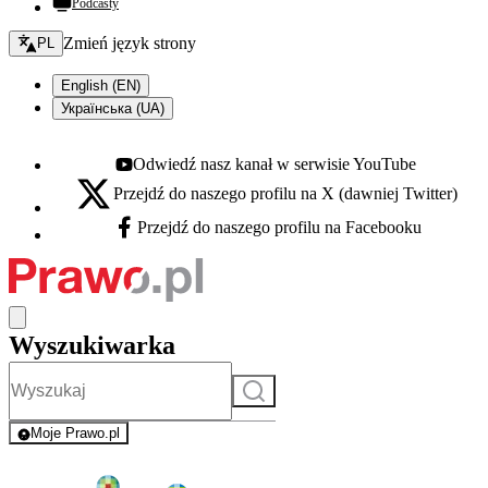
Podcasty
Zmień język - bieżący:
Zmień język strony
PL
English (EN)
Українська (UA)
Odwiedź nasz kanał w serwisie YouTube
Youtube - otwiera się w nowej karcie
Przejdź do naszego profilu na X (dawniej Twitter)
X - otwiera się w nowej karcie
Przejdź do naszego profilu na Facebooku
Facebook - otwiera się w nowej karcie
Wyszukiwarka
Szukaj
Moje Prawo.pl
- rejestracja i logowanie do serwisu