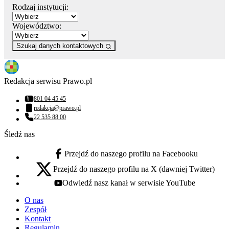
Rodzaj instytucji:
Województwo:
Szukaj danych kontaktowych
Redakcja serwisu Prawo.pl
801 04 45 45
Numer telefonu:
redakcja@prawo.pl
Adres email:
22 535 88 00
Numer telefonu:
Śledź nas
Przejdź do naszego profilu na Facebooku
facebook - otwiera się w nowej karcie
Przejdź do naszego profilu na X (dawniej Twitter)
x - otwiera się w nowej karcie
Odwiedź nasz kanał w serwisie YouTube
youtube - otwiera się w nowej karcie
O nas
Zespół
Kontakt
Regulamin