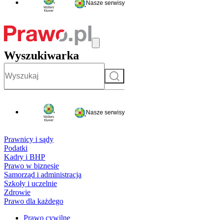
Nasze serwisy
Wyszukiwarka
Szukaj
Nasze serwisy
Prawnicy i sądy
Podatki
Kadry i BHP
Prawo w biznesie
Samorząd i administracja
Szkoły i uczelnie
Zdrowie
Prawo dla każdego
Prawo cywilne