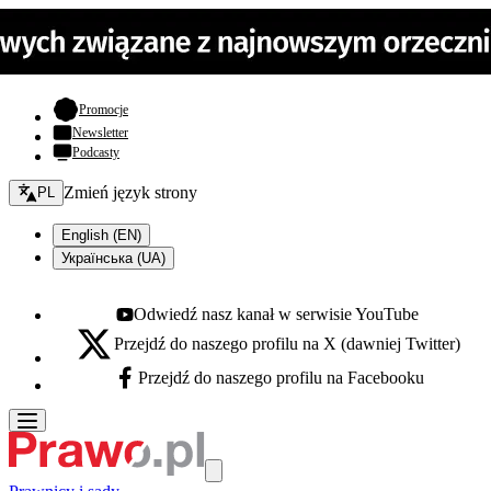
- otwiera się w nowej karcie
Promocje
Newsletter
Podcasty
Zmień język - bieżący:
Zmień język strony
PL
English (EN)
Українська (UA)
Odwiedź nasz kanał w serwisie YouTube
Youtube - otwiera się w nowej karcie
Przejdź do naszego profilu na X (dawniej Twitter)
X - otwiera się w nowej karcie
Przejdź do naszego profilu na Facebooku
Facebook - otwiera się w nowej karcie