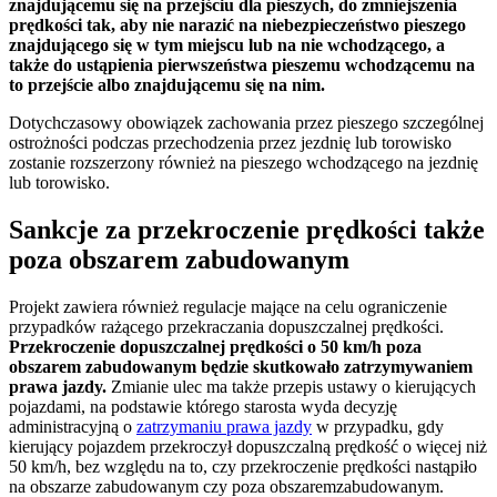
znajdującemu się na przejściu dla pieszych, do zmniejszenia
prędkości tak, aby nie narazić na niebezpieczeństwo pieszego
znajdującego się w tym miejscu lub na nie wchodzącego, a
także do ustąpienia pierwszeństwa pieszemu wchodzącemu na
to przejście albo znajdującemu się na nim.
Dotychczasowy obowiązek zachowania przez pieszego szczególnej
ostrożności podczas przechodzenia przez jezdnię lub torowisko
zostanie rozszerzony również na pieszego wchodzącego na jezdnię
lub torowisko.
Sankcje za przekroczenie prędkości także
poza obszarem zabudowanym
Projekt zawiera również regulacje mające na celu ograniczenie
przypadków rażącego przekraczania dopuszczalnej prędkości.
Przekroczenie dopuszczalnej prędkości o 50 km/h poza
obszarem zabudowanym będzie skutkowało zatrzymywaniem
prawa jazdy.
Zmianie ulec ma także przepis ustawy o kierujących
pojazdami, na podstawie którego starosta wyda decyzję
administracyjną o
zatrzymaniu prawa jazdy
w przypadku, gdy
kierujący pojazdem przekroczył dopuszczalną prędkość o więcej niż
50 km/h, bez względu na to, czy przekroczenie prędkości nastąpiło
na obszarze zabudowanym czy poza obszaremzabudowanym.