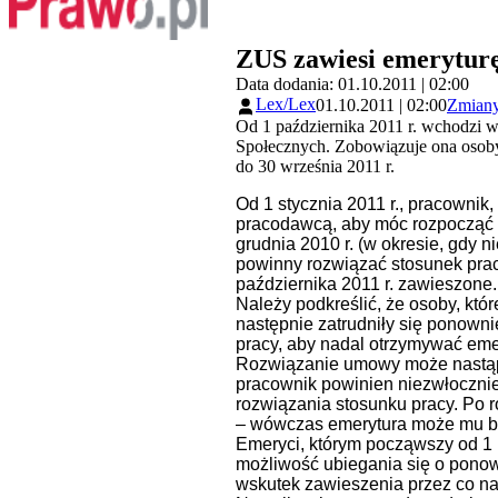
ZUS zawiesi emerytur
Data dodania: 01.10.2011 | 02:00
Lex/Lex
01.10.2011 | 02:00
Zmiany
Od 1 października 2011 r. wchodzi w
Społecznych. Zobowiązuje ona osoby,
do 30 września 2011 r.
Od 1 stycznia 2011 r., pracowni
pracodawcą, aby móc rozpocząć p
grudnia 2010 r. (w okresie, gdy 
powinny rozwiązać stosunek prac
października 2011 r. zawieszone.
Należy podkreślić, że osoby, kt
następnie zatrudniły się ponown
pracy, aby nadal otrzymywać eme
Rozwiązanie umowy może nastąpi
pracownik powinien niezwłoczni
rozwiązania stosunku pracy. Po 
– wówczas emerytura może mu b
Emeryci, którym począwszy od 1 p
możliwość ubiegania się o ponown
wskutek zawieszenia przez co naj