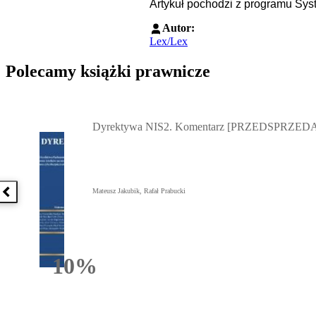
Artykuł pochodzi z programu Sys
Autor:
Lex/Lex
Polecamy książki prawnicze
Przejdź do: Dyrektywa NIS2. Komentarz [PRZEDSPRZEDAŻ] ebook,
Dyrektywa NIS2. Komentarz [PRZEDSPRZEDA
Mateusz Jakubik, Rafał Prabucki
Poprzednia książka
10%
Rabatu