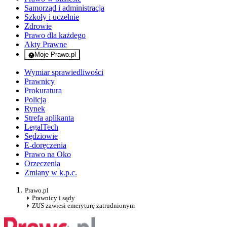
Samorząd i administracja
Szkoły i uczelnie
Zdrowie
Prawo dla każdego
Akty Prawne
Moje Prawo.pl
- rejestracja i logowanie do serwisu
Wymiar sprawiedliwości
Prawnicy
Prokuratura
Policja
Rynek
Strefa aplikanta
LegalTech
Sędziowie
E-doręczenia
Prawo na Oko
Orzeczenia
Zmiany w k.p.c.
Prawo.pl
Prawnicy i sądy
ZUS zawiesi emeryturę zatrudnionym