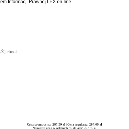
tem Informacji Prawnej LEX on-line
 Mateusz Jakubik, Rafał Prabucki - otwiera się w nowym oknie
Ż] ebook
Cena promocyjna: 267,30 zł |
Cena regularna: 297,00 zł
Najniższa cena w ostatnich 30 dniach: 207,90 zł