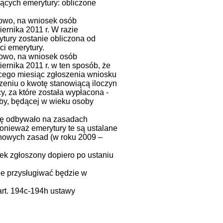
ących emerytury: obliczone
nowo, na wniosek osób
ernika 2011 r. W razie
tury zostanie obliczona od
i emerytury.
nowo, na wniosek osób
ernika 2011 r. w ten sposób, że
cego miesiąc zgłoszenia wniosku
zeniu o kwotę stanowiącą iloczyn
y, za które została wypłacona -
oby, będącej w wieku osoby
się odbywało na zasadach
onieważ emerytury te są ustalane
 nowych zasad (w roku 2009 –
ek zgłoszony dopiero po ustaniu
ie przysługiwać będzie w
art. 194c-194h ustawy