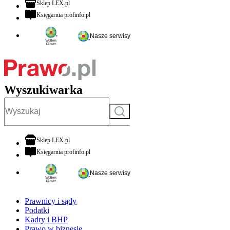
otwiera się w nowej karcie
Sklep LEX.pl
otwiera się w nowej karcie
Księgarnia profinfo.pl
Nasze serwisy
Wyszukiwarka
Szukaj
otwiera się w nowej karcie
Sklep LEX.pl
otwiera się w nowej karcie
Księgarnia profinfo.pl
Nasze serwisy
Prawnicy i sądy
Podatki
Kadry i BHP
Prawo w biznesie