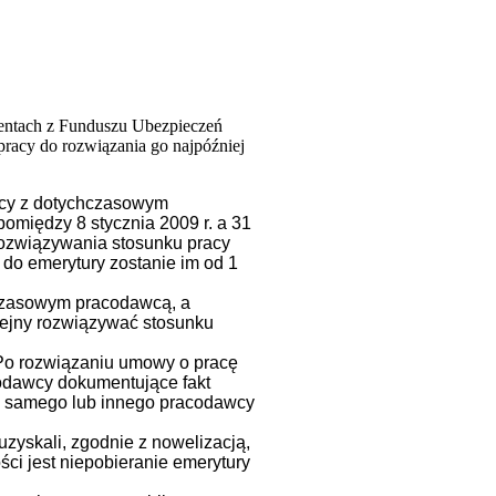
 rentach z Funduszu Ubezpieczeń
racy do rozwiązania go najpóźniej
racy z dotychczasowym
omiędzy 8 stycznia 2009 r. a 31
 rozwiązywania stosunku pracy
do emerytury zostanie im od 1
chczasowym pracodawcą, a
lejny rozwiązywać stosunku
Po rozwiązaniu umowy o pracę
odawcy dokumentujące fakt
go samego lub innego pracodawcy
zyskali, zgodnie z nowelizacją,
ci jest niepobieranie emerytury