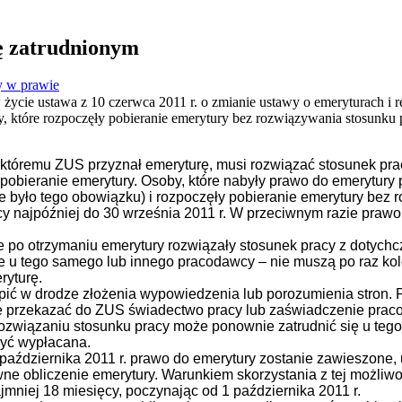
ę zatrudnionym
 w prawie
 życie ustawa z 10 czerwca 2011 r. o zmianie ustawy o emeryturach i
 które rozpoczęły pobieranie emerytury bez rozwiązywania stosunku p
k, któremu ZUS przyznał emeryturę, musi rozwiązać stosunek p
obieranie emerytury. Osoby, które nabyły prawo do emerytury p
nie było tego obowiązku) i rozpoczęły pobieranie emerytury bez
y najpóźniej do 30 września 2011 r. W przeciwnym razie prawo 
óre po otrzymaniu emerytury rozwiązały stosunek pracy z doty
ie u tego samego lub innego pracodawcy – nie muszą po raz ko
ryturę.
ć w drodze złożenia wypowiedzenia lub porozumienia stron. 
e przekazać do ZUS świadectwo pracy lub zaświadczenie prac
rozwiązaniu stosunku pracy może ponownie zatrudnić się u te
yć wypłacana.
aździernika 2011 r. prawo do emerytury zostanie zawieszone, u
e obliczenie emerytury. Warunkiem skorzystania z tej możliwoś
mniej 18 miesięcy, poczynając od 1 października 2011 r.