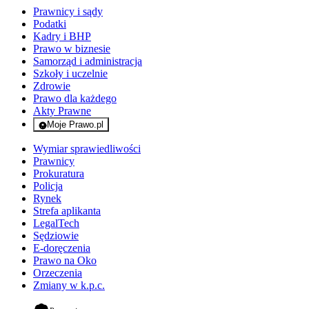
Prawnicy i sądy
Podatki
Kadry i BHP
Prawo w biznesie
Samorząd i administracja
Szkoły i uczelnie
Zdrowie
Prawo dla każdego
Akty Prawne
Moje Prawo.pl
- rejestracja i logowanie do serwisu
Wymiar sprawiedliwości
Prawnicy
Prokuratura
Policja
Rynek
Strefa aplikanta
LegalTech
Sędziowie
E-doręczenia
Prawo na Oko
Orzeczenia
Zmiany w k.p.c.