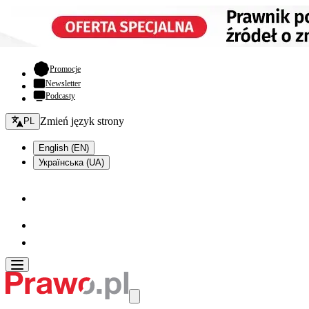
- otwiera się w nowej karcie
Promocje
Newsletter
Podcasty
Zmień język - bieżący:
Zmień język strony
PL
English (EN)
Українська (UA)