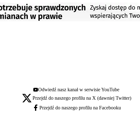
Odwiedź nasz kanał w serwisie YouTube
Youtube - otwiera się w nowej karcie
Przejdź do naszego profilu na X (dawniej Twitter)
X - otwiera się w nowej karcie
Przejdź do naszego profilu na Facebooku
Facebook - otwiera się w nowej karcie