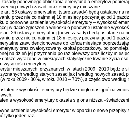
zasady ponownego obliczania emerytur dla emerytów pobieraj
e według nowych zasad, oraz emerytury mieszane.
e art. 53 ustawy emerytalnej (stare zasady) będą ustalane na 
aniu przez nie co najmniej 18 miesięcy poczynając od 1 paździ
sku o ponowne ustalenie wysokości emerytury – wysokość emery
cej w dacie zgłoszenia wniosku o ponowne ustalenie wysokośc
e art. 26 ustawy emerytalnej (nowe zasady) będą ustalane na 
niu przez nie co najmniej 18 miesięcy poczynając od 1 paździ
 emerytalne zaewidencjonowane do końca miesiąca poprzedzają
merytury oraz zwaloryzowany kapitał początkowy, po pomniejs
nej na dzień jej przyznania po raz pierwszy oraz liczby miesięc
e dalsze wyrażone w miesiącach statystyczne trwanie życia os
e wysokości emerytury.
rytur mieszanych, przyznanych w latach 2009 i 2010 będzie 
zyznanych według starych zasad jak i według nowych zasad, p
(w roku 2009 - 80%, w roku 2010 – 70%), a częściowo według
stalenie wysokości emerytury będzie mogło nastąpić na wnios
owych.
lenia wysokość emerytury okazała się ona niższa –świadczen
owne ustalenie wysokości emerytur w oparciu o nowe przepisy 
ć tylko jeden raz.