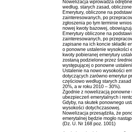
Nowelizacja wprowadza odrębne 
według. starych zasad, obliczon
Emerytury, obliczone na podstawi
zainteresowanych, po przepracow
zgłoszenia po tym terminie wnio
nowej kwoty bazowej, obowiązują
Emerytury obliczone na podstawi
zainteresowanych, po przepracowa
zapisane na ich koncie składki
o ponowne ustalenie wysokości e
kwoty pobieranej emerytury ustalo
zostaną podzielone przez średni
występującej o ponowne ustaleni
Ustalenie na nowo wysokości eme
dotyczących zarówno emerytur pr
częściowo według starych zasad 
20%, a w roku 2010 – 30%).
Zgodnie z nowelizacją ponowne u
ubezpieczeń emerytalnych i rent
Gdyby, na skutek ponownego usta
wysokości dotychczasowej.
Nowelizacja przesądziła, że pon
emerytalnej będzie mogło nastąpi
(Dz. U. Nr 168 poz. 1001)