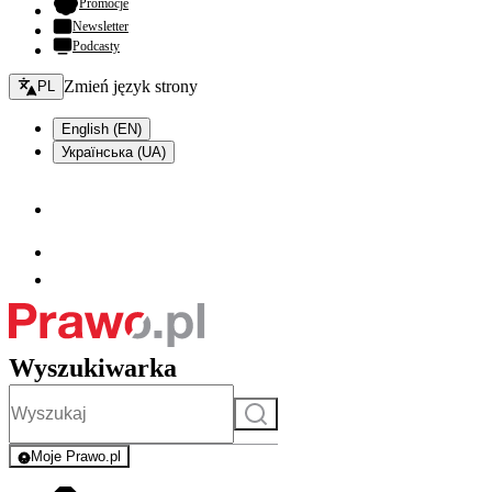
- otwiera się w nowej karcie
Promocje
Newsletter
Podcasty
Zmień język - bieżący:
Zmień język strony
PL
English (EN)
Українська (UA)
Wyszukiwarka
Szukaj
Moje Prawo.pl
- rejestracja i logowanie do serwisu