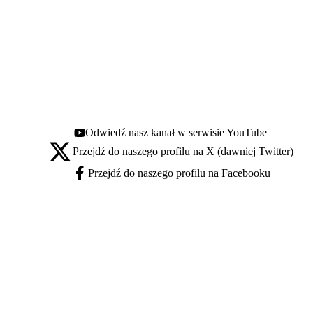
Odwiedź nasz kanał w serwisie YouTube
Youtube - otwiera się w nowej karcie
Przejdź do naszego profilu na X (dawniej Twitter)
X - otwiera się w nowej karcie
Przejdź do naszego profilu na Facebooku
Facebook - otwiera się w nowej karcie