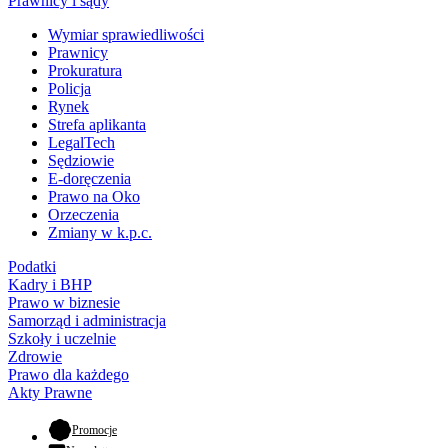
Prawnicy i sądy
Wymiar sprawiedliwości
Prawnicy
Prokuratura
Policja
Rynek
Strefa aplikanta
LegalTech
Sędziowie
E-doręczenia
Prawo na Oko
Orzeczenia
Zmiany w k.p.c.
Podatki
Kadry i BHP
Prawo w biznesie
Samorząd i administracja
Szkoły i uczelnie
Zdrowie
Prawo dla każdego
Akty Prawne
- otwiera się w nowej karcie
Promocje