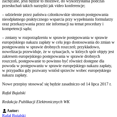
zachęcane, jeśli będzie to możliwe, do wykorzystania podczas
przesłuchań takich narzędzi jak video konferencje;
– udzielenie przez państwa członkowskie stronom postępowania
nieodpłatnego praktycznego wsparcia przy wypełnianiu formularzy
oraz przekazywania przez nie informacji na temat procedury i
kompetencji sądu;
– zmiany w rozporządzeniu w sprawie postępowania w sprawie
europejskiego nakazu zapłaty w celu jego dostosowania do zmian w
postępowaniu w sprawie drobnych roszczeń; przykładowo,
nowelizacja przewiduje, że w sytuacjach, w których spór objęty jest
zakresem europejskiego postępowania w sprawie drobnych
roszczeń, postępowanie to powinno być również dostępne dla
powoda w postępowaniu w sprawie europejskiego nakazu zapłaty,
w przypadku gdy pozwany wniósł sprzeciw wobec europejskiego
nakazu zapłaty.
Nowe przepisy stosować się będzie zasadniczo od 14 lipca 2017 r.
Rafał Bujalski
Redakcja Publikacji Elektronicznych WK
Autor:
Rafał Bujalski