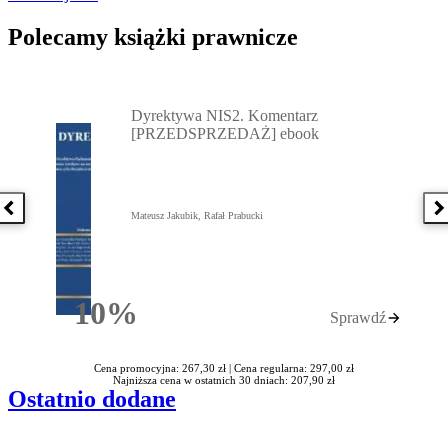
Polecamy książki prawnicze
Przejdź do: Dyrektywa NIS2. Komentarz [PRZEDSPRZEDAŻ] ebook,
Dyrektywa NIS2. Komentarz
[PRZEDSPRZEDAŻ] ebook
Poprzednia książka
N
Mateusz Jakubik, Rafał Prabucki
10%
Sprawdź
Rabatu
Cena promocyjna: 267,30 zł |
Cena regularna: 297,00 zł
Najniższa cena w ostatnich 30 dniach: 207,90 zł
Ostatnio dodane