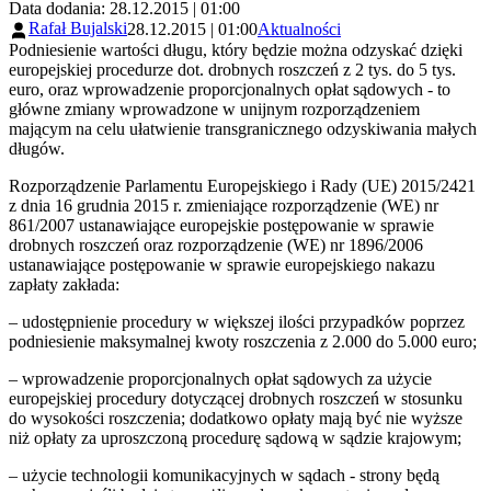
Data dodania: 28.12.2015 | 01:00
Rafał Bujalski
28.12.2015 | 01:00
Aktualności
Podniesienie wartości długu, który będzie można odzyskać dzięki
europejskiej procedurze dot. drobnych roszczeń z 2 tys. do 5 tys.
euro, oraz wprowadzenie proporcjonalnych opłat sądowych - to
główne zmiany wprowadzone w unijnym rozporządzeniem
mającym na celu ułatwienie transgranicznego odzyskiwania małych
długów.
Rozporządzenie Parlamentu Europejskiego i Rady (UE) 2015/2421
z dnia 16 grudnia 2015 r. zmieniające rozporządzenie (WE) nr
861/2007 ustanawiające europejskie postępowanie w sprawie
drobnych roszczeń oraz rozporządzenie (WE) nr 1896/2006
ustanawiające postępowanie w sprawie europejskiego nakazu
zapłaty zakłada:
– udostępnienie procedury w większej ilości przypadków poprzez
podniesienie maksymalnej kwoty roszczenia z 2.000 do 5.000 euro;
– wprowadzenie proporcjonalnych opłat sądowych za użycie
europejskiej procedury dotyczącej drobnych roszczeń w stosunku
do wysokości roszczenia; dodatkowo opłaty mają być nie wyższe
niż opłaty za uproszczoną procedurę sądową w sądzie krajowym;
– użycie technologii komunikacyjnych w sądach - strony będą