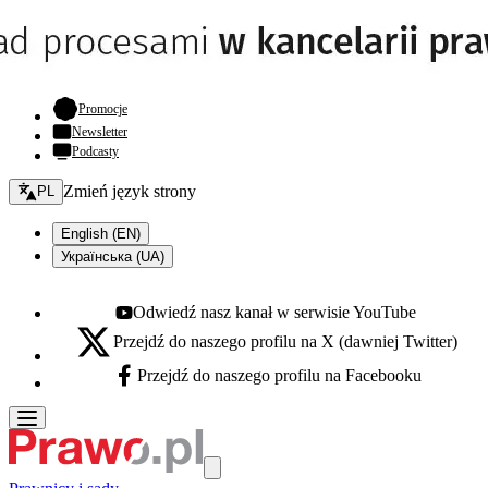
- otwiera się w nowej karcie
Promocje
Newsletter
Podcasty
Zmień język - bieżący:
Zmień język strony
PL
English (EN)
Українська (UA)
Odwiedź nasz kanał w serwisie YouTube
Youtube - otwiera się w nowej karcie
Przejdź do naszego profilu na X (dawniej Twitter)
X - otwiera się w nowej karcie
Przejdź do naszego profilu na Facebooku
Facebook - otwiera się w nowej karcie