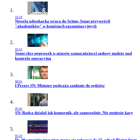
16:24
Przejdź do artykułu:
Nowela adwokacka wraca do Sejmu, Senat przywrócił
"akademików" w komisjach egzaminacyjnych
16:15
Przejdź do artykułu:
Senat chce poprawek w ustawie wzmacniającej sądowy nadzór nad
kontrolą operacyjną
08:01
Przejdź do artykułu:
I Prezes SN: Minister podważa zaufanie do sędziów
05:42
Przejdź do artykułu:
SN: Radca działał jak komornik, ale samowolnie. Nie poniesie kary
05:26
Przejdź do artykułu:
Do 20 września prawnicy mogą się zgłaszać do 15. edycji Rising Stars