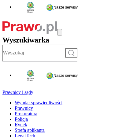
Nasze serwisy
Wyszukiwarka
Szukaj
Nasze serwisy
Prawnicy i sądy
Wymiar sprawiedliwości
Prawnicy
Prokuratura
Policja
Rynek
Strefa aplikanta
LegalTech