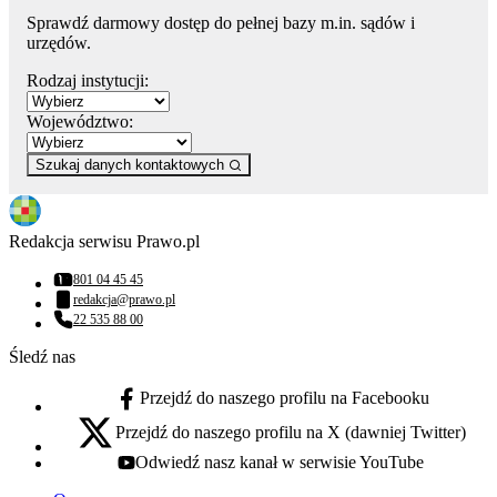
Sprawdź darmowy dostęp do pełnej bazy m.in. sądów i
urzędów.
Rodzaj instytucji:
Województwo:
Szukaj danych kontaktowych
Redakcja serwisu Prawo.pl
801 04 45 45
Numer telefonu:
redakcja@prawo.pl
Adres email:
22 535 88 00
Numer telefonu:
Śledź nas
Przejdź do naszego profilu na Facebooku
facebook - otwiera się w nowej karcie
Przejdź do naszego profilu na X (dawniej Twitter)
x - otwiera się w nowej karcie
Odwiedź nasz kanał w serwisie YouTube
youtube - otwiera się w nowej karcie