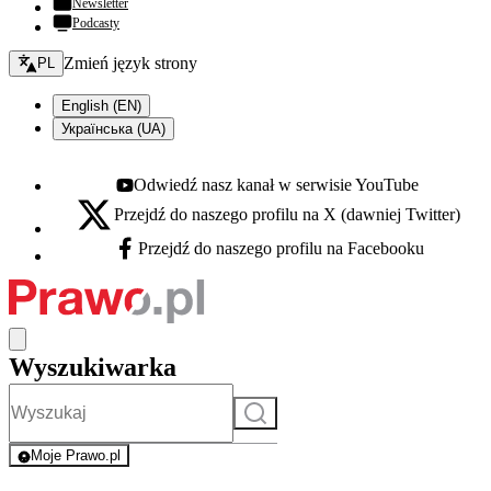
Newsletter
Podcasty
Zmień język - bieżący:
Zmień język strony
PL
English (EN)
Українська (UA)
Odwiedź nasz kanał w serwisie YouTube
Youtube - otwiera się w nowej karcie
Przejdź do naszego profilu na X (dawniej Twitter)
X - otwiera się w nowej karcie
Przejdź do naszego profilu na Facebooku
Facebook - otwiera się w nowej karcie
Wyszukiwarka
Szukaj
Moje Prawo.pl
- rejestracja i logowanie do serwisu